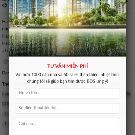
độ cồn.
Habeco, BHN, Habeco 2026, kế hoạch kinh doanh Habeco, lợi
nhuận Habeco giảm, cổ phiếu BHN, ngành bia Việt Nam, cổ tức
Habeco, kết quả kinh doanh Habeco, ĐHĐCĐ 2026
Habeco#Habeco #lên #kế #hoạch #lợi #nhuận #năm #giảm
#hơn1774701279
TƯ VẤN MIỄN PHÍ
Danh mục:
Bán nhà mặt tiền
Với hơn 1000 căn nhà và 50 sales thân thiện, nhiệt tình,
chúng tôi sẽ giúp bạn tìm được BĐS ưng ý!
Thẻ tìm kiếm:
Habeco
ĐHĐCĐ 2026 Habeco
kết quả kinh
doanh Habeco
cổ tức Habeco
ngành bia Việt Nam
cổ phiếu
BHN
lợi nhuận Habeco giảm
kế hoạch kinh doanh Habeco
Habeco 2026
BHN
giảm
hoạch
kế
nhuận
lợi
hơn
lên
Nam