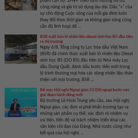
phẩm căn hộ ‘2PN+’ theo định hướng tối ưu
công năng và giá trị sử dụng lâu dài. Dấu “+” của
sự chủ động Cuộc sống của mỗi gia đình luôn
thay đổi theo thời gian và không gian sống cũng
cần đủ linh hoạt để ...
BSR xuất bán lô nhiên liệu diesel sinh học B5 đầu tiên
ra thị trường
Ngày 6/8, Tổng công ty Lọc hóa dầu Việt Nam
(BSR) đã chính thức xuất bán lô nhiên liệu Diesel
sinh học B5 (DO B5) đầu tiên từ Nhà máy Lọc
dầu Dung Quất, đánh dấu bước tiến mới trong
lộ trình thương mại hóa các dòng nhiên liệu thân
thiện với môi trường. BSR ...
Bế mạc Hội nghị Ngoại giao 33 Đối ngoại bước vào
giai đoạn hành động mới
Bộ trưởng Lê Hoài Trung yêu cầu, sau Hội nghị
Ngoại giao, các đơn vị phải khẩn trương tạo ra
những sản phẩm cụ thể; xác định rõ nhiệm vụ
ưu tiên, tiến độ và trách nhiệm triển khai các
văn kiện chỉ đạo của Đảng, Nhà nước cũng như
kết quả của hội nghị. ...