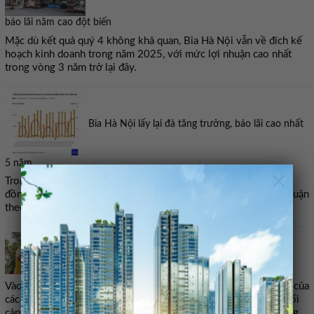
báo lãi năm cao đột biến
Mặc dù kết quả quý 4 không khả quan, Bia Hà Nội vẫn về đích kế
hoạch kinh doanh trong năm 2025, với mức lợi nhuận cao nhất
trong vòng 3 năm trở lại đây.
Bia Hà Nội lấy lại đà tăng trưởng, báo lãi cao nhất
5 năm
×
Trong quý 3/2025, lợi luận sau thuế của Habeco đạt 238,4 tỷ
đồng, tăng mạnh 72,2% so với cùng kỳ. Đây cũng là mức lợi nhuận
theo quý cao nhất của công ty kể từ đầu năm 2021.
Vì đâu lợi nhuận hai ‘ông lớn’ ngành bia lao dốc
Vào mùa cao điểm tiêu thụ cuối năm nhưng doanh số bán hàng của
các hãng bia cũng không có sự đột phá do sự ảnh hưởng của bối
cảnh kinh tế khó khăn chung và việc tăng cường kiểm soát nồng