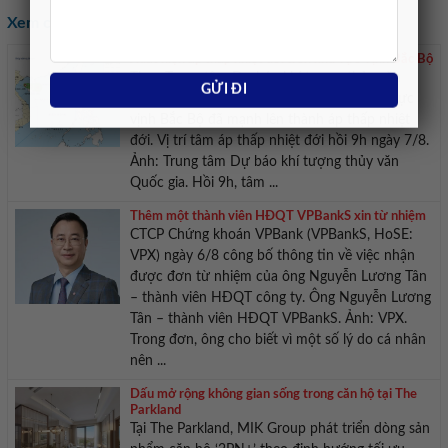
Xem các tin khác:
Xuất hiện áp thấp nhiệt đới trên khu vực Vịnh Bắc Bộ
Theo Trung tâm Dự báo khí tượng thủy văn
quốc gia, sáng 7/8, vùng áp thấp trên khu vực
vịnh Bắc Bộ đã mạnh lên thành áp thấp nhiệt
đới. Vị trí tâm áp thấp nhiệt đới hồi 9h ngày 7/8.
Ảnh: Trung tâm Dự báo khí tượng thủy văn
Quốc gia. Hồi 9h, tâm ...
Thêm một thành viên HĐQT VPBankS xin từ nhiệm
CTCP Chứng khoán VPBank (VPBankS, HoSE:
VPX) ngày 6/8 công bố thông tin về việc nhận
được đơn từ nhiệm của ông Nguyễn Lương Tân
– thành viên HĐQT công ty. Ông Nguyễn Lương
Tân – thành viên HĐQT VPBankS. Ảnh: VPX.
Trong đơn, ông cho biết vì một số lý do cá nhân
nên ...
Dấu mở rộng không gian sống trong căn hộ tại The
Parkland
Tại The Parkland, MIK Group phát triển dòng sản