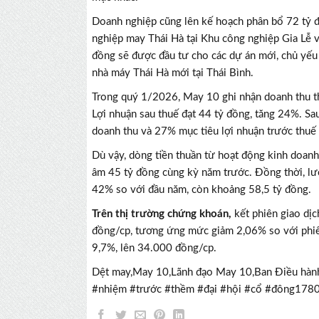
Doanh nghiệp cũng lên kế hoạch phân bổ 72 tỷ đồ
nghiệp may Thái Hà tại Khu công nghiệp Gia Lễ 
đồng sẽ được đầu tư cho các dự án mới, chủ yếu
nhà máy Thái Hà mới tại Thái Bình.
Trong quý 1/2026, May 10 ghi nhận doanh thu th
Lợi nhuận sau thuế đạt 44 tỷ đồng, tăng 24%. S
doanh thu và 27% mục tiêu lợi nhuận trước thuế
Dù vậy, dòng tiền thuần từ hoạt động kinh doan
âm 45 tỷ đồng cùng kỳ năm trước. Đồng thời, lư
42% so với đầu năm, còn khoảng 58,5 tỷ đồng.
Trên thị trường chứng khoán,
kết phiên giao dị
đồng/cp, tương ứng mức giảm 2,06% so với phiê
9,7%, lên 34.000 đồng/cp.
Dệt may,May 10,Lãnh đạo May 10,Ban Điều hàn
#nhiệm #trước #thềm #đại #hội #cổ #đông17