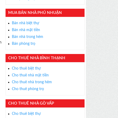
MUA BÁN NHÀ PHÚ NHUẬN
Bán nhà biệt thự
Bán nhà mặt tiền
×
Bán nhà trong hẻm
ỄN PHÍ
h
Bán phòng trọ
s thân thiện, nhiệt tình,
m được BĐS ưng ý!
CHO THUÊ NHÀ BÌNH THẠNH
Cho thuê biệt thự
Cho thuê nhà mặt tiền
Cho thuê nhà trong hẻm
Cho thuê phòng trọ
CHO THUÊ NHÀ GÒ VẤP
Cho thuê biệt thự