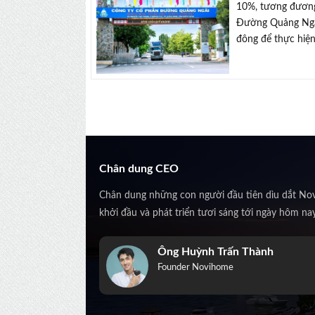
10%, tương đương
Đường Quảng Ngãi
đông để thực hiện 
Chân dung CEO
Chân dung những con người đầu tiên dìu dắt No
khởi đầu và phát triển tươi sáng tới ngày hôm na
Trịnh Kiều Anh
Co-Founder Novihome