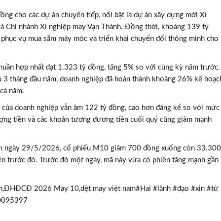
ng cho các dự án chuyển tiếp, nổi bật là dự án xây dựng mới Xí
và Chi nhánh Xí nghiệp may Vạn Thành. Đồng thời, khoảng 139 tỷ
 phục vụ mua sắm máy móc và triển khai chuyển đổi thông minh cho
uần hợp nhất đạt 1.323 tỷ đồng, tăng 5% so với cùng kỳ năm trước.
TƯ VẤN MI
au 3 tháng đầu năm, doanh nghiệp đã hoàn thành khoảng 26% kế hoạc
 cả năm.
Với hơn 1000 căn nhà và 50 sale
chúng tôi sẽ giúp bạn tì
h của doanh nghiệp vẫn âm 122 tỷ đồng, cao hơn đáng kể so với mức
ợng tiền và các khoản tương đương tiền cuối quý cũng giảm mạnh
ch ngày 29/5/2026, cổ phiếu M10 giảm 700 đồng xuống còn 33.300
n trước đó. Trước đó một ngày, mã này vừa có phiên tăng mạnh gần
h,ĐHĐCĐ 2026 May 10,dệt may việt nam#Hai #lãnh #đạo #xin #từ
80095397