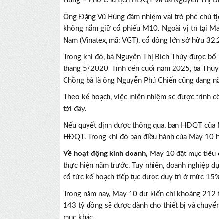
Hùng – Phó Chủ tịch HĐQT và bà Nguyễn Thị Bí
Ông Đặng Vũ Hùng đảm nhiệm vai trò phó chủ t
không nắm giữ cổ phiếu M10. Ngoài vị trí tại 
Nam (Vinatex, mã: VGT), cổ đông lớn sở hữu 32,
Trong khi đó, bà Nguyễn Thị Bích Thủy được b
tháng 5/2020. Tính đến cuối năm 2025, bà Thủ
Chồng bà là ông Nguyễn Phú Chiến cũng đang n
Theo kế hoạch, việc miễn nhiệm sẽ được trình 
tới đây.
Nếu quyết định được thông qua, ban HĐQT của Ma
HĐQT. Trong khi đó ban điều hành của May 10 hi
Về hoạt động kinh doanh,
May 10 đặt mục tiêu 
thực hiện năm trước. Tuy nhiên, doanh nghiệp d
cổ tức kế hoạch tiếp tục được duy trì ở mức 15
Trong năm nay, May 10 dự kiến chi khoảng 212 t
143 tỷ đồng sẽ được dành cho thiết bị và chuyển
mục khác.