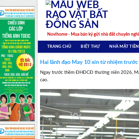
Skip
to
content
Novihome - Mua bán ký gửi nhà đất chuyên ngh
TRANG CHỦ
BIỆT THỰ
NHÀ MẶT TIỀN
Hai lãnh đạo May 10 xin từ nhiệm trước
Ngay trước thềm ĐHĐCĐ thường niên 2026, May
cao.