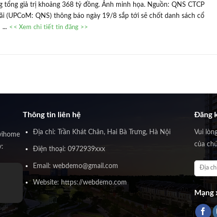
 tổng giả trị khoảng 368 tỷ đồng. Ảnh minh họa. Nguồn: QNS CTCP
 (UPCoM: QNS) thông báo ngày 19/8 sắp tới sẽ chốt danh sách cổ
...
<< Xem chi tiết tin đăng >>
Thông tin liên hệ
Đăng k
Địa chỉ: Trần Khát Chân, Hai Bà Trưng, Hà Nội
Vui lòn
vihome
của chú
y:
Điện thoại: 0972939xxx
Email: webdemo@gmail.com
Ông Huỳnh Trấn Thành
Website: https://webdemo.com
Founder Novihome
Mạng x