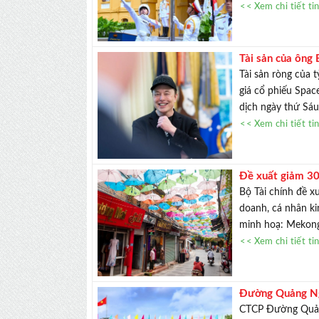
<< Xem chi tiết ti
Tài sản của ông
Tài sản ròng của 
giá cổ phiếu Spac
dịch ngày thứ Sáu
<< Xem chi tiết ti
Đề xuất giảm 30
Bộ Tài chính đề 
doanh, cá nhân ki
minh hoạ: Mekong 
<< Xem chi tiết ti
Đường Quảng Ng
CTCP Đường Quảng