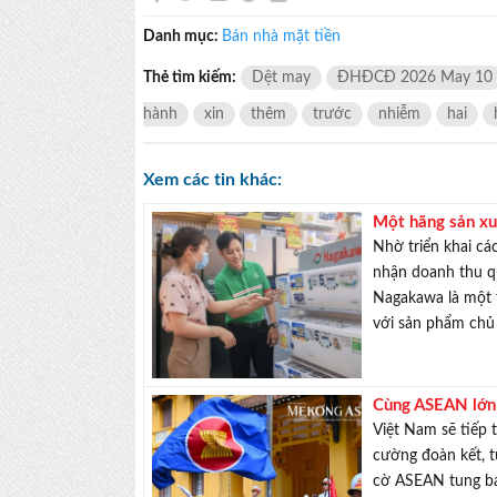
Danh mục:
Bán nhà mặt tiền
Thẻ tìm kiếm:
Dệt may
ĐHĐCĐ 2026 May 10
hành
xin
thêm
trước
nhiễm
hai
Xem các tin khác:
Một hãng sản xu
Nhờ triển khai cá
nhận doanh thu q
Nagakawa là một 
với sản phẩm chủ 
Cùng ASEAN lớn 
Việt Nam sẽ tiếp 
cường đoàn kết, t
cờ ASEAN tung bay