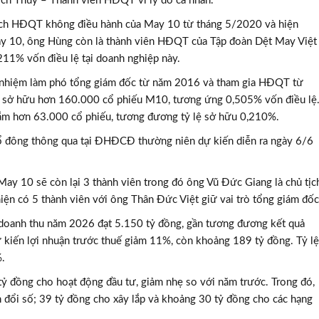
ch Thủy – Thành viên HĐQT vì lý do cá nhân.
ịch HĐQT không điều hành của May 10 từ tháng 5/2020 và hiện
May 10, ông Hùng còn là thành viên HĐQT của Tập đoàn Dệt May Việt
211% vốn điều lệ tại doanh nghiệp này.
ổ nhiệm làm phó tổng giám đốc từ năm 2016 và tham gia HĐQT từ
y sở hữu hơn 160.000 cổ phiếu M10, tương ứng 0,505% vốn điều lệ
ắm hơn 63.000 cổ phiếu, tương đương tỷ lệ sở hữu 0,210%.
cổ đông thông qua tại ĐHĐCĐ thường niên dự kiến diễn ra ngày 6/6
y 10 sẽ còn lại 3 thành viên trong đó ông Vũ Đức Giang là chủ tịc
ện có 5 thành viên với ông Thân Đức Việt giữ vai trò tổng giám đốc
doanh thu năm 2026 đạt 5.150 tỷ đồng, gần tương đương kết quả
ự kiến lợi nhuận trước thuế giảm 11%, còn khoảng 189 tỷ đồng. Tỷ lệ
%.
ỷ đồng cho hoạt động đầu tư, giảm nhẹ so với năm trước. Trong đó,
 đổi số; 39 tỷ đồng cho xây lắp và khoảng 30 tỷ đồng cho các hạng