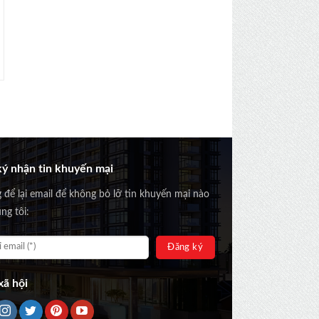
ý nhận tin khuyến mại
g để lại email để không bỏ lỡ tin khuyến mại nào
ng tôi:
ã hội