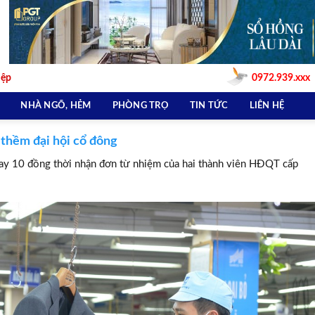
iệp
0972.939.xxx
NHÀ NGÕ, HẺM
PHÒNG TRỌ
TIN TỨC
LIÊN HỆ
 thềm đại hội cổ đông
 10 đồng thời nhận đơn từ nhiệm của hai thành viên HĐQT cấp