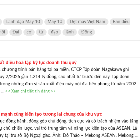
Lãnh đạo May 10
May 10
Dệt may Việt Nam
Ban điều
hội
Đại
cơ
từ
đạo
lãnh
Đồng
ất điều hoà lập kỷ lục doanh thu quý
c chương trình bán hàng tại ba miền, CTCP Tập đoàn Nagakawa ghi
uý 2/2026 gần 1.214 tỷ đồng, cao nhất từ trước đến nay. Tập đoàn
trong những đơn vị sản xuất điện máy nội địa tiên phong từ năm 2002
...
<< Xem chi tiết tin đăng >>
mạnh cùng kiến tạo tương lai chung của khu vực
tục đồng hành, đóng góp chủ động, tích cực và có trách nhiệm vào tăng
ự chủ chiến lược, vai trò trung tâm và năng lực kiến tạo của ASEAN. Lá
 tại trụ sở Bộ Ngoại giao. Ảnh: Đỗ Thảo – Mekong ASEAN. Mekong ...