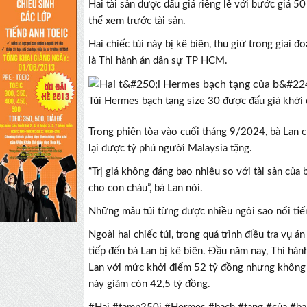
Hai tài sản được đấu giá riêng lẻ với bước giá 5
thể xem trước tài sản.
Hai chiếc túi này bị kê biên, thu giữ trong giai đ
là Thi hành án dân sự TP HCM.
Túi Hermes bạch tạng size 30 được đấu giá khởi
Trong phiên tòa vào cuối tháng 9/2024, bà Lan ch
lại được tỷ phú người Malaysia tặng.
“Trị giá không đáng bao nhiêu so với tài sản của 
cho con cháu”, bà Lan nói.
Những mẫu túi từng được nhiều ngôi sao nổi tiế
Ngoài hai chiếc túi, trong quá trình điều tra vụ á
tiếp đến bà Lan bị kê biên. Đầu năm nay, Thi hà
Lan với mức khởi điểm 52 tỷ đồng nhưng không ai
này giảm còn 42,5 tỷ đồng.