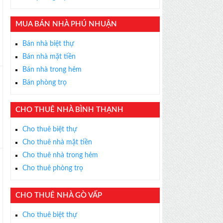
×
ỄN PHÍ
MUA BÁN NHÀ PHÚ NHUẬN
s thân thiện, nhiệt tình,
m được BĐS ưng ý!
Bán nhà biệt thự
Bán nhà mặt tiền
Bán nhà trong hẻm
Bán phòng trọ
CHO THUÊ NHÀ BÌNH THẠNH
Cho thuê biệt thự
Cho thuê nhà mặt tiền
Cho thuê nhà trong hẻm
Cho thuê phòng trọ
CHO THUÊ NHÀ GÒ VẤP
Cho thuê biệt thự