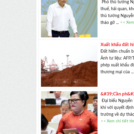
doanh nghiệp đ
Phó thủ tướng Ng
thuế, hải quan, k
thủ tướng Nguyễn
tháo gỡ ...
<< Xem 
Xuất khẩu đất 
Đất hiếm chuẩn bị
Ảnh tư liệu: AFP
phép xuất khẩu đố
thương mại của ..
&#39;Cần ph&#22
tư sai&#39;
Đại biểu Nguyễn T
khí với quyết định
trường về dự thảo
<< Xem chi tiết ti