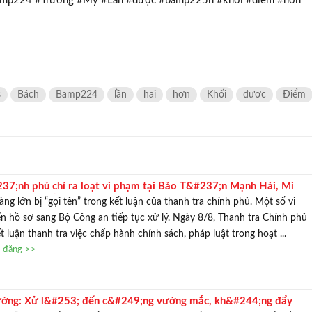
bamp224 #Trương #Mỹ #Lan #được #bamp225n #khởi #điểm #hơn
s
Bách
Bamp224
lần
hai
hơn
Khối
đươc
Điểm
37;nh phủ chỉ ra loạt vi phạm tại Bảo T&#237;n Mạnh Hải, Mi
 DOJI, chuyển hồ sơ sang Bộ C&#244;ng an
ng lớn bị “gọi tên” trong kết luận của thanh tra chính phủ. Một số vi
 hồ sơ sang Bộ Công an tiếp tục xử lý. Ngày 8/8, Thanh tra Chính phủ
 luận thanh tra việc chấp hành chính sách, pháp luật trong hoạt ...
n đăng >>
ướng: Xử l&#253; đến c&#249;ng vướng mắc, kh&#244;ng đẩy