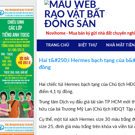
Skip
to
content
Novihome - Mua bán ký gửi nhà đất chuyên ngh
TRANG CHỦ
BIỆT THỰ
NHÀ MẶT TIỀN
Hai t&#250;i Hermes bạch tạng của b&
đồng
Hai chiếc túi Hermes bạch tạng của Chủ tịch HĐ
điểm 4,1 tỷ đồng.
Trung tâm Dịch vụ đấu giá tài sản TP HCM mới th
hữu của bà Trương Mỹ Lan (Chủ tịch HĐQT Tập đ
Cụ thể, một túi xách Hermes size 30 màu trắng đ
size 25, đính giá màu trắng trên khóa và viền tú