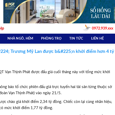
iệp
0972.939.xxx
NHÀ NGÕ, HẺM
PHÒNG TRỌ
TIN TỨC
LIÊN HỆ
#224; Trương Mỹ Lan được b&#225;n khởi điểm hơn 4 tỷ
QT Vạn Thịnh Phát được đấu giá cuối tháng này với tổng mức khởi
ông báo tổ chức phiên đấu giá trực tuyến hai tài sản từng thuộc sở
oàn Vạn Thịnh Phát) vào ngày 21/5.
ược chào giá khởi điểm 2,34 tỷ đồng. Chiếc còn lại cùng nhãn hiệu,
i có mức khởi điểm 1,77 tỷ đồng.