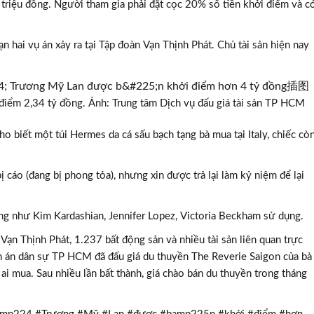
0 triệu đồng. Người tham gia phải đặt cọc 20% số tiền khởi điểm và c
oạn hai vụ án xảy ra tại Tập đoàn Vạn Thịnh Phát. Chủ tài sản hiện nay
 điểm 2,34 tỷ đồng. Ảnh: Trung tâm Dịch vụ đấu giá tài sản TP HCM
o biết một túi Hermes da cá sấu bạch tạng bà mua tại Italy, chiếc cò
bị cáo (đang bị phong tỏa), nhưng xin được trả lại làm kỷ niệm để lại
ng như Kim Kardashian, Jennifer Lopez, Victoria Beckham sử dụng.
n Vạn Thịnh Phát, 1.237 bất động sản và nhiều tài sản liên quan trực
nh án dân sự TP HCM đã đấu giá du thuyền The Reverie Saigon của bà
 mua. Sau nhiều lần bất thành, giá chào bán du thuyền trong tháng