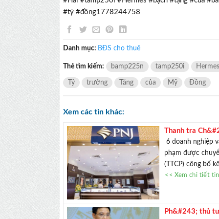
#Hai #tamp250i #Hermes #bạch #tạng #của #
#tỷ #đồng1778244758
Danh mục:
BĐS cho thuê
Thẻ tìm kiếm:
bamp225n
tamp250i
Herme
Tỷ
trưởng
Tăng
của
Mỹ
Đồng
Xem các tin khác:
Thanh tra Ch&#2
Hồng, PNJ, SJC,
6 doanh nghiệp và
phạm được chuyển
(TTCP) công bố kết
<< Xem chi tiết ti
Ph&#243; thủ t