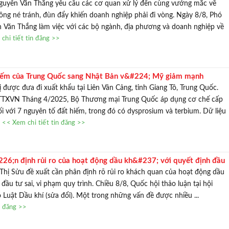
i v&#242;ng
uyễn Văn Thắng yêu cầu các cơ quan xử lý đến cùng vướng mắc về
hông né tránh, đùn đẩy khiến doanh nghiệp phải đi vòng. Ngày 8/8, Phó
TƯ VẤN MI
 Văn Thắng làm việc với các bộ ngành, địa phương và doanh nghiệp về
Với hơn 1000 căn nhà và 50 sale
chi tiết tin đăng >>
chúng tôi sẽ giúp bạn tì
hiếm của Trung Quốc sang Nhật Bản v&#224; Mỹ giảm mạnh
 được đưa đi xuất khẩu tại Liên Vân Cảng, tỉnh Giang Tô, Trung Quốc.
/TTXVN Tháng 4/2025, Bộ Thương mại Trung Quốc áp dụng cơ chế cấp
i với 7 nguyên tố đất hiếm, trong đó có dysprosium và terbium. Dữ liệu
.
<< Xem chi tiết tin đăng >>
6;n định rủi ro của hoạt động dầu kh&#237; với quyết định đầu
hị Sửu đề xuất cần phân định rõ rủi ro khách quan của hoạt động dầu
 đầu tư sai, vi phạm quy trình. Chiều 8/8, Quốc hội thảo luận tại hội
 Luật Dầu khí (sửa đổi). Một trong những vấn đề được nhiều ...
n đăng >>