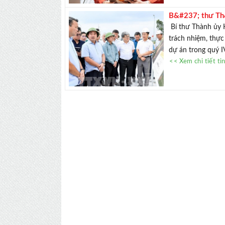
B&#237; thư Th
giao th&#244;n
Bí thư Thành ủy H
trách nhiệm, thực
dự án trong quý I
<< Xem chi tiết ti