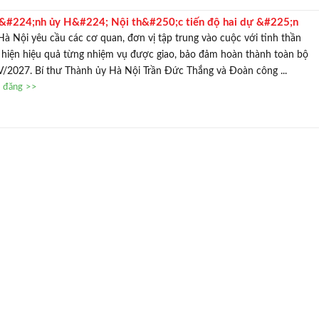
&#224;nh ủy H&#224; Nội th&#250;c tiến độ hai dự &#225;n
g trọng điểm ph&#237;a Nam Thủ đ&#244;
à Nội yêu cầu các cơ quan, đơn vị tập trung vào cuộc với tinh thần
 hiện hiệu quả từng nhiệm vụ được giao, bảo đảm hoàn thành toàn bộ
V/2027. Bí thư Thành ủy Hà Nội Trần Đức Thắng và Đoàn công ...
n đăng >>