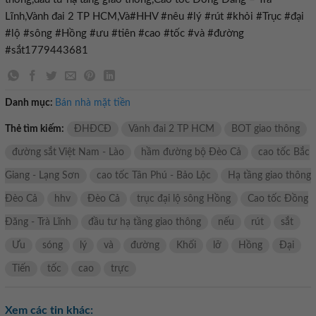
Lĩnh,Vành đai 2 TP HCM,Và#HHV #nêu #lý #rút #khỏi #Trục #đại
#lộ #sông #Hồng #ưu #tiên #cao #tốc #và #đường
#sắt1779443681
Danh mục:
Bán nhà mặt tiền
Thẻ tìm kiếm:
ĐHĐCĐ
Vành đai 2 TP HCM
BOT giao thông
đường sắt Việt Nam - Lào
hầm đường bộ Đèo Cả
cao tốc Bắc
Giang - Lạng Sơn
cao tốc Tân Phú - Bảo Lộc
Hạ tầng giao thông
Đèo Cả
hhv
Đèo Cả
trục đại lộ sông Hồng
Cao tốc Đồng
Đăng - Trà Lĩnh
đầu tư hạ tầng giao thông
nếu
rút
sắt
Ưu
sóng
lý
và
đường
Khối
lỡ
Hồng
Đại
Tiến
tốc
cao
trực
Xem các tin khác: