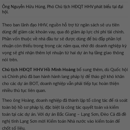
Ông Nguyễn Hữu Hùng, Phó Chủ tịch HĐQT HHV phát biểu tại đại
hội.
Theo ban lãnh đạo HHV, nguồn hỗ trợ từ ngân sách sẽ ưu tiên
dùng để giảm các khoản vay, qua đó giảm áp lực chi phí tài chính.
Phần vốn thuộc về nhà đầu tư sẽ được dùng để bù đắp phần lợi
nhuận còn thiếu trong trong các năm qua, nhờ đó doanh nghiệp kỳ
vọng sẽ ghi nhận thêm lợi nhuận từ hai dự án hạ tầng giao thông
nói trên.
Chủ tịch HĐQT HHV Hồ Minh Hoàng
bổ sung thêm, dù Quốc hội
và Chính phủ đã ban hành hành lang pháp lý để tháo gỡ khó khăn
cho các dự án BOT, doanh nghiệp vẫn phải tiếp tục hoàn thiện
nhiều thủ tục liên quan.
Theo ông Hoàng, doanh nghiệp đã thành lập tổ công tác để rà soát
toàn bộ hồ sơ pháp lý, đặc biệt là công tác quyết toán và kiểm
toán tại các dự án. Với dự án Bắc Giang – Lạng Sơn, Đèo Cả đã đề
nghị tỉnh Lạng Sơn mời Kiểm toán Nhà nước vào kiểm toán để
chốt số liệu.