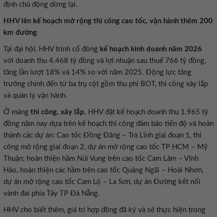
định chủ động dừng lại.
HHV lên kế hoạch mở rộng thi công cao tốc, vận hành thêm 200
km đường
Tại đại hội, HHV trình cổ đông
kế hoạch kinh doanh năm 2026
với doanh thu 4.468 tỷ đồng và lợi nhuận sau thuế 766 tỷ đồng,
tăng lần lượt 18% và 14% so với năm 2025. Động lực tăng
trưởng chính đến từ ba trụ cột gồm thu phí BOT, thi công xây lắp
và quản lý vận hành.
Ở mảng
thi công, xây lắp,
HHV đặt kế hoạch doanh thu 1.965 tỷ
đồng năm nay dựa trên kế hoạch thi công đảm bảo tiến độ và hoàn
thành các dự án: Cao tốc Đồng Đăng – Trà Lĩnh giai đoạn 1, thi
công mở rộng giai đoạn 2, dự án mở rộng cao tốc TP HCM – Mỹ
Thuận; hoàn thiện hầm Núi Vung trên cao tốc Cam Lâm – Vĩnh
Hảo, hoàn thiện các hầm trên cao tốc Quảng Ngãi – Hoài Nhơn,
dự án mở rộng cao tốc Cam Lộ – La Sơn, dự án Đường kết nối
vành đai phía Tây TP Đà Nẵng.
HHV cho biết thêm, giá trị hợp đồng đã ký và sẽ thực hiện trong