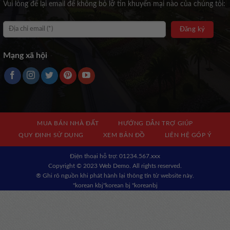
Vui lòng để lại email để không bỏ lỡ tin khuyến mại nào của chúng tôi:
Mạng xã hội
MUA BÁN NHÀ ĐẤT
HƯỚNG DẪN TRỢ GIÚP
QUY ĐỊNH SỬ DỤNG
XEM BẢN ĐỒ
LIÊN HỆ GÓP Ý
Địện thoại hỗ trợ: 01234.567.xxx
Copyright © 2023 Web Demo. All rights reserved.
® Ghi rõ nguồn khi phát hành lại thông tin từ website này.
"korean kbj​
"korean bj
"koreanbj​