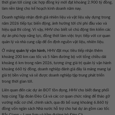
thời gian tới cùng các hợp đồng ký mới đạt khoảng 2.900 tỷ đồng,
làm nền tảng cho kế hoạch kinh doanh năm nay.
Doanh nghiệp nhận định giá nhiên liệu và vật liệu xây dựng trong
năm 2026 tiếp tục biến động, ảnh hưởng tới chi phí đầu vào và
hiệu quả thi công. Vì vậy, HHV cho biết sẽ chủ động tìm kiếm các
dự án phù hợp năng lực, đồng thời làm việc trực tiếp với cơ quan
quản lý và nhà cung cấp để ổn định nguồn vật liệu, nhiên liệu.
Ở mảng
quản lý vận hành,
HHV đặt mục tiêu tiếp nhận thêm
khoảng 200 km cao tốc và 5 hầm đường bộ với tổng chiều dài
khoảng 6 km trong năm 2026, tương ứng giá trị quản lý vận hành
khoảng 660 tỷ đồng, doanh nghiệp đánh giá đây là mảng mang lại
giá trị bền vững và sẽ được doanh nghiệp tập trung phát triển
trong thời gian tới.
Liên quan đến các dự án BOT tồn đọng, HHV cho biết đang phối
hợp cùng Tập đoàn Đèo Cả và các cơ quan chức năng để tháo gỡ
vướng mắc cơ chế, chính sách, qua đó bổ sung khoảng 6.860 tỷ
đồng vốn ngân sách Nhà nước hỗ trợ cho hai dự án gồm cao tốc
Bắc Giang – Lạng Sơn và hầm đường bộ Đèo Cả.