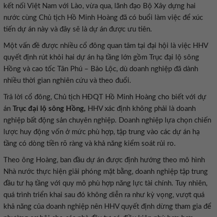
kết nối Việt Nam với Lào, vừa qua, lãnh đạo Bộ Xây dựng hai
nước cùng Chủ tịch Hồ Minh Hoàng đã có buổi làm việc để xúc
tiến dự án này và đây sẽ là dự án được ưu tiên.
Một vấn đề được nhiều cổ đông quan tâm tại đại hội là việc HHV
quyết định rút khỏi hai dự án hạ tầng lớn gồm Trục đại lộ sông
Hồng và cao tốc Tân Phú – Bảo Lộc, dù doanh nghiệp đã dành
nhiều thời gian nghiên cứu và theo đuổi.
Trả lời cổ đông, Chủ tịch HĐQT Hồ Minh Hoàng cho biết với dự
án
Trục đại lộ sông Hồng,
HHV xác định không phải là doanh
nghiệp bất động sản chuyên nghiệp. Doanh nghiệp lựa chọn chiến
lược huy động vốn ở mức phù hợp, tập trung vào các dự án hạ
tầng có dòng tiền rõ ràng và khả năng kiểm soát rủi ro.
Theo ông Hoàng, ban đầu dự án được định hướng theo mô hình
Nhà nước thực hiện giải phóng mặt bằng, doanh nghiệp tập trung
đầu tư hạ tầng với quy mô phù hợp năng lực tài chính. Tuy nhiên,
quá trình triển khai sau đó không diễn ra như kỳ vọng, vượt quá
khả năng của doanh nghiệp nên HHV quyết định dừng tham gia để