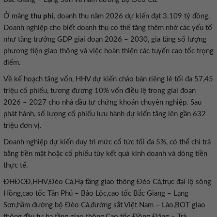
Ở mảng
thu phí,
doanh thu năm 2026 dự kiến đạt 3.109 tỷ đồng.
Doanh nghiệp cho biết doanh thu có thể tăng thêm nhờ các yếu tố
như tăng trưởng GDP giai đoạn 2026 – 2030, gia tăng số lượng
phương tiện giao thông và việc hoàn thiện các tuyến cao tốc trọng
điểm.
Về kế hoạch tăng vốn, HHV dự kiến chào bán riêng lẻ tối đa 57,45
triệu cổ phiếu, tương đương 10% vốn điều lệ trong giai đoạn
2026 – 2027 cho nhà đầu tư chứng khoán chuyên nghiệp. Sau
phát hành, số lượng cổ phiếu lưu hành dự kiến tăng lên gần 632
triệu đơn vị.
Doanh nghiệp dự kiến duy trì mức cổ tức tối đa 5%, có thể chi trả
bằng tiền mặt hoặc cổ phiếu tùy kết quả kinh doanh và dòng tiền
thực tế.
ĐHĐCĐ,HHV,Đèo Cả,Hạ tầng giao thông Đèo Cả,trục đại lộ sông
Hồng,cao tốc Tân Phú – Bảo Lộc,cao tốc Bắc Giang – Lạng
Sơn,hầm đường bộ Đèo Cả,đường sắt Việt Nam – Lào,BOT giao
thông,đầu tư hạ tầng giao thông,Cao tốc Đồng Đăng – Trà