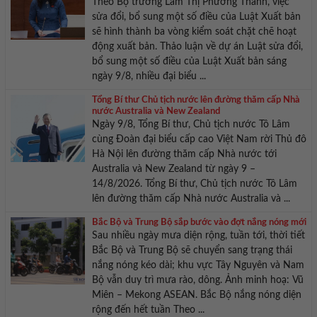
Theo Bộ trưởng Lâm Thị Phương Thanh, việc
sửa đổi, bổ sung một số điều của Luật Xuất bản
sẽ hình thành ba vòng kiểm soát chặt chẽ hoạt
động xuất bản. Thảo luận về dự án Luật sửa đổi,
bổ sung một số điều của Luật Xuất bản sáng
ngày 9/8, nhiều đại biểu ...
Tổng Bí thư Chủ tịch nước lên đường thăm cấp Nhà
nước Australia và New Zealand
Ngày 9/8, Tổng Bí thư, Chủ tịch nước Tô Lâm
cùng Đoàn đại biểu cấp cao Việt Nam rời Thủ đô
Hà Nội lên đường thăm cấp Nhà nước tới
Australia và New Zealand từ ngày 9 –
14/8/2026. Tổng Bí thư, Chủ tịch nước Tô Lâm
lên đường thăm cấp Nhà nước Australia và ...
Bắc Bộ và Trung Bộ sắp bước vào đợt nắng nóng mới
Sau nhiều ngày mưa diện rộng, tuần tới, thời tiết
Bắc Bộ và Trung Bộ sẽ chuyển sang trạng thái
nắng nóng kéo dài; khu vực Tây Nguyên và Nam
Bộ vẫn duy trì mưa rào, dông. Ảnh minh hoạ: Vũ
Miên – Mekong ASEAN. Bắc Bộ nắng nóng diện
rộng đến hết tuần Theo ...