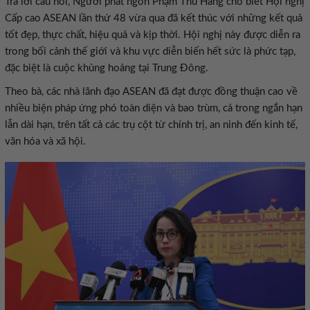
Trả lời câu hỏi, Người phát ngôn Phạm Thu Hằng cho biết Hội nghị
Cấp cao ASEAN lần thứ 48 vừa qua đã kết thúc với những kết quả
tốt đẹp, thực chất, hiệu quả và kịp thời. Hội nghị này được diễn ra
trong bối cảnh thế giới và khu vực diễn biến hết sức là phức tạp,
đặc biệt là cuộc khủng hoảng tại Trung Đông.
Theo bà, các nhà lãnh đạo ASEAN đã đạt được đồng thuận cao về
nhiều biện pháp ứng phó toàn diện và bao trùm, cả trong ngắn hạn
lẫn dài hạn, trên tất cả các trụ cột từ chính trị, an ninh đến kinh tế,
văn hóa và xã hội.