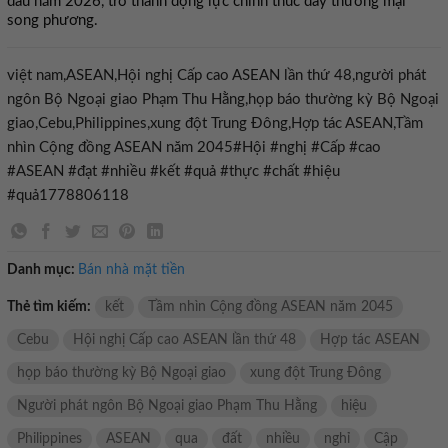
đầu năm 2026, trở thành động lực chính thúc đẩy thương mại
song phương.
việt nam,ASEAN,Hội nghị Cấp cao ASEAN lần thứ 48,người phát
ngôn Bộ Ngoại giao Phạm Thu Hằng,họp báo thường kỳ Bộ Ngoại
giao,Cebu,Philippines,xung đột Trung Đông,Hợp tác ASEAN,Tầm
nhìn Cộng đồng ASEAN năm 2045#Hội #nghị #Cấp #cao
#ASEAN #đạt #nhiều #kết #quả #thực #chất #hiệu
#quả1778806118
Danh mục:
Bán nhà mặt tiền
Thẻ tìm kiếm:
kết
Tầm nhìn Cộng đồng ASEAN năm 2045
Cebu
Hội nghị Cấp cao ASEAN lần thứ 48
Hợp tác ASEAN
họp báo thường kỳ Bộ Ngoại giao
xung đột Trung Đông
Người phát ngôn Bộ Ngoại giao Phạm Thu Hằng
hiệu
Philippines
ASEAN
qua
đất
nhiều
nghỉ
Cập