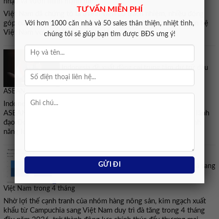
nhập và vươn mình mạnh mẽ
TƯ VẤN MIỄN PHÍ
Việt Nam đã chứng tỏ là thành viên có trách nhiệm, nhiều đóng
góp của ASEAN, mở ra tiền đề và xung lực thuận lợi đưa quan hệ
Với hơn 1000 căn nhà và 50 sales thân thiện, nhiệt tình,
Việt Nam với các đối tác phát triển.
chúng tôi sẽ giúp bạn tìm được BĐS ưng ý!
Indonesia đề xuất đăng cai trung tâm dự trữ dầu
ASEAN
Indonesia đã đề xuất đăng cai một trung tâm dự trữ dầu của
ASEAN để tăng cường nguồn dự trữ, trong bối cảnh các nhà lãnh
đạo Đông Nam Á đang cân nhắc các biện pháp củng cố an ninh
năng lượng giữa lúc xung đột Trung Đông tiếp diễn.
Campuchia xuất khẩu gần 2 tỷ USD hàng hoá sang
Việt Nam trong 4 tháng
Nhờ lợi thế cạnh tranh của nhóm hàng nông sản, kim ngạch xuất
khẩu từ Campuchia sang Việt Nam duy trì đà tăng trong 4 tháng