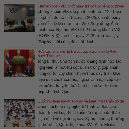
Chứng khoán VIX chốt ngày trả cổ tức bằng cổ phiếu
Chứng khoán VIX sắp phát hành hơn 122 triệu
cổ phiếu để trả cổ tức năm 2025, qua đó nâng
vốn điều lệ lên mức hơn 25.725 tỷ đồng. Ảnh
minh họa. Nguồn: VIX CTCP Chứng khoán VIX
(HOSE: VIX) cho biết ngày 21/8 tới sẽ là ngày
đăng ký cuối cùng để chốt danh ...
Hợp tác nghị viện là trụ cột quan trọng giữa Việt
Nam Thái Lan
Tổng Bí thư, Chủ tịch nước khẳng định hợp tác
nghị viện là một trụ cột quan trọng, góp phần
củng cố tin cậy chính trị và thúc đẩy triển khai
hiệu quả các thỏa thuận giữa lãnh đạo cấp cao
hai nước. Tổng Bí thư, Chủ tịch nước Tô Lâm
tiếp Chủ tịch Quốc ...
Quốc hội hôm nay thảo luận về Luật Phát triển đô thị
Quốc hội hôm nay nghe Tờ trình và Báo cáo
thẩm tra về Luật Phát triển đô thị, sau đó thảo
luận ở Tổ về nội dung này. Kỳ họp không thường
lệ thứ nhất, Quốc hội khóa XVI. Ảnh: Media