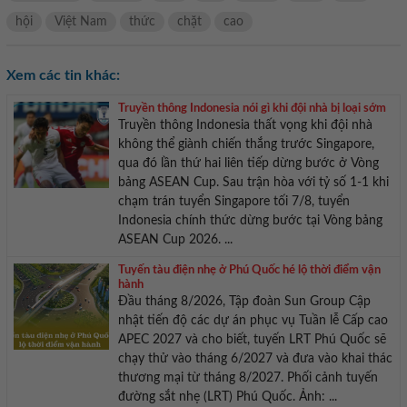
hội
Việt Nam
thức
chặt
cao
Xem các tin khác:
Truyền thông Indonesia nói gì khi đội nhà bị loại sớm
Truyền thông Indonesia thất vọng khi đội nhà
không thể giành chiến thắng trước Singapore,
qua đó lần thứ hai liên tiếp dừng bước ở Vòng
bảng ASEAN Cup. Sau trận hòa với tỷ số 1-1 khi
chạm trán tuyển Singapore tối 7/8, tuyển
Indonesia chính thức dừng bước tại Vòng bảng
ASEAN Cup 2026. ...
Tuyến tàu điện nhẹ ở Phú Quốc hé lộ thời điểm vận
hành
Đầu tháng 8/2026, Tập đoàn Sun Group Cập
nhật tiến độ các dự án phục vụ Tuần lễ Cấp cao
APEC 2027 và cho biết, tuyến LRT Phú Quốc sẽ
chạy thử vào tháng 6/2027 và đưa vào khai thác
thương mại từ tháng 8/2027. Phối cảnh tuyến
đường sắt nhẹ (LRT) Phú Quốc. Ảnh: ...