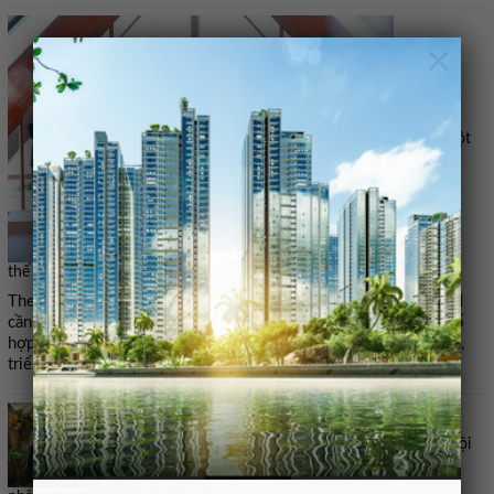
×
‘Trong một
thế giới đầy biến động, ASEAN cần đón đầu và định hình thay đổi’
Theo Thủ tướng Lê Minh Hưng, từ bài học Trung Đông, ASEAN
cần phát huy hiệu quả các cơ chế hiện có, nhất là các khuôn khổ
hợp tác với các đối tác, để thúc đẩy đối thoại, xây dựng lòng tin,
triển khai ngoại giao phòng ngừa.
Lan tỏa thông điệp về một Việt Nam đổi mới, hội