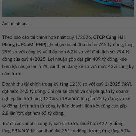
Ảnh minh họa.
Theo báo cáo tài chính hợp nhất quý 1/2026,
CTCP Cảng Hải
Phòng (UPCoM: PHP)
ghi nhận doanh thu thuần 745 tỷ đồng, tăng
29% so với cùng kỳ và thấp hơn 6,2% so với đỉnh lịch sử 794 tỷ
đồng của quý 4/2025. Lợi nhuận gộp đạt gần 409 tỷ đồng, kéo
biên lợi nhuận lên 55%, cải thiện đáng kể so với mức 43% cùng kỳ
năm trước.
Doanh thu tài chính trong kỳ tăng 123% so với quý 1/2025 (YoY),
đạt mức 24,5 tỷ đồng. Chi phí tài chính và chi phí quản lý doanh
nghiệp lần lượt tăng 120% và 19% YoY, lên gần 22 tỷ đồng và 56
tỷ đồng. Lợi nhuận từ công ty liên doanh, liên kết cũng cao gấp
2,8 lần YoY, đạt hơn 65 tỷ đồng.
Trừ đi các chi phí, công ty báo lãi trước thuế hơn 422 tỷ đồng,
tăng 88% YoY; lãi sau thuế đạt 351 tỷ đồng, tương ứng tăng 90%