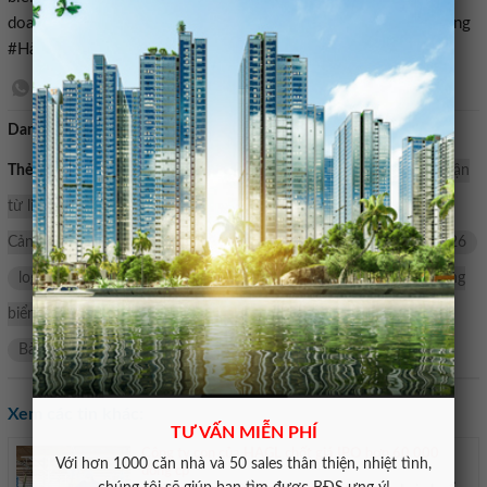
doanh, TIL Cảng Hải Phòng#Hưởng #lợi #từ #liên #doanh #Cảng
#Hải #Phòng #báo #lãi #tăng #gần #gấp #đôi1777940981
Danh mục:
Bán nhà mặt tiền
Thẻ tìm kiếm:
Cảng Hải Phòng
TIL Cảng Hải Phòng
lợi nhuận
từ liên doanh
liên doanh liên kết
lãi tăng 90%
doanh thu
Cảng Hải Phòng
báo cáo tài chính PHP
Lợi nhuận quý 1/2026
logistics cảng biển
PHP
Gấp
Cảng
Doanh nghiệp cảng
biển
Phòng
liên
lợi
hai
gần
doanh
Tăng
Bảo
lại
hướng
đôi
từ
Xem các tin khác:
TƯ VẤN MIỄN PHÍ
Công ty con của HAGL chốt giá IPO hơn 60 000
Với hơn 1000 căn nhà và 50 sales thân thiện, nhiệt tình,
đồng cp