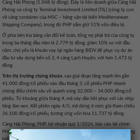
Cảng Hải Phòng (1.048 tỷ đồng). Đây là liên doanh giữa Cảng Hải
Phòng và công ty Terminal Investment Limited (TIL) (công ty con
về cảng container của MSC – hãng vận tải biển Mediterranean
Shipping Company), trong đó PHP nắm giữ 51% vốn điều lệ.
Ở phía bên kia bảng cân đối kế toán, tổng nợ phải trả của công ty
trong ba tháng đầu năm là 2.779 tỷ đồng, giảm 10% so với đầu
năm; chủ yếu là khoản vay tại ngân hàng BIDV để phục vụ dự án
đầu tư xây dựng bến số 3, 4 cảng Lạch Huyện, với hơn 1.473 tỷ
đồng.
Trên thị trường chứng khoán
, sau giai đoạn tăng mạnh lên gần
41.000 đồng/cổ phiếu vào đầu tháng 3, cổ phiếu PHP nhanh
chóng điều chỉnh sâu về quanh vùng 32.000 – 34.000 đồng/cổ
phiếu. Từ khoảng giữa tháng 4, mã này dần hồi phục với các nhịp
tăng đan xen. Kết phiên ngày 4/5, mã dừng ở mức giá tham chiếu
36.100 đồng/cổ phiếu, tương ứng vốn hóa 11.737 tỷ đồng.
Cảng Hải Phòng, PHP, lợi nhuận quý 1/2026, báo cáo tài chính
×
PHP, doanh thu Cảng Hải Phòng, lãi tăng 90%, doanh nghiệp cảng
biển, logistics cảng biển, liên doanh liên kết, lợi nhuận từ liên