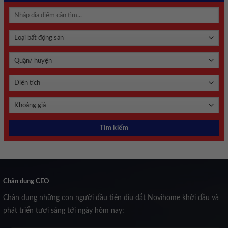
Chân dung CEO
Chân dung những con người đầu tiên dìu dắt Novihome khởi đầu và
phát triển tươi sáng tới ngày hôm nay: