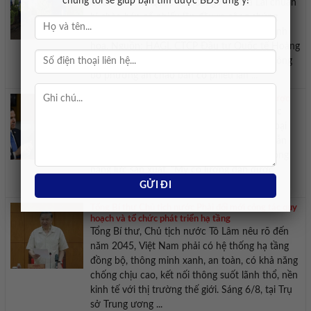
chúng tôi sẽ giúp bạn tìm được BĐS ưng ý!
CTCP Đầu tư Quốc tế Hoàng Anh Gia Lai chuẩn
bị chào bán cổ phiếu lần đầu ra công chúng
(IPO), dự kiến thu về 1.139 tỷ đồng. Ảnh minh
họa. Nguồn: HAGL CTCP Đầu tư Quốc tế Hoàng
Anh Gia Lai (HAGL Investment), ngày 6/8, công
bố phương án chào bán cổ phiếu lần ...
Tổng thống Trump bác tin Mỹ đang thiếu đạn dược
Tổng thống Mỹ Donald Trump đã bác bỏ các
thông tin cho rằng Mỹ đang thiếu hụt các loại
đạn dược chủ chốt, khẳng định nước này vẫn
duy trì nguồn dự trữ dồi dào và đang mở rộng
năng lực sản xuất. “Mỹ có lượng đạn dược
khổng lồ, đặc biệt là một số ...
Tổng Bí thư Chủ tịch nước Phải đổi mới công tác quy
hoạch và tổ chức phát triển hạ tầng
Tổng Bí thư, Chủ tịch nước Tô Lâm nêu rõ đến
năm 2045, Việt Nam phải có hệ thống hạ tầng
đồng bộ, thông minh xanh, an toàn, có khả năng
chống chịu cao, kết nối thông suốt lãnh thổ, nền
kinh tế với thị trường thế giới. Sáng 6/8, tại Trụ
sở Trung ương ...