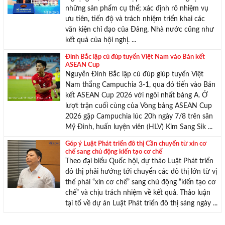
những sản phẩm cụ thể; xác định rõ nhiệm vụ
ưu tiên, tiến độ và trách nhiệm triển khai các
văn kiện chỉ đạo của Đảng, Nhà nước cũng như
kết quả của hội nghị. ...
Đình Bắc lập cú đúp tuyển Việt Nam vào Bán kết
ASEAN Cup
Nguyễn Đình Bắc lập cú đúp giúp tuyển Việt
Nam thắng Campuchia 3-1, qua đó tiến vào Bán
kết ASEAN Cup 2026 với ngôi nhất bảng A. Ở
lượt trận cuối cùng của Vòng bảng ASEAN Cup
2026 gặp Campuchia lúc 20h ngày 7/8 trên sân
Mỹ Đình, huấn luyện viên (HLV) Kim Sang Sik ...
Góp ý Luật Phát triển đô thị Cần chuyển từ xin cơ
chế sang chủ động kiến tạo cơ chế
Theo đại biểu Quốc hội, dự thảo Luật Phát triển
đô thị phải hướng tới chuyển các đô thị lớn từ vị
thế phải “xin cơ chế” sang chủ động “kiến tạo cơ
chế” và chịu trách nhiệm về kết quả. Thảo luận
tại tổ về dự án Luật Phát triển đô thị sáng ngày ...