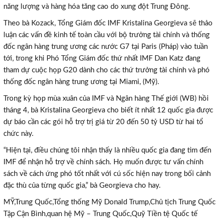
năng lượng và hàng hóa tăng cao do xung đột Trung Đông.
Theo bà Kozack, Tổng Giám đốc IMF Kristalina Georgieva sẽ thảo
luận các vấn đề kinh tế toàn cầu với bộ trưởng tài chính và thống
đốc ngân hàng trung ương các nước G7 tại Paris (Pháp) vào tuần
tới, trong khi Phó Tổng Giám đốc thứ nhất IMF Dan Katz đang
tham dự cuộc họp G20 dành cho các thứ trưởng tài chính và phó
thống đốc ngân hàng trung ương tại Miami, (Mỹ).
Trong kỳ họp mùa xuân của IMF và Ngân hàng Thế giới (WB) hồi
tháng 4, bà Kristalina Georgieva cho biết ít nhất 12 quốc gia được
×
dự báo cần các gói hỗ trợ trị giá từ 20 đến 50 tỷ USD từ hai tổ
chức này.
“Hiện tại, điều chúng tôi nhận thấy là nhiều quốc gia đang tìm đến
IMF để nhận hỗ trợ về chính sách. Họ muốn được tư vấn chính
sách về cách ứng phó tốt nhất với cú sốc hiện nay trong bối cảnh
đặc thù của từng quốc gia,” bà Georgieva cho hay.
MỸ,Trung Quốc,Tổng thống Mỹ Donald Trump,Chủ tịch Trung Quốc
Tập Cận Bình,quan hệ Mỹ – Trung Quốc,Quỹ Tiền tệ Quốc tế