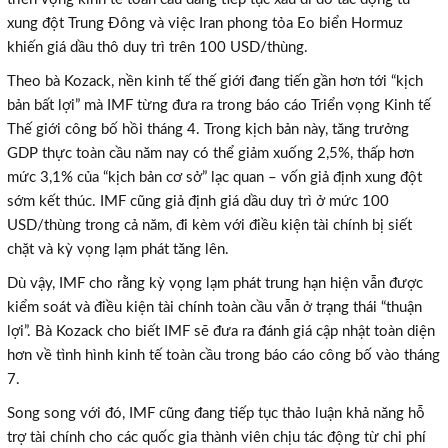
xung đột Trung Đông và việc Iran phong tỏa Eo biển Hormuz
khiến giá dầu thô duy trì trên 100 USD/thùng.
Theo bà Kozack, nền kinh tế thế giới đang tiến gần hơn tới “kịch
bản bất lợi” mà IMF từng đưa ra trong báo cáo Triển vọng Kinh tế
Thế giới công bố hồi tháng 4. Trong kịch bản này, tăng trưởng
GDP thực toàn cầu năm nay có thể giảm xuống 2,5%, thấp hơn
mức 3,1% của “kịch bản cơ sở” lạc quan – vốn giả định xung đột
sớm kết thúc. IMF cũng giả định giá dầu duy trì ở mức 100
USD/thùng trong cả năm, đi kèm với điều kiện tài chính bị siết
chặt và kỳ vọng lạm phát tăng lên.
Dù vậy, IMF cho rằng kỳ vọng lạm phát trung hạn hiện vẫn được
kiểm soát và điều kiện tài chính toàn cầu vẫn ở trạng thái “thuận
lợi”. Bà Kozack cho biết IMF sẽ đưa ra đánh giá cập nhật toàn diện
hơn về tình hình kinh tế toàn cầu trong báo cáo công bố vào tháng
7.
Song song với đó, IMF cũng đang tiếp tục thảo luận khả năng hỗ
trợ tài chính cho các quốc gia thành viên chịu tác động từ chi phí