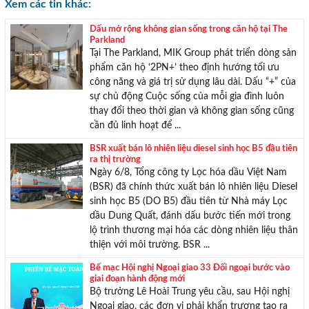
Xem các tin khác:
Dấu mở rộng không gian sống trong căn hộ tại The
Parkland
Tại The Parkland, MIK Group phát triển dòng sản
phẩm căn hộ ‘2PN+’ theo định hướng tối ưu
công năng và giá trị sử dụng lâu dài. Dấu “+” của
sự chủ động Cuộc sống của mỗi gia đình luôn
thay đổi theo thời gian và không gian sống cũng
cần đủ linh hoạt để ...
BSR xuất bán lô nhiên liệu diesel sinh học B5 đầu tiên
ra thị trường
Ngày 6/8, Tổng công ty Lọc hóa dầu Việt Nam
(BSR) đã chính thức xuất bán lô nhiên liệu Diesel
sinh học B5 (DO B5) đầu tiên từ Nhà máy Lọc
dầu Dung Quất, đánh dấu bước tiến mới trong
lộ trình thương mại hóa các dòng nhiên liệu thân
thiện với môi trường. BSR ...
Bế mạc Hội nghị Ngoại giao 33 Đối ngoại bước vào
giai đoạn hành động mới
Bộ trưởng Lê Hoài Trung yêu cầu, sau Hội nghị
Ngoại giao, các đơn vị phải khẩn trương tạo ra