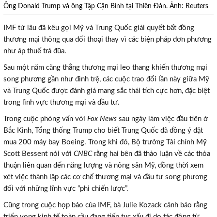
Ông Donald Trump và ông Tập Cận Bình tại Thiên Đàn. Ảnh: Reuters
IMF từ lâu đã kêu gọi Mỹ và Trung Quốc giải quyết bất đồng
thương mại thông qua đối thoại thay vì các biện pháp đơn phương
như áp thuế trả đũa.
Sau một năm căng thẳng thương mại leo thang khiến thương mại
song phương gần như đình trệ, các cuộc trao đổi lần này giữa Mỹ
và Trung Quốc được đánh giá mang sắc thái tích cực hơn, đặc biệt
trong lĩnh vực thương mại và đầu tư.
Trong cuộc phỏng vấn với
Fox News
sau ngày làm việc đầu tiên ở
Bắc Kinh, Tổng thống Trump cho biết Trung Quốc đã đồng ý đặt
mua 200 máy bay Boeing. Trong khi đó, Bộ trưởng Tài chính Mỹ
Scott Bessent nói với
CNBC
rằng hai bên đã thảo luận về các thỏa
thuận liên quan đến năng lượng và nông sản Mỹ, đồng thời xem
xét việc thành lập các cơ chế thương mại và đầu tư song phương
đối với những lĩnh vực “phi chiến lược”.
Cũng trong cuộc họp báo của IMF, bà Julie Kozack cảnh báo rằng
triển vọng kinh tế toàn cầu đang tiếp tục xấu đi do tác động từ