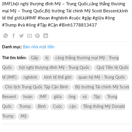
(IMF),hội nghị thượng đỉnh Mỹ – Trung Quốc,căng thẳng thương
mại Mỹ – Trung Quốc,Bộ trưởng Tài chính Mỹ Scott Bessent,kinh
tế thế giới,kị#IMF #hoan #nghênh #cuộc #gặp #giữa #ông
#Trump #và #ông #Tập #Cận #Bình1778813437
Danh mục:
Bán nhà mặt tiền
Thẻ tìm kiếm:
Gấp
kị
căng thẳng thương mại Mỹ - Trung
TƯ VẤN MIỄN PHÍ
Quốc
hội nghị thượng đỉnh Mỹ - Trung Quốc
Quỹ Tiền tệ Quốc
Với hơn 1000 căn nhà và 50 sales thân thiện, nhiệt tình,
chúng tôi sẽ giúp bạn tìm được BĐS ưng ý!
tế (IMF)
nghênh
kinh tế thế giới
quan hệ Mỹ - Trung Quốc
Chủ tịch Trung Quốc Tập Cận Bình
Bộ trưởng Tài chính Mỹ Scott
Bessent
hoàn
IMF
giữa
ông
và
Tập
Trung
Quốc
Trump
Bình
Cuộc
cận
Tổng thống Mỹ Donald
Trump
Mỹ