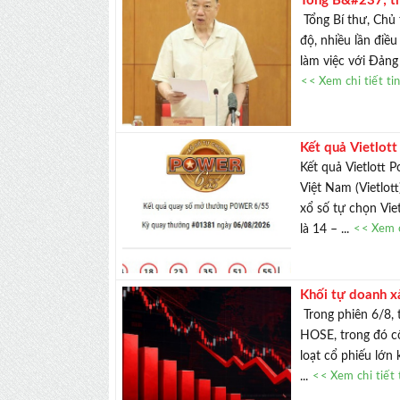
Tổng B&#237; th
&#225;n chậm ti
Tổng Bí thư, Chủ 
độ, nhiều lần điề
làm việc với Đảng
<< Xem chi tiết ti
Kết quả Vietlot
đ&#227; c&#243
Kết quả Vietlott 
Việt Nam (Vietlot
xổ số tự chọn Vie
là 14 – ...
<< Xem c
Khối tự doanh x
Trong phiên 6/8, 
HOSE, trong đó cổ
loạt cổ phiếu lớn
...
<< Xem chi tiết 