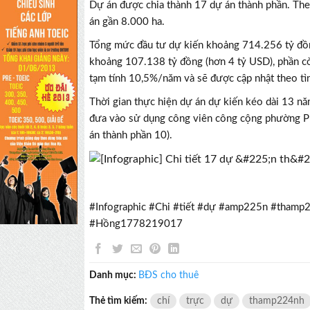
Dự án được chia thành 17 dự án thành phần.
The
án gần 8.000 ha.
Tổng mức đầu tư dự kiến khoảng 714.256 tỷ đồn
khoảng 107.138 tỷ đồng (hơn 4 tỷ USD), phần cò
tạm tính 10,5%/năm và sẽ được cập nhật theo tình
Thời gian thực hiện dự án dự kiến kéo dài 13 n
đưa vào sử dụng công viên công cộng phường Ph
án thành phần 10).
#Infographic #Chi #tiết #dự #amp225n #thamp
#Hồng1778219017
Danh mục:
BĐS cho thuê
Thẻ tìm kiếm:
chí
trực
dự
thamp224nh