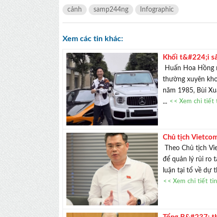
cảnh
samp244ng
Infographic
Xem các tin khác:
Khối t&#224;i s
d&#224;n si&#2
Huấn Hoa Hồng nh
thường xuyên khoe
năm 1985, Bùi Xu
...
<< Xem chi tiết 
Chủ tịch Vietco
m&#227; h&#243
Theo Chủ tịch Vi
để quản lý rủi ro
luận tại tổ về dự 
<< Xem chi tiết ti