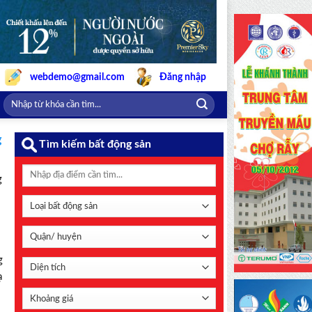
webdemo@gmail.com
Đăng nhập
g
Tìm kiếm bất động sản
g
g
ạ