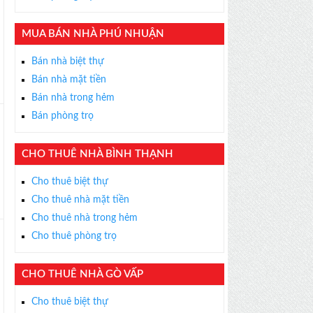
×
ỄN PHÍ
MUA BÁN NHÀ PHÚ NHUẬN
s thân thiện, nhiệt tình,
m được BĐS ưng ý!
Bán nhà biệt thự
Bán nhà mặt tiền
Bán nhà trong hẻm
Bán phòng trọ
CHO THUÊ NHÀ BÌNH THẠNH
Cho thuê biệt thự
Cho thuê nhà mặt tiền
Cho thuê nhà trong hẻm
Cho thuê phòng trọ
CHO THUÊ NHÀ GÒ VẤP
Cho thuê biệt thự