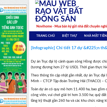
Skip
to
content
Novihome - Mua bán ký gửi nhà đất chuyên ngh
TRANG CHỦ
BIỆT THỰ
NHÀ MẶT TIỀN
[Infographic] Chi tiết 17 dự &#225;n t
Dự án Trục đại lộ cảnh quan sông Hồng được ch
(tương đương hơn 27 tỷ USD). Thời gian thực hi
Theo thông tin cập nhật gần nhất, dự án Trục đ
Minh – CTCP Tập đoàn Trường Hải (THACO) – C
Toàn dự án có quy mô hơn 11.400 ha, bao gồm cá
công viên, vui chơi giải trí hơn 3.500 ha; quỹ đấ
tầng kỹ thuật gần 260 ha và các khu chức năng 