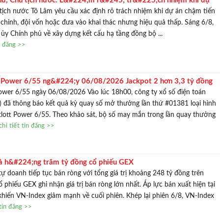
ư, Chủ tịch nước: L&#224;m r&#245; tr&#225;ch nhiệm khi dự
ến độ, đội vốn
tịch nước Tô Lâm yêu cầu xác định rõ trách nhiệm khi dự án chậm tiến
TƯ VẤN MI
u chỉnh, đội vốn hoặc đưa vào khai thác nhưng hiệu quả thấp. Sáng 6/8,
Với hơn 1000 căn nhà và 50 sale
 ủy Chính phủ về xây dựng kết cấu hạ tầng đồng bộ ...
chúng tôi sẽ giúp bạn tì
n đăng >>
t Power 6/55 ng&#224;y 06/08/2026 Jackpot 2 hơn 3,3 tỷ đồng
; chủ
Power 6/55 ngày 06/08/2026 Vào lúc 18h00, công ty xổ số điện toán
t) đã thông báo kết quả kỳ quay số mở thưởng lần thứ #01381 loại hình
tlott Power 6/55. Theo khảo sát, bộ số may mắn trong lần quay thưởng
hi tiết tin đăng >>
ả h&#224;ng trăm tỷ đồng cổ phiếu GEX
tự doanh tiếp tục bán ròng với tổng giá trị khoảng 248 tỷ đồng trên
 phiếu GEX ghi nhận giá trị bán ròng lớn nhất. Áp lực bán xuất hiện tại
 khiến VN-Index giảm mạnh về cuối phiên. Khép lại phiên 6/8, VN-Index
tin đăng >>