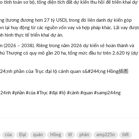
o tính toán sơ bộ,
tổng diện tích đất dự kiến thu hồi để triển khai dự
g (tương đương hơn 27 tỷ USD), trong đó liên danh dự kiến góp
n lại huy động từ các nguồn vốn vay và hợp pháp khác.
Lãi vay đượ
 hình thực tế triển khai dự án.
ăm (2026 – 2038). Riêng trong năm 2026 dự kiến sẽ hoàn thành và
ú Thượng có quy mô gần 20 ha, tổng mức đầu tư trên 2.620 tỷ (dự
224nh #phần #của #Trục #đại #lộ #cảnh #quan #samp244ng
của
Đại
quản
Hồng
lỡ
phân
amp225n
tiết