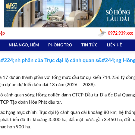
iệp
0972.939.xxx
NHÀ NGÕ, HẺM
PHÒNG TRỌ
TIN TỨC
LIÊN HỆ
h&#224;nh phần của Trục đại lộ cảnh quan s&#244;ng Hồn
ia 17 dự án thành phần với tổng mức đầu tư dự kiến 714.256 tỷ đồn
ện dự án dự kiến kéo dài 13 năm (2026 – 2038).
ại lộ cảnh quan sông Hồng doliên danh CTCP Đầu tư Địa ốc Đại Quang
TCP Tập đoàn Hòa Phát đầu tư.
c hạng mục chính: Trục đại lộ cảnh quan dài khoảng 80 km; hệ thốn
t phát triển đô thị khoảng 3.300 ha; đất mặt nước gần 3.450 ha; đất h
khác hơn 900 ha.