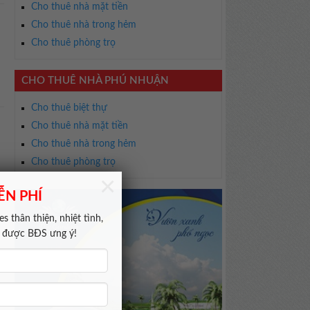
Cho thuê nhà mặt tiền
Cho thuê nhà trong hẻm
Cho thuê phòng trọ
CHO THUÊ NHÀ PHÚ NHUẬN
Cho thuê biệt thự
Cho thuê nhà mặt tiền
Cho thuê nhà trong hẻm
Cho thuê phòng trọ
×
ỄN PHÍ
s thân thiện, nhiệt tình,
m được BĐS ưng ý!
o