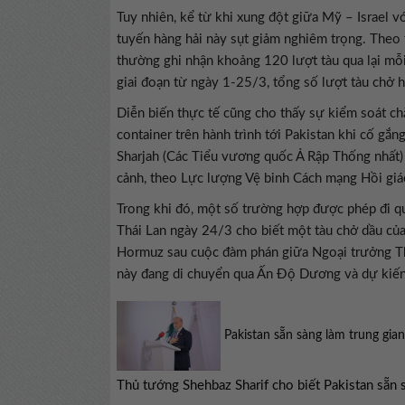
Tuy nhiên, kể từ khi xung đột giữa Mỹ – Israel 
tuyến hàng hải này sụt giảm nghiêm trọng. Theo t
thường ghi nhận khoảng 120 lượt tàu qua lại mỗi 
giai đoạn từ ngày 1-25/3, tổng số lượt tàu chở 
Diễn biến thực tế cũng cho thấy sự kiểm soát chặ
container trên hành trình tới Pakistan khi cố gắ
Sharjah (Các Tiểu vương quốc Ả Rập Thống nhất)
cảnh, theo Lực lượng Vệ binh Cách mạng Hồi giáo
Trong khi đó, một số trường hợp được phép đi qu
Thái Lan ngày 24/3 cho biết một tàu chở dầu củ
Hormuz sau cuộc đàm phán giữa Ngoại trưởng Th
này đang di chuyển qua Ấn Độ Dương và dự kiến 
Pakistan sẵn sàng làm trung gia
Thủ tướng Shehbaz Sharif cho biết Pakistan sẵn 