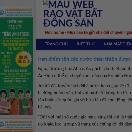
Skip
to
content
Novihome - Mua bán ký gửi nhà đất chuyên ngh
TRANG CHỦ
BIỆT THỰ
NHÀ MẶT TIỀN
Iran điểm tên các nước thân thiện được
Ngoại trưởng Iran Abbas Araghchi cho biết tàu th
Ấn Độ có thể di chuyển an toàn qua Eo biển Ho
Trả lời đài truyền hình Nhà nước Iran ngày 25/3
bị đóng hoàn toàn, trái với một số thông tin từ
tàu hoặc các quốc gia sở hữu tàu đã chủ động liê
hải này.
“Đối với một số quốc gia mà chúng tôi coi là thâ
do khác, lực lượng vũ trang của chúng tôi đã đảm