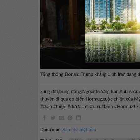
Tổng thống Donald Trump khẳng định Iran đang 
xung đột,trung đông,Ngoại trưởng Iran Abbas Ara
thuyền đi qua eo biển Hormuz,cuộc chiến của Mỹ
#thân #thiện #được #đi #qua #biển #Hormuz1
Danh mục:
Bán nhà mặt tiền