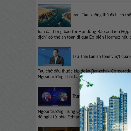
Iran: Tàu ‘không thù địch’ có th
Iran đã thông báo tới Hội đồng Bảo an Liên Hợp
địch” có thể an toàn đi qua Eo biển Hormuz nếu 
Tàu Thái Lan an toàn vượt qua 
Tàu chở dầu thuộc tập đoàn Bangchak Corporati
Ngoại trưởng Thái Lan Sihasak Phuangketkeow và
Trung Quốc kêu gọi Iran tận dụ
Ngoại trưởng Trung Quốc Vương Nghị tối 24/3 c
đề nghị từ phía Tehran.