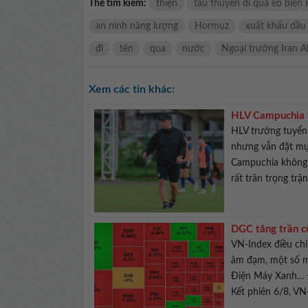
Thẻ tìm kiếm:
thiện
tàu thuyền đi qua eo biển
an ninh năng lượng
Hormuz
xuất khẩu dầu
đi
tên
qua
nước
Ngoại trưởng Iran A
Xem các tin khác:
HLV Campuchia 
HLV trưởng tuyển
nhưng vẫn đặt mụ
Campuchia không 
rất trân trọng trận
DGC tăng trần c
VN-Index điều ch
ảm đạm, một số m
Điện Máy Xanh… Đ
Kết phiên 6/8, VN-