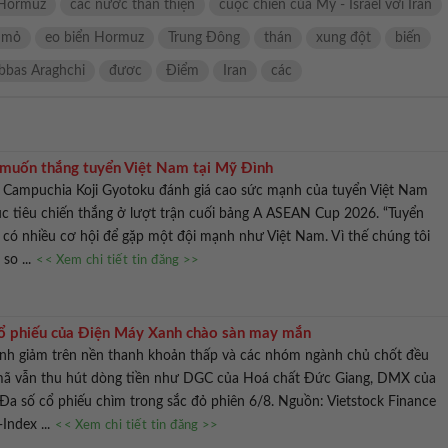
 Hormuz
các nước thân thiện
cuộc chiến của Mỹ - Israel với Iran
 mỏ
eo biển Hormuz
Trung Đông
thán
xung đột
biến
bbas Araghchi
đươc
Điểm
Iran
các
muốn thắng tuyển Việt Nam tại Mỹ Đình
 Campuchia Koji Gyotoku đánh giá cao sức mạnh của tuyển Việt Nam
c tiêu chiến thắng ở lượt trận cuối bảng A ASEAN Cup 2026. “Tuyển
có nhiều cơ hội để gặp một đội mạnh như Việt Nam. Vì thế chúng tôi
 so ...
<< Xem chi tiết tin đăng >>
ổ phiếu của Điện Máy Xanh chào sàn may mắn
ỉnh giảm trên nền thanh khoản thấp và các nhóm ngành chủ chốt đều
ã vẫn thu hút dòng tiền như DGC của Hoá chất Đức Giang, DMX của
a số cổ phiếu chìm trong sắc đỏ phiên 6/8. Nguồn: Vietstock Finance
Index ...
<< Xem chi tiết tin đăng >>