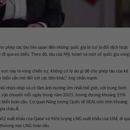
o phép các tàu liên quan đến những quốc gia bị coi là đối địch hoặc
y đi qua eo biển. Theo đó, tàu của Mỹ, Israel và một số quốc gia vùng
u vực này là vùng chiến sự, không có lý do gì để cho phép tàu của kẻ
o biển vẫn mở đối với các bên khác,” ông nhấn mạnh.
i nhộn nhịp và có tầm ảnh hưởng lớn nhất thế giới, với trung bình
ược vận chuyển mỗi ngày trong năm 2025, tương đương khoảng 25%
biển toàn cầu. Cơ quan Năng lượng Quốc tế (IEA) ước tính khoảng
ia châu Á.
NG) xuất khẩu của Qatar và 96% lượng LNG xuất khẩu của UAE đi qu
thương mại LNG toàn cầu.