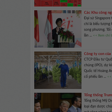
Các Khu công ng
Đại sứ Singapore 
chỉ là biểu tượng
song phương. Tối 
lần ...
<< Xem chi t
Công ty con của
CTCP Đầu tư Quốc
chúng (IPO), dự 
Quốc tế Hoàng An
cổ phiếu lần ...
<< 
Tổng thống Trum
Tổng thống Mỹ Do
loại đạn dược chủ