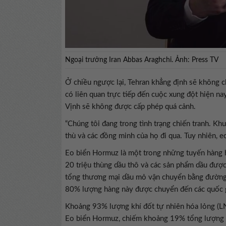
Ngoại trưởng Iran Abbas Araghchi. Ảnh: Press TV
Ở chiều ngược lại, Tehran khẳng định sẽ không ch
có liên quan trực tiếp đến cuộc xung đột hiện na
Vịnh sẽ không được cấp phép quá cảnh.
“Chúng tôi đang trong tình trạng chiến tranh. Kh
thù và các đồng minh của họ đi qua. Tuy nhiên, e
Eo biển Hormuz là một trong những tuyến hàng hả
20 triệu thùng dầu thô và các sản phẩm dầu đ
tổng thương mại dầu mỏ vận chuyển bằng đường 
80% lượng hàng này được chuyển đến các quốc g
Khoảng 93% lượng khí đốt tự nhiên hóa lỏng (L
Eo biển Hormuz, chiếm khoảng 19% tổng lượng 