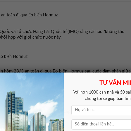
ể an toàn đi qua Eo biển Hormuz
 Quốc và Tổ chức Hàng hải Quốc tế (IMO) rằng các tàu “không thù
phối hợp với giới chức nước này.
Eo biển Hormuz
on hôm 23/3 an toàn đi qua Eo biển Hormuz sau cuộc đàm phán giữa
 Đại sứ Iran tại Bangkok.
TƯ VẤN MI
Với hơn 1000 căn nhà và 50 sale
ng cơ hội để khởi động đàm phán
chúng tôi sẽ giúp bạn tì
ó cuộc điện đàm với người đồng cấp Iran Seyed Abbas Araghchi, the