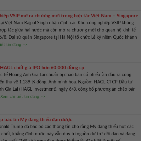
hiệp VSIP mở ra chương mới trong hợp tác Việt Nam – Singapore
tại Việt Nam Rajpal Singh nhận định các Khu công nghiệp VSIP không
 hợp tác giữa hai nước mà còn mở ra chương mới cho quan hệ kinh tế
6/8, Đại sứ quán Singapore tại Hà Nội tổ chức Lễ kỷ niệm Quốc khánh
iết tin đăng >>
 HAGL chốt giá IPO hơn 60 000 đồng cp
 tế Hoàng Anh Gia Lai chuẩn bị chào bán cổ phiếu lần đầu ra công
kiến thu về 1.139 tỷ đồng. Ảnh minh họa. Nguồn: HAGL CTCP Đầu tư
h Gia Lai (HAGL Investment), ngày 6/8, công bố phương án chào bán
Xem chi tiết tin đăng >>
p bác tin Mỹ đang thiếu đạn dược
nald Trump đã bác bỏ các thông tin cho rằng Mỹ đang thiếu hụt các
 chốt, khẳng định nước này vẫn duy trì nguồn dự trữ dồi dào và đang