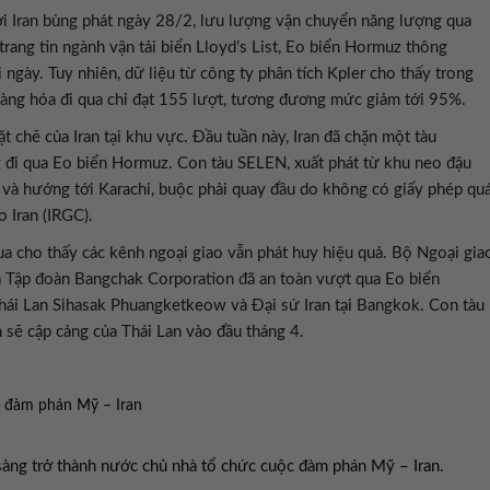
với Iran bùng phát ngày 28/2, lưu lượng vận chuyển năng lượng qua
rang tin ngành vận tải biển Lloyd’s List, Eo biển Hormuz thông
ngày. Tuy nhiên, dữ liệu từ công ty phân tích Kpler cho thấy trong
hàng hóa đi qua chỉ đạt 155 lượt, tương đương mức giảm tới 95%.
t chẽ của Iran tại khu vực. Đầu tuần này, Iran đã chặn một tàu
ng đi qua Eo biển Hormuz. Con tàu SELEN, xuất phát từ khu neo đậu
 và hướng tới Karachi, buộc phải quay đầu do không có giấy phép qu
 Iran (IRGC).
a cho thấy các kênh ngoại giao vẫn phát huy hiệu quả. Bộ Ngoại gia
a Tập đoàn Bangchak Corporation đã an toàn vượt qua Eo biển
ái Lan Sihasak Phuangketkeow và Đại sứ Iran tại Bangkok. Con tàu
sẽ cập cảng của Thái Lan vào đầu tháng 4.
n đàm phán Mỹ – Iran
sàng trở thành nước chủ nhà tổ chức cuộc đàm phán Mỹ – Iran.