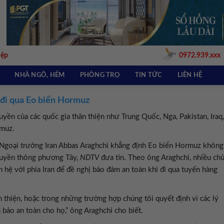
iệp
0972.939.xxx
NHÀ NGÕ, HẺM
PHÒNG TRỌ
TIN TỨC
LIÊN HỆ
 đi qua Eo biển Hormuz
uyền của các quốc gia thân thiện như Trung Quốc, Nga, Pakistan, Iraq,
rmuz.
, Ngoại trưởng Iran Abbas Araghchi khẳng định Eo biển Hormuz không
 truyền thông phương Tây,
NDTV
đưa tin. Theo ông Araghchi, nhiều ch
n hệ với phía Iran để đề nghị bảo đảm an toàn khi đi qua tuyến hàng
n thiện, hoặc trong những trường hợp chúng tôi quyết định vì các lý
 bảo an toàn cho họ,” ông Araghchi cho biết.