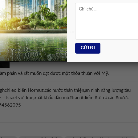
Ông Trump: ‘Iran muốn đàm phán nhưng không dám thừa nhận’
đàm phán và rất muốn đạt được một thỏa thuận với Mỹ.
ghchi,eo biển Hormuz,các nước thân thiện,an ninh năng lượng,tàu
 – Israel với Iran,xuất khẩu dầu mỏ#Iran #điểm #tên #các #nước
774562095