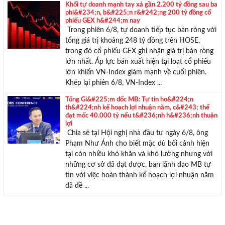
Khối tự doanh mạnh tay xả gần 2.200 tỷ đồng sau ba
phi&#234;n, b&#225;n r&#242;ng 200 tỷ đồng cổ
phiếu GEX h&#244;m nay
Trong phiên 6/8, tự doanh tiếp tục bán ròng với
tổng giá trị khoảng 248 tỷ đồng trên HOSE,
trong đó cổ phiếu GEX ghi nhận giá trị bán ròng
lớn nhất. Áp lực bán xuất hiện tại loạt cổ phiếu
lớn khiến VN-Index giảm mạnh về cuối phiên.
Khép lại phiên 6/8, VN-Index ...
Tổng Gi&#225;m đốc MB: Tự tin ho&#224;n
th&#224;nh kế hoạch lợi nhuận năm, c&#243; thể
đạt mốc 40.000 tỷ nếu t&#236;nh h&#236;nh thuận
lợi
Chia sẻ tại Hội nghị nhà đầu tư ngày 6/8, ông
Phạm Như Ánh cho biết mặc dù bối cảnh hiện
tại còn nhiều khó khăn và khó lường nhưng với
những cơ sở đã đạt được, ban lãnh đạo MB tự
tin với việc hoàn thành kế hoạch lợi nhuận năm
đã đề ...