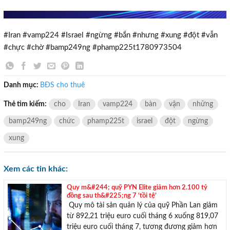
#Iran #vamp224 #Israel #ngừng #bắn #nhưng #xung #đột #vẫn
#chực #chờ #bamp249ng #phamp225t1780973504
Danh mục:
BĐS cho thuê
Thẻ tìm kiếm:
cho
Iran
vamp224
bàn
vận
những
bamp249ng
chức
phamp225t
israel
đột
ngừng
xung
Xem các tin khác:
Quy m&#244; quỹ PYN Elite giảm hơn 2.100 tỷ
đồng sau th&#225;ng 7 ‘tồi tệ’
Quy mô tài sản quản lý của quỹ Phần Lan giảm
từ 892,21 triệu euro cuối tháng 6 xuống 819,07
triệu euro cuối tháng 7, tương đương giảm hơn