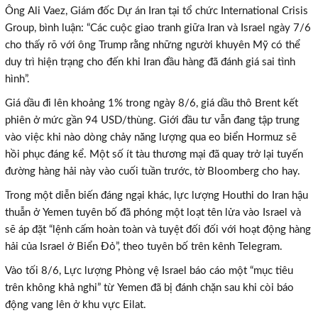
Ông Ali Vaez, Giám đốc Dự án Iran tại tổ chức International Crisis
Group, bình luận: “Các cuộc giao tranh giữa Iran và Israel ngày 7/6
cho thấy rõ với ông Trump rằng những người khuyên Mỹ có thể
duy trì hiện trạng cho đến khi Iran đầu hàng đã đánh giá sai tình
hình”.
Giá dầu đi lên khoảng 1% trong ngày 8/6, giá dầu thô Brent kết
phiên ở mức gần 94 USD/thùng. Giới đầu tư vẫn đang tập trung
vào việc khi nào dòng chảy năng lượng qua eo biển Hormuz sẽ
hồi phục đáng kể.
Một số ít tàu thương mại đã quay trở lại tuyến
đường
hàng hải này vào cuối tuần trước, tờ Bloomberg cho hay.
Trong một diễn biến đáng ngại khác
, lực lượng Houthi do Iran hậu
thuẫn ở Yemen tuyên bố đã phóng một loạt tên lửa vào Israel và
sẽ áp đặt “lệnh cấm hoàn toàn và tuyệt đối đối với hoạt động hàng
hải của Israel ở Biển Đỏ”, theo tuyên bố trên kênh Telegram
.
Vào tối
8/6
, Lực lượng Phòng vệ Israel báo cáo một “mục tiêu
trên không khả nghi” từ Yemen đã bị
đánh chặn
sau khi còi báo
động vang lên ở khu vực Eilat.