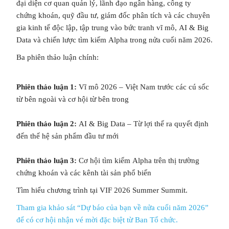
đại diện cơ quan quản lý, lãnh đạo ngân hàng, công ty
chứng khoán, quỹ đầu tư, giám đốc phân tích và các chuyên
gia kinh tế độc lập, tập trung vào bức tranh vĩ mô, AI & Big
Data và chiến lược tìm kiếm Alpha trong nửa cuối năm 2026.
Ba phiên thảo luận chính:
Phiên thảo luận 1:
Vĩ mô 2026 – Việt Nam trước các cú sốc
từ bên ngoài và cơ hội từ bên trong
Phiên thảo luận 2:
AI & Big Data – Từ lợi thế ra quyết định
đến thế hệ sản phẩm đầu tư mới
Phiên thảo luận 3:
Cơ hội tìm kiếm Alpha trên thị trường
chứng khoán và các kênh tài sản phổ biến
Tìm hiểu chương trình tại VIF 2026 Summer Summit.
TƯ VẤN MIỄN PHÍ
Với hơn 1000 căn nhà và 50 sales thân thiện, nhiệt tình,
Tham gia khảo sát “Dự báo của bạn về nửa cuối năm 2026”
chúng tôi sẽ giúp bạn tìm được BĐS ưng ý!
để có cơ hội nhận vé mời đặc biệt từ Ban Tổ chức.