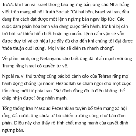
Trước khi Iran và Israel thông báo ngừng bắn, ông chủ Nhà Trắng
viết trên mạng xã hội Truth Social: “
Cả hai bên, Israel và Iran, đều
đang tìm cách đạt được một lệnh ngừng bắn ngay lập tức! Các
cuộc đàm phán
hòa bình vẫn
đang được tiến hành, trừ khi
bị cản
trở bởi
sự thiếu hiểu biết hoặc ngu xuẩn. Lệnh cấm vận sẽ vẫn
được duy trì và có hiệu lực đầy đủ cho đến khi
chúng tôi
đạt được
‘t
hỏa thuận cuối cùng
’
. Mọi
việc sẽ
diễn ra nhanh chóng
”.
Về phần mình, ông Netanyahu cho biết ông đã nhấn mạnh với ông
Trump rằng Israel có quyền tự vệ.
Ngoài ra, vị thủ tướng cũng bác bỏ cảnh cáo của Tehran rằng mọi
hành động chống lại
nhóm
Hezbollah sẽ
châm ngòi cho
một cuộc
tấn công mới từ phía Iran
. “Sự đánh đồng đó là điều không thể
chấp nhận được”, ông nhấn mạnh.
Tổng thống Iran Masoud Pezeshkian tuyên bố
trên mạng xã hội
rằng
đất nước ông chưa từ bỏ chiến trường cũng như bàn đàm
phán.
Điều này cho thấy rõ
tính chất mong manh của
quyết định
ngừng bắn.