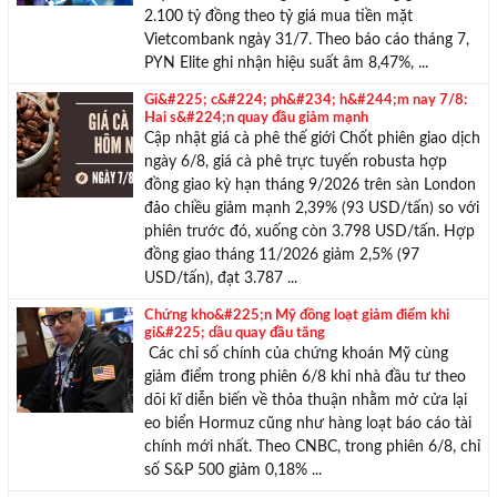
2.100 tỷ đồng theo tỷ giá mua tiền mặt
Vietcombank ngày 31/7. Theo báo cáo tháng 7,
PYN Elite ghi nhận hiệu suất âm 8,47%, ...
Gi&#225; c&#224; ph&#234; h&#244;m nay 7/8:
Hai s&#224;n quay đầu giảm mạnh
Cập nhật giá cà phê thế giới Chốt phiên giao dịch
ngày 6/8, giá cà phê trực tuyến robusta hợp
đồng giao kỳ hạn tháng 9/2026 trên sàn London
đảo chiều giảm mạnh 2,39% (93 USD/tấn) so với
phiên trước đó, xuống còn 3.798 USD/tấn. Hợp
đồng giao tháng 11/2026 giảm 2,5% (97
USD/tấn), đạt 3.787 ...
Chứng kho&#225;n Mỹ đồng loạt giảm điểm khi
gi&#225; dầu quay đầu tăng
Các chỉ số chính của chứng khoán Mỹ cùng
giảm điểm trong phiên 6/8 khi nhà đầu tư theo
dõi kĩ diễn biến về thỏa thuận nhằm mở cửa lại
eo biển Hormuz cũng như hàng loạt báo cáo tài
chính mới nhất. Theo CNBC, trong phiên 6/8, chỉ
số S&P 500 giảm 0,18% ...