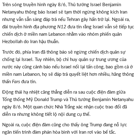
Trên sóng truyền hình ngày 8/6, Thủ tướng Israel Benjamin
Netanyahu thông báo Israel sẽ tạm thời ngừng không kích Iran
nhưng vẫn sẵn sàng đáp trả nếu Tehran gây hấn trở lại. Ngoài ra,
đài truyền hình địa phương
N12
đưa tin rằng Israel vẫn sẽ tiếp tục
chiến dịch ở miền nam Lebanon nhằm vào nhóm phiến quân
Hezbollah do Iran hậu thuẫn.
Trước đó, phía Iran đã thông báo sẽ ngừng chiến dịch quân sự
chống lại Israel. Tuy nhiên, bộ chỉ huy quân sự trung ương của
nước này cũng cảnh báo nếu Israel nối lại tấn công, bao gồm cả ở
miền nam Lebanon, họ sẽ đáp trả quyết liệt hơn nhiều, hãng thông
thấn
Fars
đưa tin.
Động thái hạ nhiệt căng thẳng diễn ra sau cuộc điện đàm giữa
Tổng thống Mỹ Donald Trump và Thủ tướng Benjamin Netanyahu
ngày 8/6. Một quan chức Nhà Trắng xác nhận cuộc trao đổi đã
diễn ra nhưng không tiết lộ nội dung cụ thể.
Ngoài ra, cuộc điện đàm cũng cho thấy ông Trump đang nỗ lực
ngăn tiến trình đàm phán hòa bình với Iran rơi vào bế tắc.