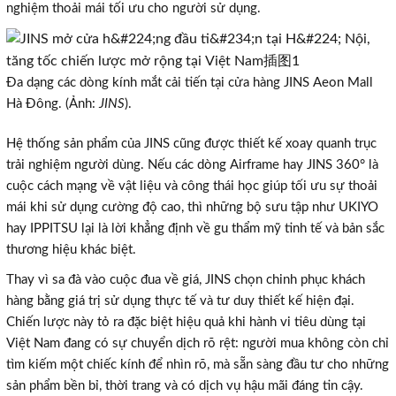
nghiệm thoải mái tối ưu cho người sử dụng.
Đa dạng các dòng kính mắt cải tiến tại cửa hàng JINS Aeon Mall
Hà Đông. (Ảnh:
JINS
).
Hệ thống sản phẩm của JINS cũng được thiết kế xoay quanh trục
trải nghiệm người dùng. Nếu các dòng Airframe hay JINS 360° là
cuộc cách mạng về vật liệu và công thái học giúp tối ưu sự thoải
mái khi sử dụng cường độ cao, thì những bộ sưu tập như UKIYO
hay IPPITSU lại là lời khẳng định về gu thẩm mỹ tinh tế và bản sắc
thương hiệu khác biệt.
Thay vì sa đà vào cuộc đua về giá, JINS chọn chinh phục khách
hàng bằng giá trị sử dụng thực tế và tư duy thiết kế hiện đại.
Chiến lược này tỏ ra đặc biệt hiệu quả khi hành vi tiêu dùng tại
Việt Nam đang có sự chuyển dịch rõ rệt: người mua không còn chỉ
tìm kiếm một chiếc kính để nhìn rõ, mà sẵn sàng đầu tư cho những
sản phẩm bền bỉ, thời trang và có dịch vụ hậu mãi đáng tin cậy.