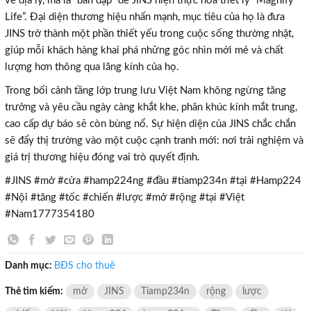
về địa lý, mà là “bàn đạp” để JINS hiện thực hóa triết lý “Magnify
Life”. Đại diện thương hiệu nhấn mạnh, mục tiêu của họ là đưa
JINS trở thành một phần thiết yếu trong cuộc sống thường nhật,
giúp mỗi khách hàng khai phá những góc nhìn mới mẻ và chất
lượng hơn thông qua lăng kính của họ.
×
Trong bối cảnh tầng lớp trung lưu Việt Nam không ngừng tăng
trưởng và yêu cầu ngày càng khắt khe, phân khúc kính mắt trung,
cao cấp dự báo sẽ còn bùng nổ. Sự hiện diện của JINS chắc chắn
sẽ đẩy thị trường vào một cuộc cạnh tranh mới: nơi trải nghiệm và
giá trị thương hiệu đóng vai trò quyết định.
#JINS #mở #cửa #hamp224ng #đầu #tiamp234n #tại #Hamp224
#Nội #tăng #tốc #chiến #lược #mở #rộng #tại #Việt
#Nam1777354180
Danh mục:
BĐS cho thuê
Thẻ tìm kiếm:
mở
JINS
Tiamp234n
rộng
lược