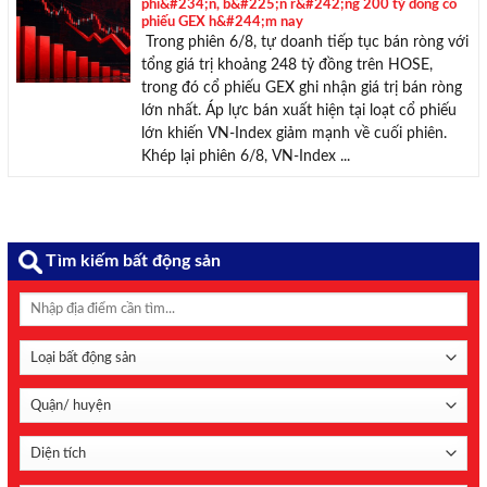
phi&#234;n, b&#225;n r&#242;ng 200 tỷ đồng cổ
phiếu GEX h&#244;m nay
Trong phiên 6/8, tự doanh tiếp tục bán ròng với
tổng giá trị khoảng 248 tỷ đồng trên HOSE,
trong đó cổ phiếu GEX ghi nhận giá trị bán ròng
lớn nhất. Áp lực bán xuất hiện tại loạt cổ phiếu
lớn khiến VN-Index giảm mạnh về cuối phiên.
Khép lại phiên 6/8, VN-Index ...
Tìm kiếm bất động sản