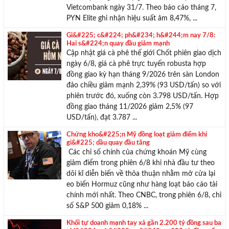
Vietcombank ngày 31/7. Theo báo cáo tháng 7,
PYN Elite ghi nhận hiệu suất âm 8,47%, ...
Gi&#225; c&#224; ph&#234; h&#244;m nay 7/8:
Hai s&#224;n quay đầu giảm mạnh
Cập nhật giá cà phê thế giới Chốt phiên giao dịch
ngày 6/8, giá cà phê trực tuyến robusta hợp
đồng giao kỳ hạn tháng 9/2026 trên sàn London
đảo chiều giảm mạnh 2,39% (93 USD/tấn) so với
phiên trước đó, xuống còn 3.798 USD/tấn. Hợp
đồng giao tháng 11/2026 giảm 2,5% (97
USD/tấn), đạt 3.787 ...
Chứng kho&#225;n Mỹ đồng loạt giảm điểm khi
gi&#225; dầu quay đầu tăng
Các chỉ số chính của chứng khoán Mỹ cùng
giảm điểm trong phiên 6/8 khi nhà đầu tư theo
dõi kĩ diễn biến về thỏa thuận nhằm mở cửa lại
eo biển Hormuz cũng như hàng loạt báo cáo tài
chính mới nhất. Theo CNBC, trong phiên 6/8, chỉ
số S&P 500 giảm 0,18% ...
Khối tự doanh mạnh tay xả gần 2.200 tỷ đồng sau ba