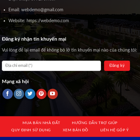
Email: webdemo@gmail.com
Website: https://webdemo.com
Đăng ký nhận tin khuyến mại
Vui lòng để lại email để không bỏ lỡ tin khuyến mại nào của chúng tôi:
Mạng xã hội
MUA BÁN NHÀ ĐẤT
HƯỚNG DẪN TRỢ GIÚP
QUY ĐỊNH SỬ DỤNG
XEM BẢN ĐỒ
LIÊN HỆ GÓP Ý