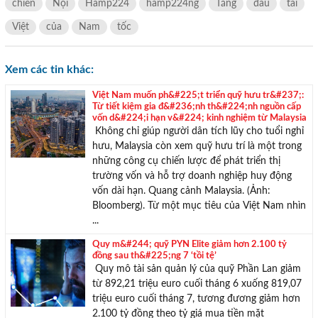
chiến
Nội
Hamp224
hamp224ng
Tăng
đầu
tài
Việt
của
Nam
tốc
TƯ VẤN MIỄN PHÍ
Xem các tin khác:
Với hơn 1000 căn nhà và 50 sales thân thiện, nhiệt tình,
chúng tôi sẽ giúp bạn tìm được BĐS ưng ý!
Việt Nam muốn ph&#225;t triển quỹ hưu tr&#237;:
Từ tiết kiệm gia đ&#236;nh th&#224;nh nguồn cấp
vốn d&#224;i hạn v&#224; kinh nghiệm từ Malaysia
Không chỉ giúp người dân tích lũy cho tuổi nghỉ
hưu, Malaysia còn xem quỹ hưu trí là một trong
những công cụ chiến lược để phát triển thị
trường vốn và hỗ trợ doanh nghiệp huy động
vốn dài hạn. Quang cảnh Malaysia. (Ảnh:
Bloomberg). Từ một mục tiêu của Việt Nam nhìn
...
Quy m&#244; quỹ PYN Elite giảm hơn 2.100 tỷ
đồng sau th&#225;ng 7 ‘tồi tệ’
Quy mô tài sản quản lý của quỹ Phần Lan giảm
từ 892,21 triệu euro cuối tháng 6 xuống 819,07
triệu euro cuối tháng 7, tương đương giảm hơn
2.100 tỷ đồng theo tỷ giá mua tiền mặt