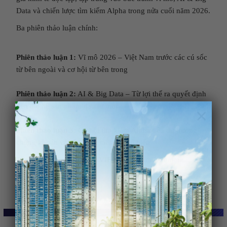
Data và chiến lược tìm kiếm Alpha trong nửa cuối năm 2026.
Ba phiên thảo luận chính:
Phiên thảo luận 1:
Vĩ mô 2026 – Việt Nam trước các cú sốc
từ bên ngoài và cơ hội từ bên trong
Phiên thảo luận 2:
AI & Big Data – Từ lợi thế ra quyết định
đến thế hệ sản phẩm đầu tư mới
×
Phiên thảo luận 3:
Cơ hội tìm kiếm Alpha trên thị trường
chứng khoán và các kênh tài sản phổ biến
Tìm hiểu chương trình tại VIF 2026 Summer Summit.
Tham gia khảo sát “Dự báo của bạn về nửa cuối năm 2026”
để có cơ hội nhận vé mời đặc biệt từ Ban Tổ chức.