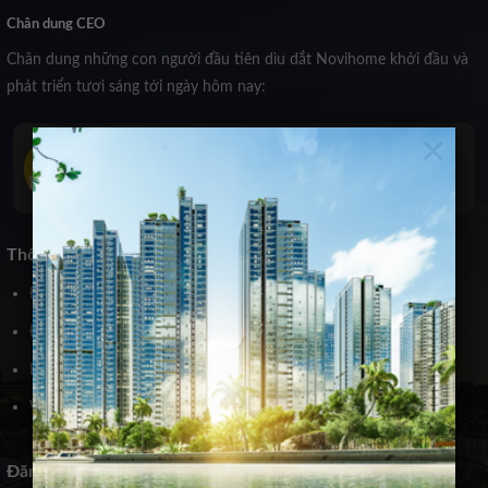
Chân dung CEO
Chân dung những con người đầu tiên dìu dắt Novihome khởi đầu và
phát triển tươi sáng tới ngày hôm nay:
×
Trịnh Kiều Anh
Co-Founder Novihome
Thông tin liên hệ
Địa chỉ: Trần Khát Chân, Hai Bà Trưng, Hà Nội
Điện thoại: 0972939xxx
Email: webdemo@gmail.com
Website: https://webdemo.com
Đăng ký nhận tin khuyến mại