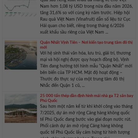
Quả sầu riêng xuất khẩu đã mang về cho Việt
Nam hơn 1,08 tỷ USD trong nửa đầu năm 2026,
tăng 31,6% so với cùng kỳ năm trước. Hiệp hội
Rau quả Việt Nam (Vinafruit) dẫn số liệu từ Cục
Hải quan cho biết, riêng trong tháng 6/2026
xuất khẩu sầu riêng của Việt Nam ...
Quận Nhất Vịnh Tiên – Nơi kiến tạo trung tâm đô thị
mới
Với hệ sinh thái văn hóa, lưu trú, giải trí, thương
mại và hội nghị được quy hoạch đồng bộ, Vịnh
Tiên đang hướng tới hình mẫu “Quận Nhất” mới
bên biển của TP HCM. Mật độ hoạt động –
Thước đo thực sự của một trung tâm đô thị
Nhắc đến Quận 1 cũ, ...
25 000 tấn thép dần định hình mái nhà ga T2 sân bay
Phú Quốc
Sau hơn một năm kể từ khi khởi công vào tháng
7/2025, dự án mở rộng Cảng hàng không quốc
tế Phú Quốc đang bước vào giai đoạn nước rút.
Phối cảnh dự án mở rộng Cảng hàng không
quốc tế Phú Quốc lấy cảm hứng từ hình tượng