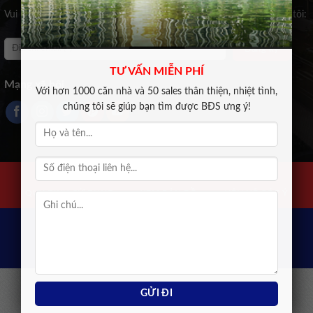
Vui lòng để lại email để không bỏ lỡ tin khuyến mại nào của chúng tôi:
TƯ VẤN MIỄN PHÍ
Mạng xã hội
Với hơn 1000 căn nhà và 50 sales thân thiện, nhiệt tình,
chúng tôi sẽ giúp bạn tìm được BĐS ưng ý!
MUA BÁN NHÀ ĐẤT
HƯỚNG DẪN TRỢ GIÚP
QUY ĐỊNH SỬ DỤNG
XEM BẢN ĐỒ
LIÊN HỆ GÓP Ý
Địện thoại hỗ trợ: 01234.567.xxx
Copyright © 2023 Web Demo. All rights reserved.
® Ghi rõ nguồn khi phát hành lại thông tin từ website này.
"korean kbj​
"korean bj
"koreanbj​