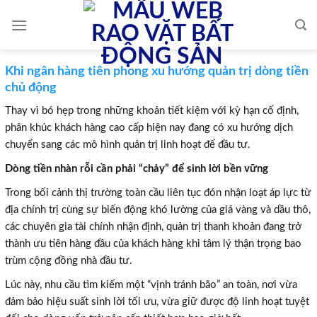
Skip
to
content
Khi ngân hàng tiên phong xu hướng quản trị dòng tiền
chủ động
Thay vì bó hẹp trong những khoản tiết kiệm với kỳ hạn cố định,
phân khúc khách hàng cao cấp hiện nay đang có xu hướng dịch
chuyển sang các mô hình quản trị linh hoạt để đầu tư.
Dòng tiền nhàn rỗi cần phải “chảy” để sinh lời bền vững
Trong bối cảnh thị trường toàn cầu liên tục đón nhận loạt áp lực từ
địa chính trị cùng sự biến động khó lường của giá vàng và dầu thô,
các chuyên gia tài chính nhận định, quản trị thanh khoản đang trở
thành ưu tiên hàng đầu của khách hàng khi tâm lý thận trọng bao
trùm cộng đồng nhà đầu tư.
Lúc này, nhu cầu tìm kiếm một “vịnh tránh bão” an toàn, nơi vừa
đảm bảo hiệu suất sinh lời tối ưu, vừa giữ được độ linh hoạt tuyệt