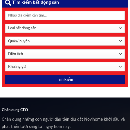
Tìm kiếm bất động sản
Chân dung CEO
Chân dung những con người đầu tiên dìu dắt Novihome khởi đầu và
phát triển tươi sáng tới ngày hôm nay: