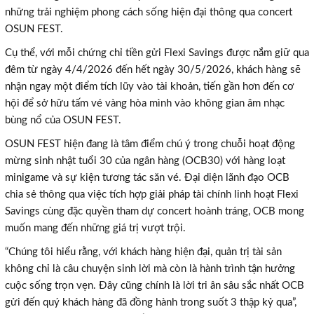
những trải nghiệm phong cách sống hiện đại thông qua concert
OSUN FEST.
Cụ thể, với mỗi chứng chỉ tiền gửi Flexi Savings được nắm giữ qua
đêm từ ngày 4/4/2026 đến hết ngày 30/5/2026, khách hàng sẽ
nhận ngay một điểm tích lũy vào tài khoản, tiến gần hơn đến cơ
hội để sở hữu tấm vé vàng hòa mình vào không gian âm nhạc
bùng nổ của OSUN FEST.
OSUN FEST hiện đang là tâm điểm chú ý trong chuỗi hoạt động
mừng sinh nhật tuổi 30 của ngân hàng (OCB30) với hàng loạt
minigame và sự kiện tương tác săn vé. Đại diện lãnh đạo OCB
chia sẻ thông qua việc tích hợp giải pháp tài chính linh hoạt Flexi
Savings cùng đặc quyền tham dự concert hoành tráng, OCB mong
muốn mang đến những giá trị vượt trội.
“Chúng tôi hiểu rằng, với khách hàng hiện đại, quản trị tài sản
không chỉ là câu chuyện sinh lời mà còn là hành trình tận hưởng
cuộc sống trọn vẹn. Đây cũng chính là lời tri ân sâu sắc nhất OCB
TƯ VẤN MIỄN PHÍ
gửi đến quý khách hàng đã đồng hành trong suốt 3 thập kỷ qua”,
Với hơn 1000 căn nhà và 50 sales thân thiện, nhiệt tình,