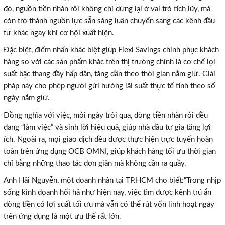
đó, nguồn tiền nhàn rỗi không chỉ dừng lại ở vai trò tích lũy, mà
còn trở thành nguồn lực sẵn sàng luân chuyển sang các kênh đầu
tư khác ngay khi cơ hội xuất hiện.
Đặc biệt, điểm nhấn khác biệt giúp Flexi Savings chinh phục khách
hàng so với các sản phẩm khác trên thị trường chính là cơ chế lợi
suất bậc thang đầy hấp dẫn, tăng dần theo thời gian nắm giữ. Giải
pháp này cho phép người gửi hưởng lãi suất thực tế tính theo số
ngày nắm giữ.
Đồng nghĩa với việc, mỗi ngày trôi qua, dòng tiền nhàn rỗi đều
đang “làm việc” và sinh lời hiệu quả, giúp nhà đầu tư gia tăng lợi
ích. Ngoài ra, mọi giao dịch đều được thực hiện trực tuyến hoàn
toàn trên ứng dụng OCB OMNI, giúp khách hàng tối ưu thời gian
chỉ bằng những thao tác đơn giản mà không cần ra quầy.
Anh Hải Nguyễn, một doanh nhân tại TP.HCM cho biết
:
“Trong nhịp
sống kinh doanh hối hả như hiện nay, việc tìm được kênh trú ẩn
dòng tiền có lợi suất tối ưu mà vẫn có thể rút vốn linh hoạt ngay
trên ứng dụng là một ưu thế rất lớn.