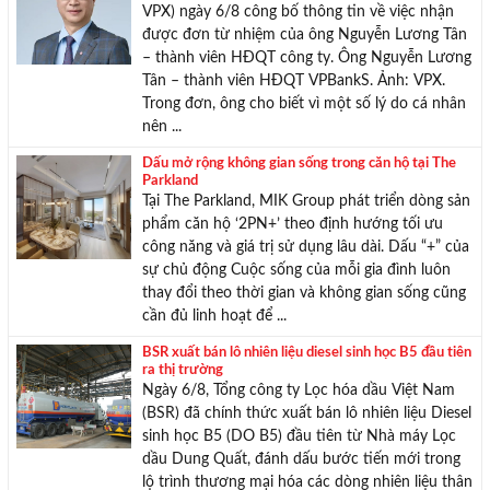
VPX) ngày 6/8 công bố thông tin về việc nhận
được đơn từ nhiệm của ông Nguyễn Lương Tân
– thành viên HĐQT công ty. Ông Nguyễn Lương
Tân – thành viên HĐQT VPBankS. Ảnh: VPX.
Trong đơn, ông cho biết vì một số lý do cá nhân
nên ...
Dấu mở rộng không gian sống trong căn hộ tại The
Parkland
Tại The Parkland, MIK Group phát triển dòng sản
phẩm căn hộ ‘2PN+’ theo định hướng tối ưu
công năng và giá trị sử dụng lâu dài. Dấu “+” của
sự chủ động Cuộc sống của mỗi gia đình luôn
thay đổi theo thời gian và không gian sống cũng
cần đủ linh hoạt để ...
BSR xuất bán lô nhiên liệu diesel sinh học B5 đầu tiên
ra thị trường
Ngày 6/8, Tổng công ty Lọc hóa dầu Việt Nam
(BSR) đã chính thức xuất bán lô nhiên liệu Diesel
sinh học B5 (DO B5) đầu tiên từ Nhà máy Lọc
dầu Dung Quất, đánh dấu bước tiến mới trong
lộ trình thương mại hóa các dòng nhiên liệu thân