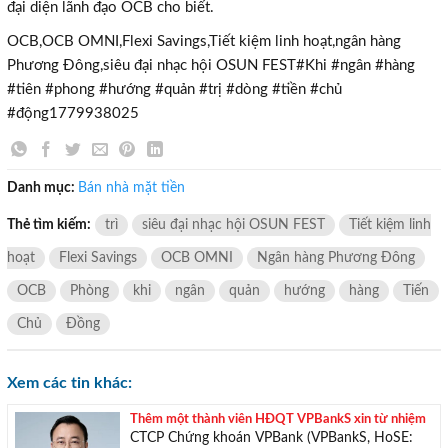
đại diện lãnh đạo OCB cho biết.
chúng tôi sẽ giúp bạn tìm được BĐS ưng ý!
OCB,OCB OMNI,Flexi Savings,Tiết kiệm linh hoạt,ngân hàng
Phương Đông,siêu đại nhạc hội OSUN FEST#Khi #ngân #hàng
#tiên #phong #hướng #quản #trị #dòng #tiền #chủ
#động1779938025
Danh mục:
Bán nhà mặt tiền
Thẻ tìm kiếm:
trì
siêu đại nhạc hội OSUN FEST
Tiết kiệm linh
hoạt
Flexi Savings
OCB OMNI
Ngân hàng Phương Đông
OCB
Phòng
khi
ngân
quản
hướng
hàng
Tiến
Chủ
Đồng
Xem các tin khác:
Thêm một thành viên HĐQT VPBankS xin từ nhiệm
CTCP Chứng khoán VPBank (VPBankS, HoSE: