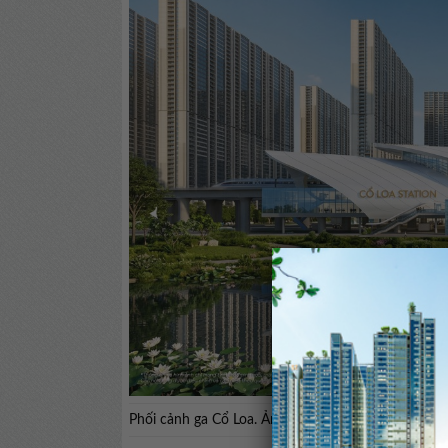
Phối cảnh ga Cổ Loa. Ảnh: Vingroup.