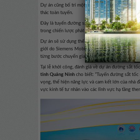
Dự án cũng bố trí một khu kỹ thuật phục vụ vận 
thác toàn tuyến.
Đây là tuyến đường sắt tốc độ cao liên vùng đầu
trong chiến lược phát triển hạ tầng giao thông qu
Dự án sẽ sử dụng thế hệ tàu cao tốc hiện đại nhất
giới do Siemens Mobility – công ty chuyên về lĩ
từng bước chuyển giao công nghệ cho VinSpeed t
Tại lễ khởi công, đánh giá về dự án đường sắt t
tỉnh Quảng Ninh
cho biết: “Tuyến đường sắt tốc
vọng, thể hiện năng lực và cam kết lớn của nhà đ
vực kinh tế tư nhân vào các lĩnh vực hạ tầng the