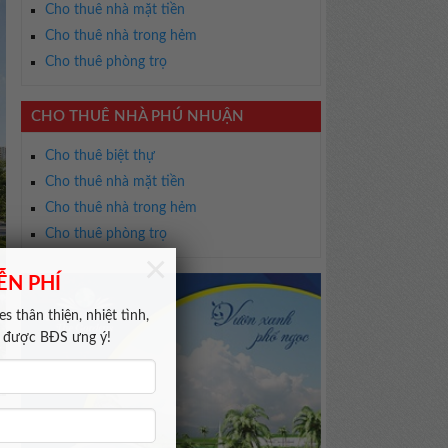
Cho thuê nhà mặt tiền
Cho thuê nhà trong hẻm
Cho thuê phòng trọ
CHO THUÊ NHÀ PHÚ NHUẬN
Cho thuê biệt thự
Cho thuê nhà mặt tiền
Cho thuê nhà trong hẻm
Cho thuê phòng trọ
×
ỄN PHÍ
s thân thiện, nhiệt tình,
m được BĐS ưng ý!