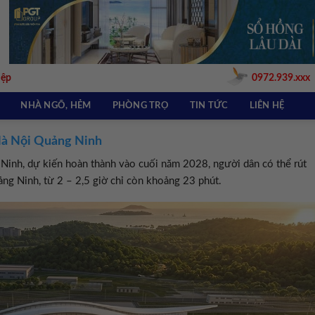
iệp
0972.939.xxx
NHÀ NGÕ, HẺM
PHÒNG TRỌ
TIN TỨC
LIÊN HỆ
Hà Nội Quảng Ninh
Ninh, dự kiến hoàn thành vào cuối năm 2028, người dân có thể rút
ảng Ninh, từ 2 – 2,5 giờ chỉ còn khoảng 23 phút.