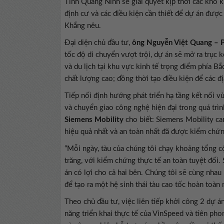
Tỉnh Quảng Ninh sẽ giải quyết kịp thời các khó k
định cư và các điều kiện cần thiết để dự án được 
Khắng nêu.
Đại diện chủ đầu tư,
ông Nguyễn Việt Quang – P
tốc độ di chuyển vượt trội, dự án sẽ mở ra trục k
và du lịch tại khu vực kinh tế trọng điểm phía B
chất lượng cao; đồng thời tạo điều kiện để các đ
Tiếp nối định hướng phát triển hạ tầng kết nối 
và chuyển giao công nghệ hiện đại trong quá trình
Siemens Mobility
cho biết: Siemens Mobility ca
hiệu quả nhất và an toàn nhất đã được kiểm chứng
“Mỗi ngày, tàu của chúng tôi chạy khoảng tổng cộ
trăng, với kiểm chứng thực tế an toàn tuyệt đối
án có lợi cho cả hai bên. Chúng tôi sẽ cùng nhau 
để tạo ra một hệ sinh thái tàu cao tốc hoàn toàn
Theo chủ đầu tư, việc liên tiếp khởi công 2 dự 
năng triển khai thực tế của VinSpeed và tiên ph