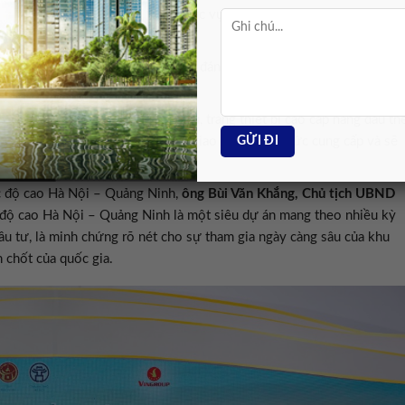
hành tàu đặt tại ga Hạ Long để phục vụ vận hành, bảo dưỡng và khai
 tiên được triển khai tại Việt Nam, đánh dấu bước ngoặt quan trọng
ốc gia.
 cùng hệ thống thông tin, tín hiệu, trang thiết bị cao cấp hàng đầu th
nh vực quản lý vận tải và hạ tầng giao thông của Đức cung cấp và sẽ
rong quá trình vận hành.
ốc độ cao Hà Nội – Quảng Ninh,
ông Bùi Văn Khắng, Chủ tịch UBND
 độ cao Hà Nội – Quảng Ninh là một siêu dự án mang theo nhiều kỳ
ầu tư, là minh chứng rõ nét cho sự tham gia ngày càng sâu của khu
n chốt của quốc gia.