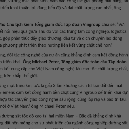
hăn, vướng mắc phát sinh; đảm bảo công tác giải phóng mặt bằng, tái
triển khai thuận lợi, đúng tiến độ và đạt chất lượng cao nhất, ông
hó Chủ tịch kiêm Tổng giám đốc Tập đoàn Vingroup
chia sẻ: “Với
ết nối hiệu quả giữa Thủ đô với các trung tâm công nghiệp, logistics
ắc, góp phần thúc đẩy giao thương, đầu tư và dịch chuyển lao động
ịa phương phát triển theo hướng liên kết vùng chặt chẽ hơn”.
vùng, đối tác công nghệ của dự án cũng khẳng định cam kết đồng hành
 triển khai.
Ông Michael Peter, Tổng giám đốc toàn cầu Tập đoàn
m kết cung cấp cho Việt Nam công nghệ tàu cao tốc chất lượng nhất,
 trên khắp thế giới.
ng một triệu km, tức là gấp 3 lần khoảng cách từ trái đất đến mặt
. Siemens cam kết đồng hành bền chặt cùng Vingroup để triển khai dự
hợp tác chuyển giao công nghệ sâu rộng, cùng lắp ráp và bảo trì tàu,
 mới ở Việt Nam,” ông Michael Peter nêu.
án đường sắt tốc độ cao tại hai miền Nam – Bắc đã khẳng định khả
ong đặt nền móng cho sự phát triển của ngành công nghiệp đường sắt