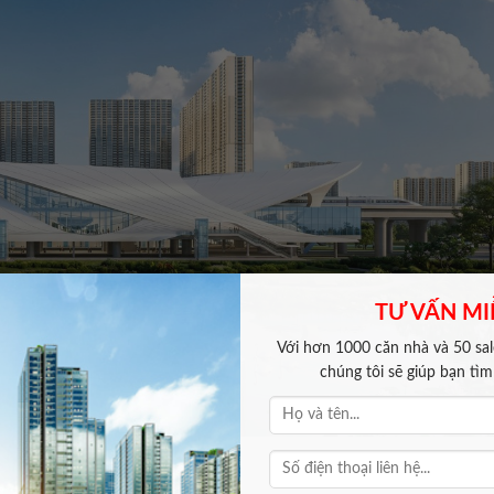
TƯ VẤN MI
Với hơn 1000 căn nhà và 50 sale
chúng tôi sẽ giúp bạn tì