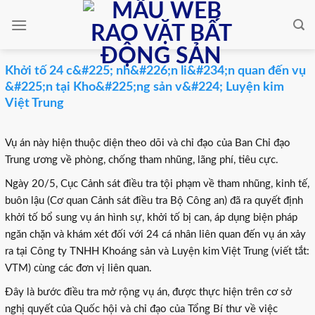
Skip
to
content
Khởi tố 24 c&#225; nh&#226;n li&#234;n quan đến vụ
&#225;n tại Kho&#225;ng sản v&#224; Luyện kim
Việt Trung
Vụ án này hiện thuộc diện theo dõi và chỉ đạo của Ban Chỉ đạo
Trung ương về phòng, chống tham nhũng, lãng phí, tiêu cực.
Ngày 20/5, Cục Cảnh sát điều tra tội phạm về tham nhũng, kinh tế,
buôn lậu (Cơ quan Cảnh sát điều tra Bộ Công an) đã ra quyết định
khởi tố bổ sung vụ án hình sự, khởi tố bị can, áp dụng biện pháp
ngăn chặn và khám xét đối với 24 cá nhân liên quan đến vụ án xảy
ra tại Công ty TNHH Khoáng sản và Luyện kim Việt Trung (viết tắt:
VTM) cùng các đơn vị liên quan.
Đây là bước điều tra mở rộng vụ án, được thực hiện trên cơ sở
nghị quyết của Quốc hội và chỉ đạo của Tổng Bí thư về việc