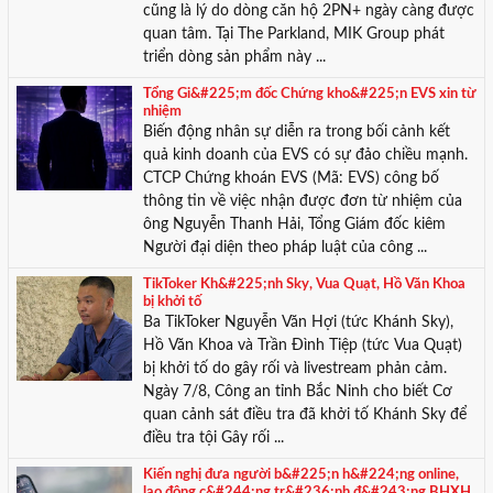
cũng là lý do dòng căn hộ 2PN+ ngày càng được
quan tâm. Tại The Parkland, MIK Group phát
triển dòng sản phẩm này ...
Tổng Gi&#225;m đốc Chứng kho&#225;n EVS xin từ
nhiệm
Biến động nhân sự diễn ra trong bối cảnh kết
quả kinh doanh của EVS có sự đảo chiều mạnh.
CTCP Chứng khoán EVS (Mã: EVS) công bố
thông tin về việc nhận được đơn từ nhiệm của
ông Nguyễn Thanh Hải, Tổng Giám đốc kiêm
Người đại diện theo pháp luật của công ...
TikToker Kh&#225;nh Sky, Vua Quạt, Hồ Văn Khoa
bị khởi tố
Ba TikToker Nguyễn Văn Hợi (tức Khánh Sky),
Hồ Văn Khoa và Trần Đình Tiệp (tức Vua Quạt)
bị khởi tố do gây rối và livestream phản cảm.
Ngày 7/8, Công an tỉnh Bắc Ninh cho biết Cơ
quan cảnh sát điều tra đã khởi tố Khánh Sky để
điều tra tội Gây rối ...
Kiến nghị đưa người b&#225;n h&#224;ng online,
lao động c&#244;ng tr&#236;nh đ&#243;ng BHXH