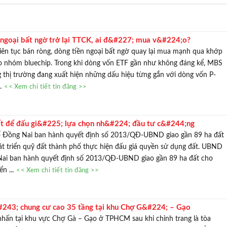
ngoại bất ngờ trở lại TTCK, ai đ&#227; mua v&#224;o?
iên tục bán ròng, dòng tiền ngoại bất ngờ quay lại mua mạnh qua khớp
ào nhóm bluechip. Trong khi dòng vốn ETF gần như không đáng kể, MBS
 thị trường đang xuất hiện những dấu hiệu từng gắn với dòng vốn P-
..
<< Xem chi tiết tin đăng >>
ất để đấu gi&#225; lựa chọn nh&#224; đầu tư c&#244;ng
#224;nh phố cảng h&#224;ng kh&#244;ng
Đồng Nai ban hành quyết định số 2013/QĐ-UBND giao gần 89 ha đất
t triển quỹ đất thành phố thực hiện đấu giá quyền sử dụng đất. UBND
ai ban hành quyết định số 2013/QĐ-UBND giao gần 89 ha đất cho
ển ...
<< Xem chi tiết tin đăng >>
243; chung cư cao 35 tầng tại khu Chợ G&#224; – Gạo
nhấn tại khu vực Chợ Gà – Gạo ở TPHCM sau khi chỉnh trang là tòa