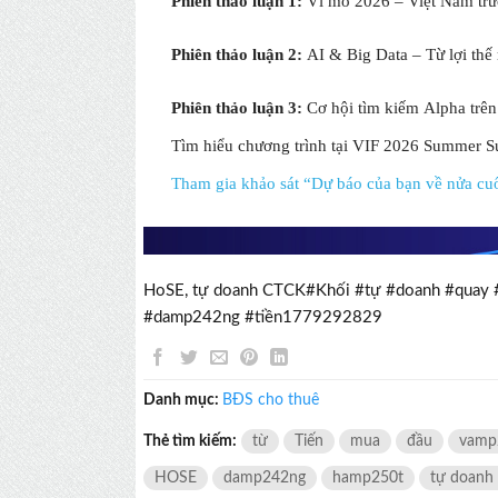
Phiên thảo luận 1:
Vĩ mô 2026 – Việt Nam trướ
Phiên thảo luận 2:
AI & Big Data – Từ lợi thế
Phiên thảo luận 3:
Cơ hội tìm kiếm Alpha trên 
Tìm hiểu chương trình tại VIF 2026 Su
Tham gia khảo sát “Dự báo của bạn về nửa cuố
HoSE, tự doanh CTCK#Khối #tự #doanh #qua
#damp242ng #tiền1779292829
Danh mục:
BĐS cho thuê
Thẻ tìm kiếm:
từ
Tiến
mua
đầu
vamp
HOSE
damp242ng
hamp250t
tự doanh