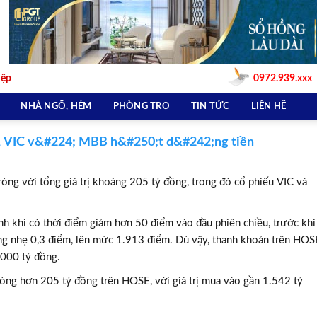
iệp
0972.939.xxx
NHÀ NGÕ, HẺM
PHÒNG TRỌ
TIN TỨC
LIÊN HỆ
, VIC v&#224; MBB h&#250;t d&#242;ng tiền
òng với tổng giá trị khoảng 205 tỷ đồng, trong đó cổ phiếu VIC và
h khi có thời điểm giảm hơn 50 điểm vào đầu phiên chiều, trước khi
ng nhẹ 0,3 điểm, lên mức 1.913 điểm. Dù vậy, thanh khoản trên HOS
9.000 tỷ đồng.
ròng hơn 205 tỷ đồng trên HOSE, với giá trị mua vào gần 1.542 tỷ