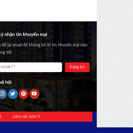
ý nhận tin khuyến mại
g để lại email để không bỏ lỡ tin khuyến mại nào
ng tôi:
ã hội
Ồ
LIÊN HỆ GÓP Ý