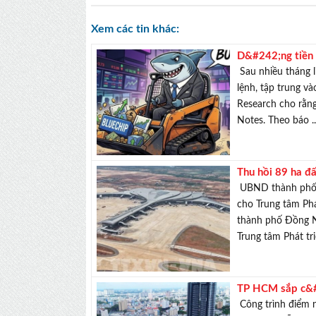
Xem các tin khác:
D&#242;ng tiền 
Sau nhiều tháng l
lệnh, tập trung v
Research cho rằng
Notes. Theo báo .
Thu hồi 89 ha đ
tr&#236;nh th&
UBND thành phố 
cho Trung tâm Phá
thành phố Đồng N
Trung tâm Phát tri
TP HCM sắp c&#
Công trình điểm 