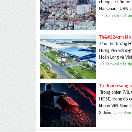
chung cư hỗn hợp
Hải Quân). UBND 
<< Xem chi tiết ti
Th&#224;nh lập
Phó thủ tướng Hồ
Hưng Yên với diện
Hoàn Long và Việt
<< Xem chi tiết ti
Tự doanh sang t
Trong phiên 7/8, 
HOSE, trong đó cổ
khoán Việt Nam kh
3 điểm, ...
<< Xem c