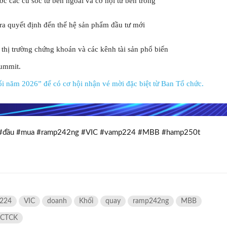
c các cú sốc từ bên ngoài và cơ hội từ bên trong
 ra quyết định đến thế hệ sản phẩm đầu tư mới
thị trường chứng khoán và các kênh tài sản phổ biến
mmer Summit.
i năm 2026” để có cơ hội nhận vé mời đặc biệt từ Ban Tổ chức.
y #đầu #mua #ramp242ng #VIC #vamp224 #MBB #hamp250t
224
VIC
doanh
Khối
quay
ramp242ng
MBB
 CTCK