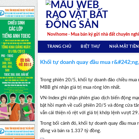
Skip
to
content
Novihome - Mua bán ký gửi nhà đất chuyên ngh
TRANG CHỦ
BIỆT THỰ
NHÀ MẶT TIỀN
Khối tự doanh quay đầu mua r&#242;ng
Trong phiên 20/5, khối tự doanh đảo chiều mua r
MBB ghi nhận giá trị mua ròng lớn nhất.
VN-Index ghi nhận phiên giao dịch biến động mạn
bật hồi mạnh về cuối phiên 20/5 và đóng cửa tă
vẫn cải thiện rõ rệt với giá trị khớp lệnh vượt 2
Trong bối cảnh đó, khối tự doanh quay đầu mua 
đồng và bán ra 1.337 tỷ đồng.