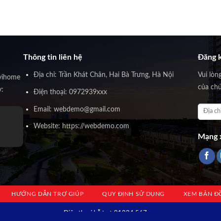
Thông tin liên hệ
Đăng k
Địa chỉ: Trần Khát Chân, Hai Bà Trưng, Hà Nội
Vui lòn
vihome
của chú
y:
Điện thoại: 0972939xxx
Email: webdemo@gmail.com
Ông Huỳnh Trấn Thành
Website: https://webdemo.com
Founder Novihome
Mạng x
HƯỚNG DẪN TRỢ GIÚP
QUY ĐỊNH SỬ DỤNG
XEM BẢN Đ
Địện thoại hỗ trợ: 01234.567.xxx