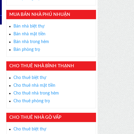
MUA BÁN NHÀ PHÚ NHUẬN
Bán nhà biệt thự
Bán nhà mặt tiền
Bán nhà trong hẻm
Bán phòng trọ
CHO THUÊ NHÀ BÌNH THẠNH
×
Cho thuê biệt thự
ỄN PHÍ
Cho thuê nhà mặt tiền
s thân thiện, nhiệt tình,
Cho thuê nhà trong hẻm
m được BĐS ưng ý!
Cho thuê phòng trọ
CHO THUÊ NHÀ GÒ VẤP
Cho thuê biệt thự