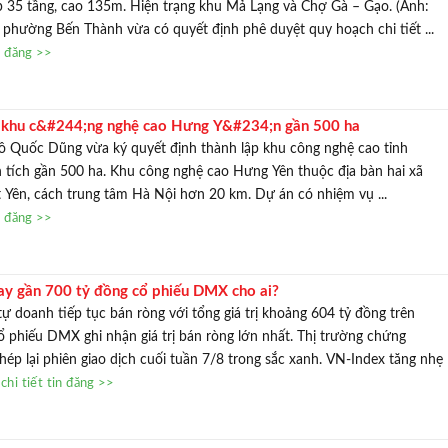
 35 tầng, cao 135m. Hiện trạng khu Mả Lạng và Chợ Gà – Gạo. (Ảnh:
phường Bến Thành vừa có quyết định phê duyệt quy hoạch chi tiết ...
n đăng >>
 khu c&#244;ng nghệ cao Hưng Y&#234;n gần 500 ha
 Quốc Dũng vừa ký quyết định thành lập khu công nghệ cao tỉnh
 tích gần 500 ha. Khu công nghệ cao Hưng Yên thuộc địa bàn hai xã
 Yên, cách trung tâm Hà Nội hơn 20 km. Dự án có nhiệm vụ ...
n đăng >>
ay gần 700 tỷ đồng cổ phiếu DMX cho ai?
tự doanh tiếp tục bán ròng với tổng giá trị khoảng 604 tỷ đồng trên
 phiếu DMX ghi nhận giá trị bán ròng lớn nhất. Thị trường chứng
ép lại phiên giao dịch cuối tuần 7/8 trong sắc xanh. VN-Index tăng nhẹ
hi tiết tin đăng >>