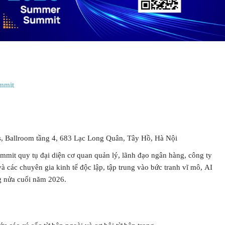
mmit
TƯ VẤN MI
s, Ballroom tầng 4, 683 Lạc Long Quân, Tây Hồ, Hà Nội
Với hơn 1000 căn nhà và 50 sale
it quy tụ đại diện cơ quan quản lý, lãnh đạo ngân hàng, công ty
chúng tôi sẽ giúp bạn tì
à các chuyên gia kinh tế độc lập, tập trung vào bức tranh vĩ mô, AI
g nửa cuối năm 2026.