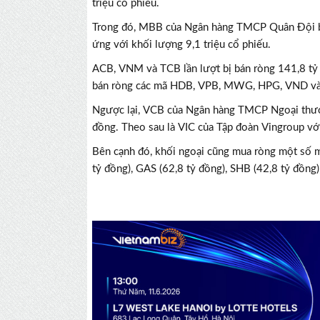
triệu cổ phiếu.
Trong đó, MBB của Ngân hàng TMCP Quân Đội bị 
ứng với khối lượng 9,1 triệu cổ phiếu.
ACB, VNM và TCB lần lượt bị bán ròng 141,8 tỷ 
bán ròng các mã HDB, VPB, MWG, HPG, VND và
Ngược lại, VCB của Ngân hàng TMCP Ngoại thươn
đồng. Theo sau là VIC của Tập đoàn Vingroup với
Bên cạnh đó, khối ngoại cũng mua ròng một số 
tỷ đồng), GAS (62,8 tỷ đồng), SHB (42,8 tỷ đồng