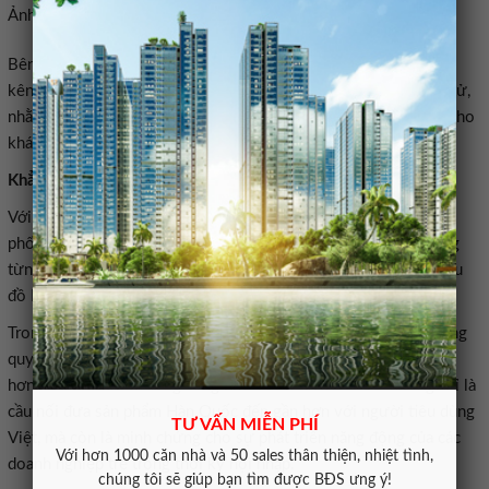
Ảnh: KR FOOD.
Bên cạnh đó, KR FOOD cũng đẩy mạnh phát triển hệ thống đa
kênh, kết hợp giữa bán hàng truyền thống và thương mại điện tử,
nhằm mang đến trải nghiệm mua sắm tiện lợi và hiệu quả nhất cho
phối rộng khắp và chiến lược phát triển rõ ràng, KR FOOD đang
từng bước khẳng định vị thế của mình trên thị trường nhập khẩu
quy mô, nâng cao chất lượng dịch vụ và mang đến nhiều giá trị
hơn nữa cho khách hàng cũng như đối tác. KR FOOD không chỉ là
cầu nối đưa sản phẩm Hàn Quốc đến gần hơn với người tiêu dùng
TƯ VẤN MIỄN PHÍ
Việt, mà còn là minh chứng cho sự phát triển năng động của các
Với hơn 1000 căn nhà và 50 sales thân thiện, nhiệt tình,
chúng tôi sẽ giúp bạn tìm được BĐS ưng ý!