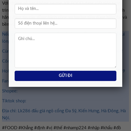
trình khẳng định thương hiệu – một nhà nhập khẩu đồ Hàn chính
hãng đáng tin cậy, đồng hành cùng xu hướng tiêu dùng hiện đại và
‏.‏
‏ ‏
#FOOD #Khẳng #định #vị #thế #nhamp224 #nhập #khẩu #đồ