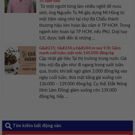
35 năm tuổi
Từ một người từng làm nhiều nghề để mưu
sinh, ông Nguyễn Tu Mi gây dựng Mi Hồng từ
một tiệm vàng nhỏ tại chợ Bà Chiểu thành
thương hiệu kim hoàn lâu năm ở TP HCM. Trong
ngành kim hoàn tại TP HCM, nếu PNJ, Doji hay
SJC được biết đến là những ...
Gi&#225; ti&#234;u h&#244;m nay 9/8: Giảm
mạnh cuối tuần, mất mốc 140.000 đồng/kg
Cập nhật giá tiêu Tại thị trường trong nước Giá
tiêu nội địa gần như đi ngang trong suốt tuần
qua, trước khi bất ngờ giảm 2.000 đồng/kg vào
ngày cuối tuần, đưa mặt bằng giá xuống còn
136.000 – 139.000 đồng/kg. Cụ thể, Đắk Nông
(tỉnh Lâm Đồng) giảm xuống còn 139.000
đồng/kg, tiếp ...
Tìm kiếm bất động sản