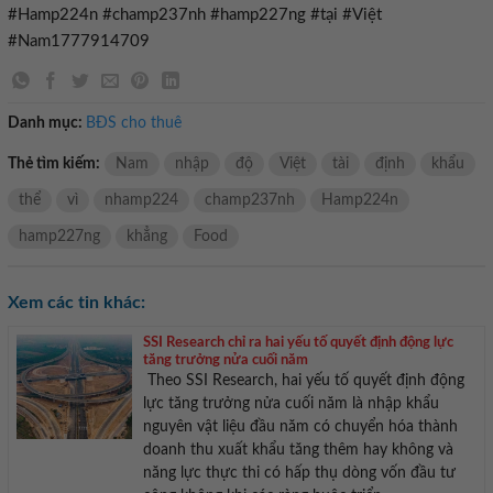
#Hamp224n #champ237nh #hamp227ng #tại #Việt
#Nam1777914709
Danh mục:
BĐS cho thuê
Thẻ tìm kiếm:
Nam
nhập
độ
Việt
tài
định
khẩu
thể
vì
nhamp224
champ237nh
Hamp224n
hamp227ng
khẳng
Food
Xem các tin khác:
SSI Research chỉ ra hai yếu tố quyết định động lực
tăng trưởng nửa cuối năm
Theo SSI Research, hai yếu tố quyết định động
lực tăng trưởng nửa cuối năm là nhập khẩu
nguyên vật liệu đầu năm có chuyển hóa thành
doanh thu xuất khẩu tăng thêm hay không và
năng lực thực thi có hấp thụ dòng vốn đầu tư