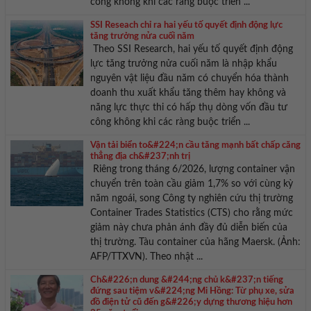
công không khi các ràng buộc triển ...
SSI Reseach chỉ ra hai yếu tố quyết định động lực
tăng trưởng nửa cuối năm
Theo SSI Research, hai yếu tố quyết định động
lực tăng trưởng nửa cuối năm là nhập khẩu
nguyên vật liệu đầu năm có chuyển hóa thành
doanh thu xuất khẩu tăng thêm hay không và
năng lực thực thi có hấp thụ dòng vốn đầu tư
công không khi các ràng buộc triển ...
Vận tải biển to&#224;n cầu tăng mạnh bất chấp căng
thẳng địa ch&#237;nh trị
Riêng trong tháng 6/2026, lượng container vận
chuyển trên toàn cầu giảm 1,7% so với cùng kỳ
năm ngoái, song Công ty nghiên cứu thị trường
Container Trades Statistics (CTS) cho rằng mức
giảm này chưa phản ánh đầy đủ diễn biến của
thị trường. Tàu container của hãng Maersk. (Ảnh:
AFP/TTXVN). Theo nhật ...
Ch&#226;n dung &#244;ng chủ k&#237;n tiếng
đứng sau tiệm v&#224;ng Mi Hồng: Từ phụ xe, sửa
đồ điện tử cũ đến g&#226;y dựng thương hiệu hơn