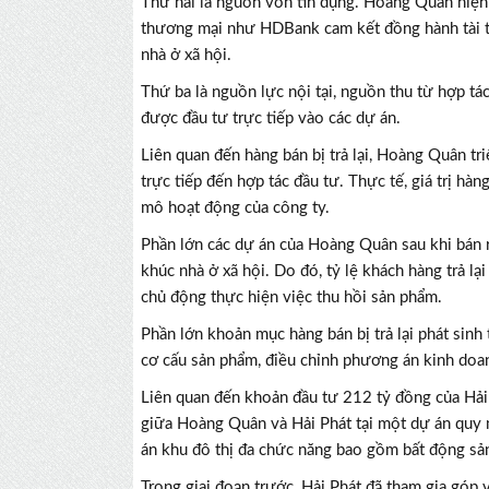
Thứ hai là nguồn vốn tín dụng. Hoàng Quân hiện 
thương mại như HDBank cam kết đồng hành tài t
nhà ở xã hội.
Thứ ba là nguồn lực nội tại, nguồn thu từ hợp t
được đầu tư trực tiếp vào các dự án.
Liên quan đến hàng bán bị trả lại, Hoàng Quân tr
trực tiếp đến hợp tác đầu tư. Thực tế, giá trị hàn
mô hoạt động của công ty.
Phần lớn các dự án của Hoàng Quân sau khi bán r
khúc nhà ở xã hội. Do đó, tỷ lệ khách hàng trả l
chủ động thực hiện việc thu hồi sản phẩm.
Phần lớn khoản mục hàng bán bị trả lại phát sinh 
cơ cấu sản phẩm, điều chỉnh phương án kinh doanh
Liên quan đến khoản đầu tư 212 tỷ đồng của Hải P
giữa Hoàng Quân và Hải Phát tại một dự án quy 
án khu đô thị đa chức năng bao gồm bất động sả
Trong giai đoạn trước, Hải Phát đã tham gia góp 