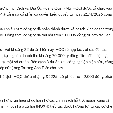
ơng mại Dịch vụ Địa Ốc Hoàng Quân (Mã: HQC) được tổ chức vào
4% tổng số cổ phần có quyền biểu quyết (tại ngày 21/4/2026 công
sau nhiều năm công ty đã hoàn thành được kế hoạch kinh doanh tron
. Đồng thời, công ty đã thu hồi trên 1.000 tỷ đồng từ hợp tác liên
. Với khoảng 22 dự án hiện nay, HQC sẽ hợp tác với các đối tác,
h, tạo nguồn doanh thu khoảng 20.000 tỷ đồng. Tính đến hiện tại,
ái tại một số dự án. Bên cạnh 3 dự án khu công nghiệp hiện hữu, công
iệp nữa”, ông Trương Anh Tuấn cho hay.
những tín hiệu phục hồi nhờ các chính sách hỗ trợ, nguồn cung cải
phân khúc nhà ở xã hội (NOXH) tiếp tục được hưởng lợi từ các cơ chế