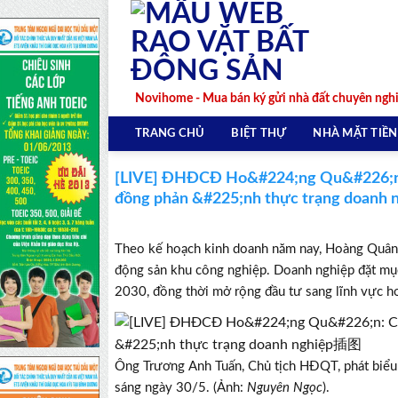
Skip
to
content
Novihome - Mua bán ký gửi nhà đất chuyên ngh
TRANG CHỦ
BIỆT THỰ
NHÀ MẶT TIỀN
[LIVE] ĐHĐCĐ Ho&#224;ng Qu&#226;n: 
đồng phản &#225;nh thực trạng doanh 
Theo kế hoạch kinh doanh năm nay, Hoàng Quân t
động sản khu công nghiệp. Doanh nghiệp đặt mục 
2030, đồng thời mở rộng đầu tư sang lĩnh vực ho
Ông Trương Anh Tuấn, Chủ tịch HĐQT, phát biể
sáng ngày 30/5. (Ảnh:
Nguyên Ngọc
).