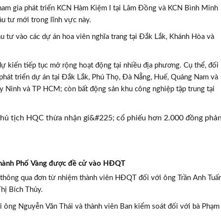
tham gia phát triển KCN Hàm Kiệm I tại Lâm Đồng và KCN Bình Minh
ầu tư mới trong lĩnh vực này.
u tư vào các dự án hoa viên nghĩa trang tại Đắk Lắk, Khánh Hòa và
 kiến tiếp tục mở rộng hoạt động tại nhiều địa phương. Cụ thể, đối
hát triển dự án tại Đắk Lắk, Phú Thọ, Đà Nẵng, Huế, Quảng Nam và
ây Ninh và TP HCM; còn bất động sản khu công nghiệp tập trung tại
hành Phố Vàng được đề cử vào HĐQT
h thông qua đơn từ nhiệm thành viên HĐQT đối với ông Trần Anh Tuấ
hị Bích Thủy.
i ông Nguyễn Văn Thái và thành viên Ban kiểm soát đối với bà Phạm