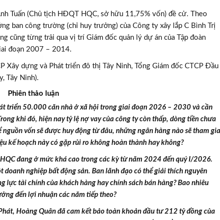
Anh Tuấn (Chủ tịch HĐQT HQC, sở hữu 11,75% vốn) đề cử. Theo
ng ban công trường (chỉ huy trưởng) của Công ty xây lắp C Bình Trị
g cũng từng trải qua vị trí Giám đốc quản lý dự án của Tập đoàn
iai đoạn 2007 – 2014.
P Xây dựng và Phát triển đô thị Tây Ninh, Tổng Giám đốc CTCP Đầu
, Tây Ninh).
Phiên thảo luận
hát triển 50.000 căn nhà ở xã hội trong giai đoạn 2026 – 2030 và cần
ong khi đó, hiện nay tỷ lệ nợ vay của công ty còn thấp, dòng tiền chưa
hể nguồn vốn sẽ được huy động từ đâu, những ngân hàng nào sẽ tham gi
TƯ VẤN MI
liệu kế hoạch này có gặp rủi ro không hoàn thành hay không?
Với hơn 1000 căn nhà và 50 sale
ủa HQC đang ở mức khá cao trong các kỳ từ năm 2024 đến quý I/2026.
chúng tôi sẽ giúp bạn tì
t doanh nghiệp bất động sản. Ban lãnh đạo có thể giải thích nguyên
ng lực tài chính của khách hàng hay chính sách bán hàng? Bao nhiêu
ưởng đến lợi nhuận các năm tiếp theo?
ải Phát, Hoàng Quân đã cam kết bảo toàn khoản đầu tư 212 tỷ đồng của