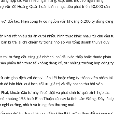
đang hợp tác với nhiều ngân hàng. Đặc biệt, một số ngân hàng
rợ vốn để Hoàng Quân hoàn thành mục tiêu phát triển 50.000 căn
ác với đối tác. Hiện công ty có nguồn vốn khoảng 6.200 tỷ đồng đang
iển khai rất nhiều dự án dưới nhiều hình thức khác nhau, từ chủ đầu t
g bán bị trả lại chỉ chiếm tỷ trọng nhỏ so với tổng doanh thu và quy
a thị trường đều tăng giá nhờ chi phí đầu vào thấp hoặc thuộc phân
ại sản phẩm trên thực tế không đáng kể, trừ những trường hợp công ty
từ các giao dịch với đơn vị liên kết hoặc công ty thành viên nhằm tái
 để bán hiệu quả hơn, tối ưu giá trị và đẩy nhanh thu hồi vốn.
hát, khoản đầu tư này là có thật và phát sinh từ quá trình hợp tác
mô khoảng 198 ha ở Bình Thuận cũ, nay là tỉnh Lâm Đồng. Đây là dự
n nghỉ dưỡng, nhà ở và trung tâm thương mại.
vốn vào dự án. Tuy nhiên, do điều kiện thị trường thay đổi và quy mô