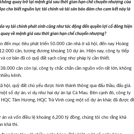
hông quay trở lại mệnh giá sau thời gian hạn chế chuyển nhượng của
đạo cho biết nguồn lực tài chính và tài sản bảo đảm cho cam kết này là
ĩa vụ tài chính phát sinh cũng như tác động đến quyền lợi cổ đông hiện
a quay về mệnh giá sau thời gian hạn chế chuyển nhượng?
n đến mục tiêu phát triển 50.000 căn nhà ở xã hội, đến nay Hoàng
 12.000 căn, tương đương khoảng 10 dự án. Hiện nay, công ty tiếp
 và cơ bản đã có quỹ đất sạch cũng như pháp lý cần thiết.
8.000 căn còn lại, công ty chắc chắn cần nguồn vốn rất lớn, không
nhiều kênh.
xã hội, quỹ đất chủ yếu được hình thành thông qua đấu thầu, đấu giá.
một số dự án, ví dụ như hai dự án tại Cà Mau. Bên cạnh đó, công ty
hư HQC Tâm Hương, HQC Trà Vinh cùng một số dự án khác đã được đ
ự án và vốn điều lệ khoảng 6,200 tỷ đồng, chúng tôi cho rằng khả
n khả thi.