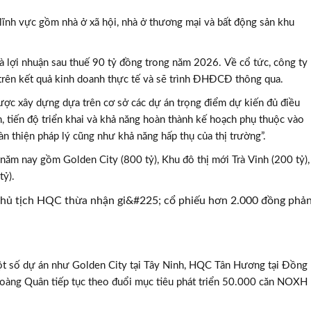
lĩnh vực gồm nhà ở xã hội, nhà ở thương mại và bất động sản khu
à lợi nhuận sau thuế 90 tỷ đồng trong năm 2026. Về cổ tức, công ty
 trên kết quả kinh doanh thực tế và sẽ trình ĐHĐCĐ thông qua.
ợc xây dựng dựa trên cơ sở các dự án trọng điểm dự kiến đủ điều
, tiến độ triển khai và khả năng hoàn thành kế hoạch phụ thuộc vào
àn thiện pháp lý cũng như khả năng hấp thụ của thị trường”.
ăm nay gồm Golden City (800 tỷ), Khu đô thị mới Trà Vinh (200 tỷ),
ỷ).
ột số dự án như Golden City tại Tây Ninh, HQC Tân Hương tại Đồng
 Hoàng Quân tiếp tục theo đuổi mục tiêu phát triển 50.000 căn NOXH