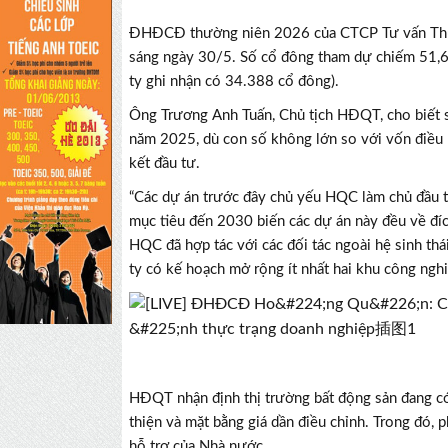
ĐHĐCĐ thường niên 2026 của CTCP Tư vấn Thư
sáng ngày 30/5. Số cổ đông tham dự chiếm 51,6
ty ghi nhận có 34.388 cổ đông).
Ông Trương Anh Tuấn, Chủ tịch HĐQT, cho biết 
năm 2025, dù con số không lớn so với vốn điều lệ
kết đầu tư.
“Các dự án trước đây chủ yếu HQC làm chủ đầu tư
mục tiêu đến 2030 biến các dự án này đều về đíc
HQC đã hợp tác với các đối tác ngoài hệ sinh th
ty có kế hoạch mở rộng ít nhất hai khu công ngh
HĐQT nhận định thị trường bất động sản đang có 
thiện và mặt bằng giá dần điều chỉnh. Trong đó, 
hỗ trợ của Nhà nước.