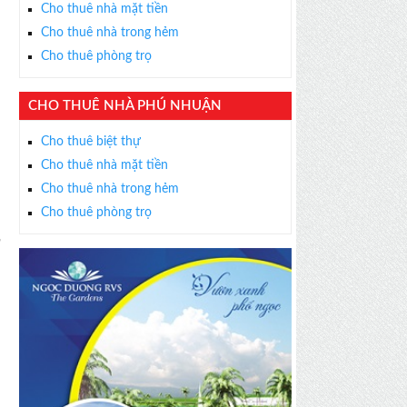
Cho thuê nhà mặt tiền
Cho thuê nhà trong hẻm
Cho thuê phòng trọ
CHO THUÊ NHÀ PHÚ NHUẬN
Cho thuê biệt thự
Cho thuê nhà mặt tiền
Cho thuê nhà trong hẻm
Cho thuê phòng trọ
×
a
ỄN PHÍ
s thân thiện, nhiệt tình,
m được BĐS ưng ý!