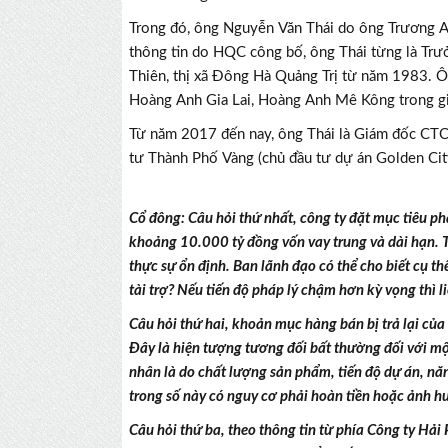
Trong đó, ông Nguyễn Văn Thái do ông Trương 
thông tin do HQC công bố, ông Thái từng là Trưở
Thiên, thị xã Đông Hà Quảng Trị từ năm 1983. Ôn
Hoàng Anh Gia Lai, Hoàng Anh Mê Kông trong g
Từ năm 2017 đến nay, ông Thái là Giám đốc CTC
tư Thành Phố Vàng (chủ đầu tư dự án Golden City
Cổ đông:
Câu hỏi thứ nhất, công ty đặt mục tiêu p
khoảng 10.000 tỷ đồng vốn vay trung và dài hạn. Tr
thực sự ổn định.
Ban lãnh đạo có thể cho biết cụ t
tài trợ? Nếu tiến độ pháp lý chậm hơn kỳ vọng thì 
Câu hỏi thứ hai, khoản mục hàng bán bị trả lại c
Đây là hiện tượng tương đối bất thường đối với mộ
nhân là do chất lượng sản phẩm, tiến độ dự án, nă
trong số này có nguy cơ phải hoàn tiền hoặc ảnh h
Câu hỏi thứ ba, theo thông tin từ phía Công ty H