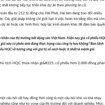
 nhất không tiếp tục triển khai dự án theo phương án cũ.
oản đầu tư 212 tỷ đồng cho Hải Phát. Hai bên đang trao đổi nhiều
. Các giải pháp không chỉ giới hạn ở việc hoàn trả bằng tiền mà còn
ển dự án hoặc các hình thức hợp tác kinh doanh khác để đảm bảo quyề
ó khăn của thị trường bất động sản Việt Nam. Hiện nay giá cổ phiếu HQ
ức giá này có phản ánh đúng thực trạng của công ty hay không? Ban lãnh
iếu HQC về tương ứng với giá trị sổ sách hoặc ít nhất là mệnh giá
một câu hỏi rất hay, đồng thời cũng là một câu hỏi khó và khá nhạy
nghiệp cũng như kỳ vọng của thị trường đối với doanh nghiệp. Mức