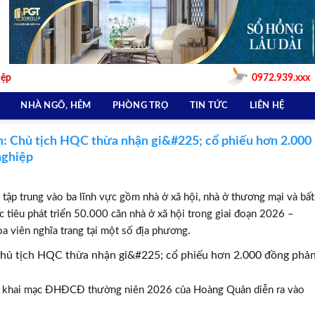
iệp
0972.939.xxx
NHÀ NGÕ, HẺM
PHÒNG TRỌ
TIN TỨC
LIÊN HỆ
Chủ tịch HQC thừa nhận gi&#225; cổ phiếu hơn 2.000
nghiệp
ập trung vào ba lĩnh vực gồm nhà ở xã hội, nhà ở thương mại và bất
tiêu phát triển 50.000 căn nhà ở xã hội trong giai đoạn 2026 –
a viên nghĩa trang tại một số địa phương.
u khai mạc ĐHĐCĐ thường niên 2026 của Hoàng Quân diễn ra vào