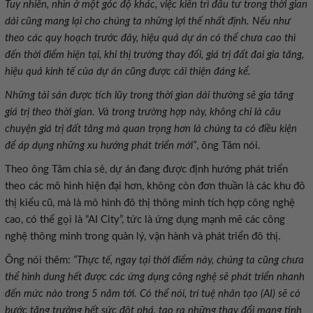
Tuy nhiên, nhìn ở một góc độ khác, việc kiên trì đầu tư trong thời gian
dài cũng mang lại cho chúng ta những lợi thế nhất định. Nếu như
theo các quy hoạch trước đây, hiệu quả dự án có thể chưa cao thì
đến thời điểm hiện tại, khi thị trường thay đổi, giá trị đất đai gia tăng,
hiệu quả kinh tế của dự án cũng được cải thiện đáng kể.
Những tài sản được tích lũy trong thời gian dài thường sẽ gia tăng
giá trị theo thời gian. Và trong trường hợp này, không chỉ là câu
chuyện giá trị đất tăng mà quan trọng hơn là chúng ta có điều kiện
để áp dụng những xu hướng phát triển mới”
, ông Tâm nói.
Theo ông Tâm chia sẻ, dự án đang được định hướng phát triển
theo các mô hình hiện đại hơn, không còn đơn thuần là các khu đô
thị kiểu cũ, mà là mô hình đô thị thông minh tích hợp công nghệ
cao, có thể gọi là “AI City”, tức là ứng dụng mạnh mẽ các công
nghệ thông minh trong quản lý, vận hành và phát triển đô thị.
Ông nói thêm:
“Thực tế, ngay tại thời điểm này, chúng ta cũng chưa
thể hình dung hết được các ứng dụng công nghệ sẽ phát triển nhanh
đến mức nào trong 5 năm tới. Có thể nói, trí tuệ nhân tạo (AI) sẽ có
bước tăng trưởng hết sức đột phá, tạo ra những thay đổi mang tính