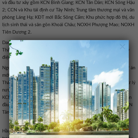
và đầu tư xây
gồm
KCN Bình Giang; KCN Tân Dân; KCN Sông Hậu
2; CCN
và
Khu
tái định cư
Tây Ninh; Trung
t
âm
t
hương
m
ại và
v
ăn
p
hòng Láng Hạ; KĐT mới Bắc Sông Cấm; Khu phức hợp đô thị, du
lịch sinh thái và sân gôn Khoái Châu; NOXH Phượng Mao; NOXH
Tiên Dương 2
.
×
Danh mục dự án cần hoàn thiện pháp lý
KĐT Phúc Ninh; CCN
Thành Long; KCN Tân Tập; KCN Trung Lập
giai đoạn 1
; Nhà máy
điện gió Vân Canh 1 và Vân Canh 2
.
Ngoài ra, doanh nghiệp dự tính nghiên cứu thành lập một số dự án
mới tại Hưng Yên, Hải Phòng, Bắc Ninh, Thái Nguyên, Đồng
Tháp…;
x
ây dựng mới các dự án nhà máy nước sạch, nhà máy xử lý
nước thải để đáp ứng nhu cầu của các doanh nghiệp trong các
KCN, CCN;
c
huẩn bị sẵn sàng hạ tầng để hợp tác phát triển dự án
đầu tư trung tâm dữ liệu trí tuệ nhân tạo (AI Data Center) tại KCN
Tân Phú Trung
.
Đang xây dựng phương án phát hành để huy động vốn
Hầu hết các dự án trọng điểm mà K
inh Bắc
đưa vào triển khai