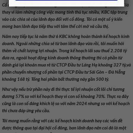
Cổ đông: Một điểm tôi đánh giá rất cao ở đại hội cổ đông của KBC là
thay vì làm những công việc mang tính thủ tục nhiều, KBC tập trung
vào các chia sẻ của lãnh đạo đối với cổ đông. Tôi có một số ý kiến
mong ban lãnh đạo tiếp thu với tâm thế cởi mở và cầu thị.
Năm nay tiếp tục là năm thứ 6 KBC không hoàn thành kế hoạch kinh
doanh. Ngoài những chia sẻ từ ban lãnh đạo vừa rồi, tôi muốn hỏi
thêm về chất lượng lợi nhuận. Trong kế hoạch lãi sau thuế 2.208 tỷ
đưa ra, ngoài hoạt động kinh doanh thông thường thì có phần từ
đánh giá lại khoản mua rẻ từ CTCP Đầu tư Láng Hạ khoảng 327 tỷ,và
phần chuyển nhượng cổ phần tại CTCP Đầu tư Sài Gòn – Đà Nẵng
khoảng 168 tỷ. Tổng hai phần bất thường này gần 500 tỷ.
Như vậy nếu trừ phần này đi thì thực tế lợi nhuận cốt lõi chỉ tương
đương 57% so với kế hoạch thay vì con số khoảng 70%. Thực ra đây
cũng là con số đáng khích lệ so với năm 2024 nhưng so với kế hoạch
thì chưa đáp ứng yêu cầu.
Tôi mong muốn rằng với các kế hoạch kinh doanh hay các vấn đề
được thông qua tại đại hội cổ đông, ban lãnh đạo nên coi đó là một