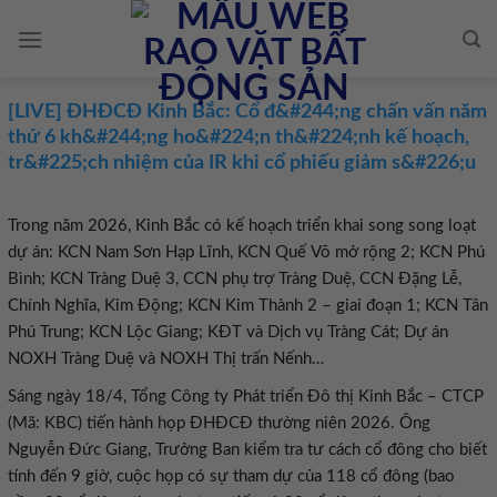
Skip
to
content
[LIVE] ĐHĐCĐ Kinh Bắc: Cổ đ&#244;ng chấn vấn năm
thứ 6 kh&#244;ng ho&#224;n th&#224;nh kế hoạch,
tr&#225;ch nhiệm của IR khi cổ phiếu giảm s&#226;u
Trong năm 2026, Kinh Bắc có kế hoạch triển khai song song loạt
dự án: KCN Nam Sơn Hạp Lĩnh, KCN Quế Võ mở rộng 2; KCN Phú
Bình; KCN Tràng Duệ 3, CCN phụ trợ Tràng Duệ, CCN Đặng Lễ,
Chính Nghĩa, Kim Động; KCN Kim Thành 2 – giai đoạn 1; KCN Tân
Phú Trung; KCN Lộc Giang; KĐT và Dịch vụ Tràng Cát; Dự án
NOXH Tràng Duệ và NOXH Thị trấn Nếnh…
Sáng ngày 1
8
/4, Tổng Công ty Phát triển Đô thị Kinh Bắc – CTCP
(
Mã
: KBC) tiến hành họp ĐHĐCĐ thường niên 2026.
Ông
Nguyễn Đức Giang, Trưởng Ban kiểm tra tư cách cổ đông cho biết
tính đến 9 giờ, c
uộc họp có sự tham dự của
118
cổ đông (bao