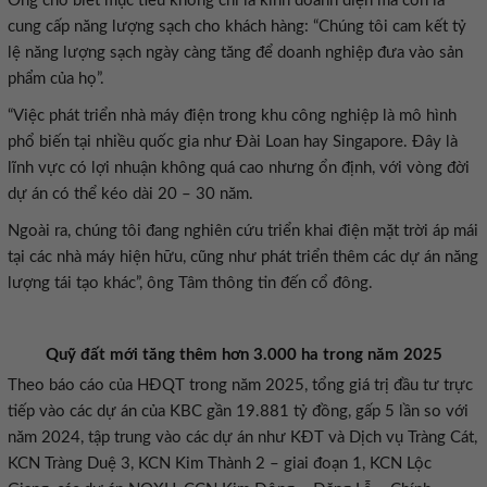
Ông cho biết mục tiêu không chỉ là kinh doanh điện mà còn là
cung cấp năng lượng sạch cho khách hàng: “Chúng tôi cam kết tỷ
lệ năng lượng sạch ngày càng tăng để doanh nghiệp đưa vào sản
phẩm của họ”.
“Việc phát triển nhà máy điện trong khu công nghiệp là mô hình
phổ biến tại nhiều quốc gia như Đài Loan hay Singapore. Đây là
lĩnh vực có lợi nhuận không quá cao nhưng ổn định, với vòng đời
dự án có thể kéo dài 20 – 30 năm.
Ngoài ra, chúng tôi đang nghiên cứu triển khai điện mặt trời áp mái
tại các nhà máy hiện hữu, cũng như phát triển thêm các dự án năng
lượng tái tạo khác”, ông Tâm thông tin đến cổ đông.
Quỹ đất mới tăng thêm hơn 3.000 ha trong năm 2025
Theo báo cáo của HĐQT trong năm 2025,
tổng giá trị đầu tư trực
tiếp vào các dự án của KBC
gần
19.88
1
tỷ đồng, gấp 5 lần so với
năm 2024, tập trung vào các dự án như KĐT và Dịch vụ Tràng Cát,
KCN Tràng Duệ 3, KCN Kim Thành 2
–
giai đoạn 1, KCN Lộc