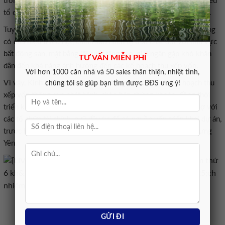
trong năm 2026 đều đã ký kết các hợp đồng tín dụng
và
có nhiều
t
ổ chức tài chính sẵn sàng tham gia tài trợ mới hoặc tái cấu trúc.
Tuy nhiên, kể từ đầu năm 2026
,
thanh khoản hệ thống ngân hàng
có dấu hiệu thiếu hụt, chính sách tiền tệ thắt chặt đối với lĩnh vực
bất động sản, mặt bằng lãi suất tăng cao, giải ngân gặp khó khăn
TƯ VẤN MIỄN PHÍ
dẫn đến khả năng ảnh hưởng đến các kế hoạch thu xếp vốn
.
Với hơn 1000 căn nhà và 50 sales thân thiện, nhiệt tình,
Vì vậy,
Kinh Bắc
đã và đang chủ động xây dựng các kế hoạch thu
chúng tôi sẽ giúp bạn tìm được BĐS ưng ý!
xếp vốn thông qua phát hành
,
chào bán chứng khoán, đồng thời
triển khai các phương án thu xếp vốn mới
hoặc
tái cấu trúc nợ với
các
t
ổ chức tài chính
, q
uỹ đầu tư
để có nguồn vốn triển khai dự án,
trước hết là tại hai dự án Tràng Cát và
Trump International Hưng
Yên.
Phiên thảo luận