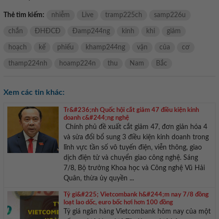
Thẻ tìm kiếm:
nhiễm
Live
tramp225ch
samp226u
chắn
ĐHĐCĐ
Đamp244ng
kinh
khi
giảm
hoạch
kế
phiếu
khamp244ng
vận
của
cơ
thamp224nh
hoamp224n
thu
Nam
Bắc
Xem các tin khác:
Tr&#236;nh Quốc hội cắt giảm 47 điều kiện kinh
doanh c&#244;ng nghệ
Chính phủ đề xuất cắt giảm 47, đơn giản hóa 4
và sửa đổi bổ sung 3 điều kiện kinh doanh trong
lĩnh vực tần số vô tuyến điện, viễn thông, giao
dịch điện tử và chuyển giao công nghệ. Sáng
7/8, Bộ trưởng Khoa học và Công nghệ Vũ Hải
Quân, thừa ủy quyền ...
Tỷ gi&#225; Vietcombank h&#244;m nay 7/8 đồng
loạt lao dốc, euro bốc hơi hơn 100 đồng
Tỷ giá ngân hàng Vietcombank hôm nay của một