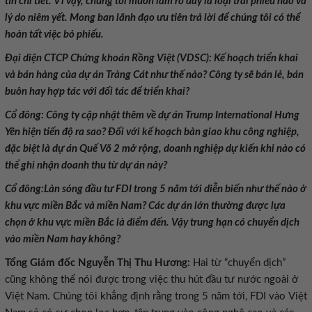
tin chi tiết.
Vì vậy, chúng tôi muốn làm rõ đây là loại trái phiếu nào và
lý do niêm yết. Mong ban lãnh đạo ưu tiên trả lời để chúng tôi có thể
hoàn tất việc bỏ phiếu.
Đại diện CTCP Chứng khoán Rồng Việt (VDSC): Kế hoạch triển khai
và bán hàng của dự án Tràng Cát như thế nào? Công ty sẽ bán lẻ, bán
buôn hay hợp tác với đối tác để triển khai?
Cổ đông: Công ty cập nhật thêm về dự án
Trump International Hưng
Yên
hiện tiến độ ra sao? Đ
ối với kế hoạch bàn giao khu công nghiệp,
đặc biệt là dự án Quế Võ 2 mở rộng, doanh nghiệp dự kiến khi nào có
thể ghi nhận doanh thu từ dự án này?
Cổ đông:Làn sóng đầu tư FDI trong 5 năm tới diễn biến như thế nào ở
khu vực miền Bắc và miền Nam? Các dự án lớn thường được lựa
chọn ở khu vực miền Bắc là điểm đến. Vậy trung hạn có chuyển dịch
vào miền Nam hay không?
Tổng Giám đốc Nguyễn Thị Thu Hương:
Hai từ “chuyển dịch”
cũng không thể nói được trong việc thu hút đầu tư nước ngoài ở
Việt Nam. Chúng tôi khẳng định rằng trong 5 năm tới, FDI vào Việt