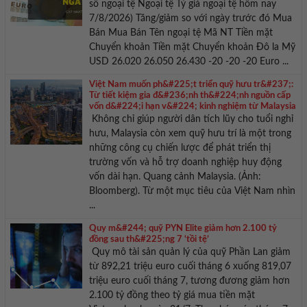
số ngoại tệ Ngoại tệ Tỷ giá ngoại tệ hôm nay
7/8/2026) Tăng/giảm so với ngày trước đó Mua
Bán Mua Bán Tên ngoại tệ Mã NT Tiền mặt
Chuyển khoản Tiền mặt Chuyển khoản Đô la Mỹ
USD 26.020 26.050 26.430 -20 -20 -20 Euro ...
Việt Nam muốn ph&#225;t triển quỹ hưu tr&#237;:
Từ tiết kiệm gia đ&#236;nh th&#224;nh nguồn cấp
vốn d&#224;i hạn v&#224; kinh nghiệm từ Malaysia
Không chỉ giúp người dân tích lũy cho tuổi nghỉ
hưu, Malaysia còn xem quỹ hưu trí là một trong
những công cụ chiến lược để phát triển thị
trường vốn và hỗ trợ doanh nghiệp huy động
vốn dài hạn. Quang cảnh Malaysia. (Ảnh:
Bloomberg). Từ một mục tiêu của Việt Nam nhìn
...
Quy m&#244; quỹ PYN Elite giảm hơn 2.100 tỷ
đồng sau th&#225;ng 7 ‘tồi tệ’
Quy mô tài sản quản lý của quỹ Phần Lan giảm
từ 892,21 triệu euro cuối tháng 6 xuống 819,07
triệu euro cuối tháng 7, tương đương giảm hơn
2.100 tỷ đồng theo tỷ giá mua tiền mặt