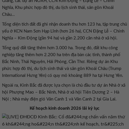
Giang, các dự án NOXH, CCN Kim Động – Đặng Lễ – Chính
Nghĩa, Khu phức hợp đô thị, du lịch sinh thái, sân gôn Khoái
Châu
…
Tổng diện tích đất đã ghi nhận doanh thu hơn 123 ha, tập trung chủ
yếu ở KCN Nam Sơn Hạp Lĩnh (hơn 26 ha), CCN Đặng Lễ – Chính
Nghĩa – Kim Động (gần 94 ha) và gần 2.200 căn nhà ở xã hội.
Tổng quỹ đất tăng thêm hơn 3.000 ha. Trong đó, đất khu công
nghiệp tăng thêm hơn 2.200 ha trên địa bàn các tỉnh, thành phố
Bắc Ninh, Thái Nguyên, Hải Phòng, Cần Thơ. Riêng dự án Khu
phức hợp đô thị, du lịch sinh thái và sân gôn Khoái Châu (Trump
International Hưng Yên) có quy mô khoảng 889 ha tại Hưng Yên.
Ngoài ra, Kinh Bắc đã được lựa chọn là chủ đầu tư dự án Nhà ở xã
hội Phượng Mao – Bắc Ninh, Nhà ở xã hội Tiên Dương 2 – Hà
Nội ; Nhà máy điện gió Vân Canh 1 và Vân Canh 2 tại Gia Lai.
Kế hoạch kinh doanh 2026 lãi kỷ lục