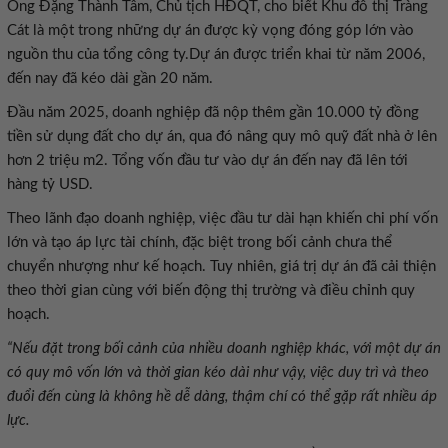
Ông Đặng Thành Tâm, Chủ tịch HĐQT, cho biết Khu đô thị Tràng
Cát là một trong những dự án được kỳ vọng đóng góp lớn vào
nguồn thu của tổng công ty.Dự án được triển khai từ năm 2006,
đến nay đã kéo dài gần 20 năm.
Đầu năm 2025, doanh nghiệp đã nộp thêm gần 10.000 tỷ đồng
tiền sử dụng đất cho dự án, qua đó nâng quy mô quỹ đất nhà ở lên
hơn 2 triệu m2. Tổng vốn đầu tư vào dự án đến nay đã lên tới
hàng tỷ USD.
Theo lãnh đạo doanh nghiệp, việc đầu tư dài hạn khiến chi phí vốn
lớn và tạo áp lực tài chính, đặc biệt trong bối cảnh chưa thể
chuyển nhượng như kế hoạch. Tuy nhiên, giá trị dự án đã cải thiện
theo thời gian cùng với biến động thị trường và điều chỉnh quy
hoạch.
“Nếu đặt trong bối cảnh của nhiều doanh nghiệp khác, với một dự án
có quy mô vốn lớn và thời gian kéo dài như vậy, việc duy trì và theo
đuổi đến cùng là không hề dễ dàng, thậm chí có thể gặp rất nhiều áp
lực.