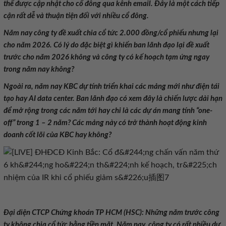
thể được cập nhật cho cổ đông qua kênh email. Đây là một cách tiếp
cận rất dễ và thuận tiện đối với nhiều cổ đông.
Năm nay công ty đề xuất chia cổ tức 2.000 đồng/cổ phiếu nhưng lại
cho năm 2026. Có lý do đặc biệt gì khiến ban lãnh đạo lại đề xuất
trước cho năm 2026 không và công ty có kế hoạch tạm ứng ngay
trong năm nay không?
Ngoài ra, năm nay KBC dự tính triển khai các mảng mới như điện tái
tạo hay AI data center. Ban lãnh đạo có xem đây là chiến lược dài hạn
để mở rộng trong các năm tới hay chỉ là các dự án mang tính “one-
off” trong 1 – 2 năm? Các mảng này có trở thành hoạt động kinh
doanh cốt lõi của KBC hay không?
Đại diện CTCP Chứng khoán TP HCM (HSC): Những năm trước công
ty không chia cổ tức bằng tiền mặt. Năm nay, công ty có rất nhiều dự