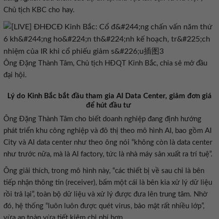
Chủ tịch KBC cho hay.
Ông Đặng Thành Tâm, Chủ tịch HĐQT Kinh Bắc, chia sẻ mở đầu
đại hội.
Lý do Kinh Bắc bắt đầu tham gia AI Data Center, giảm đơn giá
để hút đầu tư
Ông Đặng Thành Tâm cho biết doanh nghiệp đang định hướng
phát triển khu công nghiệp và đô thị theo mô hình AI, bao gồm AI
City và AI data center như theo ông nói “không còn là data center
như trước nữa, mà là AI factory, tức là nhà máy sản xuất ra trí tuệ”.
Ông giải thích, trong mô hình này, “các thiết bị về sau chỉ là bên
tiếp nhận thông tin (receiver), bấm một cái là bên kia xử lý dữ liệu
rồi trả lại”, toàn bộ dữ liệu và xử lý được đưa lên trung tâm. Nhờ
đó, hệ thống “luôn luôn được quét virus, bảo mật rất nhiều lớp”,
vừa an toàn vừa tiết kiệm chi phí hơn.