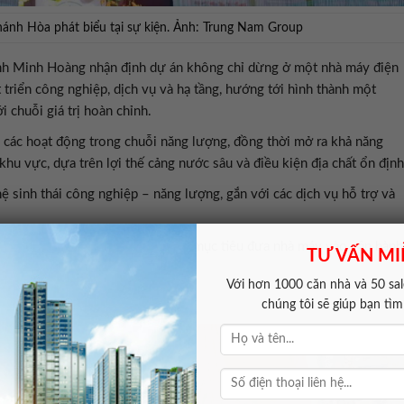
ánh Hòa phát biểu tại sự kiện. Ảnh: Trung Nam Group
nh Minh Hoàng nhận định dự án không chỉ dừng ở một nhà máy điện
triển công nghiệp, dịch vụ và hạ tầng, hướng tới hình thành một
 chuỗi giá trị hoàn chỉnh.
 các hoạt động trong chuỗi năng lượng, đồng thời mở ra khả năng
u vực, dựa trên lợi thế cảng nước sâu và điều kiện địa chất ổn định
ệ sinh thái công nghiệp – năng lượng, gắn với các dịch vụ hỗ trợ và
 Nam, cho biết doanh nghiệp đặt mục tiêu đưa nhà máy vào vận hành
TƯ VẤN MI
Với hơn 1000 căn nhà và 50 sale
tích hợp
chúng tôi sẽ giúp bạn tì