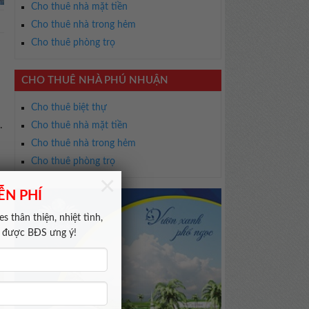
Cho thuê nhà mặt tiền
Cho thuê nhà trong hẻm
Cho thuê phòng trọ
CHO THUÊ NHÀ PHÚ NHUẬN
Cho thuê biệt thự
.
Cho thuê nhà mặt tiền
Cho thuê nhà trong hẻm
Cho thuê phòng trọ
×
ỄN PHÍ
s thân thiện, nhiệt tình,
m được BĐS ưng ý!