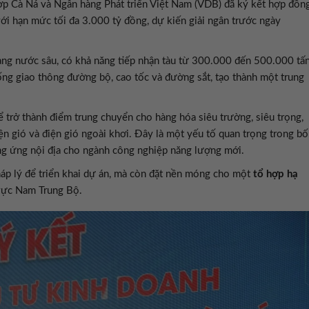
ợp Cà Ná và Ngân hàng Phát triển Việt Nam (VDB) đã ký kết hợp đồn
ới hạn mức tối đa 3.000 tỷ đồng, dự kiến giải ngân trước ngày
ng nước sâu, có khả năng tiếp nhận tàu từ 300.000 đến 500.000 tấn
hống giao thông đường bộ, cao tốc và đường sắt, tạo thành một trung
trở thành điểm trung chuyển cho hàng hóa siêu trường, siêu trọng,
iện gió và điện gió ngoài khơi. Đây là một yếu tố quan trọng trong bố
ung ứng nội địa cho ngành công nghiệp năng lượng mới.
háp lý để triển khai dự án, mà còn đặt nền móng cho một
tổ hợp hạ
vực Nam Trung Bộ.