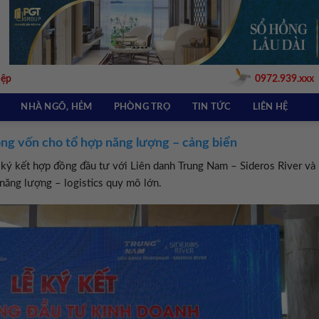
iệp
0972.939.xxx
NHÀ NGÕ, HẺM
PHÒNG TRỌ
TIN TỨC
LIÊN HỆ
ng vốn cho tổ hợp năng lượng – cảng biển
ý kết hợp đồng đầu tư với Liên danh Trung Nam – Sideros River và
năng lượng – logistics quy mô lớn.