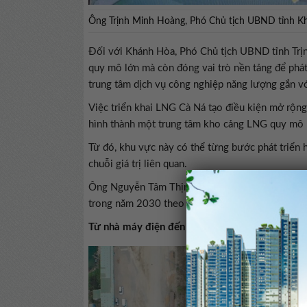
Ông Trịnh Minh Hoàng, Phó Chủ tịch UBND tỉnh Kh
Đối với Khánh Hòa, Phó Chủ tịch UBND tỉnh Trị
quy mô lớn mà còn đóng vai trò nền tảng để phát 
trung tâm dịch vụ công nghiệp năng lượng gắn với
Việc triển khai LNG Cà Ná tạo điều kiện mở rộng
hình thành một trung tâm kho cảng LNG quy mô kh
Từ đó, khu vực này có thể từng bước phát triển h
chuỗi giá trị liên quan.
Ông Nguyễn Tâm Thịnh, Chủ tịch Tập đoàn Trung
trong năm 2030 theo tiến độ được phê duyệt.
Từ nhà máy điện đến hạ tầng LNG và logistics 