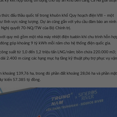
ất ký kết hợp đồng tín dụng cho dự án Khu bến cảng Cà Ná giai đoạ
h thức đấu thầu quốc tế trong khuôn khổ Quy hoạch điện VIII – một
tư lĩnh vực năng lượng. Dự án cũng gắn với yêu cầu đảm bảo an ninh
o Nghị quyết 70-NQ/TW của Bộ Chính trị.
ới quy mô gồm một nhà máy nhiệt điện tuabin khí chu trình hỗn hợ
đóng góp khoảng 9 tỷ kWh mỗi năm cho hệ thống điện quốc gia.
 công suất từ 1,0 đến 1,2 triệu tấn LNG/năm; bồn chứa 220.000 m3;
dài 2.400 m cùng các hạng mục hạ tầng kỹ thuật phụ trợ phục vụ vận
án khoảng 139,76 ha, trong đó phần đất khoảng 28,06 ha và phần mặt
dự kiến 57.385 tỷ đồng.