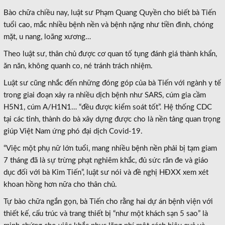
Bào chữa chiều nay, luật sư Phạm Quang Quyền cho biết bà Tiến
tuổi cao, mắc nhiều bệnh nền và bệnh nặng như tiền đình, chóng
mặt, u nang, loãng xương…
Theo luật sư, thân chủ được cơ quan tố tụng đánh giá thành khẩn,
ăn năn, không quanh co, né tránh trách nhiệm.
Luật sư cũng nhắc đến những đóng góp của bà Tiến với ngành y tế
trong giai đoạn xảy ra nhiều dịch bệnh như SARS, cúm gia cầm
H5N1, cúm A/H1N1… “đều được kiểm soát tốt”. Hệ thống CDC
tại các tỉnh, thành do bà xây dựng được cho là nền tảng quan trọng
giúp Việt Nam ứng phó đại dịch Covid-19.
“Việc một phụ nữ lớn tuổi, mang nhiều bệnh nền phải bị tạm giam
7 tháng đã là sự trừng phạt nghiêm khắc, đủ sức răn đe và giáo
dục đối với bà Kim Tiến”, luật sư nói và đề nghị HĐXX xem xét
khoan hồng hơn nữa cho thân chủ.
Tự bào chữa ngắn gọn, bà Tiến cho rằng hai dự án bệnh viện với
thiết kế, cấu trúc và trang thiết bị “như một khách sạn 5 sao” là