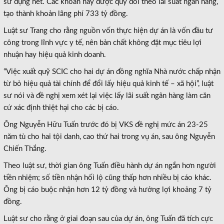
sử dụng hết. Các khoản này được quy đổi theo lãi suất ngân hàng,
tạo thành khoản lãng phí 733 tỷ đồng.
Luật sư Trang cho rằng nguồn vốn thực hiện dự án là vốn đầu tư
công trong lĩnh vực y tế, nên bản chất không đặt mục tiêu lợi
nhuận hay hiệu quả kinh doanh.
“Việc xuất quỹ SCIC cho hai dự án đồng nghĩa Nhà nước chấp nhận
từ bỏ hiệu quả tài chính để đổi lấy hiệu quả kinh tế – xã hội”, luật
sư nói và đề nghị xem xét lại việc lấy lãi suất ngân hàng làm căn
cứ xác định thiệt hại cho các bị cáo.
Ông Nguyễn Hữu Tuấn trước đó bị VKS đề nghị mức án 23-25
năm tù cho hai tội danh, cao thứ hai trong vụ án, sau ông Nguyễn
Chiến Thắng.
Theo luật sư, thời gian ông Tuấn điều hành dự án ngắn hơn người
tiền nhiệm; số tiền nhận hối lộ cũng thấp hơn nhiều bị cáo khác.
Ông bị cáo buộc nhận hơn 12 tỷ đồng và hưởng lợi khoảng 7 tỷ
đồng.
Luật sư cho rằng ở giai đoạn sau của dự án, ông Tuấn đã tích cực