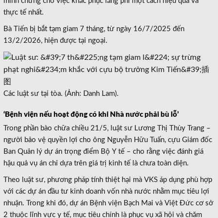
minh chứng cho việc khắc phục lãng phí một cách hiệu quả và
thực tế nhất.
Bà Tiến bị bắt tạm giam 7 tháng, từ ngày 16/7/2025 đến
13/2/2026, hiện được tại ngoại.
Các luật sư tại tòa. (Ảnh: Danh Lam).
‘Bệnh viện nếu hoạt động có khi Nhà nước phải bù lỗ’
Trong phần bào chữa chiều 21/5, luật sư Lương Thị Thùy Trang –
người bảo vệ quyền lợi cho ông Nguyễn Hữu Tuấn, cựu Giám đốc
Ban Quản lý dự án trọng điểm Bộ Y tế – cho rằng việc đánh giá
hậu quả vụ án chỉ dựa trên giá trị kinh tế là chưa toàn diện.
Theo luật sư, phương pháp tính thiệt hại mà VKS áp dụng phù hợp
với các dự án đầu tư kinh doanh vốn nhà nước nhằm mục tiêu lợi
nhuận. Trong khi đó, dự án Bệnh viện Bạch Mai và Việt Đức cơ sở
2 thuộc lĩnh vực y tế, mục tiêu chính là phục vụ xã hội và chăm