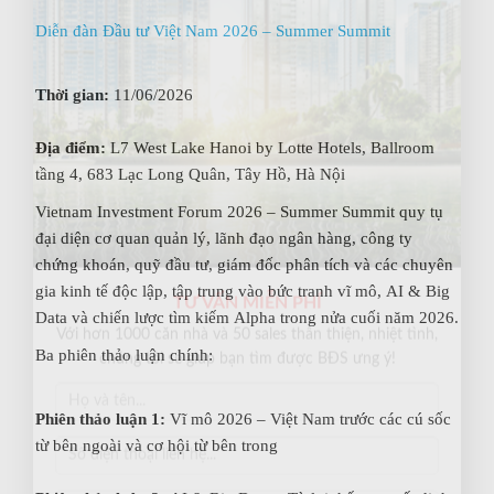
Diễn đàn Đầu tư Việt Nam 2026 – Summer Summit
Thời gian:
11/06/2026
Địa điểm:
L7 West Lake Hanoi by Lotte Hotels, Ballroom
tầng 4, 683 Lạc Long Quân, Tây Hồ, Hà Nội
Vietnam Investment Forum 2026 – Summer Summit quy tụ
đại diện cơ quan quản lý, lãnh đạo ngân hàng, công ty
chứng khoán, quỹ đầu tư, giám đốc phân tích và các chuyên
gia kinh tế độc lập, tập trung vào bức tranh vĩ mô, AI & Big
Data và chiến lược tìm kiếm Alpha trong nửa cuối năm 2026.
TƯ VẤN MIỄN PHÍ
Ba phiên thảo luận chính:
Với hơn 1000 căn nhà và 50 sales thân thiện, nhiệt tình,
chúng tôi sẽ giúp bạn tìm được BĐS ưng ý!
Phiên thảo luận 1:
Vĩ mô 2026 – Việt Nam trước các cú sốc
từ bên ngoài và cơ hội từ bên trong