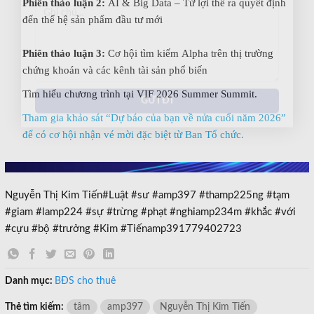
Phiên thảo luận 2:
AI & Big Data – Từ lợi thế ra quyết định
đến thế hệ sản phẩm đầu tư mới
Phiên thảo luận 3:
Cơ hội tìm kiếm Alpha trên thị trường
chứng khoán và các kênh tài sản phổ biến
Tìm hiểu chương trình tại VIF 2026 Summer Summit.
Tham gia khảo sát “Dự báo của bạn về nửa cuối năm 2026”
để có cơ hội nhận vé mời đặc biệt từ Ban Tổ chức.
Nguyễn Thị Kim Tiến#Luật #sư #amp397 #thamp225ng #tạm
#giam #lamp224 #sự #trừng #phạt #nghiamp234m #khắc #với
#cựu #bộ #trưởng #Kim #Tiếnamp391779402723
Danh mục:
BĐS cho thuê
Thẻ tìm kiếm:
tâm
amp397
Nguyễn Thị Kim Tiến