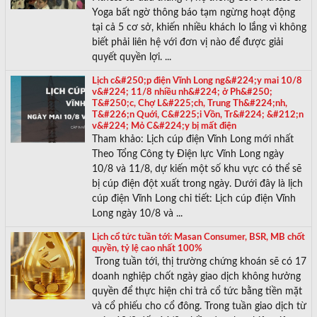
Yoga bất ngờ thông báo tạm ngừng hoạt động
tại cả 5 cơ sở, khiến nhiều khách lo lắng vì không
biết phải liên hệ với đơn vị nào để được giải
quyết quyền lợi. ...
Lịch c&#250;p điện Vĩnh Long ng&#224;y mai 10/8
v&#224; 11/8 nhiều nh&#224; ở Ph&#250;
T&#250;c, Chợ L&#225;ch, Trung Th&#224;nh,
T&#226;n Quới, C&#225;i Vồn, Tr&#224; &#212;n
v&#224; Mỏ C&#224;y bị mất điện
Tham khảo: Lịch cúp điện Vĩnh Long mới nhất
Theo Tổng Công ty Điện lực Vĩnh Long ngày
10/8 và 11/8, dự kiến một số khu vực có thể sẽ
bị cúp điện đột xuất trong ngày. Dưới đây là lịch
cúp điện Vĩnh Long chi tiết: Lịch cúp điện Vĩnh
Long ngày 10/8 và ...
Lịch cổ tức tuần tới: Masan Consumer, BSR, MB chốt
quyền, tỷ lệ cao nhất 100%
Trong tuần tới, thị trường chứng khoán sẽ có 17
doanh nghiệp chốt ngày giao dịch không hưởng
quyền để thực hiện chi trả cổ tức bằng tiền mặt
và cổ phiếu cho cổ đông. Trong tuần giao dịch từ