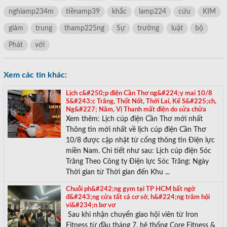
nghiamp234m
tiềnamp39
khắc
lamp224
cứu
KIM
giảm
trung
thamp225ng
Sự
trưởng
luật
bộ
Phát
với
Xem các tin khác:
Lịch c&#250;p điện Cần Thơ ng&#224;y mai 10/8
S&#243;c Trăng, Thốt Nốt, Thới Lai, Kế S&#225;ch,
Ng&#227; Năm, Vị Thanh mất điện do sửa chữa
Xem thêm: Lịch cúp điện Cần Thơ mới nhất
Thông tin mới nhất về lịch cúp điện Cần Thơ
10/8 được cập nhật từ cổng thông tin Điện lực
miền Nam. Chi tiết như sau: Lịch cúp điện Sóc
Trăng Theo Công ty Điện lực Sóc Trăng: Ngày
Thời gian từ Thời gian đến Khu ...
Chuỗi ph&#242;ng gym tại TP HCM bất ngờ
đ&#243;ng cửa tất cả cơ sở, h&#224;ng trăm hội
vi&#234;n bơ vơ
Sau khi nhận chuyển giao hội viên từ Iron
Fitness từ đầu tháng 7, hệ thống Core Fitness &