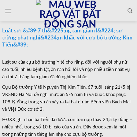
Skip
to
content
Luật sư: &#39;7 th&#225;ng tạm giam l&#224; sự
trừng phạt nghi&#234;m khắc với cựu bộ trưởng Kim
Tiến&#39;
Luật sư của cựu bộ trưởng Y tế cho rằng, đối với người phụ nữ
cao tuổi, nhiều bệnh tật, ăn năn hối lỗi và nộp nhiều tiền nhất vụ
án thì 7 tháng tạm giam đã đủ nghiêm khắc.
Cựu Bộ trưởng Y tế Nguyễn Thị Kim Tiến, 67 tuổi, sáng 21/5 bị
VKSND Hà Nội đề nghị mức án 5-6 năm tù và buộc khắc phục
108 tỷ đồng trong vụ án xảy ra tại hai dự án Bệnh viện Bạch Mai
và Việt Đức cơ sở 2.
HĐXX ghi nhận bà Tiến đã được con trai nộp thay 24,5 tỷ đồng –
nhiều nhất trong số 10 bị cáo của vụ án. Đây được xem là một
trong những tình tiết giảm nhẹ cho cựu bộ trưởng.