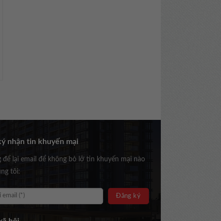
ý nhận tin khuyến mại
g để lại email để không bỏ lỡ tin khuyến mại nào
ng tôi: