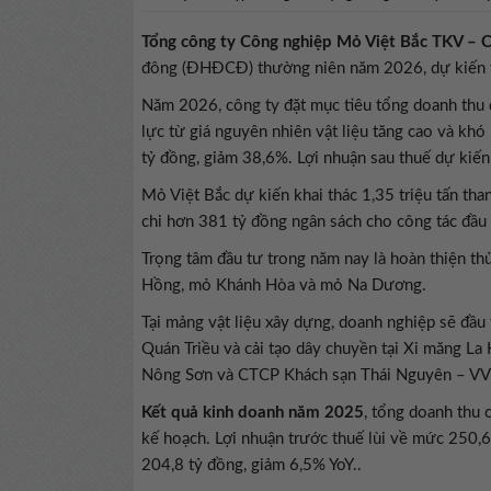
Tổng công ty Công nghiệp Mỏ Việt Bắc TKV –
đông (ĐHĐCĐ) thường niên năm 2026, dự kiến t
Năm 2026, công ty đặt mục tiêu tổng doanh thu 
lực từ giá nguyên nhiên vật liệu tăng cao và khó
tỷ đồng, giảm 38,6%. Lợi nhuận sau thuế dự kiến
Mỏ Việt Bắc dự kiến khai thác 1,35 triệu tấn tha
chi hơn 381 tỷ đồng ngân sách cho công tác đầu
Trọng tâm đầu tư trong năm nay là hoàn thiện thủ
Hồng, mỏ Khánh Hòa và mỏ Na Dương.
Tại mảng vật liệu xây dựng, doanh nghiệp sẽ đầu 
Quán Triều và cải tạo dây chuyền tại Xi măng La
Nông Sơn và CTCP Khách sạn Thái Nguyên – VV
Kết quả kinh doanh năm 2025
, tổng doanh thu 
kế hoạch. Lợi nhuận trước thuế lùi về mức 250,6
204,8 tỷ đồng, giảm 6,5% YoY..