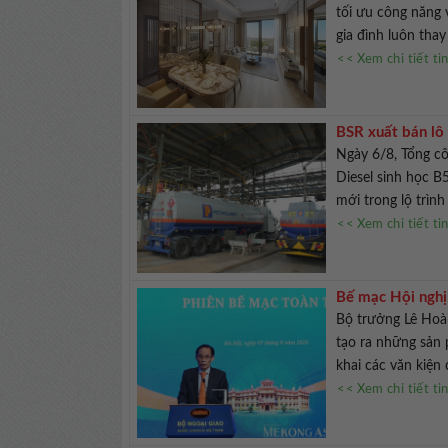
tối ưu công năng 
gia đình luôn thay
<< Xem chi tiết ti
BSR xuất bán lô 
Ngày 6/8, Tổng cô
Diesel sinh học 
mới trong lộ trình
<< Xem chi tiết ti
Bế mạc Hội nghị
Bộ trưởng Lê Hoài
tạo ra những sản 
khai các văn kiện
<< Xem chi tiết ti