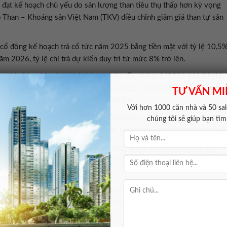
 đạt kế hoạch chủ yếu do sản lượng than tiêu thụ thấp hơn kỳ vọng
ệp Than – Khoáng sản Việt Nam (TKV) điều chỉnh giảm giá than tự sản
cổ đông kế hoạch trả cổ tức năm 2025 bằng tiền mặt với tỷ lệ 10,5
m 2026, tỷ lệ chi trả dự kiến duy trì từ mức 8% trở lên.
 ghi nhận nhịp tăng khá tích cực vào đầu tháng 1/2026, khi thị giá
 lên 19.900 đồng/CP tại phiên 9/1/2026. Diễn biến này đi kèm
TƯ VẤN MI
p lệnh mỗi phiên đạt hàng chục nghìn đơn vị.
Với hơn 1000 căn nhà và 50 sale
động trong biên độ 16.000 – 18.000 đồng/CP từ cuối tháng 1/2026
chúng tôi sẽ giúp bạn tì
 16.600 đồng/CP và không ghi nhận bất kỳ giao dịch khớp lệnh nào.
à Công ty Than III, thành lập từ năm 1980, là đơn vị thành viên của Tập
). Doanh nghiệp hoạt động trọng tâm trong các lĩnh vực khai thác than
ệt Bắc, Mỏ Việt Bắc, khai thác khoáng sản, than, khai thác than, mỏ
t #Bắc #thận #trọng #mục #tiêu #lợi #nhuận #tập #trung #mở