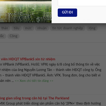
c
Tổng công ty Công nghiệp mỏ Việt Bắc
MVB
Tài liệu
thán
tiêu
mức
nhuận
tin tức doanh nghiệp
rộng
Bắc
Công
 viên HĐQT VPBankS xin từ nhiệm
 VPBank (VPBankS, HoSE: VPX) ngày 6/8 công bố thông tin về việc
 nhiệm của ông Nguyễn Lương Tân – thành viên HĐQT công ty. Ông
 – thành viên HĐQT VPBankS. Ảnh: VPX. Trong đơn, ông cho biết vì
hân nên ...
<< Xem chi tiết tin đăng >>
ng gian sống trong căn hộ tại The Parkland
 MIK Group phát triển dòng sản phẩm căn hộ ‘2PN+’ theo định hướng