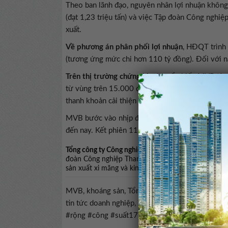
Theo ban lãnh đạo, nguyên nhân lợi nhuận không
(đạt 1,23 triệu tấn) và việc Tập đoàn Công nghi
xuất.
Về phương án phân phối lợi nhuận
, HĐQT trình 
(tương ứng mức chi hơn 110 tỷ đồng). Đối với nă
Trên thị trường chứng khoán
, cổ phiếu MVB từng
từ vùng trên 15.000 đồng/CP cuối năm 2025 leo
thanh khoản cải thiện rõ rệt, với khối lượng khớ
MVB bước vào nhịp điều chỉnh và chủ yếu dao 
đến nay. Kết phiên 11/5, cổ phiếu đứng tại mức
Tổng công ty Công nghiệp Mỏ Việt Bắc
, tiền thân l
đoàn Công nghiệp Than – Khoáng sản Việt Nam (TKV
sản xuất xi măng và kinh doanh vật liệu xây dựng.
MVB, khoáng sản, Tổng công ty Công nghiệp mỏ Vi
tin tức doanh nghiệp, TÀI LIỆU ĐHĐCĐ#Mỏ #Việ
#rộng #công #suất1778494499