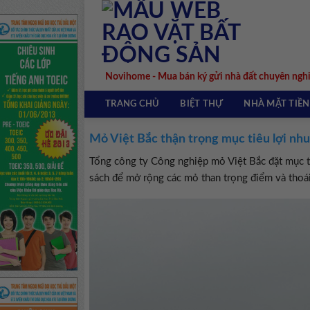
Skip
to
content
Novihome - Mua bán ký gửi nhà đất chuyên ngh
TRANG CHỦ
BIỆT THỰ
NHÀ MẶT TIỀN
Mỏ Việt Bắc thận trọng mục tiêu lợi nh
Tổng công ty Công nghiệp mỏ Việt Bắc đặt mục t
sách để mở rộng các mỏ than trọng điểm và thoái