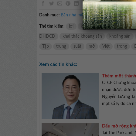
Danh mục:
Bán nhà mặt tiền
Thẻ tìm kiếm:
lợi
khai thác than
Mỏ Việt Bắ
ĐHĐCĐ
khai thác khoáng sản
khoáng sản
Tập
trung
suất
mở
Việt
trong
Xem các tin khác:
Thêm một thành
CTCP Chứng khoán
nhận được đơn từ
Nguyễn Lương Tân
một số lý do cá n
Dấu mở rộng khô
Tại The Parkland,