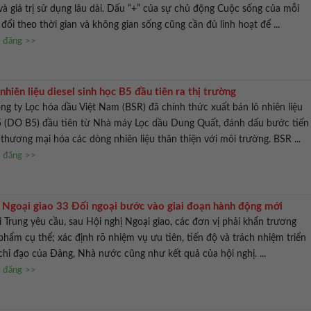
và giá trị sử dụng lâu dài. Dấu “+” của sự chủ động Cuộc sống của mỗi
 đổi theo thời gian và không gian sống cũng cần đủ linh hoạt để ...
n đăng >>
nhiên liệu diesel sinh học B5 đầu tiên ra thị trường
ng ty Lọc hóa dầu Việt Nam (BSR) đã chính thức xuất bán lô nhiên liệu
B5 (DO B5) đầu tiên từ Nhà máy Lọc dầu Dung Quất, đánh dấu bước tiến
 thương mại hóa các dòng nhiên liệu thân thiện với môi trường. BSR ...
n đăng >>
 Ngoại giao 33 Đối ngoại bước vào giai đoạn hành động mới
 Trung yêu cầu, sau Hội nghị Ngoại giao, các đơn vị phải khẩn trương
phẩm cụ thể; xác định rõ nhiệm vụ ưu tiên, tiến độ và trách nhiệm triển
 chỉ đạo của Đảng, Nhà nước cũng như kết quả của hội nghị. ...
n đăng >>