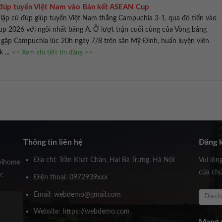
 đúp tuyển Việt Nam vào Bán kết ASEAN Cup
lập cú đúp giúp tuyển Việt Nam thắng Campuchia 3-1, qua đó tiến vào
p 2026 với ngôi nhất bảng A. Ở lượt trận cuối cùng của Vòng bảng
ặp Campuchia lúc 20h ngày 7/8 trên sân Mỹ Đình, huấn luyện viên
 ...
<< Xem chi tiết tin đăng >>
Thông tin liên hệ
Đăng k
Địa chỉ: Trần Khát Chân, Hai Bà Trưng, Hà Nội
Vui lòn
vihome
của chú
y:
Điện thoại: 0972939xxx
Email: webdemo@gmail.com
Ông Huỳnh Trấn Thành
Website: https://webdemo.com
Founder Novihome