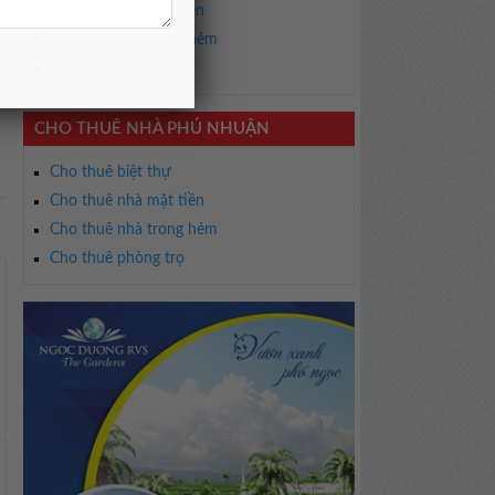
Cho thuê nhà mặt tiền
Cho thuê nhà trong hẻm
Cho thuê phòng trọ
CHO THUÊ NHÀ PHÚ NHUẬN
Cho thuê biệt thự
Cho thuê nhà mặt tiền
Cho thuê nhà trong hẻm
Cho thuê phòng trọ