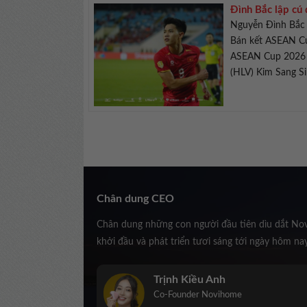
Đình Bắc lập cú
Nguyễn Đình Bắc 
Bán kết ASEAN Cu
ASEAN Cup 2026 g
(HLV) Kim Sang Sik
Chân dung CEO
Chân dung những con người đầu tiên dìu dắt No
khởi đầu và phát triển tươi sáng tới ngày hôm na
Trịnh Kiều Anh
Co-Founder Novihome