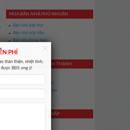
MUA BÁN NHÀ PHÚ NHUẬN
Bán nhà biệt thự
%
Bán nhà mặt tiền
Bán nhà trong hẻm
×
Bán phòng trọ
ỄN PHÍ
s thân thiện, nhiệt tình,
CHO THUÊ NHÀ BÌNH THẠNH
m được BĐS ưng ý!
Cho thuê biệt thự
Cho thuê nhà mặt tiền
,
Cho thuê nhà trong hẻm
Cho thuê phòng trọ
,
CHO THUÊ NHÀ GÒ VẤP
Cho thuê biệt thự