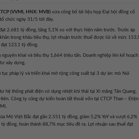
 CTCP (VVMI, HNX: MVB)
vừa công bố tài liệu họp Đại hội đồng cổ
ổ chức ngày 31/5 tới đây.
đạt 2.681 tỷ đồng, tăng 5,1% so với thực hiện năm trước. Trước áp
 khăn trong khâu tiêu thụ, lợi nhuận trước thuế được lùi về mức 153,
 đạt 123,1 tỷ đồng.
n nguyên khai và tiêu thụ 1,664 triệu tấn. Doanh nghiệp lên kế hoạch
 tư xây dựng.
 tục pháp lý và triển khai mở rộng công suất tại 3 dự án: mỏ Núi
tư hệ thống phát điện sử dụng nhiệt khí thải tại Xi măng Tân Quang,
 Hiên. Công ty cũng dự kiến hoàn tất thoái vốn tại CTCP Than – Điện
MI.
của Mỏ Việt Bắc đạt gần 2.551 tỷ đồng, giảm 5,2% YoY và vượt 6,2%
 tỷ đồng, hoàn thành 88,7% mục tiêu đề ra. Lợi nhuận sau thuế đạt