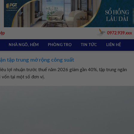
iệp
0972.939.xxx
NHÀ NGÕ, HẺM
PHÒNG TRỌ
TIN TỨC
LIÊN HỆ
uận tập trung mở rộng công suất
iêu lợi nhuận trước thuế năm 2026 giảm gần 40%, tập trung ngân
 vốn tại một số đơn vị.