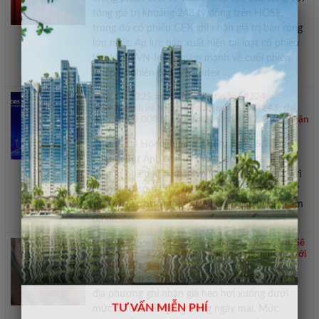
×
tổng giá trị khoảng 248 tỷ đồng trên HOSE,
trong đó cổ phiếu GEX ghi nhận giá trị bán ròng
lớn nhất. Áp lực bán xuất hiện tại loạt cổ phiếu
lớn khiến VN-Index giảm mạnh về cuối phiên.
Khép lại phiên 6/8, VN-Index ...
Tổng Gi&#225;m đốc MB: Tự tin ho&#224;n
th&#224;nh kế hoạch lợi nhuận năm, c&#243; thể
đạt mốc 40.000 tỷ nếu t&#236;nh h&#236;nh thuận
lợi
Chia sẻ tại Hội nghị nhà đầu tư ngày 6/8, ông
Phạm Như Ánh cho biết mặc dù bối cảnh hiện
tại còn nhiều khó khăn và khó lường nhưng với
những cơ sở đã đạt được, ban lãnh đạo MB tự
tin với việc hoàn thành kế hoạch lợi nhuận năm
đã đề ...
Dự b&#225;o gi&#225; heo hơi ng&#224;y 7/8: Sẽ
c&#243; th&#234;m một số địa phương xuống dưới
60.000 đồng/kg
Các chuyên gia dự báo có thể có thêm một số
địa phương ghi nhận giá heo hơi xuống dưới
mức 60.000 đồng/kg trong ngày mai. Mức
TƯ VẤN MIỄN PHÍ