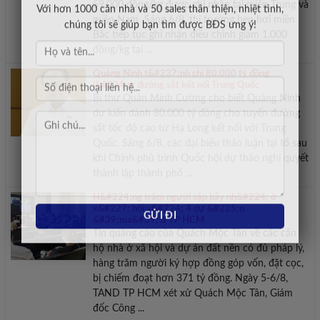
59.000 đồng/kg được ghi nhận tại miền Trung và
Với hơn 1000 căn nhà và 50 sales thân thiện, nhiệt tình,
miền Nam Sáng 6/8, thị trường heo hơi miền
chúng tôi sẽ giúp bạn tìm được BĐS ưng ý!
Bắc tiếp tục ghi nhận điều chỉnh giảm 1.000
đồng/kg tại ...
Quảng Ninh t&#237;nh chi 80.000 tỷ đồng
l&#224;m đường sắt kết nối Trung Quốc
Bí thư Quản Minh Cường cho biết Quảng Ninh
dự kiến dành 80.000 tỷ đồng cho tuyến đường
sắt tốc độ cao từ Hạ Long kết nối với Trung
Quốc. Sáng 6/8, các đại biểu thảo luận tại tổ sau
khi Chính phủ trình Quốc hội dự thảo nghị quyết
thành lập thành phố ...
H&#224;ng trăm người sập bẫy nh&#224; ở
x&#227; hội v&#224; 4 dự &#225;n
&#39;ma&#39; ở TP HCM
Tin quảng cáo của Quách Mộc Tân về các căn
hộ nhà ở xã hội và dự án đất nền có đủ pháp lý,
hàng trăm người ký hợp đồng góp vốn, đặt cọc,
bị chiếm đoạt hơn 371 tỷ đồng. Ngày 5-6/8,
TAND TP HCM xét xử Quách Mộc Tân, Giám
đốc Công ...