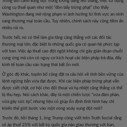
Trong bối cảnh xung đột Trung Đông đang leo thang, việc sử dụng
công cụ thuế quan như một “đòn bẩy trừng phạt” cho thấy
Washington đang mở rộng phạm vi ảnh hưởng từ lĩnh vực an ninh
sang thương mại toàn cầu. Tuy nhiên, chính sách này cũng tiềm ẩn
nhiều rủi ro.
Trước hết, nó có thể làm gia tăng căng thẳng với các đối tác
thương mại lớn, đặc biệt là những quốc gia có quan hệ phức tạp
với Iran. Việc áp thuế cao đột ngột không chỉ gây gián đoạn chuỗi
cung ứng mà còn có nguy cơ kích hoạt các biện pháp trả đũa, đẩy
kinh tế toàn cầu vào trạng thái bất ổn mới.
Ở góc độ khác, tuyên bố cũng đặt ra câu hỏi về tính bền vững của
lệnh ngừng bắn vừa đạt được. Khi các biện pháp trừng phạt vẫn
được siết chặt, cơ hội cho đối thoại và hạ nhiệt căng thẳng có thể
bị thu hẹp. Nói cách khác, đây là một chiến lược “vừa đàm phán,
vừa gây sức ép”, nhưng liệu có giúp ổn định tình hình hay chỉ
khiến thế giới bước vào một vòng xoáy xung đột mới?
Trước đó, hồi tháng 1, ông Trump cũng viết trên Truth Social rằng
sẽ áp thuế 25% với bất kỳ quốc gia nào giao thương với Iran.