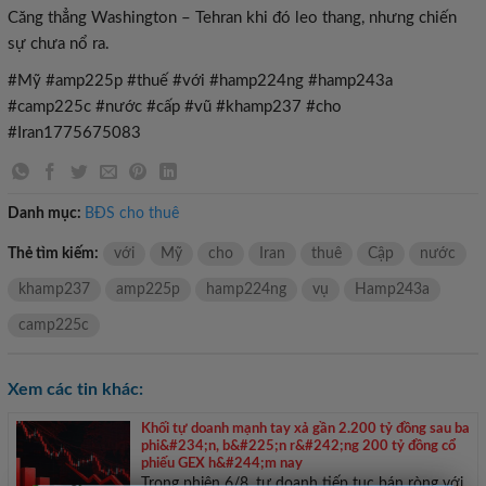
Căng thẳng Washington – Tehran khi đó leo thang, nhưng chiến
sự chưa nổ ra.
#Mỹ #amp225p #thuế #với #hamp224ng #hamp243a
#camp225c #nước #cấp #vũ #khamp237 #cho
#Iran1775675083
Danh mục:
BĐS cho thuê
Thẻ tìm kiếm:
với
Mỹ
cho
Iran
thuê
Cập
nước
khamp237
amp225p
hamp224ng
vụ
Hamp243a
camp225c
Xem các tin khác:
Khối tự doanh mạnh tay xả gần 2.200 tỷ đồng sau ba
phi&#234;n, b&#225;n r&#242;ng 200 tỷ đồng cổ
phiếu GEX h&#244;m nay
Trong phiên 6/8, tự doanh tiếp tục bán ròng với