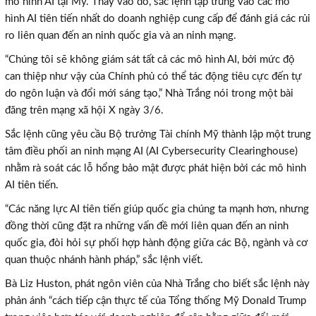
mô hình AI tại Mỹ. Thay vào đó, sắc lệnh tập trung vào các mô
hình AI tiên tiến nhất do doanh nghiệp cung cấp để đánh giá các rủi
ro liên quan đến an ninh quốc gia và an ninh mạng.
“Chúng tôi sẽ không giám sát tất cả các mô hình AI, bởi mức độ
can thiệp như vậy của Chính phủ có thể tác động tiêu cực đến tự
do ngôn luận và đổi mới sáng tạo,” Nhà Trắng nói trong một bài
đăng trên mạng xã hội X ngày 3/6.
Sắc lệnh cũng yêu cầu Bộ trưởng Tài chính Mỹ thành lập một trung
tâm điều phối an ninh mạng AI (AI Cybersecurity Clearinghouse)
nhằm rà soát các lỗ hổng bảo mật được phát hiện bởi các mô hình
AI tiên tiến.
“Các năng lực AI tiên tiến giúp quốc gia chúng ta mạnh hơn, nhưng
đồng thời cũng đặt ra những vấn đề mới liên quan đến an ninh
quốc gia, đòi hỏi sự phối hợp hành động giữa các Bộ, ngành và cơ
quan thuộc nhánh hành pháp,” sắc lệnh viết.
Bà Liz Huston, phát ngôn viên của Nhà Trắng cho biết sắc lệnh này
phản ánh “cách tiếp cận thực tế của Tổng thống Mỹ Donald Trump