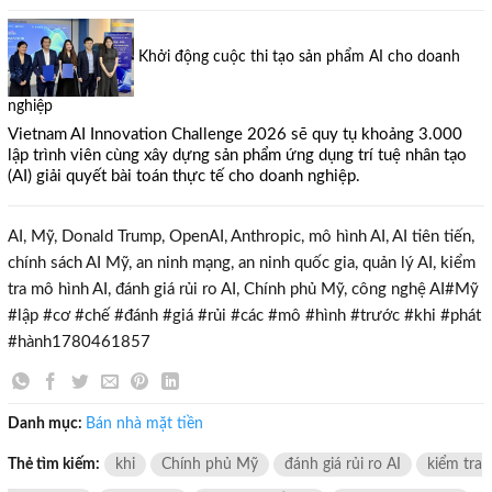
Khởi động cuộc thi tạo sản phẩm AI cho doanh
nghiệp
Vietnam AI Innovation Challenge 2026 sẽ quy tụ khoảng 3.000
lập trình viên cùng xây dựng sản phẩm ứng dụng trí tuệ nhân tạo
(AI) giải quyết bài toán thực tế cho doanh nghiệp.
AI, Mỹ, Donald Trump, OpenAI, Anthropic, mô hình AI, AI tiên tiến,
chính sách AI Mỹ, an ninh mạng, an ninh quốc gia, quản lý AI, kiểm
tra mô hình AI, đánh giá rủi ro AI, Chính phủ Mỹ, công nghệ AI#Mỹ
#lập #cơ #chế #đánh #giá #rủi #các #mô #hình #trước #khi #phát
#hành1780461857
Danh mục:
Bán nhà mặt tiền
TƯ VẤN MIỄN PHÍ
Thẻ tìm kiếm:
khi
Chính phủ Mỹ
đánh giá rủi ro AI
kiểm tra
Với hơn 1000 căn nhà và 50 sales thân thiện, nhiệt tình,