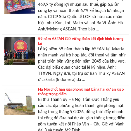
469,9 tỷ đồng lợi nhuận sau thuế, gấp 6,6 lần
cùng kỳ và hoàn thành 67% kế hoạch lợi nhuận
năm. CTCP Sữa Quốc tế LOF sở hữu các nhãn
hiệu như Kun, Lof, Malto và Lof Ba Vì. Ảnh: Hà
Anh/Mekong ASEAN. Theo báo ...
59 năm ASEAN Giữ vững đoàn kết định hình tương
lai
Lễ kỷ niệm 59 năm thành lập ASEAN tại Jakarta
nhấn mạnh vai trò hợp tác, đối thoại và tầm nhìn
phát triển bền vững đến năm 2045 của khu vực.
Các đại biểu quan chức tại lễ kỷ niệm. Ảnh:
TTXVN. Ngày 8/8, tại trụ sở Ban Thư ký ASEAN
ở Jakarta (Indonesia) đã ...
Hà Nội chốt hạn giải phóng mặt bằng hai dự án giao
thông trọng điểm
Bí thư Thành ủy Hà Nội Trần Đức Thắng yêu
cầu các địa phương hoàn thành giải phóng mặt
bằng trong tháng 9/2026, đồng thời đẩy nhanh
thi công để đưa hai dự án giao thông trọng điểm
gồm tuyến kết nối Pháp Vân – Cầu Giẽ với Vành
đai 3 và tuyến Mỹ Đình ...