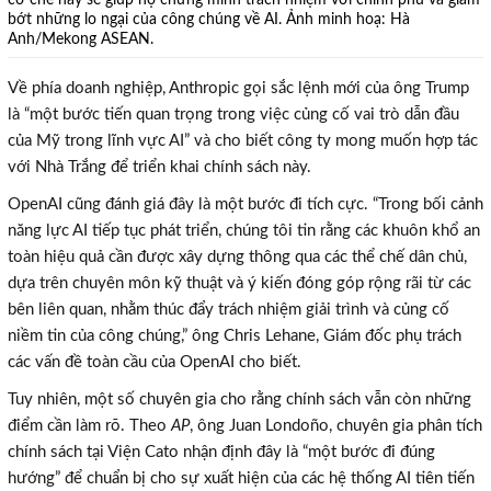
bớt những lo ngại của công chúng về AI. Ảnh minh hoạ: Hà
Anh/Mekong ASEAN.
Về phía doanh nghiệp, Anthropic gọi sắc lệnh mới của ông Trump
là “một bước tiến quan trọng trong việc củng cố vai trò dẫn đầu
của Mỹ trong lĩnh vực AI” và cho biết công ty mong muốn hợp tác
với Nhà Trắng để triển khai chính sách này.
OpenAI cũng đánh giá đây là một bước đi tích cực. “Trong bối cảnh
năng lực AI tiếp tục phát triển, chúng tôi tin rằng các khuôn khổ an
toàn hiệu quả cần được xây dựng thông qua các thể chế dân chủ,
dựa trên chuyên môn kỹ thuật và ý kiến đóng góp rộng rãi từ các
bên liên quan, nhằm thúc đẩy trách nhiệm giải trình và củng cố
niềm tin của công chúng,” ông Chris Lehane, Giám đốc phụ trách
các vấn đề toàn cầu của OpenAI cho biết.
Tuy nhiên, một số chuyên gia cho rằng chính sách vẫn còn những
điểm cần làm rõ. Theo
AP
, ông Juan Londoño, chuyên gia phân tích
chính sách tại Viện Cato nhận định đây là “một bước đi đúng
hướng” để chuẩn bị cho sự xuất hiện của các hệ thống AI tiên tiến