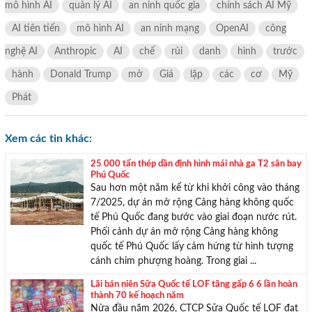
chúng tôi sẽ giúp bạn tìm được BĐS ưng ý!
mô hình AI
quản lý AI
an ninh quốc gia
chính sách AI Mỹ
AI tiên tiến
mô hình AI
an ninh mạng
OpenAI
công
nghệ AI
Anthropic
AI
chế
rủi
danh
hình
trước
hành
Donald Trump
mở
Giá
lặp
các
cơ
Mỹ
Phát
Xem các tin khác:
25 000 tấn thép dần định hình mái nhà ga T2 sân bay
Phú Quốc
Sau hơn một năm kể từ khi khởi công vào tháng
7/2025, dự án mở rộng Cảng hàng không quốc
tế Phú Quốc đang bước vào giai đoạn nước rút.
Phối cảnh dự án mở rộng Cảng hàng không
quốc tế Phú Quốc lấy cảm hứng từ hình tượng
cánh chim phượng hoàng. Trong giai ...
Lãi bán niên Sữa Quốc tế LOF tăng gấp 6 6 lần hoàn
thành 70 kế hoạch năm
Nửa đầu năm 2026, CTCP Sữa Quốc tế LOF đạt