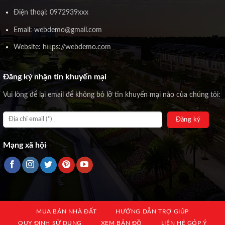
Điện thoại: 0972939xxx
Email: webdemo@gmail.com
Website: https://webdemo.com
Đăng ký nhận tin khuyến mại
Vui lòng để lại email để không bỏ lỡ tin khuyến mại nào của chúng tôi:
Mạng xã hội
MUA BÁN NHÀ ĐẤT
HƯỚNG DẪN TRỢ GIÚP
QUY ĐỊNH SỬ DỤNG
XEM BẢN ĐỒ
LIÊN HỆ GÓP Ý