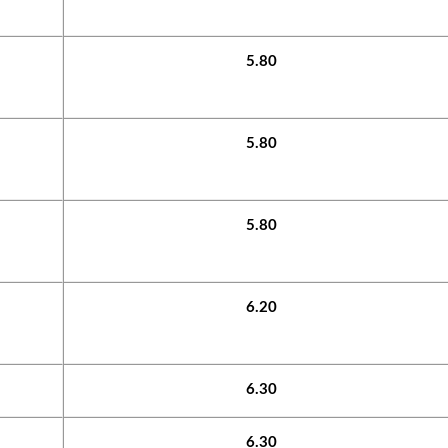
5.80
5.80
5.80
TƯ VẤN MI
6.20
Với hơn 1000 căn nhà và 50 sale
chúng tôi sẽ giúp bạn tì
6.30
6.30