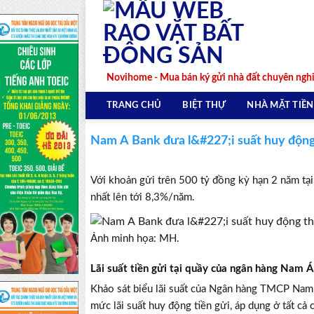
Skip
to
content
Novihome - Mua bán ký gửi nhà đất chuyên ngh
TRANG CHỦ
BIỆT THỰ
NHÀ MẶT TIỀN
Nam A Bank đưa l&#227;i suất huy độn
Với khoản gửi trên 500 tỷ đồng kỳ hạn 2 năm tạ
nhất lên tới 8,3%/năm.
Ảnh minh họa: MH.
Lãi suất tiền gửi tại quầy của ngân hàng Nam 
Khảo sát biểu lãi suất của Ngân hàng TMCP Nam
mức lãi suất huy động tiền gửi, áp dụng ở tất c