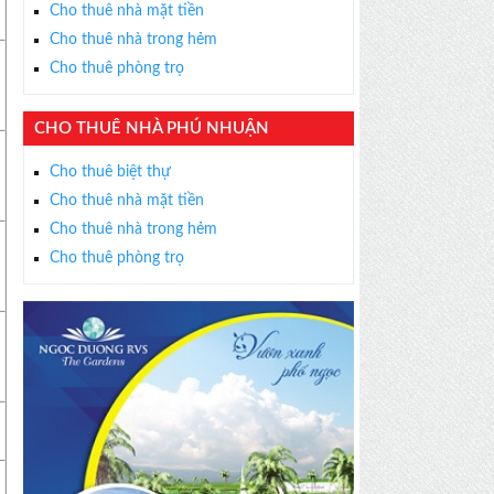
Cho thuê nhà mặt tiền
Cho thuê nhà trong hẻm
Cho thuê phòng trọ
CHO THUÊ NHÀ PHÚ NHUẬN
Cho thuê biệt thự
Cho thuê nhà mặt tiền
Cho thuê nhà trong hẻm
Cho thuê phòng trọ
×
ỄN PHÍ
s thân thiện, nhiệt tình,
m được BĐS ưng ý!