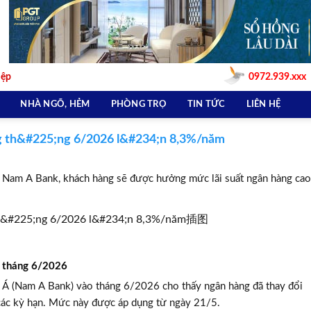
iệp
0972.939.xxx
NHÀ NGÕ, HẺM
PHÒNG TRỌ
TIN TỨC
LIÊN HỆ
g th&#225;ng 6/2026 l&#234;n 8,3%/năm
i Nam A Bank, khách hàng sẽ được hưởng mức lãi suất ngân hàng cao
Á tháng 6/2026
 Á (Nam A Bank) vào tháng 6/2026 cho thấy ngân hàng đã thay đổi
ả các kỳ hạn. Mức này được áp dụng từ ngày 21/5.