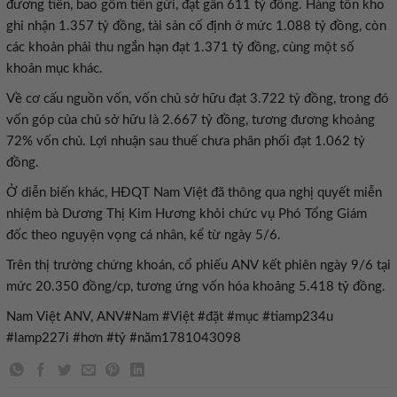
đương tiền, bao gồm tiền gửi, đạt gần 611 tỷ đồng. Hàng tồn kho
ghi nhận 1.357 tỷ đồng, tài sản cố định ở mức 1.088 tỷ đồng, còn
các khoản phải thu ngắn hạn đạt 1.371 tỷ đồng, cùng một số
khoản mục khác.
Về cơ cấu nguồn vốn, vốn chủ sở hữu đạt 3.722 tỷ đồng, trong đó
vốn góp của chủ sở hữu là 2.667 tỷ đồng, tương đương khoảng
72% vốn chủ. Lợi nhuận sau thuế chưa phân phối đạt 1.062 tỷ
đồng.
Ở diễn biến khác, HĐQT Nam Việt đã thông qua nghị quyết miễn
nhiệm bà Dương Thị Kim Hương khỏi chức vụ Phó Tổng Giám
đốc theo nguyện vọng cá nhân, kể từ ngày 5/6.
Trên thị trường chứng khoán, cổ phiếu ANV kết phiên ngày 9/6 tại
mức 20.350 đồng/cp, tương ứng vốn hóa khoảng 5.418 tỷ đồng.
Nam Việt ANV, ANV#Nam #Việt #đặt #mục #tiamp234u
#lamp227i #hơn #tỷ #năm1781043098