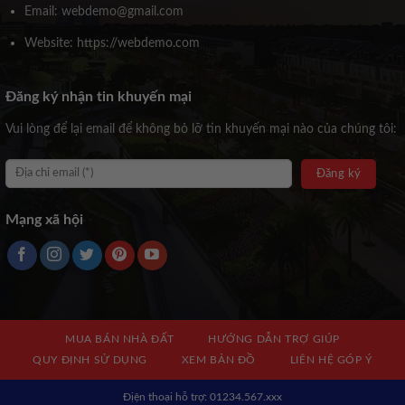
Email: webdemo@gmail.com
Website: https://webdemo.com
Đăng ký nhận tin khuyến mại
Vui lòng để lại email để không bỏ lỡ tin khuyến mại nào của chúng tôi:
Mạng xã hội
MUA BÁN NHÀ ĐẤT
HƯỚNG DẪN TRỢ GIÚP
QUY ĐỊNH SỬ DỤNG
XEM BẢN ĐỒ
LIÊN HỆ GÓP Ý
Địện thoại hỗ trợ: 01234.567.xxx