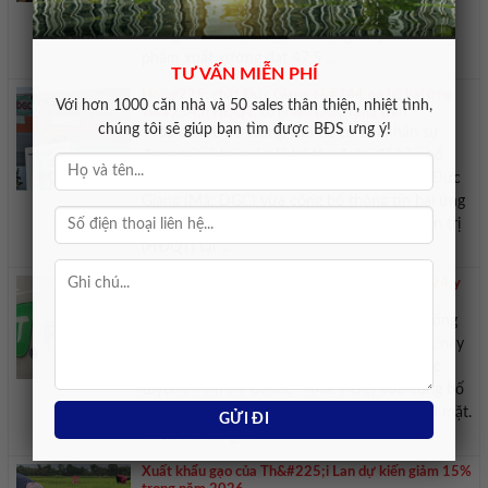
tăng 8,7% so với cùng kỳ năm trước. Lũy kế 6
tháng đầu năm, tổng sản lượng thép thành
phẩm xuất xưởng đạt 47,5 ...
TƯ VẤN MIỄN PHÍ
Ho&#225; chất Đức Giang c&#244;ng bố hai ứng
Với hơn 1000 căn nhà và 50 sales thân thiện, nhiệt tình,
vi&#234;n HĐQT, cổ phiếu DGC tăng trần
chúng tôi sẽ giúp bạn tìm được BĐS ưng ý!
Hóa chất Đức Giang vừa đề cử hai nhân sự
đang giữ vị trí quản lý tại tập đoàn để bầu bổ
sung vào HĐQT. CTCP Tập đoàn Hóa chất Đức
Giang (Mã: DGC) vừa công bố thông tin hai ứng
viên được đề cử bổ sung vào Hội đồng quản trị
(HĐQT) tại ...
Doanh nghiệp họ &#39;FPT&#39; chốt ng&#224;y
nhận cổ tức 10.000 đồng/cp
Với hơn 18 triệu cổ phiếu đang lưu hành, tổng
số tiền FPT Online dự kiến chi trả trong đợt này
vào khoảng 180 tỷ đồng. CTCP Dịch vụ Trực
tuyến FPT (FPT Online – Mã: FOC) vừa công bố
kế hoạch chi trả cổ tức năm 2025 bằng tiền mặt.
Theo đó, công ...
Xuất khẩu gạo của Th&#225;i Lan dự kiến giảm 15%