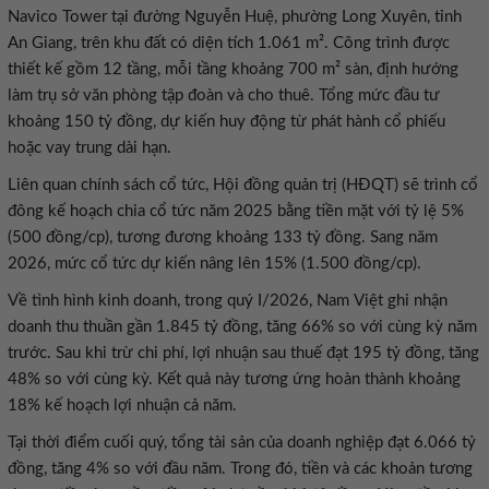
Navico Tower tại đường Nguyễn Huệ, phường Long Xuyên, tỉnh
An Giang, trên khu đất có diện tích 1.061 m². Công trình được
thiết kế gồm 12 tầng, mỗi tầng khoảng 700 m² sàn, định hướng
làm trụ sở văn phòng tập đoàn và cho thuê. Tổng mức đầu tư
khoảng 150 tỷ đồng, dự kiến huy động từ phát hành cổ phiếu
hoặc vay trung dài hạn.
Liên quan chính sách cổ tức, Hội đồng quản trị (HĐQT) sẽ trình cổ
đông kế hoạch chia cổ tức năm 2025 bằng tiền mặt với tỷ lệ 5%
(500 đồng/cp), tương đương khoảng 133 tỷ đồng. Sang năm
2026, mức cổ tức dự kiến nâng lên 15% (1.500 đồng/cp).
Về tình hình kinh doanh, trong quý I/2026, Nam Việt ghi nhận
doanh thu thuần gần 1.845 tỷ đồng, tăng 66% so với cùng kỳ năm
trước. Sau khi trừ chi phí, lợi nhuận sau thuế đạt 195 tỷ đồng, tăng
48% so với cùng kỳ. Kết quả này tương ứng hoàn thành khoảng
18% kế hoạch lợi nhuận cả năm.
Tại thời điểm cuối quý, tổng tài sản của doanh nghiệp đạt 6.066 tỷ
đồng, tăng 4% so với đầu năm. Trong đó, tiền và các khoản tương