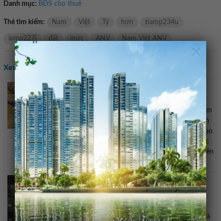
Danh mục:
BĐS cho thuê
Thẻ tìm kiếm:
Nam
Việt
Tỷ
hơn
tiamp234u
lamp227i
đất
mức
ANV
Nam Việt ANV
×
Xem các tin khác:
Gi&#225; l&#250;a gạo h&#244;m nay 6/8: Diễn
biến tr&#225;i chiều, Việt Nam c&#243; thể
&#225;p gi&#225; s&#224;n xuất khẩu
Giá lúa gạo hôm nay Theo ghi nhận, giá gạo hôm
nay tại khu vực Đồng bằng sông Cửu Long biến
động nhẹ so với ngày hôm trước. Cụ thể, giá gạo
nguyên liệu IR 50404 tăng 50 đồng/kg, lên mức
9.750 – 9.850 đồng/kg. Trong khi đó, gạo nguyên
liệu CL 555 giảm 50 ...
Nhập khẩu th&#233;p v&#224;o Mỹ tăng gần 9%
trong th&#225;ng 6
Theo Hiệp hội Gang thép Mỹ (AISI), các nhà
máy thép tại Mỹ đã xuất xưởng 8,5 triệu tấn
ngắn trong tháng 6, tăng 4,8% so với tháng 5 và