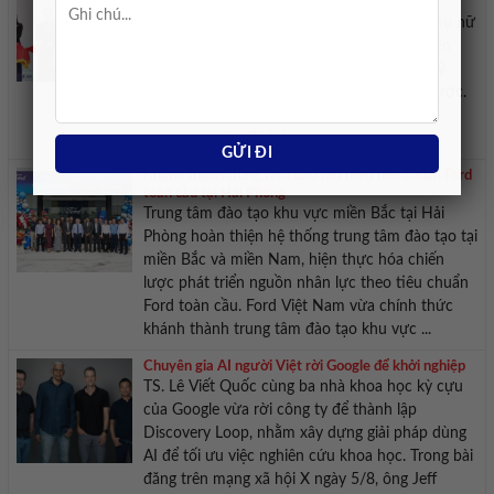
hệ ngoại giao
Triển lãm ‘Đan kết hữu nghị’ tại Bảo tàng Phụ nữ
Việt Nam giới thiệu các bộ trang phục truyền
thống của Việt Nam và Thái Lan nhân dịp kỷ
niệm 50 năm quan hệ ngoại giao giữa hai nước.
Nhân dịp kỷ niệm 50 năm thiết lập quan hệ
ngoại giao giữa Thái Lan ...
Khánh thành trung tâm đào tạo theo tiêu chuẩn Ford
toàn cầu tại Hải Phòng
Trung tâm đào tạo khu vực miền Bắc tại Hải
Phòng hoàn thiện hệ thống trung tâm đào tạo tại
miền Bắc và miền Nam, hiện thực hóa chiến
lược phát triển nguồn nhân lực theo tiêu chuẩn
Ford toàn cầu. Ford Việt Nam vừa chính thức
khánh thành trung tâm đào tạo khu vực ...
Chuyên gia AI người Việt rời Google để khởi nghiệp
TS. Lê Viết Quốc cùng ba nhà khoa học kỳ cựu
của Google vừa rời công ty để thành lập
Discovery Loop, nhằm xây dựng giải pháp dùng
AI để tối ưu việc nghiên cứu khoa học. Trong bài
đăng trên mạng xã hội X ngày 5/8, ông Jeff