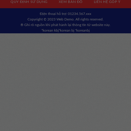
QUY ĐỊNH SỬ DỤNG
XEM BẢN ĐỒ
LIÊN HỆ GÓP Ý
Địện thoại hỗ trợ: 01234.567.xxx
Copyright © 2023 Web Demo. All rights reserved.
® Ghi rõ nguồn khi phát hành lại thông tin từ website này.
"korean kbj​
"korean bj
"koreanbj​