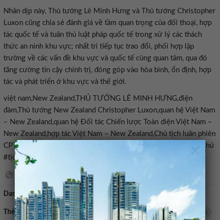
Nhân dịp này, Thủ tướng Lê Minh Hưng và Thủ tướng Christopher
Luxon cũng chia sẻ đánh giá về tầm quan trọng của đối thoại, hợp
tác quốc tế và tuân thủ luật pháp quốc tế trong xử lý các thách
thức an ninh khu vực; nhất trí tiếp tục trao đổi, phối hợp lập
trường về các vấn đề khu vực và quốc tế cùng quan tâm, qua đó
tăng cường tin cậy chính trị, đóng góp vào hòa bình, ổn định, hợp
tác và phát triển ở khu vực và thế giới.
việt nam,New Zealand,THỦ TƯỚNG LÊ MINH HƯNG,điện
đàm,Thủ tướng New Zealand Christopher Luxon,quan hệ Việt Nam
– New Zealand,quan hệ Đối tác Chiến lược Toàn diện Việt Nam –
New Zealand,hợp tác Việt Nam – New Zealand,Chủ tịch luân phiên
×
CPTPP 2026#Zealand #ủng #hộ #Việt #Nam #đảm #nhiệm #Chủ
#tịch #luân #phiên #CPTPP1779311676
Danh mục:
Bán nhà mặt tiền
Thẻ tìm kiếm:
luân
CPTPP
Chủ tịch luân phiên CPTPP 2026