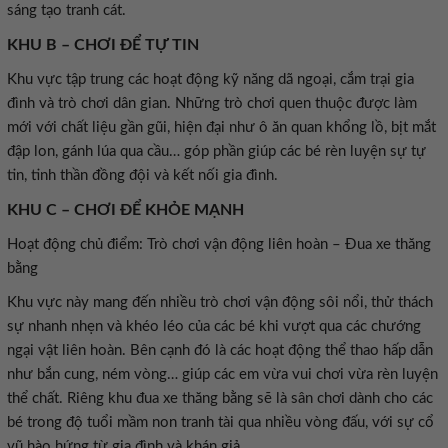
sáng tạo tranh cát.
KHU B – CHƠI ĐỂ TỰ TIN
Khu vực tập trung các hoạt động kỹ năng dã ngoại, cắm trại gia
đình và trò chơi dân gian. Những trò chơi quen thuộc được làm
mới với chất liệu gần gũi, hiện đại như ô ăn quan khổng lồ, bịt mắt
đập lon, gánh lúa qua cầu… góp phần giúp các bé rèn luyện sự tự
tin, tinh thần đồng đội và kết nối gia đình.
KHU C – CHƠI ĐỂ KHỎE MẠNH
Hoạt động chủ điểm: Trò chơi vận động liên hoàn – Đua xe thăng
bằng
Khu vực này mang đến nhiều trò chơi vận động sôi nổi, thử thách
sự nhanh nhẹn và khéo léo của các bé khi vượt qua các chướng
ngại vật liên hoàn. Bên cạnh đó là các hoạt động thể thao hấp dẫn
như bắn cung, ném vòng… giúp các em vừa vui chơi vừa rèn luyện
thể chất. Riêng khu đua xe thăng bằng sẽ là sân chơi dành cho các
bé trong độ tuổi mầm non tranh tài qua nhiều vòng đấu, với sự cổ
vũ hào hứng từ gia đình và khán giả.