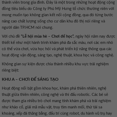
thành viên trong gia đình. Đây là một trong những hoạt động cộng
đồng tiêu biểu do Công ty Phú Mỹ Hưng tổ chức thường niên với
mong muốn tạo không gian kết nối cộng đồng, qua đó từng bước
nâng cao chất lượng sống cho cư dân khu đô thị nói riêng và
người dân TP.HCM nói chung.
Với chủ đề
“Lễ hội mùa hè – Chơi để học”,
ngày hội năm nay được
thiết kế như một hành trình khám phá đa sắc màu, nơi các em nhỏ
có thể vừa chơi, vừa học hỏi và phát triển kỹ năng thông qua các
hoạt động vận động, sáng tạo, nghệ thuật, khoa học và công nghệ.
Không gian sự kiện được chia thành nhiều khu vực trải nghiệm
riêng biệt:
KHU A – CHƠI ĐỂ SÁNG TẠO
Hoạt động nổi bật gồm khoa học, khám phá thiên nhiên, nghệ
thuật giữa thiên nhiên, công nghệ và thi đấu robotic. Các bé sẽ
được tham gia nhiều trò chơi mang tính khám phá và trải nghiệm
như khảo cổ, giải mã mẫu vật, truy tìm manh mối, thử tài sa
khoáng, xếp đá thăng bằng, đấu trí cùng robot, du hành vũ trụ hay