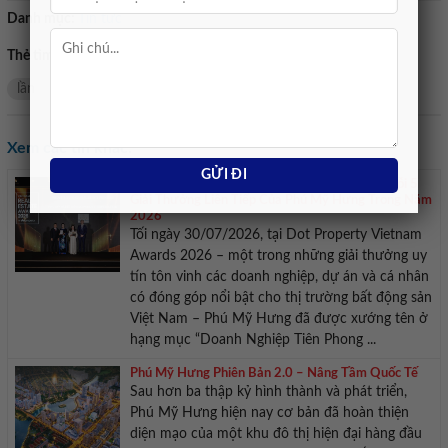
Danh mục:
Tin tức
Thẻ tìm kiếm:
Phú
Mỹ
Hưng
hướng
hội
Ngày
lần
vê
trẻ
Xem các tin khác:
Hơn 33 Năm Một Triết Lý: Điều Đứng Sau Chuỗi 5
Giải Thưởng Liên Tiếp Của Phú Mỹ Hưng Trong Năm
2026
Tối ngày 30/07/2026, tại Dot Property Vietnam
Awards 2026 – một trong những giải thưởng uy
tín tôn vinh các doanh nghiệp, dự án và cá nhân
có đóng góp nổi bật cho thị trường bất động sản
Việt Nam – Phú Mỹ Hưng đã được xướng tên ở
hạng mục “Doanh Nghiệp Tiên Phong ...
Phú Mỹ Hưng Phiên Bản 2.0 – Nâng Tầm Quốc Tế
Sau hơn ba thập kỷ hình thành và phát triển,
Phú Mỹ Hưng hiện nay cơ bản đã hoàn thiện
diện mạo của một khu đô thị hiện đại hàng đầu