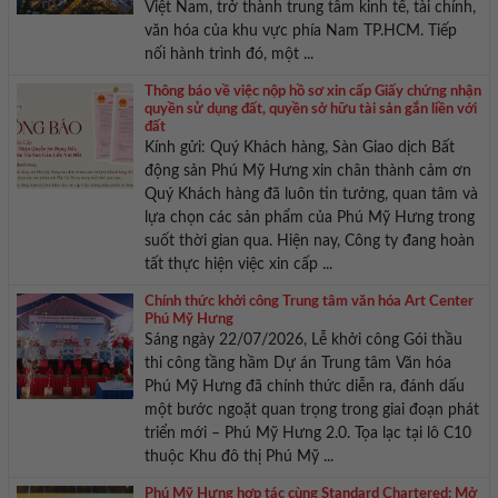
Việt Nam, trở thành trung tâm kinh tế, tài chính,
văn hóa của khu vực phía Nam TP.HCM. Tiếp
nối hành trình đó, một ...
Thông báo về việc nộp hồ sơ xin cấp Giấy chứng nhận
quyền sử dụng đất, quyền sở hữu tài sản gắn liền với
đất
Kính gửi: Quý Khách hàng, Sàn Giao dịch Bất
động sản Phú Mỹ Hưng xin chân thành cảm ơn
Quý Khách hàng đã luôn tin tưởng, quan tâm và
lựa chọn các sản phẩm của Phú Mỹ Hưng trong
suốt thời gian qua. Hiện nay, Công ty đang hoàn
tất thực hiện việc xin cấp ...
Chính thức khởi công Trung tâm văn hóa Art Center
Phú Mỹ Hưng
Sáng ngày 22/07/2026, Lễ khởi công Gói thầu
thi công tầng hầm Dự án Trung tâm Văn hóa
Phú Mỹ Hưng đã chính thức diễn ra, đánh dấu
một bước ngoặt quan trọng trong giai đoạn phát
triển mới – Phú Mỹ Hưng 2.0. Tọa lạc tại lô C10
thuộc Khu đô thị Phú Mỹ ...
Phú Mỹ Hưng hợp tác cùng Standard Chartered: Mở