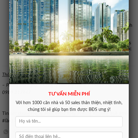
Quốc tế Wellspring Saigon South, Phòng khám Quốc tế
CarePlus, Hệ thống Trường Quốc tế CIS và Sedbergh
Vietnam
Hỗ trợ: Trung tâm Anh ngữ ILA, Bệnh viện Phương Nam –
Thành viên của Tập đoàn Y tế Phương Châu, Trung tâm Anh
ngữ Apollo English, Bibica, Hệ thống Trung tâm dạy vẽ
Global Art Việt Nam, Sasa Ballet, App Livin PMH, Kem
Marius, Thương hiệu đồ chơi giáo dục Learning Resources
từ Mỹ, đơn vị giáo dục Mee and More, Câu lạc bộ âm nhạc
Maximus
Thông tin liên hệ:
– Phòng Đối ngoại – Công ty Phú Mỹ Hưng – Thanh Toàn (Mr.) –
0989 217867
TƯ VẤN MIỄN PHÍ
Với hơn 1000 căn nhà và 50 sales thân thiện, nhiệt tình,
chúng tôi sẽ giúp bạn tìm được BĐS ưng ý!
Tin tức chung#Ngày #hội #Phú #Mỹ #Hưng #hướng #về #trẻ
#lần1779513885