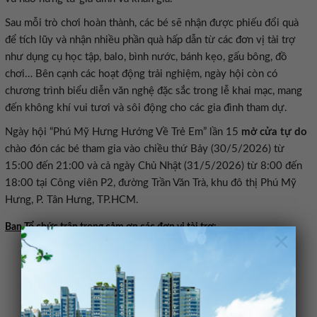
Sau mỗi trò chơi hoàn thành, các bé sẽ nhận được phiếu đổi quà
để tích lũy và nhận nhiều phần quà hấp dẫn từ các đơn vị tài trợ
như dụng cụ học tập, balo, bình nước, bánh kẹo, gấu bông, đồ
chơi… Bên cạnh các hoạt động trải nghiệm, ngày hội còn có
chương trình biểu diễn văn nghệ đặc sắc trong lễ khai mạc, mang
đến không khí vui tươi và sôi động cho các gia đình tham dự.
Ngày hội “Phú Mỹ Hưng Hướng Về Trẻ Em” lần 15
mở cửa tự do
chào đón các bé tham gia vào chiều thứ Bảy (30/5/2026) từ
15:00 đến 21:00 và cả ngày Chủ Nhật (31/5/2026) từ 8:00 đến
18:00 tại Công viên P2, đường Trần Văn Trà, khu đô thị Phú Mỹ
Hưng, P. Tân Hưng, TP.HCM.
Ban Tổ chức trân trọng cảm ơn các đơn vị tài trợ:
×
Đồng tổ chức: Công ty Cổ phần Konnit Group
Tài trợ Vàng: Công ty Cổ phần Ánh Dương Việt Nam
(Vinasun Taxi)
Tài trợ Bạc: Trung tâm Thương mại Crescent Mall
Tài trợ Đồng: Nutifood GrowPLUS+, Trường Song ngữ