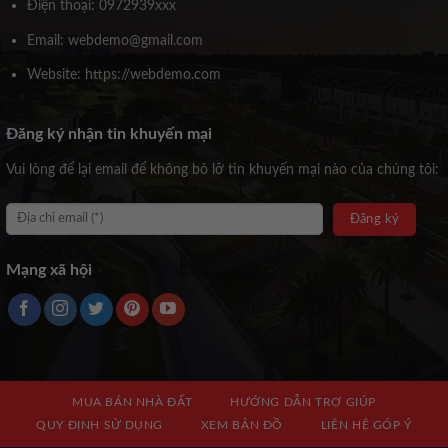
Điện thoại: 0972939xxx
Email: webdemo@gmail.com
Website: https://webdemo.com
Đăng ký nhận tin khuyến mại
Vui lòng để lại email để không bỏ lỡ tin khuyến mại nào của chúng tôi:
Mạng xã hội
MUA BÁN NHÀ ĐẤT
HƯỚNG DẪN TRỢ GIÚP
QUY ĐỊNH SỬ DỤNG
XEM BẢN ĐỒ
LIÊN HỆ GÓP Ý