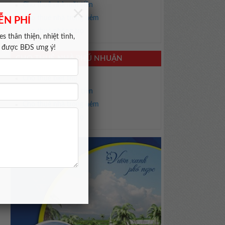
Cho thuê nhà mặt tiền
×
Cho thuê nhà trong hẻm
ỄN PHÍ
ư
Cho thuê phòng trọ
s thân thiện, nhiệt tình,
m được BĐS ưng ý!
CHO THUÊ NHÀ PHÚ NHUẬN
Cho thuê biệt thự
Cho thuê nhà mặt tiền
Cho thuê nhà trong hẻm
h
Cho thuê phòng trọ