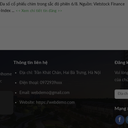
a số cổ phiếu chìm trong sắc đỏ phiên 6/8. Nguồn: Vietstock Finance
Index ...
<< Xem chi tiết tin đăng >>
Thông tin liên hệ
Đăng k
Địa chỉ: Trần Khát Chân, Hai Bà Trưng, Hà Nội
Vui lòn
vihome
của chú
y:
Điện thoại: 0972939xxx
Email: webdemo@gmail.com
Ông Huỳnh Trấn Thành
Website: https://webdemo.com
Founder Novihome
Mạng x