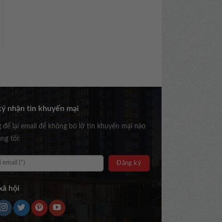
ý nhận tin khuyến mại
g để lại email để không bỏ lỡ tin khuyến mại nào
ng tôi:
ã hội