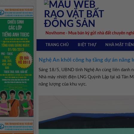
Skip
to
content
Novihome - Mua bán ký gửi nhà đất chuyên ngh
TRANG CHỦ
BIỆT THỰ
NHÀ MẶT TIỀN
Nghệ An khởi công hạ tầng dự án năng 
Sáng 18/5, UBND tỉnh Nghệ An cùng liên danh nh
Nhà máy nhiệt điện LNG Quỳnh Lập tại xã Tân Mai
năng lượng của khu vực.