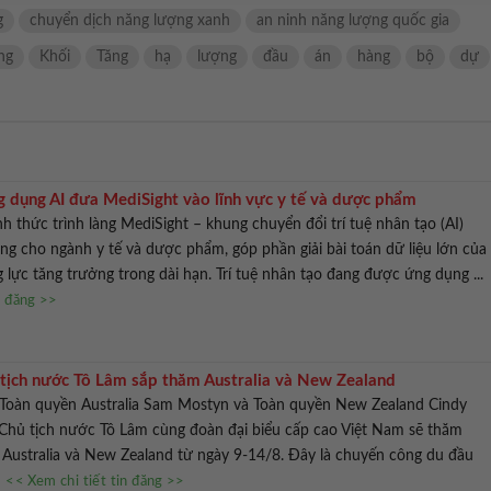
g
chuyển dịch năng lượng xanh
an ninh năng lượng quốc gia
ng
Khối
Tăng
hạ
lượng
đầu
án
hàng
bộ
dự
 dụng AI đưa MediSight vào lĩnh vực y tế và dược phẩm
h thức trình làng MediSight – khung chuyển đổi trí tuệ nhân tạo (AI)
êng cho ngành y tế và dược phẩm, góp phần giải bài toán dữ liệu lớn của
 lực tăng trưởng trong dài hạn. Trí tuệ nhân tạo đang được ứng dụng ...
n đăng >>
 tịch nước Tô Lâm sắp thăm Australia và New Zealand
 Toàn quyền Australia Sam Mostyn và Toàn quyền New Zealand Cindy
, Chủ tịch nước Tô Lâm cùng đoàn đại biểu cấp cao Việt Nam sẽ thăm
Australia và New Zealand từ ngày 9-14/8. Đây là chuyến công du đầu
.
<< Xem chi tiết tin đăng >>