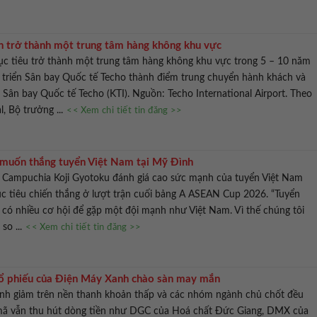
 trở thành một trung tâm hàng không khu vực
c tiêu trở thành một trung tâm hàng không khu vực trong 5 – 10 năm
t triển Sân bay Quốc tế Techo thành điểm trung chuyển hành khách và
. Sân bay Quốc tế Techo (KTI). Nguồn: Techo International Airport. Theo
, Bộ trưởng ...
<< Xem chi tiết tin đăng >>
muốn thắng tuyển Việt Nam tại Mỹ Đình
 Campuchia Koji Gyotoku đánh giá cao sức mạnh của tuyển Việt Nam
c tiêu chiến thắng ở lượt trận cuối bảng A ASEAN Cup 2026. “Tuyển
có nhiều cơ hội để gặp một đội mạnh như Việt Nam. Vì thế chúng tôi
 so ...
<< Xem chi tiết tin đăng >>
ổ phiếu của Điện Máy Xanh chào sàn may mắn
ỉnh giảm trên nền thanh khoản thấp và các nhóm ngành chủ chốt đều
ã vẫn thu hút dòng tiền như DGC của Hoá chất Đức Giang, DMX của