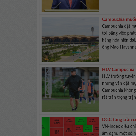
Campuchia muốn
Campuchia đặt mụ
tới bằng việc phá
hàng hóa hiện đại
ông Mao Havannal
HLV Campuchia 
HLV trưởng tuyển
nhưng vẫn đặt mụ
Campuchia không 
rất trân trọng trận
DGC tăng trần c
VN-Index điều ch
ảm đạm, một số m