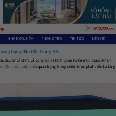
iệp
0972.939.xxx
NHÀ NGÕ, HẺM
PHÒNG TRỌ
TIN TỨC
LIÊN HỆ
lượng hàng đầu Bắc Trung Bộ
à đầu tư tổ chức Lễ công bố và khởi công hạ tầng kỹ thuật dự án
, đánh dấu bước tiến quan trọng trong chiến lược phát triển hạ tầng