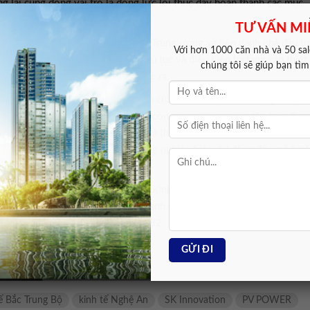
 lai cũng đóng vai trò là động lực lõi thúc đẩy hoàn thành các mục
1 – 2030, tầm nhìn đến năm 2050.
TƯ VẤN MI
c phối hợp cùng các ban, bộ, ngành Trung ương và liên danh nhà đầu t
Với hơn 1000 căn nhà và 50 sale
i phóng mặt bằng. Các hồ sơ, thủ tục và điều kiện hạ tầng cần thiết
chúng tôi sẽ giúp bạn tì
thi công dự án bám sát tiến độ đề ra.
Lập không chỉ bổ sung nguồn điện chạy nền ổn định, sử dụng công
ho hệ thống điện lưới quốc gia mà còn mở ra không gian thu hút đầu
g kỹ thuật là bước đệm pháp lý và thực tiễn vững chắc, tái khẳng
ch cơ cấu kinh tế theo hướng công nghiệp hiện đại, thúc đẩy mô hìn
í LNG,PV POWER,SK Innovation,kinh tế Nghệ An,hạ tầng năng
 Trung Bộ,chuyển dịch năng lượng xanh,dự án điện 2026#Nghệ #khởi
 #đầu #Bắc #Trung #Bộ1779132182
tế Bắc Trung Bộ
kinh tế Nghệ An
SK Innovation
PV POWER