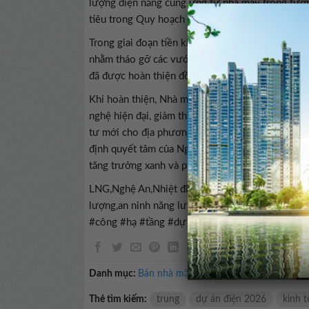
lượng điện năng cung ứng từ nhà máy trong tương
tiêu trong Quy hoạch tỉnh Nghệ An thời kỳ 202
Trong giai đoạn tiền khả thi, Nghệ An đã tích cự
nhằm tháo gỡ các vướng mắc về mặt pháp lý và giả
đã được hoàn thiện đồng bộ để đảm bảo công tác 
Khi hoàn thiện, Nhà máy Nhiệt điện LNG Quỳnh 
nghệ hiện đại, giảm thiểu tác động môi trường c
tư mới cho địa phương. Cột mốc khởi công hạ tần
định quyết tâm của Nghệ An trong việc chuyển dị
tăng trưởng xanh và phát triển bền vững.
LNG,Nghệ An,Nhiệt điện LNG Quỳnh Lập,Điện kh
lượng,an ninh năng lượng quốc gia,kinh tế Bắc
#công #hạ #tầng #dự #án #năng #lượng #hàng
Danh mục:
Bán nhà mặt tiền
Thẻ tìm kiếm:
trung
dự án điện 2026
kinh 