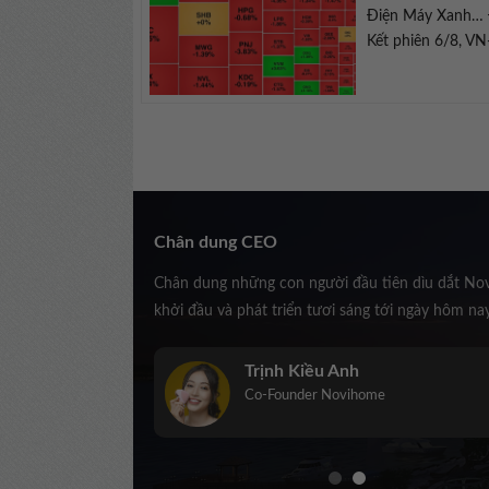
Điện Máy Xanh… Đ
Kết phiên 6/8, VN-
Chân dung CEO
Chân dung những con người đầu tiên dìu dắt No
khởi đầu và phát triển tươi sáng tới ngày hôm na
Trịnh Kiều Anh
Co-Founder Novihome