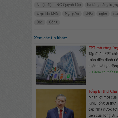
Nhiệt điện LNG Quỳnh Lập
hạ tầng năng lượn
Điện khí LNG
Nghệ An
LNG
nghệ
nă
Bắc
Công
Xem các tin khác:
FPT mở rộng ứng
Tập đoàn FPT chín
toàn diện dành ri
ngành và tạo động
<< Xem chi tiết ti
Tổng Bí thư Chủ
Nhận lời mời của
Kiro, Tổng Bí thư
cấp Nhà nước tới 
tiên của Tổng Bí ..