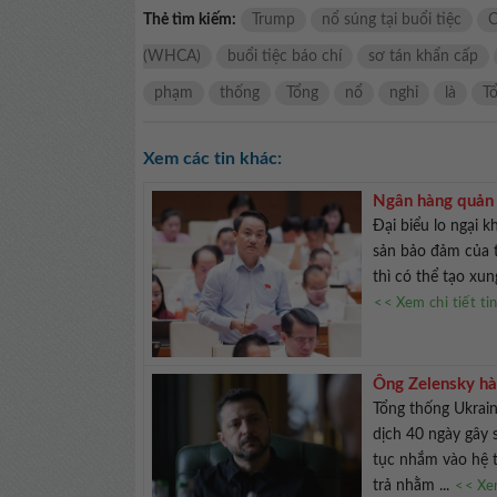
Thẻ tìm kiếm:
Trump
nổ súng tại buổi tiệc
C
(WHCA)
buổi tiệc báo chí
sơ tán khẩn cấp
phạm
thống
Tổng
nổ
nghỉ
là
T
Xem các tin khác:
Ngân hàng quản l
Đại biểu lo ngại 
sản bảo đảm của t
thì có thể tạo xun
<< Xem chi tiết ti
Ông Zelensky hài
Tổng thống Ukrain
dịch 40 ngày gây 
tục nhắm vào hệ t
trả nhằm ...
<< Xem