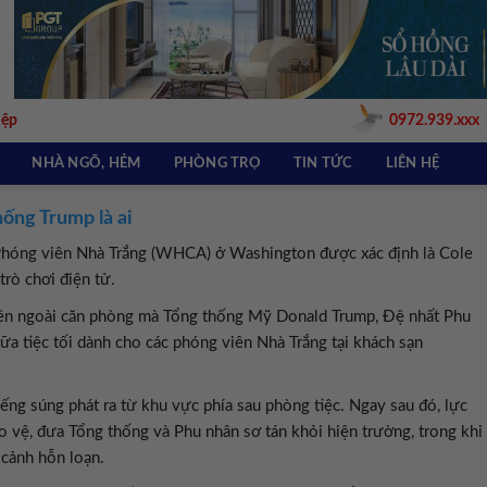
iệp
0972.939.xxx
NHÀ NGÕ, HẺM
PHÒNG TRỌ
TIN TỨC
LIÊN HỆ
hống Trump là ai
 Phóng viên Nhà Trắng (WHCA) ở Washington được xác định là Cole
trò chơi điện tử.
i bên ngoài căn phòng mà Tổng thống Mỹ Donald Trump, Đệ nhất Phu
a tiệc tối dành cho các phóng viên Nhà Trắng tại khách sạn
iếng súng phát ra từ khu vực phía sau phòng tiệc. Ngay sau đó, lực
o vệ, đưa Tổng thống và Phu nhân sơ tán khỏi hiện trường, trong khi
 cảnh hỗn loạn.