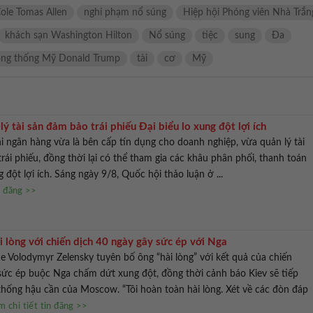
ole Tomas Allen
nghi phạm nổ súng
Hiệp hội Phóng viên Nhà Trắn
khách sạn Washington Hilton
Nổ súng
tiệc
sung
Đa
ổng thống Mỹ Donald Trump
tài
cơ
Mỹ
ý tài sản đảm bảo trái phiếu Đại biểu lo xung đột lợi ích
khi ngân hàng vừa là bên cấp tín dụng cho doanh nghiệp, vừa quản lý tài
rái phiếu, đồng thời lại có thể tham gia các khâu phân phối, thanh toán
g đột lợi ích. Sáng ngày 9/8, Quốc hội thảo luận ở ...
n đăng >>
 lòng với chiến dịch 40 ngày gây sức ép với Nga
e Volodymyr Zelensky tuyên bố ông “hài lòng” với kết quả của chiến
sức ép buộc Nga chấm dứt xung đột, đồng thời cảnh báo Kiev sẽ tiếp
hống hậu cần của Moscow. “Tôi hoàn toàn hài lòng. Xét về các đòn đáp
 chi tiết tin đăng >>