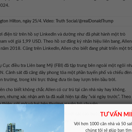
2024.
ngton Hilton, ngày 25/4. Video: Truth Social/@realDonaldTrump
hơi điện tử trên hồ sợ LinkedIn và dường như đã phát hành một trò
am với giá 1,99 USD. Theo hồ sơ đăng ký nhãn hiệu liên bang, Allen
 năm 2018. Cũng trên LinkedIn, Allen cho biết đang phát triển một tr
 Cục điều tra Liên bang Mỹ (FBI) đã tập trung bên ngoài một ngôi nh
NN
. Cảnh sát đã căng dây phong tỏa một phần tuyến phố và chiếu đèn
 trường, trong khi trực thăng đưa tin bay lượn trên bầu trời.
n cho biết không chắc Allen có cư trú tại căn nhà này hay không.
, nhưng xác nhận anh ta đã xuất hiện tại đây “vài ngày trước”. Theo
 thiện, cởi mở và hai bên thường xuyên trò chuyện.
TƯ VẤN MI
n bang tại Washington vào ngày 27/4 với các cáo buộc sử dụng súng
nhân viên liên bang bằng vũ khí nguy hiểm.
Với hơn 1000 căn nhà và 50 sale
chúng tôi sẽ giúp bạn tì