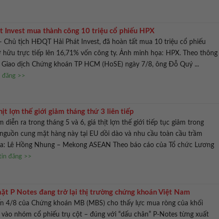
át Invest mua thành công 10 triệu cổ phiếu HPX
 Chủ tịch HĐQT Hải Phát Invest, đã hoàn tất mua 10 triệu cổ phiếu
ở hữu trực tiếp lên 16,71% vốn công ty. Ảnh minh họa: HPX. Theo thông
ở Giao dịch Chứng khoán TP HCM (HoSE) ngày 7/8, ông Đỗ Quý ...
n đăng >>
ịt lợn thế giới giảm tháng thứ 3 liên tiếp
diễn ra trong tháng 5 và 6, giá thịt lợn thế giới tiếp tục giảm trong
 nguồn cung mặt hàng này tại EU dồi dào và nhu cầu toàn cầu trầm
ọa: Lê Hồng Nhung – Mekong ASEAN Theo báo cáo của Tổ chức Lương
tin đăng >>
mặt P Notes đang trở lại thị trường chứng khoán Việt Nam
đến 4/8 của Chứng khoán MB (MBS) cho thấy lực mua ròng của khối
õ vào nhóm cổ phiếu trụ cột – đúng với “dấu chân” P-Notes từng xuất