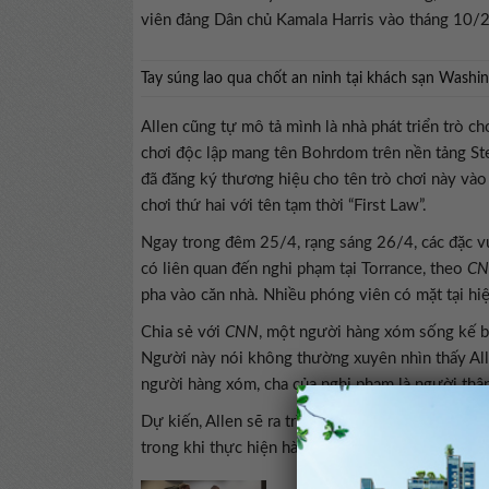
viên đảng Dân chủ Kamala Harris vào tháng 10/
Tay súng lao qua chốt an ninh tại khách sạn Washi
Allen cũng tự mô tả mình là nhà phát triển trò c
chơi độc lập mang tên Bohrdom trên nền tảng Ste
đã đăng ký thương hiệu cho tên trò chơi này vào
chơi thứ hai với tên tạm thời “First Law”.
Ngay trong đêm 25/4, rạng sáng 26/4, các đặc vụ
có liên quan đến nghi phạm tại Torrance, theo
C
pha vào căn nhà. Nhiều phóng viên có mặt tại hiện
Chia sẻ với
CNN
, một người hàng xóm sống kế bê
Người này nói không thường xuyên nhìn thấy Allen
người hàng xóm, cha của nghi phạm là người thân
Dự kiến, Allen sẽ ra trình diện trước tòa án liê
trong khi thực hiện hành vi bạo lực và tấn công 