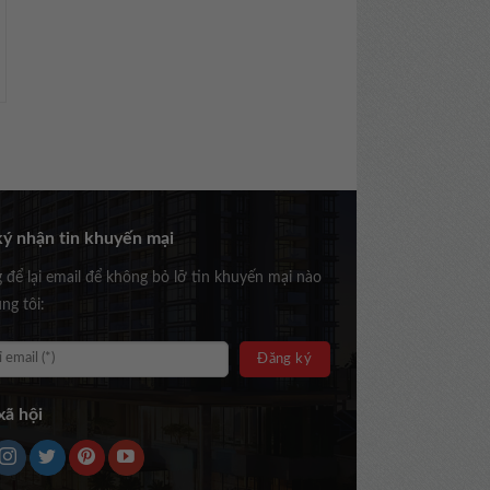
ý nhận tin khuyến mại
g để lại email để không bỏ lỡ tin khuyến mại nào
ng tôi:
ã hội