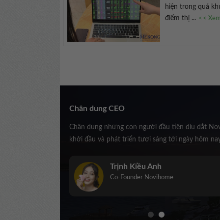
hiện trong quá kh
điểm thị ...
<< Xem 
Chân dung CEO
Chân dung những con người đầu tiên dìu dắt No
khởi đầu và phát triển tươi sáng tới ngày hôm na
Trịnh Kiều Anh
Co-Founder Novihome