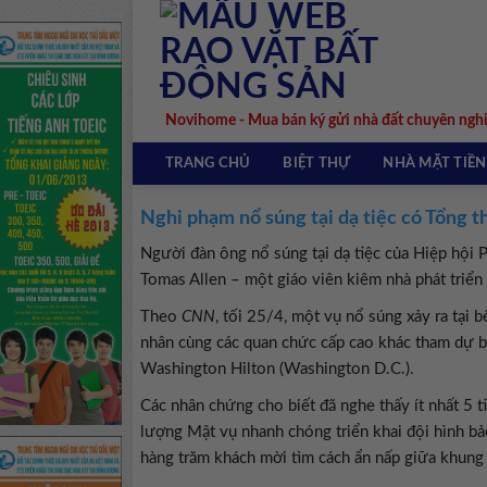
Skip
to
content
Novihome - Mua bán ký gửi nhà đất chuyên ngh
TRANG CHỦ
BIỆT THỰ
NHÀ MẶT TIỀN
Nghi phạm nổ súng tại dạ tiệc có Tổng t
Người đàn ông nổ súng tại dạ tiệc của Hiệp hội
Tomas Allen – một giáo viên kiêm nhà phát triển 
Theo
CNN
, tối 25/4, một vụ nổ súng xảy ra tạ
nhân cùng các quan chức cấp cao khác tham dự bữ
Washington Hilton (Washington D.C.).
Các nhân chứng cho biết đã nghe thấy ít nhất 5 t
lượng Mật vụ nhanh chóng triển khai đội hình bả
hàng trăm khách mời tìm cách ẩn nấp giữa khung