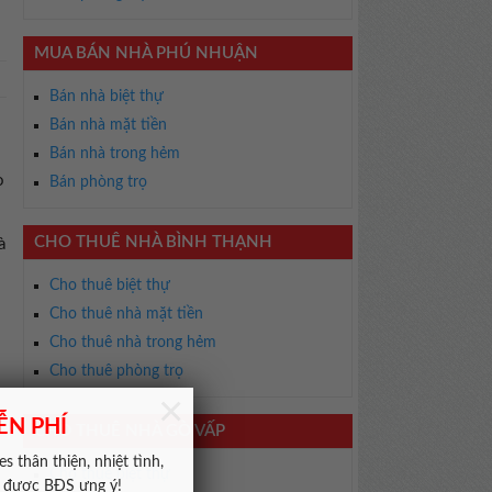
MUA BÁN NHÀ PHÚ NHUẬN
Bán nhà biệt thự
Bán nhà mặt tiền
Bán nhà trong hẻm
ò
Bán phòng trọ
CHO THUÊ NHÀ BÌNH THẠNH
à
Cho thuê biệt thự
Cho thuê nhà mặt tiền
Cho thuê nhà trong hẻm
Cho thuê phòng trọ
×
ỄN PHÍ
CHO THUÊ NHÀ GÒ VẤP
s thân thiện, nhiệt tình,
Cho thuê biệt thự
m được BĐS ưng ý!