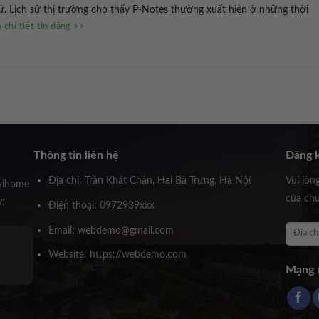
ứ. Lịch sử thị trường cho thấy P-Notes thường xuất hiện ở những thời
chi tiết tin đăng >>
Thông tin liên hệ
Đăng k
Địa chỉ: Trần Khát Chân, Hai Bà Trưng, Hà Nội
Vui lòn
vihome
của chú
y:
Điện thoại: 0972939xxx
Email: webdemo@gmail.com
Ông Huỳnh Trấn Thành
Website: https://webdemo.com
Founder Novihome
Mạng x