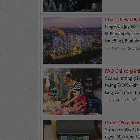
Chủ tịch Hải Ph
Ông Đỗ Quý Hải –
HPX, nâng tỷ lệ s
tin công bố tại S
<< Xem chi tiết ti
FAO Chỉ số giá th
Sau xu hướng giảm 
tháng 7/2026 khi
lắng. Ảnh minh h
...
<< Xem chi tiết 
Dòng tiền giấu 
Số liệu từ 28/7 
ngoại tập trung r