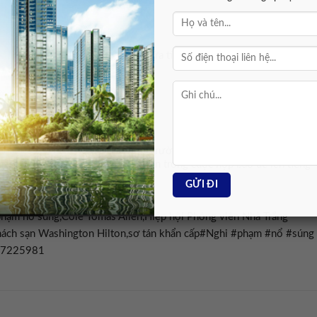
nổ súng tại tiệc chiêu đãi
khẩn trương hộ tống rời khỏi bữa tiệc chiêu đãi vào tối 25/4 (sáng
g.
ụ nổ súng tại tiệc tối báo chí
u sau khi được sơ tán khỏi hiện trường vụ nổ súng tại buổi tiệc của
ống Mỹ Donald Trump đã xuất hiện trong cuộc họp báo để lên tiếng
hạm nổ súng,Cole Tomas Allen,Hiệp hội Phóng viên Nhà Trắng
,khách sạn Washington Hilton,sơ tán khẩn cấp#Nghi #phạm #nổ #súng
777225981