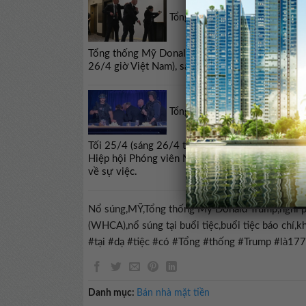
Tổng thống Trump phải sơ tán do 
Tổng thống Mỹ Donald Trump đã được các Mật vụ 
26/4 giờ Việt Nam), sau khi xảy ra một vụ nổ sún
Tổng thống Trump lên tiếng sau v
Tối 25/4 (sáng 26/4 theo giờ Việt Nam), không lâ
Hiệp hội Phóng viên Nhà Trắng (WHCA), Tổng th
về sự việc.
Nổ súng,MỸ,Tổng thống Mỹ Donald Trump,nghi p
(WHCA),nổ súng tại buổi tiệc,buổi tiệc báo chí
#tại #dạ #tiệc #có #Tổng #thống #Trump #là1
Danh mục:
Bán nhà mặt tiền