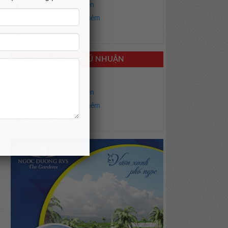
Cho thuê nhà mặt tiền
Cho thuê nhà trong hẻm
Cho thuê phòng trọ
CHO THUÊ NHÀ PHÚ NHUẬN
Cho thuê biệt thự
Cho thuê nhà mặt tiền
Cho thuê nhà trong hẻm
Cho thuê phòng trọ