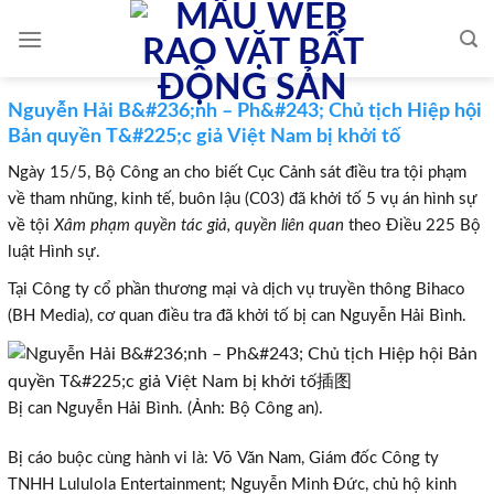
Skip
to
content
Nguyễn Hải B&#236;nh – Ph&#243; Chủ tịch Hiệp hội
Bản quyền T&#225;c giả Việt Nam bị khởi tố
Ngày 15/5, Bộ Công an cho biết Cục Cảnh sát điều tra tội phạm
về tham nhũng, kinh tế, buôn lậu (C03) đã khởi tố 5 vụ án hình sự
về tội
Xâm phạm quyền tác giả, quyền liên quan
theo Điều 225 Bộ
luật Hình sự.
Tại Công ty cổ phần thương mại và dịch vụ truyền thông Bihaco
(BH Media), cơ quan điều tra đã khởi tố bị can Nguyễn Hải Bình.
Bị can Nguyễn Hải Bình. (Ảnh: Bộ Công an).
Bị cáo buộc cùng hành vi là: Võ Văn Nam, Giám đốc Công ty
TNHH Lululola Entertainment; Nguyễn Minh Đức, chủ hộ kinh