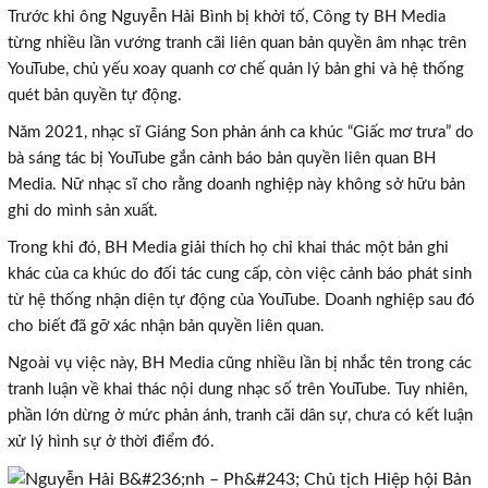
Trước khi ông Nguyễn Hải Bình bị khởi tố, Công ty BH Media
từng nhiều lần vướng tranh cãi liên quan bản quyền âm nhạc trên
YouTube, chủ yếu xoay quanh cơ chế quản lý bản ghi và hệ thống
quét bản quyền tự động.
Năm 2021, nhạc sĩ Giáng Son phản ánh ca khúc “Giấc mơ trưa” do
bà sáng tác bị YouTube gắn cảnh báo bản quyền liên quan BH
Media. Nữ nhạc sĩ cho rằng doanh nghiệp này không sở hữu bản
ghi do mình sản xuất.
Trong khi đó, BH Media giải thích họ chỉ khai thác một bản ghi
khác của ca khúc do đối tác cung cấp, còn việc cảnh báo phát sinh
từ hệ thống nhận diện tự động của YouTube. Doanh nghiệp sau đó
cho biết đã gỡ xác nhận bản quyền liên quan.
Ngoài vụ việc này, BH Media cũng nhiều lần bị nhắc tên trong các
tranh luận về khai thác nội dung nhạc số trên YouTube. Tuy nhiên,
phần lớn dừng ở mức phản ánh, tranh cãi dân sự, chưa có kết luận
xử lý hình sự ở thời điểm đó.