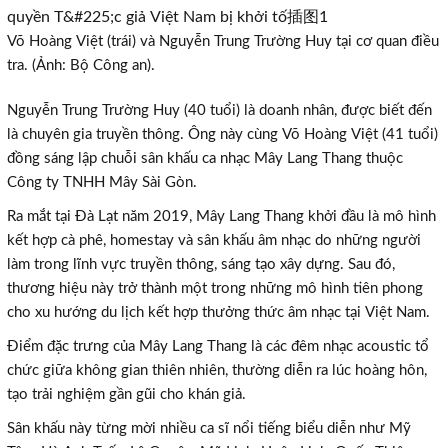
Võ Hoàng Việt (trái) và Nguyễn Trung Trường Huy tại cơ quan điều
tra. (Ảnh: Bộ Công an).
Nguyễn Trung Trường Huy (40 tuổi) là doanh nhân, được biết đến
là chuyên gia truyền thông. Ông này cùng Võ Hoàng Việt (41 tuổi)
đồng sáng lập chuỗi sân khấu ca nhạc Mây Lang Thang thuộc
Công ty TNHH Mây Sài Gòn.
Ra mắt tại Đà Lạt năm 2019, Mây Lang Thang khởi đầu là mô hình
kết hợp cà phê, homestay và sân khấu âm nhạc do những người
làm trong lĩnh vực truyền thông, sáng tạo xây dựng. Sau đó,
thương hiệu này trở thành một trong những mô hình tiên phong
cho xu hướng du lịch kết hợp thưởng thức âm nhạc tại Việt Nam.
Điểm đặc trưng của Mây Lang Thang là các đêm nhạc acoustic tổ
chức giữa không gian thiên nhiên, thường diễn ra lúc hoàng hôn,
tạo trải nghiệm gần gũi cho khán giả.
Sân khấu này từng mời nhiều ca sĩ nổi tiếng biểu diễn như Mỹ