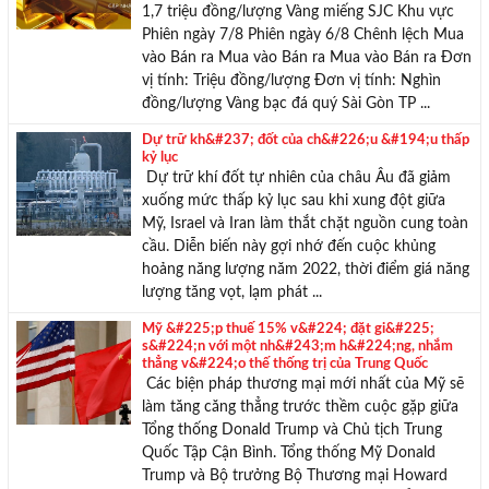
1,7 triệu đồng/lượng Vàng miếng SJC Khu vực
Phiên ngày 7/8 Phiên ngày 6/8 Chênh lệch Mua
vào Bán ra Mua vào Bán ra Mua vào Bán ra Đơn
vị tính: Triệu đồng/lượng Đơn vị tính: Nghìn
đồng/lượng Vàng bạc đá quý Sài Gòn TP ...
Dự trữ kh&#237; đốt của ch&#226;u &#194;u thấp
kỷ lục
Dự trữ khí đốt tự nhiên của châu Âu đã giảm
xuống mức thấp kỷ lục sau khi xung đột giữa
Mỹ, Israel và Iran làm thắt chặt nguồn cung toàn
cầu. Diễn biến này gợi nhớ đến cuộc khủng
hoảng năng lượng năm 2022, thời điểm giá năng
lượng tăng vọt, lạm phát ...
Mỹ &#225;p thuế 15% v&#224; đặt gi&#225;
s&#224;n với một nh&#243;m h&#224;ng, nhắm
thẳng v&#224;o thế thống trị của Trung Quốc
Các biện pháp thương mại mới nhất của Mỹ sẽ
làm tăng căng thẳng trước thềm cuộc gặp giữa
Tổng thống Donald Trump và Chủ tịch Trung
Quốc Tập Cận Bình. Tổng thống Mỹ Donald
Trump và Bộ trưởng Bộ Thương mại Howard