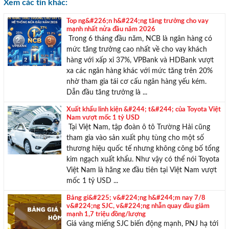
Xem các tin khác:
Với hơn 1000 căn nhà và 50 sales thân thiện, nhiệt tình,
Top ng&#226;n h&#224;ng tăng trưởng cho vay
chúng tôi sẽ giúp bạn tìm được BĐS ưng ý!
mạnh nhất nửa đầu năm 2026
Trong 6 tháng đầu năm, NCB là ngân hàng có
mức tăng trưởng cao nhất về cho vay khách
hàng với xấp xỉ 37%, VPBank và HDBank vượt
xa các ngân hàng khác với mức tăng trên 20%
nhờ tham gia tái cơ cấu ngân hàng yếu kém.
Dẫn đầu tăng trưởng là ...
Xuất khẩu linh kiện &#244; t&#244; của Toyota Việt
Nam vượt mốc 1 tỷ USD
Tại Việt Nam, tập đoàn ô tô Trường Hải cũng
tham gia vào sản xuất phụ tùng cho một số
thương hiệu quốc tế nhưng không công bố tổng
kim ngạch xuất khẩu. Như vậy có thể nói Toyota
Việt Nam là hãng xe đầu tiên tại Việt Nam vượt
mốc 1 tỷ USD ...
Bảng gi&#225; v&#224;ng h&#244;m nay 7/8
v&#224;ng SJC, v&#224;ng nhẫn quay đầu giảm
mạnh 1,7 triệu đồng/lượng
Giá vàng miếng SJC biến động mạnh, PNJ hạ tới