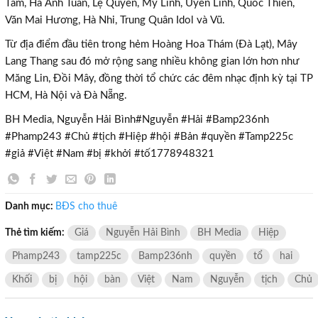
Tâm, Hà Anh Tuấn, Lệ Quyên, Mỹ Linh, Uyên Linh, Quốc Thiên,
Văn Mai Hương, Hà Nhi, Trung Quân Idol và Vũ.
×
Từ địa điểm đầu tiên trong hẻm Hoàng Hoa Thám (Đà Lạt), Mây
Lang Thang sau đó mở rộng sang nhiều không gian lớn hơn như
Măng Lin, Đồi Mây, đồng thời tổ chức các đêm nhạc định kỳ tại TP
HCM, Hà Nội và Đà Nẵng.
BH Media, Nguyễn Hải Bình#Nguyễn #Hải #Bamp236nh
#Phamp243 #Chủ #tịch #Hiệp #hội #Bản #quyền #Tamp225c
#giả #Việt #Nam #bị #khởi #tố1778948321
Danh mục:
BĐS cho thuê
Thẻ tìm kiếm:
Giá
Nguyễn Hải Bình
BH Media
Hiệp
Phamp243
tamp225c
Bamp236nh
quyền
tổ
hai
Khối
bị
hội
bàn
Việt
Nam
Nguyễn
tịch
Chủ
TƯ VẤN MIỄN PHÍ