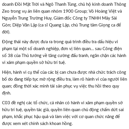
doanh Đồi Mặt Trời và Ngô Thanh Tùng, chủ hộ kinh doanh Thông
Zeo trong vụ án liên quan nhóm 1900 Group; Võ Hoàng Việt và
Nguyễn Trung Trường Huy, Giám đốc Công ty TNHH Mây Sài
Gòn; Diệp Văn Lập (ca sĩ Quang Lập, chủ Trung tâm Giọng ca để
đời).
Động thái này được đưa ra trong quá trình điều tra dấu hiệu vi
phạm tại một số doanh nghiệp, đơn vị liên quan… sau Công điện
số 38 của Thủ tướng về tăng cường đấu tranh, ngăn chặn các hành
vi xâm phạm quyền sở hữu trí tuệ.
Hiện, hành vi cụ thể của các bị can chưa được nhà chức trách công
bố do đang tiếp tục mở rộng điều tra, làm rõ hành vi của người liên
quan; đồng thời xác minh tài sản phục vụ việc thu hồi theo quy
định.
C03 đề nghị các tổ chức, cá nhân có hành vi xâm phạm quyền sở
hữu trí tuệ, quyền tác giả, quyền liên quan chủ động chấm dứt sai
phạm, khắc phục hậu quả và làm việc với cơ quan chức năng để
được xem xét chính sách khoan hồng.