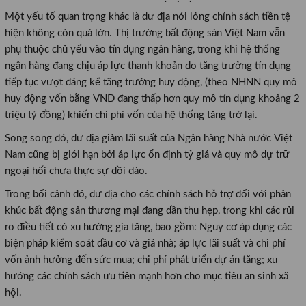
Một yếu tố quan trọng khác là dư địa nới lỏng chính sách tiền tệ
hiện không còn quá lớn. Thị trường bất động sản Việt Nam vẫn
phụ thuộc chủ yếu vào tín dụng ngân hàng, trong khi hệ thống
ngân hàng đang chịu áp lực thanh khoản do tăng trưởng tín dụng
tiếp tục vượt đáng kể tăng trưởng huy động, (theo NHNN quy mô
huy động vốn bằng VND đang thấp hơn quy mô tín dụng khoảng 2
triệu tỷ đồng) khiến chi phí vốn của hệ thống tăng trở lại.
Song song đó, dư địa giảm lãi suất của Ngân hàng Nhà nước Việt
Nam cũng bị giới hạn bởi áp lực ổn định tỷ giá và quy mô dự trữ
ngoại hối chưa thực sự dồi dào.
Trong bối cảnh đó, dư địa cho các chính sách hỗ trợ đối với phân
khúc bất động sản thương mại đang dần thu hẹp, trong khi các rủi
ro điều tiết có xu hướng gia tăng, bao gồm
: Nguy cơ áp dụng các
biện pháp kiểm soát đầu cơ và giá nhà; áp lực lãi suất và chi phí
vốn ảnh hưởng đến sức mua; chi phí phát triển dự án tăng; xu
hướng các chính sách ưu tiên mạnh hơn cho mục tiêu an sinh xã
hội.