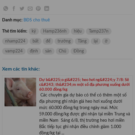
Danh mục:
BĐS cho thuê
Thẻ tìm kiếm:
kỷ
Hamp236nh
hiệu
Tamp237n
nhamp224
bất
để
trưởng
Tăng
lại
ở
vamp224
định
sản
Chủ
Đồng
Xem các tin khác:
Dự b&#225;o gi&#225; heo hơi ng&#224;y 7/8: Sẽ
c&#243; th&#234;m một số địa phương xuống dưới
60.000 đồng/kg
Các chuyên gia dự báo có thể có thêm một số
địa phương ghi nhận giá heo hơi xuống dưới
mức 60.000 đồng/kg trong ngày mai. Mức
59.000 đồng/kg được ghi nhận tại miền Trung và
miền Nam Sáng 6/8, thị trường heo hơi miền
Bắc tiếp tục ghi nhận điều chỉnh giảm 1.000
đồng/kg tại ...