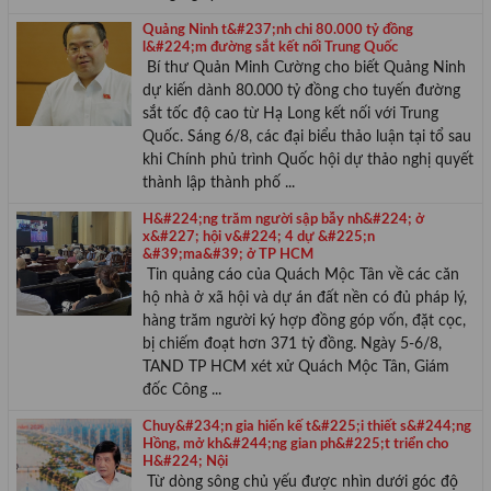
Quảng Ninh t&#237;nh chi 80.000 tỷ đồng
l&#224;m đường sắt kết nối Trung Quốc
Bí thư Quản Minh Cường cho biết Quảng Ninh
dự kiến dành 80.000 tỷ đồng cho tuyến đường
sắt tốc độ cao từ Hạ Long kết nối với Trung
Quốc. Sáng 6/8, các đại biểu thảo luận tại tổ sau
khi Chính phủ trình Quốc hội dự thảo nghị quyết
thành lập thành phố ...
H&#224;ng trăm người sập bẫy nh&#224; ở
x&#227; hội v&#224; 4 dự &#225;n
&#39;ma&#39; ở TP HCM
Tin quảng cáo của Quách Mộc Tân về các căn
hộ nhà ở xã hội và dự án đất nền có đủ pháp lý,
hàng trăm người ký hợp đồng góp vốn, đặt cọc,
bị chiếm đoạt hơn 371 tỷ đồng. Ngày 5-6/8,
TAND TP HCM xét xử Quách Mộc Tân, Giám
đốc Công ...
Chuy&#234;n gia hiến kế t&#225;i thiết s&#244;ng
Hồng, mở kh&#244;ng gian ph&#225;t triển cho
H&#224; Nội
Từ dòng sông chủ yếu được nhìn dưới góc độ