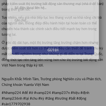
pháp kiểm soát thị trường bất động sản thương mại (nhà ở để bán)
trong thời gian tới.
Tuy nhiên, nếu giá nhà tiếp tục leo thang vượt xa khả năng chi trả
của người dân, thông điệp điều hành hiện tại hoàn toàn có thể
chuyển hóa thành các chính sách điều tiết mạnh tay hơn trong
tương lai.
Ở góc độ dài hạn, một thị trường tăng trưởng chậm hơn nhưng
được kiểm soát tốt hơn có thể lại là điều cần thiết để tránh chu kỳ
mất cân đối nghiêm trọng như những gì đã diễn ra tại Trung Quốc,
đồng thời tạo nền tảng bền vững hơn cho thị trường bất động sản
Việt Nam trong thập kỷ tới.
Nguyễn Khắc Minh Tâm, Trưởng phòng Nghiên cứu và Phân tích,
Chứng khoán Yuanta Việt Nam
#Nhamp224 #để #ở #vamp224 #tamp237n #hiệu #định
#hamp236nh #lại #chu #kỳ #tăng #trưởng #bất #động
#sản1779702938