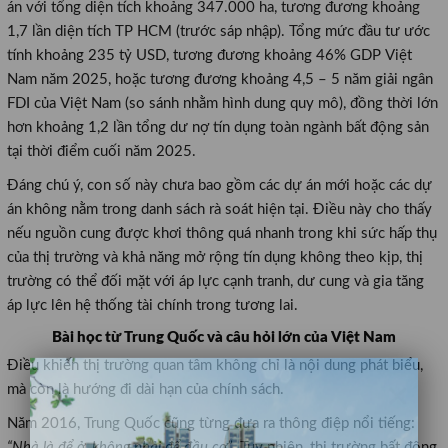
án với tổng diện tích khoảng 347.000 ha, tương đương khoảng
1,7 lần diện tích TP HCM (trước sáp nhập). Tổng mức đầu tư ước
tính khoảng 235 tỷ USD, tương đương khoảng 46% GDP Việt
Nam năm 2025, hoặc tương đương khoảng 4,5 – 5 năm giải ngân
FDI của Việt Nam (so sánh nhằm hình dung quy mô), đồng thời lớn
hơn khoảng 1,2 lần tổng dư nợ tín dụng toàn ngành bất động sản
tại thời điểm cuối năm 2025.
Đáng chú ý, con số này chưa bao gồm các dự án mới hoặc các dự
án không nằm trong danh sách rà soát hiện tại. Điều này cho thấy
nếu nguồn cung được khơi thông quá nhanh trong khi sức hấp thụ
của thị trường và khả năng mở rộng tín dụng không theo kịp, thị
trường có thể đối mặt với áp lực cạnh tranh, dư cung và gia tăng
áp lực lên hệ thống tài chính trong tương lai.
Bài học từ Trung Quốc và câu hỏi lớn của Việt Nam
Điều khiến thị trường quan tâm không chỉ là nội dung phát biểu,
×
mà còn là hướng đi dài hạn của chính sách.
Năm 2016, Trung Quốc cũng từng đưa ra thông điệp nổi tiếng:
“Nhà là để ở, không phải để đầu cơ”
. Tuy nhiên, thị trường bất động