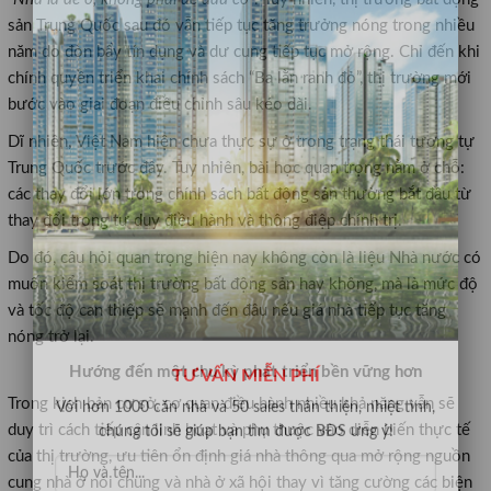
sản Trung Quốc sau đó vẫn tiếp tục tăng trưởng nóng trong nhiều
năm do đòn bẩy tín dụng và dư cung tiếp tục mở rộng. Chỉ đến khi
chính quyền triển khai chính sách “Ba lằn ranh đỏ”, thị trường mới
bước vào giai đoạn điều chỉnh sâu kéo dài.
Dĩ nhiên, Việt Nam hiện chưa thực sự ở trong trạng thái tương tự
Trung Quốc trước đây. Tuy nhiên, bài học quan trọng nằm ở chỗ:
các thay đổi lớn trong chính sách bất động sản thường bắt đầu từ
thay đổi trong tư duy điều hành và thông điệp chính trị.
Do đó, câu hỏi quan trọng hiện nay không còn là liệu Nhà nước có
muốn kiểm soát thị trường bất động sản hay không, mà là mức độ
và tốc độ can thiệp sẽ mạnh đến đâu nếu giá nhà tiếp tục tăng
nóng trở lại.
Hướng đến một chu kỳ phát triển bền vững hơn
TƯ VẤN MIỄN PHÍ
Trong kịch bản cơ sở, cơ quan điều hành nhiều khả năng vẫn sẽ
duy trì cách tiếp cận linh hoạt và phụ thuộc vào diễn biến thực tế
Với hơn 1000 căn nhà và 50 sales thân thiện, nhiệt tình,
chúng tôi sẽ giúp bạn tìm được BĐS ưng ý!
của thị trường, ưu tiên ổn định giá nhà thông qua mở rộng nguồn
cung nhà ở nói chung và nhà ở xã hội thay vì tăng cường các biện