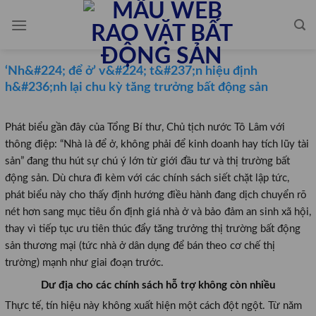
Skip
to
content
‘Nh&#224; để ở’ v&#224; t&#237;n hiệu định
h&#236;nh lại chu kỳ tăng trưởng bất động sản
Phát biểu gần đây của Tổng Bí thư, Chủ tịch nước Tô Lâm với
thông điệp: “Nhà là để ở, không phải để kinh doanh hay tích lũy tài
sản” đang thu hút sự chú ý lớn từ giới đầu tư và thị trường bất
động sản. Dù chưa đi kèm với các chính sách siết chặt lập tức,
phát biểu này cho thấy định hướng điều hành đang dịch chuyển rõ
nét hơn sang mục tiêu ổn định giá nhà ở và bảo đảm an sinh xã hội,
thay vì tiếp tục ưu tiên thúc đẩy tăng trưởng thị trường bất động
sản thương mại (tức nhà ở dân dụng để bán theo cơ chế thị
trường) mạnh như giai đoạn trước.
Dư địa cho các chính sách hỗ trợ không còn nhiều
Thực tế, tín hiệu này không xuất hiện một cách đột ngột. Từ năm