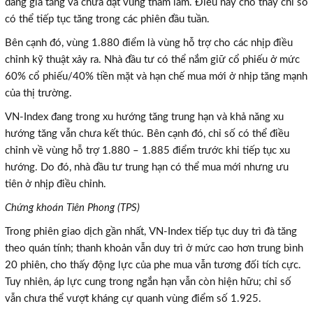
đang gia tăng và chưa đạt vùng tham lam. Điều này cho thấy chỉ số
có thể tiếp tục tăng trong các phiên đầu tuần.
Bên cạnh đó, vùng 1.880 điểm là vùng hỗ trợ cho các nhịp điều
chỉnh kỹ thuật xảy ra. Nhà đầu tư có thể nắm giữ cổ phiếu ở mức
60% cổ phiếu/40% tiền mặt và hạn chế mua mới ở nhịp tăng mạnh
của thị trường.
VN-Index đang trong xu hướng tăng trung hạn và khả năng xu
hướng tăng vẫn chưa kết thúc. Bên cạnh đó, chỉ số có thể điều
chỉnh về vùng hỗ trợ 1.880 – 1.885 điểm trước khi tiếp tục xu
hướng. Do đó, nhà đầu tư trung hạn có thể mua mới nhưng ưu
tiên ở nhịp điều chỉnh.
Chứng khoán Tiên Phong (TPS)
Trong phiên giao dịch gần nhất, VN-Index tiếp tục duy trì đà tăng
theo quán tính; thanh khoản vẫn duy trì ở mức cao hơn trung bình
20 phiên, cho thấy động lực của phe mua vẫn tương đối tích cực.
Tuy nhiên, áp lực cung trong ngắn hạn vẫn còn hiện hữu; chỉ số
vẫn chưa thể vượt kháng cự quanh vùng điểm số 1.925.