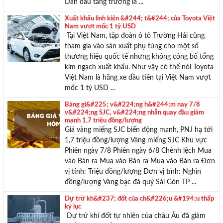
Dẫn đầu tăng trưởng là ...
Xuất khẩu linh kiện &#244; t&#244; của Toyota Việt
Nam vượt mốc 1 tỷ USD
Tại Việt Nam, tập đoàn ô tô Trường Hải cũng
tham gia vào sản xuất phụ tùng cho một số
thương hiệu quốc tế nhưng không công bố tổng
kim ngạch xuất khẩu. Như vậy có thể nói Toyota
Việt Nam là hãng xe đầu tiên tại Việt Nam vượt
mốc 1 tỷ USD ...
Bảng gi&#225; v&#224;ng h&#244;m nay 7/8
v&#224;ng SJC, v&#224;ng nhẫn quay đầu giảm
mạnh 1,7 triệu đồng/lượng
Giá vàng miếng SJC biến động mạnh, PNJ hạ tới
1,7 triệu đồng/lượng Vàng miếng SJC Khu vực
Phiên ngày 7/8 Phiên ngày 6/8 Chênh lệch Mua
vào Bán ra Mua vào Bán ra Mua vào Bán ra Đơn
vị tính: Triệu đồng/lượng Đơn vị tính: Nghìn
đồng/lượng Vàng bạc đá quý Sài Gòn TP ...
Dự trữ kh&#237; đốt của ch&#226;u &#194;u thấp
kỷ lục
Dự trữ khí đốt tự nhiên của châu Âu đã giảm