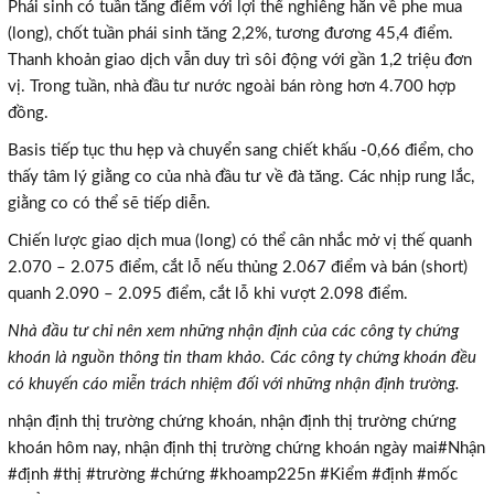
Phái sinh có tuần tăng điểm với lợi thế nghiêng hẳn về phe mua
(long), chốt tuần phái sinh tăng 2,2%, tương đương 45,4 điểm.
Thanh khoản giao dịch vẫn duy trì sôi động với gần 1,2 triệu đơn
vị. Trong tuần, nhà đầu tư nước ngoài bán ròng hơn 4.700 hợp
đồng.
Basis tiếp tục thu hẹp và chuyển sang chiết khấu -0,66 điểm, cho
thấy tâm lý giằng co của nhà đầu tư về đà tăng. Các nhịp rung lắc,
giằng co có thể sẽ tiếp diễn.
Chiến lược giao dịch mua (long) có thể cân nhắc mở vị thế quanh
2.070 – 2.075 điểm, cắt lỗ nếu thủng 2.067 điểm và bán (short)
quanh 2.090 – 2.095 điểm, cắt lỗ khi vượt 2.098 điểm.
Nhà đầu tư chỉ nên xem những nhận định của các công ty chứng
khoán là nguồn thông tin tham khảo. Các công ty chứng khoán đều
có khuyến cáo miễn trách nhiệm đối với những nhận định trường.
TƯ VẤN MIỄN PHÍ
nhận định thị trường chứng khoán, nhận định thị trường chứng
Với hơn 1000 căn nhà và 50 sales thân thiện, nhiệt tình,
khoán hôm nay, nhận định thị trường chứng khoán ngày mai#Nhận
chúng tôi sẽ giúp bạn tìm được BĐS ưng ý!
#định #thị #trường #chứng #khoamp225n #Kiểm #định #mốc