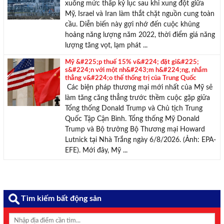
xuống mức thấp kỷ lục sau khi xung đột giữa
Mỹ, Israel và Iran làm thắt chặt nguồn cung toàn
cầu. Diễn biến này gợi nhớ đến cuộc khủng
hoảng năng lượng năm 2022, thời điểm giá năng
lượng tăng vọt, lạm phát ...
Mỹ &#225;p thuế 15% v&#224; đặt gi&#225;
s&#224;n với một nh&#243;m h&#224;ng, nhắm
thẳng v&#224;o thế thống trị của Trung Quốc
Các biện pháp thương mại mới nhất của Mỹ sẽ
làm tăng căng thẳng trước thềm cuộc gặp giữa
Tổng thống Donald Trump và Chủ tịch Trung
Quốc Tập Cận Bình. Tổng thống Mỹ Donald
Trump và Bộ trưởng Bộ Thương mại Howard
Lutnick tại Nhà Trắng ngày 6/8/2026. (Ảnh: EPA-
EFE). Mới đây, Mỹ ...
Tìm kiếm bất động sản