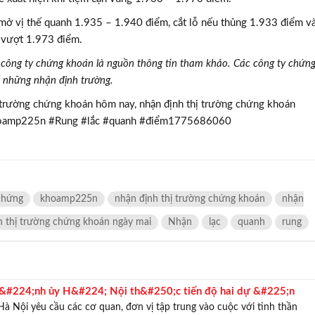
 mở vị thế quanh 1.935 – 1.940 điểm, cắt lỗ nếu thủng 1.933 điểm v
i vượt 1.973 điểm.
công ty chứng khoán là nguồn thông tin tham khảo. Các công ty chứn
i những nhận định trường.
ị trường chứng khoán hôm nay, nhận định thị trường chứng khoán
khoamp225n #Rung #lắc #quanh #điểm1775686060
chứng
khoamp225n
nhận định thị trường chứng khoán
nhận
h thị trường chứng khoán ngày mai
Nhận
lạc
quanh
rung
&#224;nh ủy H&#224; Nội th&#250;c tiến độ hai dự &#225;n
g trọng điểm ph&#237;a Nam Thủ đ&#244;
à Nội yêu cầu các cơ quan, đơn vị tập trung vào cuộc với tinh thần