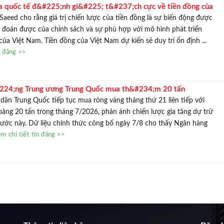
 quốc tế đ&#225;nh gi&#225; t&#237;ch cực về tiền đồng của
aeed cho rằng giá trị chiến lược của tiền đồng là sự biến động được
ự đoán được của chính sách và sự phù hợp với mô hình phát triển
ủa Việt Nam. Tiền đồng của Việt Nam dự kiến sẽ duy trì ổn định ...
n đăng >>
24;ng Trung ương Trung Quốc mua th&#234;m 20 tấn
g th&#225;ng 7
ân Trung Quốc tiếp tục mua ròng vàng tháng thứ 21 liên tiếp với
ảng 20 tấn trong tháng 7/2026, phản ánh chiến lược gia tăng dự trữ
nước này. Dữ liệu chính thức công bố ngày 7/8 cho thấy Ngân hàng
m chi tiết tin đăng >>