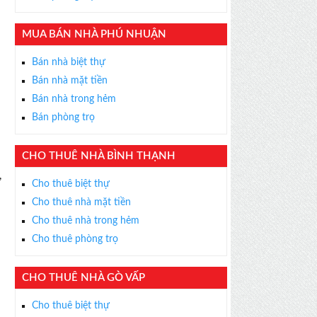
MUA BÁN NHÀ PHÚ NHUẬN
Bán nhà biệt thự
Bán nhà mặt tiền
Bán nhà trong hẻm
Bán phòng trọ
CHO THUÊ NHÀ BÌNH THẠNH
×
,
Cho thuê biệt thự
ỄN PHÍ
Cho thuê nhà mặt tiền
s thân thiện, nhiệt tình,
Cho thuê nhà trong hẻm
m được BĐS ưng ý!
Cho thuê phòng trọ
CHO THUÊ NHÀ GÒ VẤP
Cho thuê biệt thự