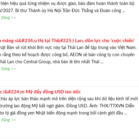
 hiện hiệu quả từng nhiệm vụ được giao, bảo đảm hoàn thành toàn bộ
V/2027. Bí thư Thành ủy Hà Nội Trần Đức Thắng và Đoàn công ...
n đăng >>
ảng si&#234;u thị tại Th&#225;i Lan, dồn lực cho ‘cuộc chiến’
ật Bản sẽ rút khỏi lĩnh vực này tại Thái Lan để tập trung vào Việt Nam.
tin rằng theo kế hoạch được công bố, AEON sẽ bán công ty con chuyên
Thái Lan cho Central Group, nhà bán lẻ lớn nhất Thái ...
n đăng >>
ệc l&#224;m Mỹ đẩy đồng USD lao dốc
u áp lực bán tháo mạnh mẽ trên diện rộng sau khi dữ liệu kinh tế mới
ị trường lao động Mỹ bất ngờ giảm. Đồng USD. Ảnh: THX/TTXVN Diễn
kéo tỷ giá đồng yen Nhật biến động mạnh trong bối cảnh giới đầu ...
n đăng >>