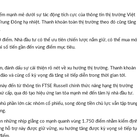
iểm mạnh mẽ dưới sự tác động tích cực của thông tin thị trường Việt
Trung Đông hạ nhiệt. Thanh khoản toàn thị trường theo đó cũng tăng
.
điểm. Nhà đầu tư có thể ưu tiên chiến lược nắm giữ, có thể mua mớ
hỉ số tiến gần đến vùng điểm mục tiêu.
 đánh dấu sự cải thiện rõ nét về xu hướng thị trường. Thanh khoản
 đảo và củng cố kỳ vọng đà tăng sẽ tiếp diễn trong thời gian tới.
 này đến từ thông tin FTSE Russell chính thức nâng hạng thị trường
ứ cấp, qua đó tạo hiệu ứng lan tỏa mạnh mẽ đến tâm lý nhà đầu tư.
phủ phần lớn các nhóm cổ phiếu, song dòng tiền chủ lực vẫn tập trun
ng.
hiện những nhịp giằng co mạnh quanh vùng 1.750 điểm nhằm kiểm địn
vùng hỗ trợ này được giữ vững, xu hướng tăng được kỳ vọng sẽ tiếp tụ
 điểm.