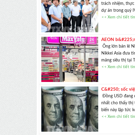
trách nhiệm, thực
dự án trong quý I
<< Xem chi tiết ti
AEON b&#225;n m
tại Việt Nam
Ông lớn bán lẻ Nh
Nikkei Asia đưa 
mảng siêu thị tại 
<< Xem chi tiết ti
C&#250; sốc vi
Đồng USD đang chị
nhất cho thấy th
biến này lập tức 
<< Xem chi tiết ti