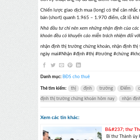
Chiến lược giao dịch mua (long) có thể cân nhắc
bán (short) quanh 1.965 – 1.970 điểm, cắt lỗ kh
Nhà đầu tư chỉ nên xem những nhận định của các 
khoán đều có khuyến cáo miễn trách nhiệm đối vớ
nhận định thị trường chứng khoán, nhận định th
ngày mai#Nhận #định #thị #trường #chứng #
Danh mục:
BĐS cho thuê
Thẻ tìm kiếm:
thị
định
trưởng
Điểm
định thị trường chứng khoán hôm nay
nhận địn
Xem các tin khác:
B&#237; thư Th
giao th&#244;n
Bí thư Thành ủy H