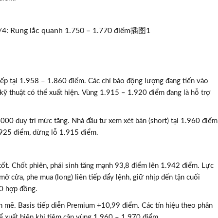
ếp tại 1.958 – 1.860 điểm. Các chỉ báo động lượng đang tiến vào
kỹ thuật có thể xuất hiện. Vùng 1.915 – 1.920 điểm đang là hỗ trợ
00 duy trì mức tăng. Nhà đầu tư xem xét bán (short) tại 1.960 điểm
TƯ VẤN MI
.925 điểm, dừng lỗ 1.915 điểm.
Với hơn 1000 căn nhà và 50 sale
chúng tôi sẽ giúp bạn tì
 tốt. Chốt phiên, phái sinh tăng mạnh 93,8 điểm lên 1.942 điểm. Lực
 mở cửa, phe mua (long) liên tiếp đẩy lệnh, giữ nhịp đến tận cuối
00 hợp đồng.
nh mẽ. Basis tiếp diễn Premium +10,99 điểm. Các tín hiệu theo phân
hể xuất hiện khi tiệm cận vùng 1.960 – 1.970 điểm.