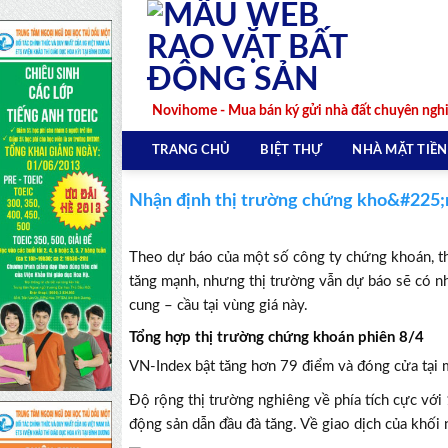
Skip
to
content
Novihome - Mua bán ký gửi nhà đất chuyên ngh
TRANG CHỦ
BIỆT THỰ
NHÀ MẶT TIỀN
Nhận định thị trường chứng kho&#225;n
Theo dự báo của một số công ty chứng khoán, th
tăng mạnh, nhưng thị trường vẫn dự báo sẽ có n
cung – cầu tại vùng giá này.
Tổng hợp thị trường chứng khoán phiên 8/4
VN-Index bật tăng hơn 79 điểm và đóng cửa tại
Độ rộng thị trường nghiêng về phía tích cực với
động sản dẫn đầu đà tăng. Về giao dịch của khối 