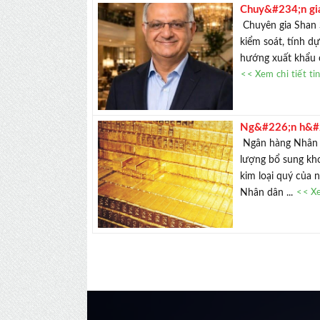
Chuy&#234;n gia
Việt Nam
Chuyên gia Shan S
kiểm soát, tính d
hướng xuất khẩu c
<< Xem chi tiết ti
Ng&#226;n h&#2
v&#224;ng tron
Ngân hàng Nhân d
lượng bổ sung kho
kim loại quý của 
Nhân dân ...
<< Xe