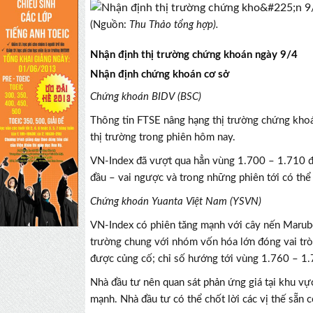
(Nguồn:
Thu Thảo tổng hợp).
Nhận định thị trường chứng khoán ngày 9/4
Nhận định chứng khoán cơ sở
Chứng khoán BIDV (BSC)
Thông tin FTSE nâng hạng thị trường chứng khoá
thị trường trong phiên hôm nay.
VN-Index đã vượt qua hẳn vùng 1.700 – 1.710 để
đầu – vai ngược và trong những phiên tới có th
Chứng khoán Yuanta Việt Nam (YSVN)
VN-Index có phiên tăng mạnh với cây nến Maruboz
trường chung với nhóm vốn hóa lớn đóng vai trò
được củng cố; chỉ số hướng tới vùng 1.760 – 1
Nhà đầu tư nên quan sát phản ứng giá tại khu vực 
mạnh. Nhà đầu tư có thể chốt lời các vị thế sẵn 