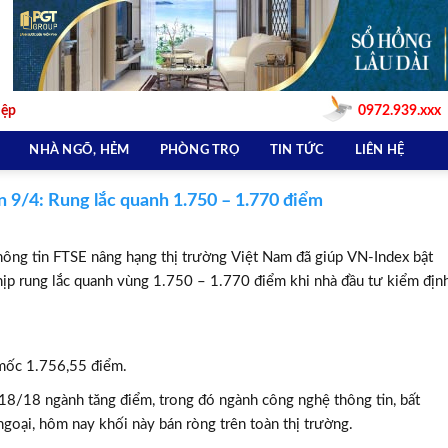
iệp
0972.939.xxx
NHÀ NGÕ, HẺM
PHÒNG TRỌ
TIN TỨC
LIÊN HỆ
 9/4: Rung lắc quanh 1.750 – 1.770 điểm
ông tin FTSE nâng hạng thị trường Việt Nam đã giúp VN-Index bật
hịp rung lắc quanh vùng 1.750 – 1.770 điểm khi nhà đầu tư kiểm địn
 mốc 1.756,55 điểm.
 18/18 ngành tăng điểm, trong đó ngành công nghệ thông tin, bất
ngoại, hôm nay khối này bán ròng trên toàn thị trường.