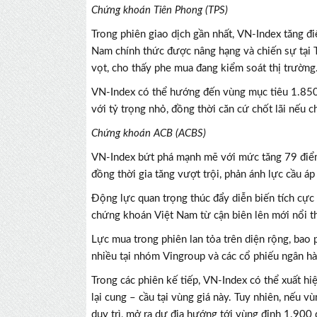
Chứng khoán Tiên Phong (TPS)
Trong phiên giao dịch gần nhất, VN-Index tăng đ
Nam chính thức được nâng hạng và chiến sự tại 
vọt, cho thấy phe mua đang kiểm soát thị trường
VN-Index có thể hướng đến vùng mục tiêu 1.850 
với tỷ trọng nhỏ, đồng thời căn cứ chốt lãi nếu c
Chứng khoán ACB (ACBS)
VN-Index bứt phá mạnh mẽ với mức tăng 79 điểm,
đồng thời gia tăng vượt trội, phản ánh lực cầu áp
Động lực quan trọng thúc đẩy diễn biến tích cực
chứng khoán Việt Nam từ cận biên lên mới nổi th
Lực mua trong phiên lan tỏa trên diện rộng, bao 
nhiều tại nhóm Vingroup và các cổ phiếu ngân hà
Trong các phiên kế tiếp, VN-Index có thể xuất 
lại cung – cầu tại vùng giá này. Tuy nhiên, nếu 
duy trì, mở ra dư địa hướng tới vùng đỉnh 1.900