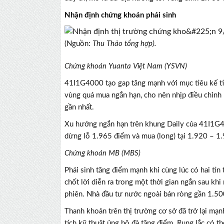
Nhận định chứng khoán phái sinh
(Nguồn:
Thu Thảo tổng hợp).
Chứng khoán Yuanta Việt Nam (YSVN)
41I1G4000 tạo gap tăng mạnh với mục tiêu kế ti
vùng quá mua ngắn hạn, cho nên nhịp điều chỉnh 
gần nhất.
Xu hướng ngắn hạn trên khung Daily của 41I1G40
dừng lỗ 1.965 điểm và mua (long) tại 1.920 – 1
Chứng khoán MB (MBS)
Phái sinh tăng điểm mạnh khi cùng lúc có hai tin
chốt lời diễn ra trong một thời gian ngắn sau khi
phiên. Nhà đầu tư nước ngoài bán ròng gần 1.5
Thanh khoản trên thị trường cơ sở đã trở lại mạ
tích kỹ thuật ủng hộ đà tăng điểm. Rung lắc có t