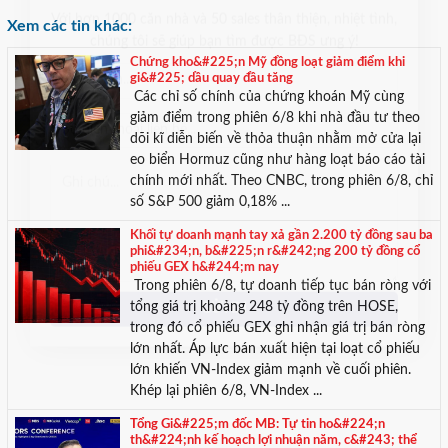
TƯ VẤN MIỄN PHÍ
Xem các tin khác:
Với hơn 1000 căn nhà và 50 sales thân thiện, nhiệt tình,
Chứng kho&#225;n Mỹ đồng loạt giảm điểm khi
chúng tôi sẽ giúp bạn tìm được BĐS ưng ý!
gi&#225; dầu quay đầu tăng
Các chỉ số chính của chứng khoán Mỹ cùng
giảm điểm trong phiên 6/8 khi nhà đầu tư theo
dõi kĩ diễn biến về thỏa thuận nhằm mở cửa lại
eo biển Hormuz cũng như hàng loạt báo cáo tài
chính mới nhất. Theo CNBC, trong phiên 6/8, chỉ
số S&P 500 giảm 0,18% ...
Khối tự doanh mạnh tay xả gần 2.200 tỷ đồng sau ba
phi&#234;n, b&#225;n r&#242;ng 200 tỷ đồng cổ
phiếu GEX h&#244;m nay
Trong phiên 6/8, tự doanh tiếp tục bán ròng với
tổng giá trị khoảng 248 tỷ đồng trên HOSE,
trong đó cổ phiếu GEX ghi nhận giá trị bán ròng
lớn nhất. Áp lực bán xuất hiện tại loạt cổ phiếu
lớn khiến VN-Index giảm mạnh về cuối phiên.
Khép lại phiên 6/8, VN-Index ...
Tổng Gi&#225;m đốc MB: Tự tin ho&#224;n
th&#224;nh kế hoạch lợi nhuận năm, c&#243; thể