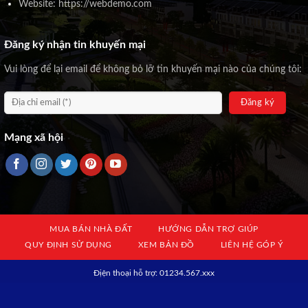
Website: https://webdemo.com
Đăng ký nhận tin khuyến mại
Vui lòng để lại email để không bỏ lỡ tin khuyến mại nào của chúng tôi:
Mạng xã hội
MUA BÁN NHÀ ĐẤT
HƯỚNG DẪN TRỢ GIÚP
QUY ĐỊNH SỬ DỤNG
XEM BẢN ĐỒ
LIÊN HỆ GÓP Ý
Địện thoại hỗ trợ: 01234.567.xxx
Copyright © 2023 Web Demo. All rights reserved.
® Ghi rõ nguồn khi phát hành lại thông tin từ website này.