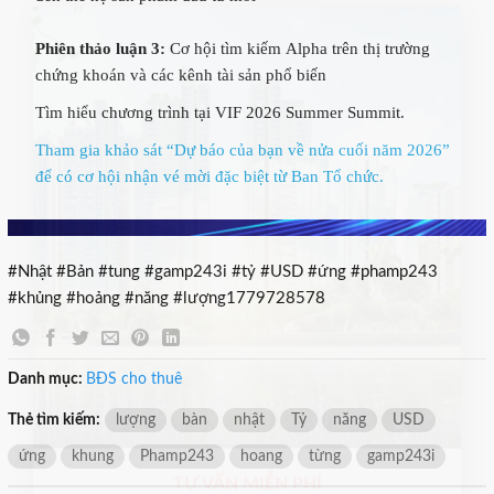
×
Phiên thảo luận 3:
Cơ hội tìm kiếm Alpha trên thị trường
chứng khoán và các kênh tài sản phổ biến
Tìm hiểu chương trình tại VIF 2026 Summer Summit.
Tham gia khảo sát “Dự báo của bạn về nửa cuối năm 2026”
để có cơ hội nhận vé mời đặc biệt từ Ban Tổ chức.
#Nhật #Bản #tung #gamp243i #tỷ #USD #ứng #phamp243
#khủng #hoảng #năng #lượng1779728578
Danh mục:
BĐS cho thuê
Thẻ tìm kiếm:
lượng
bàn
nhật
Tỷ
năng
USD
ứng
khung
Phamp243
hoang
từng
gamp243i