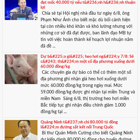
đạt mốc 40.000 tỷ nếu t&#236;nh h&#236;nh thuận
lợi
Chia sẻ tại Hội nghị nhà đầu tư ngày 6/8, ông
Phạm Như Ánh cho biết mặc dù bối cảnh hiện
tại còn nhiều khó khăn và khó lường nhưng với
những cơ sở đã đạt được, ban lãnh đạo MB tự
tin với việc hoàn thành kế hoạch lợi nhuận năm
đã đề ...
Dự b&#225;o gi&#225; heo hơi ng&#224;y 7/8: Sẽ
c&#243; th&#234;m một số địa phương xuống dưới
60.000 đồng/kg
Các chuyên gia dự báo có thể có thêm một số
địa phương ghi nhận giá heo hơi xuống dưới
mức 60.000 đồng/kg trong ngày mai. Mức
59.000 đồng/kg được ghi nhận tại miền Trung và
miền Nam Sáng 6/8, thị trường heo hơi miền
Bắc tiếp tục ghi nhận điều chỉnh giảm 1.000
đồng/kg tại ...
Quảng Ninh t&#237;nh chi 80.000 tỷ đồng
l&#224;m đường sắt kết nối Trung Quốc
Bí thư Quản Minh Cường cho biết Quảng Ninh
dự kiến dành 80.000 tỷ đồng cho tuyến đường