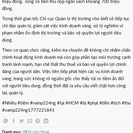
triệu đồng. Tổng số tiền thu nộp ngân sách khoảng 700 triệu
đồng.
Trong thời gian tới, Chi cục Quản lý thị trường cho biết sẽ tiếp tục
chỉ đạo quản lý, giám sát việc kinh doanh vàng, xử lý nghiêm vi
phạm nhằm ổn định thị trường và bảo vệ quyền lợi người tiêu
dùng.
Theo cơ quan chức năng, kiểm tra chuyên đề không chỉ nhằm chấn
chỉnh hoạt động kinh doanh mà còn góp phần tạo môi trường cạnh
tranh lành mạnh, hạn chế thất thu thuế và bảo vệ quyền lợi chính
đáng của người dân. Việc liên tiếp phát hiện các vụ kinh doanh
vàng, trang sức không rõ nguồn gốc cho thấy rủi ro tiềm ẩn đối
với người tiêu dùng, đồng thời đặt ra yêu cầu siết chặt hơn công
tác quản lý.
#Nhiều #tiệm #vamp224ng #tại #HCM #bị #phạt #tiền #tịch #thu
#vamp224ng1777221841
Danh mục:
BĐS cho thuê