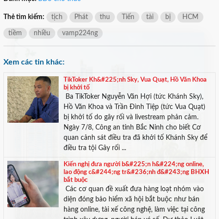
Thẻ tìm kiếm:
tịch
Phát
thu
Tiến
tài
bị
HCM
tiềm
nhiều
vamp224ng
×
Xem các tin khác:
TikToker Kh&#225;nh Sky, Vua Quạt, Hồ Văn Khoa
bị khởi tố
Ba TikToker Nguyễn Văn Hợi (tức Khánh Sky),
Hồ Văn Khoa và Trần Đình Tiệp (tức Vua Quạt)
bị khởi tố do gây rối và livestream phản cảm.
Ngày 7/8, Công an tỉnh Bắc Ninh cho biết Cơ
quan cảnh sát điều tra đã khởi tố Khánh Sky để
điều tra tội Gây rối ...
Kiến nghị đưa người b&#225;n h&#224;ng online,
lao động c&#244;ng tr&#236;nh đ&#243;ng BHXH
bắt buộc
Các cơ quan đề xuất đưa hàng loạt nhóm vào
diện đóng bảo hiểm xã hội bắt buộc như bán
hàng online, tài xế công nghệ, làm việc tại công