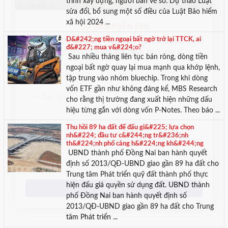
trình xây dựng, người bán vé số. Dự thảo Luật
sửa đổi, bổ sung một số điều của Luật Bảo hiểm
xã hội 2024 ...
D&#242;ng tiền ngoại bất ngờ trở lại TTCK, ai
TƯ VẤN MIỄN PHÍ
đ&#227; mua v&#224;o?
Với hơn 1000 căn nhà và 50 sales thân thiện, nhiệt tình,
Sau nhiều tháng liên tục bán ròng, dòng tiền
chúng tôi sẽ giúp bạn tìm được BĐS ưng ý!
ngoại bất ngờ quay lại mua mạnh qua khớp lệnh,
tập trung vào nhóm bluechip. Trong khi dòng
vốn ETF gần như không đáng kể, MBS Research
cho rằng thị trường đang xuất hiện những dấu
hiệu từng gắn với dòng vốn P-Notes. Theo báo ...
Thu hồi 89 ha đất để đấu gi&#225; lựa chọn
nh&#224; đầu tư c&#244;ng tr&#236;nh
th&#224;nh phố cảng h&#224;ng kh&#244;ng
UBND thành phố Đồng Nai ban hành quyết
định số 2013/QĐ-UBND giao gần 89 ha đất cho
Trung tâm Phát triển quỹ đất thành phố thực
hiện đấu giá quyền sử dụng đất. UBND thành
phố Đồng Nai ban hành quyết định số
2013/QĐ-UBND giao gần 89 ha đất cho Trung
tâm Phát triển ...