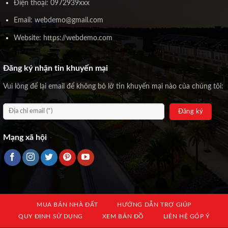
Điện thoại: 0972939xxx
Email: webdemo@gmail.com
Website: https://webdemo.com
Đăng ký nhận tin khuyến mại
Vui lòng để lại email để không bỏ lỡ tin khuyến mại nào của chúng tôi:
Mạng xã hội
MUA BÁN NHÀ ĐẤT
HƯỚNG DẪN TRỢ GIÚP
QUY ĐỊNH SỬ DỤNG
XEM BẢN ĐỒ
LIÊN HỆ GÓP Ý