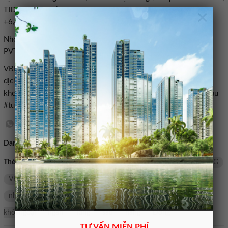
×
TID, VVS tăng trần; HAG +3,4%, BAF +2,1%, DBC +5%, CDC
+6,4%, TCM +2,1%…
Nhóm diễn biến tiêu cực là dầu khí, với BSR -3,8%, PVD -2,5%,
PVT -2,7%, PVS -1,8%, PLX -1,4%, OIL -1,3%, PVC -2,9%…
VBB, VietBank, HPG, HSG, NKG, cổ phiếu thép, VN-Index, giao
dịch khối ngoại, tin chứng khoán mới nhất, tin tức chứng
khoán#Nhom #thep #đông #khơi #môt #ngân #hang #tăng #sau
#tuân1776198529
Danh mục:
Bán nhà mặt tiền
Thẻ tìm kiếm:
tin chứng khoán mới nhất
cổ phiếu thép
NKG
VBB
HSG
Vietbank
HPG
tuần
thep
một
nhóm
tin tức chứng khoán
VN-Index
Khối
giao dịch
khối ngoại
ngân
Tăng
sầu
hàng
Đồng
TƯ VẤN MIỄN PHÍ