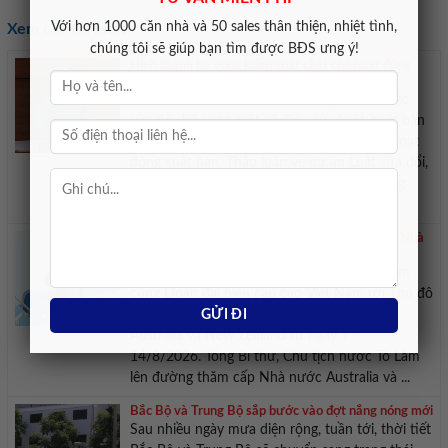
Với hơn 1000 căn nhà và 50 sales thân thiện, nhiệt tình,
Xem các tin khác:
chúng tôi sẽ giúp bạn tìm được BĐS ưng ý!
Hình thành ba vòng kiểm soát chặt chẽ hoạt động
xuất bản
Theo Bộ trưởng Lâm Thị Phương Thanh, việc
sửa đổi, bổ sung một số điều của Luật Xuất bản
sẽ hình thành ba vòng kiểm soát chặt chẽ hoạt
động xuất bản. Thảo luận về dự án Luật sửa đổi,
bổ sung một số điều của Luật Xuất bản sáng
ngày 9/8, nhiều đại biểu ...
Tổng Bí thư Chủ tịch nước lên đường thăm cấp Nhà
nước Australia và New Zealand
Ngày 9/8, Tổng Bí thư, Chủ tịch nước Tô Lâm
cùng Đoàn đại biểu cấp cao Việt Nam rời Thủ đô
Hà Nội lên đường thăm cấp Nhà nước tới
Australia và New Zealand từ ngày 9 –
14/8/2026. Tổng Bí thư, Chủ tịch nước Tô Lâm
lên đường thăm cấp Nhà nước Australia và ...
Bắc Bộ và Trung Bộ sắp bước vào đợt nắng nóng mới
Sau nhiều ngày mưa diện rộng, tuần tới, thời tiết