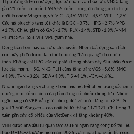
Thị trường đi lên nhờ động lực từ nhóm vốn hóa lớn. VN30 tăng
gần 21 điểm lên mốc 1.946,55 điểm. Trong đó đóng góp tích cực
nhất là nhóm Vingroup, với VIC +3,4%, VHM +4,9%, VRE +1,3%.
Các mã bluechip tăng tốt khác là DGC +3,7%, HPG +2,7%, VPB
+1,7%. Chiều giảm có GAS -1,7%, PLX -1,4%, STB -1,8%, VNM
-1,3%; SAB, SSB, VIB, VPL giảm nhẹ.
Dòng tiền hôm nay có sự dịch chuyển. Nhóm bất động sản tích
cực mấy phiên trước tạm thời nhường “hào quang” cho nhóm
thép. Không chỉ HPG, các cổ phiếu trong nhóm này đều nhận được
lực cầu mạnh. HSG, NKG, TLH cùng tăng trần; VGS +5,8%, SMC
+4,8%, TVN +3,2%, GDA +4,3%, TIS +4,1%, VCA +6,6%…
Nhóm ngân hàng và chứng khoán hầu hết kết phiên trong sắc xanh
nhưng mức điều chỉnh của phần đông cổ phiếu không lớn. Nhóm
ngân hàng có VBB vẫn giữ “phong độ” với mức tăng hơn 3%, lên
giá 13.600 đồng/cp – cao nhất kể từ tháng 11/2021. Chỉ trong 3
tuần gần đây, cổ phiếu của VietBank đã tăng khoảng 40%.
VBB được nhà đầu tư quan tâm sau khi ngân hàng công bố tài liệu
họp ĐHĐCĐ thường niên năm 2026 với nhiều thông tin tích cực.