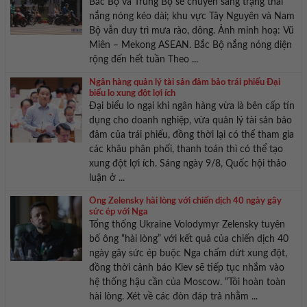
Bắc Bộ và Trung Bộ sẽ chuyển sang trạng thái
nắng nóng kéo dài; khu vực Tây Nguyên và Nam
Bộ vẫn duy trì mưa rào, dông. Ảnh minh hoạ: Vũ
Miên – Mekong ASEAN. Bắc Bộ nắng nóng diện
rộng đến hết tuần Theo ...
Ngân hàng quản lý tài sản đảm bảo trái phiếu Đại
biểu lo xung đột lợi ích
Đại biểu lo ngại khi ngân hàng vừa là bên cấp tín
dụng cho doanh nghiệp, vừa quản lý tài sản bảo
đảm của trái phiếu, đồng thời lại có thể tham gia
các khâu phân phối, thanh toán thì có thể tạo
xung đột lợi ích. Sáng ngày 9/8, Quốc hội thảo
luận ở ...
Ông Zelensky hài lòng với chiến dịch 40 ngày gây
sức ép với Nga
Tổng thống Ukraine Volodymyr Zelensky tuyên
bố ông “hài lòng” với kết quả của chiến dịch 40
ngày gây sức ép buộc Nga chấm dứt xung đột,
đồng thời cảnh báo Kiev sẽ tiếp tục nhắm vào
hệ thống hậu cần của Moscow. “Tôi hoàn toàn
hài lòng. Xét về các đòn đáp trả nhằm ...