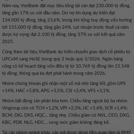
Năm nay, VietBank đặt mục tiêu tổng tài sản đạt 230.000 tỷ đồng,
tăng gần 17% so với đầu năm. Dư nợ tín dụng dự kiến đạt
134.000 tỷ đồng, tăng 23,6%, trong khi tổng huy động vốn hướng
tới 155.000 tỷ đồng, tăng gần 24%. Lợi nhuận trước thuế cả năm
được kỳ vọng đạt 2.100 tỷ đồng, tăng 37% so với kết quả năm
2025.
Cũng theo tài liệu, VietBank dự kiến chuyển giao dịch cổ phiếu từ
UPCoM sang HoSE trong quý 2 hoặc quý 3/2026. Ngân hàng
cũng có kế hoạch tăng vốn điều lệ từ 10.769 tỷ đồng lên 15.548
tỷ đồng, thông qua ba đợt phát hành trong năm 2026.
Nhóm chứng khoán ghi nhận một số mã nhỏ tăng tốt, gồm UPS
+14%, HAC +5,8%, APG +3,5%, CSI +2,4%, VFS +3,1%.
Nhóm bất động sản phân hóa hơn. Chiều tăng ngoài bộ ba nhóm
Vingroup còn có TCH +1,2%, VPI +2,3%, IJC +1,4%, SCR +1,4%;
BCM, DIG, DXS, HQC… tăng nhẹ. Chiều giảm có NVL, CEO, DXG,
KBC, PDR, NLG, HDC… song mức giảm không đáng kể.
Tại các nhóm ngành khác, các mã được dòng tiền quan tâm là BMP,