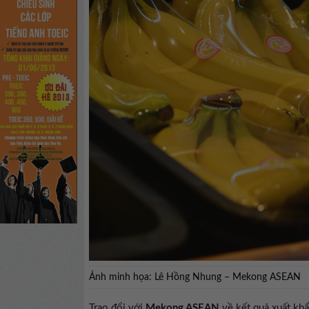
Ảnh minh họa: Lê Hồng Nhung – Mekong ASEAN
Trao đổi với
Mekong ASEAN
về kết quả xuất kh