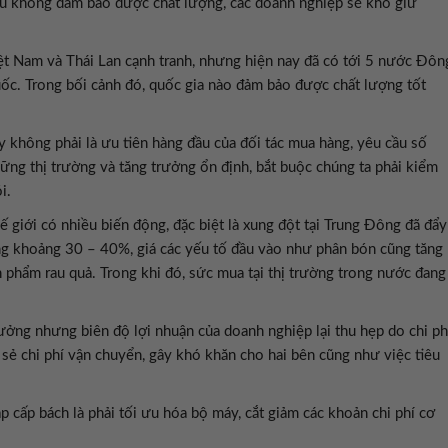
Nếu không đảm bảo được chất lượng, các doanh nghiệp sẽ khó giữ
Việt Nam và Thái Lan cạnh tranh, nhưng hiện nay đã có tới 5 nước Đôn
ốc. Trong bối cảnh đó, quốc gia nào đảm bảo được chất lượng tốt
đây không phải là ưu tiên hàng đầu của đối tác mua hàng, yêu cầu số
ững thị trường và tăng trưởng ổn định, bắt buộc chúng ta phải kiểm
i.
ế giới có nhiều biến động, đặc biệt là xung đột tại Trung Đông đã đẩy
tăng khoảng 30 – 40%, giá các yếu tố đầu vào như phân bón cũng tăng
n phẩm rau quả. Trong khi đó, sức mua tại thị trường trong nước đang
trưởng nhưng biên độ lợi nhuận của doanh nghiệp lại thu hẹp do chi ph
 sẻ chi phí vận chuyển, gây khó khăn cho hai bên cũng như việc tiêu
p cấp bách là phải tối ưu hóa bộ máy, cắt giảm các khoản chi phí cơ