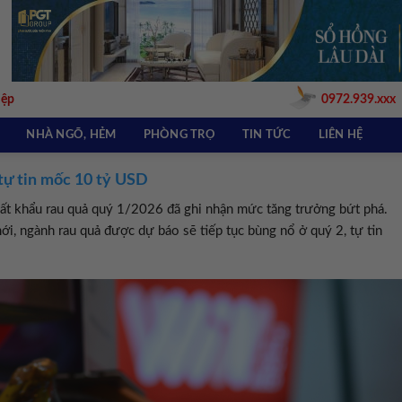
iệp
0972.939.xxx
NHÀ NGÕ, HẺM
PHÒNG TRỌ
TIN TỨC
LIÊN HỆ
tự tin mốc 10 tỷ USD
xuất khẩu rau quả quý 1/2026 đã ghi nhận mức tăng trưởng bứt phá.
mới, ngành rau quả được dự báo sẽ tiếp tục bùng nổ ở quý 2, tự tin