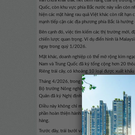
vẫn chưa khai thác hết tiềm năng của thị trường 
Quốc, còn khu vực phía Bắc nước này vẫn còn nhi
hiện các mặt hàng rau quả Việt khác còn rất hạn
mạnh tiếp cận các địa phương phía Bắc là hướng đ
Bên cạnh đó, việc tìm kiếm các thị trường mới, đặ
chiến lược quan trọng. Ví dụ điển hình là Malays
ngay trong quý 1/2026.
Mặt khác, doanh nghiệp có thể mở rộng kim ngạch
Nam và Trung Quốc đã ký tổng cộng hơn 20 thỏa t
Riêng trái cây, có khoảng 10 loại được xuất khẩu
Tháng 4/2026, trong khuôn khổ chuyến thăm cấp
Bộ trưởng Nông nghiệp và Môi trường Trịnh Việ
Quân đã ký Nghị định thư về yêu cầu kiểm dịch t
Điều này không chỉ mở ra cơ hội khai thác hiệu 
phần hoàn thiện hành lang pháp lý cho xuất khẩu c
hàng.
Trước đây, trái bưởi vẫn được xuất khẩu sang Tr