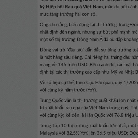
ký Hiệp hội Rau quả Việt Nam
, mặc dù bối cảnh
mức tăng trưởng hai con số.
Ông cho rằng, biến động tại thị trường Trung Đ
nhất định đến ngành, nhưng sự bứt phá mạnh mẽ
một số thị trường Đông Nam Á đã bù đắp khoảng
Đóng vai trò “đầu tàu” dẫn dắt sự tăng trưởng 
là mặt hàng sầu riêng. Chỉ riêng hai tháng đầu n
mang về 146 triệu USD. Bên cạnh đó, các mặt hàn
định tại các thị trường cao cấp như Mỹ và Nhật 
Về số liệu cụ thể, theo Cục Hải quan, quý 1/202
với cùng kỳ năm trước (YoY).
Trung Quốc vẫn là thị trường xuất khẩu lớn nhất
trị xuất khẩu rau quả của Việt Nam trong quý. Th
với cùng kỳ; kế đến là Hàn Quốc với 76,8 triệu 
Trong Top 10 thị trường xuất khẩu lớn nhất, mộ
Malaysia với 82,5% YoY, lên 36,5 triệu USD; Đức