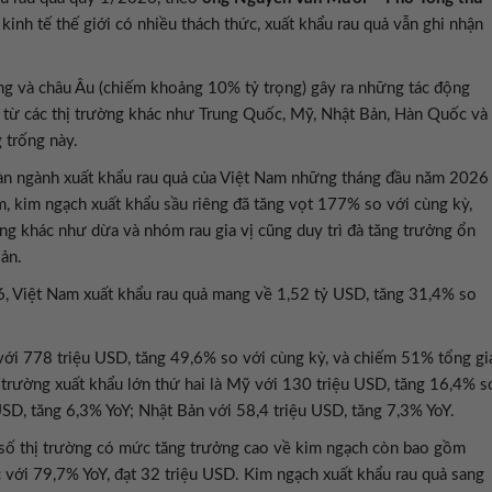
 kinh tế thế giới có nhiều thách thức, xuất khẩu rau quả vẫn ghi nhận
ông và châu Âu (chiếm khoảng 10% tỷ trọng) gây ra những tác động
 từ các thị trường khác như Trung Quốc, Mỹ, Nhật Bản, Hàn Quốc và
 trống này.
toàn ngành xuất khẩu rau quả của Việt Nam những tháng đầu năm 2026
ăm, kim ngạch xuất khẩu sầu riêng đã tăng vọt 177% so với cùng kỳ,
g khác như dừa và nhóm rau gia vị cũng duy trì đà tăng trưởng ổn
Bản.
6, Việt Nam xuất khẩu rau quả mang về 1,52 tỷ USD, tăng 31,4% so
 với 778 triệu USD, tăng 49,6% so với cùng kỳ, và chiếm 51% tổng gi
ị trường xuất khẩu lớn thứ hai là Mỹ với 130 triệu USD, tăng 16,4% s
USD, tăng 6,3% YoY; Nhật Bản với 58,4 triệu USD, tăng 7,3% YoY.
t số thị trường có mức tăng trưởng cao về kim ngạch còn bao gồm
 với 79,7% YoY, đạt 32 triệu USD. Kim ngạch xuất khẩu rau quả sang