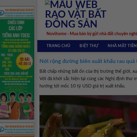
Skip
to
content
Novihome - Mua bán ký gửi nhà đất chuyên ngh
TRANG CHỦ
BIỆT THỰ
NHÀ MẶT TIỀN
Nới rộng đường biên xuất khẩu rau quả 
Bất chấp những bất ổn của thị trường thế giới, 
Với đà khởi sắc hiện tại cùng các Nghị định thư 
hướng tới mốc 10 tỷ USD giá trị xuất khẩu.