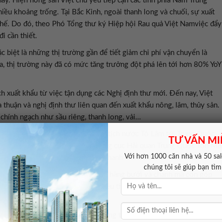
này. Hiện nông sản Việt chủ yếu tiếp cận các tỉnh phía Nam Trung
ều khoảng trống. Tại Bắc Kinh, ngoài thanh long và chuối, sự xuất
 chế. Do đó, theo Phó Tổng thư ký Hiệp hội Rau quả Việt Namviệc đẩy
i cần thiết.
c biệt là những thị trường gần để tiết giảm chi phí vận chuyển là
ia, thị trường này đã có mức tăng trưởng đột phá lên tới hơn 80% YoY
 xuất khẩu từ việc tận dụng các Nghị định thư mới. Đến nay, Việt
huận và nghị định thư liên quan đến xuất khẩu nông, lâm, thủy sản.
 chính ngạch như sầu riêng, thanh long, vải…
 Nhà nước của Tổng Bí thư, Chủ tịch nước Tô Lâm tới Trung Quốc,
TƯ VẤN MI
t Hùng cùng Tổng Cục trưởng Tổng cục Hải quan Trung Quốc Tôn Ma
Với hơn 1000 căn nhà và 50 sale
hực vật đối với quả bưởi và quả chanh xuất khẩu.
chúng tôi sẽ giúp bạn tì
quả tiềm năng sản xuất của hai mặt hàng bưởi và chanh mà còn góp
hính ngạch, nâng cao hiệu quả tiêu thụ, gia tăng giá trị của ngành
ung Quốc nhưng chủ yếu theo đường tiểu ngạch. Khi có Nghị định thư