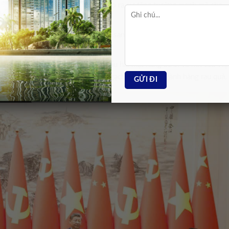
ại sẽ trở nên bài bản hơn và sẽ tạo ra sự tăng trưởng mạnh mẽ cho
ư xuất khẩu mít tươi của Việt Nam sang Trung Quốc cũng đã được ký
 Mười kỳ vọng năm 2026 xuất khẩu hai mặt hàng bưởi và mít của Việ
 – 400 triệu USD vào tổng kim ngạch xuất khẩu ngành hàng rau quả.