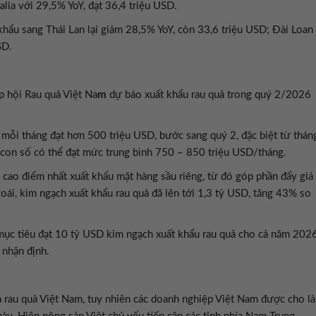
alia với 29,5% YoY, đạt 36,4 triệu USD.
 khẩu sang Thái Lan lại giảm 28,5% YoY, còn 33,6 triệu USD; Đài Loan
SD.
p hội Rau quả Việt Na
m
dự báo xuất khẩu rau quả trong quý 2/2026
mỗi tháng đạt hơn 500 triệu USD, bước sang quý 2, đặc biệt từ thán
, con số có thể đạt mức trung bình 750 – 850 triệu USD/tháng.
n cao điểm nhất xuất khẩu mặt hàng sầu riêng, từ đó góp phần đẩy giá
goái, kim ngạch xuất khẩu rau quả đã lên tới 1,3 tỷ USD, tăng 43% so
 mục tiêu đạt 10 tỷ USD kim ngạch xuất khẩu rau quả cho cả năm 202
 nhận định.
a rau quả Việt Nam, tuy nhiên các doanh nghiệp Việt Nam được cho là