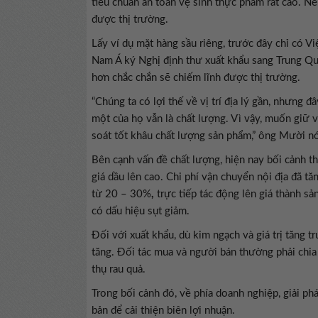
tiêu chuẩn an toàn vệ sinh thực phẩm rất cao. 
được thị trường.
Lấy ví dụ mặt hàng sầu riêng, trước đây chỉ có 
Nam Á ký Nghị định thư xuất khẩu sang Trung Qu
hơn chắc chắn sẽ chiếm lĩnh được thị trường.
“Chúng ta có lợi thế về vị trí địa lý gần, nhưng 
một của họ vẫn là chất lượng. Vì vậy, muốn giữ v
soát tốt khâu chất lượng sản phẩm,” ông Mười nó
Bên cạnh vấn đề chất lượng, hiện nay bối cảnh th
giá dầu lên cao. Chi phí vận chuyển nội địa đã 
từ 20 – 30%
,
trực tiếp tác động lên giá thành sả
có dấu hiệu sụt giảm.
Đối với xuất khẩu, dù kim ngạch và giá trị tăng 
tăng. Đối tác mua và người bán thường phải chia
thụ rau quả.
Trong bối cảnh đó, về phía doanh nghiệp, giải phá
bản để cải thiện biên lợi nhuận.