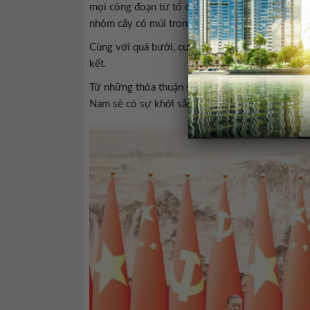
mọi công đoạn từ tổ chức sản xuất đến thương m
nhóm cây có múi trong thời gian tới.
Cùng với quả bưởi, cuối năm 2025, Nghị định th
kết.
Từ những thỏa thuận song phương nói trên, ông
Nam sẽ có sự khởi sắc và đóng góp thêm từ 300