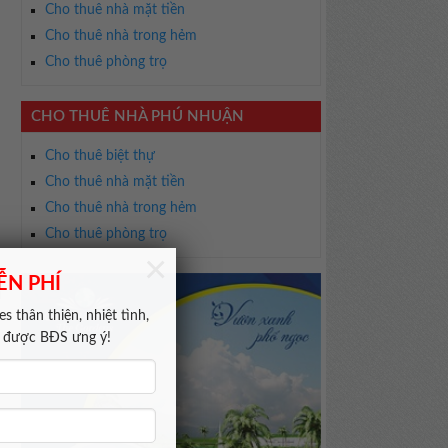
Cho thuê nhà mặt tiền
Cho thuê nhà trong hẻm
Cho thuê phòng trọ
CHO THUÊ NHÀ PHÚ NHUẬN
Cho thuê biệt thự
Cho thuê nhà mặt tiền
Cho thuê nhà trong hẻm
Cho thuê phòng trọ
×
ỄN PHÍ
i
s thân thiện, nhiệt tình,
m được BĐS ưng ý!
,