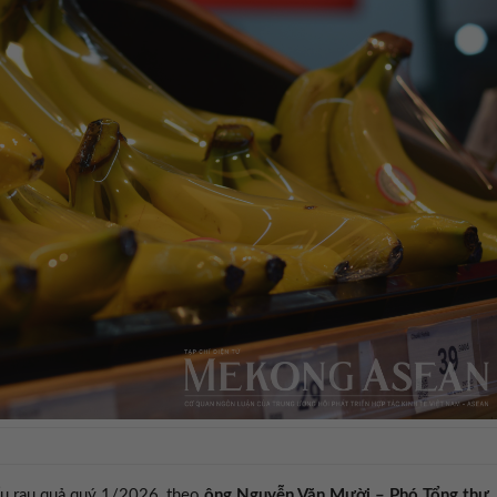
ẩu rau quả quý 1/2026, theo
ông Nguyễn Văn Mười – Phó Tổng thư