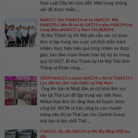
thảo Luật Dầu khí (sửa đổi). Một trong những
vấn đề được nhiều ...
B&#237; thư Th&#224;nh ủy H&#224; Nội
th&#250;c tiến độ hai dự &#225;n giao th&#244;ng
trọng điểm ph&#237;a Nam Thủ đ&#244;
Bí thư Thành ủy Hà Nội yêu cầu các cơ quan,
đơn vị tập trung vào cuộc với tinh thần trách
nhiệm, thực hiện hiệu quả từng nhiệm vụ được
giao, bảo đảm hoàn thành toàn bộ dự án trong
quý IV/2027. Bí thư Thành ủy Hà Nội Trần Đức
Thắng và Đoàn công ...
AEON b&#225;n mảng si&#234;u thị tại Th&#225;i
Lan, dồn lực cho ‘cuộc chiến’ tại Việt Nam
Ông lớn bán lẻ Nhật Bản sẽ rút khỏi lĩnh vực
này tại Thái Lan để tập trung vào Việt Nam.
Nikkei Asia đưa tin rằng theo kế hoạch được
công bố, AEON sẽ bán công ty con chuyên
mảng siêu thị tại Thái Lan cho Central Group,
nhà bán lẻ lớn nhất Thái ...
C&#250; sốc việc l&#224;m Mỹ đẩy đồng USD lao
dốc