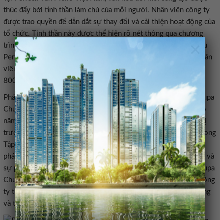
thúc đẩy bởi tinh thần làm chủ của mỗi người. Nhân viên công ty
được trao quyền để dẫn dắt sự thay đổi và cải thiện hoạt động của
tổ chức. Tinh thần này được thể hiện rõ nét thông qua chương
×
trình Perfetti Performance Excellence (PPE) – Hoạt động Tối ưu
Perfetti trong giai đoạn 2021 – 2025, với 153 sáng kiến do nhân
viên đề xuất và thực thi trên toàn công ty, giúp tiết kiệm hơn
Chups Jelly Giraffe – Kẹo dẻo hươu cao cổ Chupa Chups – vào
năm 2025 đã đánh dấu một cột mốc quan trọng: Việt Nam là thị
trường đầu tiên sản xuất thành công định dạng kẹo dẻo xoắn trong
phát triển dựa trên những thấu hiểu sâu sắc về người tiêu dùng và
sự phối hợp liên phòng ban chặt chẽ, Kẹo dẻo hươu cao cổ Chupa
Chups đã trở thành sản phẩm mới ra mắt thành công nhất của công
ty từ trước đến nay, thiết lập kỷ lục mới về cả doanh số bán hàng