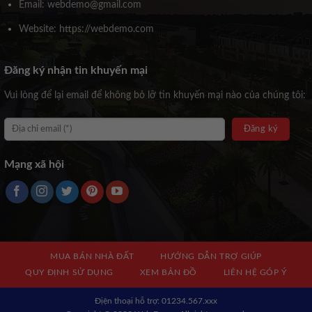
Email: webdemo@gmail.com
Website: https://webdemo.com
Đăng ký nhận tin khuyến mại
Vui lòng để lại email để không bỏ lỡ tin khuyến mại nào của chúng tôi:
Mạng xã hội
MUA BÁN NHÀ ĐẤT
HƯỚNG DẪN TRỢ GIÚP
QUY ĐỊNH SỬ DỤNG
XEM BẢN ĐỒ
LIÊN HỆ GÓP Ý
Địện thoại hỗ trợ: 01234.567.xxx