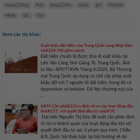
hamp224ng
Nội
lamp224m
danh
ghi
Perfetti
Melle
sắc
Top
Xem các tin khác:
Xuất khẩu đất hiếm của Trung Quốc sang Nhật Bản
v&#224; Mỹ giảm mạnh
Đất hiếm chuẩn bị được đưa đi xuất khẩu tại
Liên Vân Cảng, tỉnh Giang Tô, Trung Quốc. Ảnh
tư liệu: AFP/TTXVN Tháng 4/2025, Bộ Thương
mại Trung Quốc áp dụng cơ chế cấp phép xuất
khẩu đối với 7 nguyên tố đất hiếm, trong đó có
dysprosium và terbium. Dữ liệu thương mại của
...
&#39;Cần ph&#226;n định rủi ro của hoạt động dầu
kh&#237; với quyết định đầu tư sai&#39;
Đại biểu Nguyễn Thị Sửu đề xuất cần phân định
rõ rủi ro khách quan của hoạt động dầu khí với
quyết định đầu tư sai, vi phạm quy trình. Chiều
8/8, Quốc hội thảo luận tại hội trường về dự