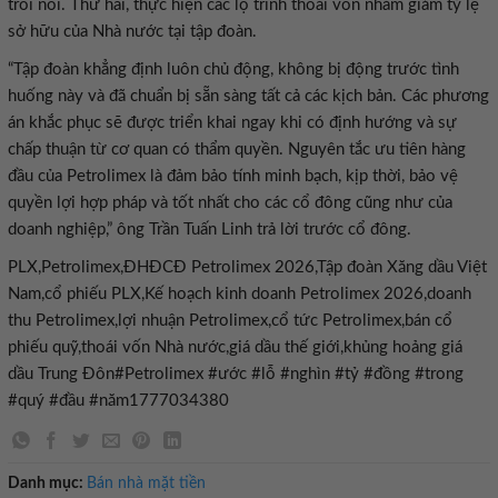
trôi nổi. Thứ hai, thực hiện các lộ trình thoái vốn nhằm giảm tỷ lệ
sở hữu của Nhà nước tại tập đoàn.
“Tập đoàn khẳng định luôn chủ động, không bị động trước tình
huống này và đã chuẩn bị sẵn sàng tất cả các kịch bản. Các phương
án khắc phục sẽ được triển khai ngay khi có định hướng và sự
chấp thuận từ cơ quan có thẩm quyền. Nguyên tắc ưu tiên hàng
đầu của Petrolimex là đảm bảo tính minh bạch, kịp thời, bảo vệ
quyền lợi hợp pháp và tốt nhất cho các cổ đông cũng như của
doanh nghiệp,” ông Trần Tuấn Linh trả lời trước cổ đông.
PLX,Petrolimex,ĐHĐCĐ Petrolimex 2026,Tập đoàn Xăng dầu Việt
Nam,cổ phiếu PLX,Kế hoạch kinh doanh Petrolimex 2026,doanh
thu Petrolimex,lợi nhuận Petrolimex,cổ tức Petrolimex,bán cổ
phiếu quỹ,thoái vốn Nhà nước,giá dầu thế giới,khủng hoảng giá
dầu Trung Đôn#Petrolimex #ước #lỗ #nghìn #tỷ #đồng #trong
#quý #đầu #năm1777034380
Danh mục:
Bán nhà mặt tiền