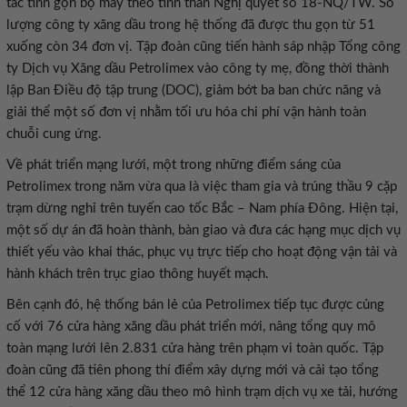
tác tinh gọn bộ máy theo tinh thần Nghị quyết số 18-NQ/TW. Số
lượng công ty xăng dầu trong hệ thống đã được thu gọn từ 51
xuống còn 34 đơn vị. Tập đoàn cũng tiến hành sáp nhập Tổng công
ty Dịch vụ Xăng dầu Petrolimex vào công ty mẹ, đồng thời thành
lập Ban Điều độ tập trung (DOC), giảm bớt ba ban chức năng và
giải thể một số đơn vị nhằm tối ưu hóa chi phí vận hành toàn
chuỗi cung ứng.
Về phát triển mạng lưới, một trong những điểm sáng của
Petrolimex trong năm vừa qua là việc tham gia và trúng thầu 9 cặp
trạm dừng nghỉ trên tuyến cao tốc Bắc – Nam phía Đông. Hiện tại,
một số dự án đã hoàn thành, bàn giao và đưa các hạng mục dịch vụ
thiết yếu vào khai thác, phục vụ trực tiếp cho hoạt động vận tải và
hành khách trên trục giao thông huyết mạch.
Bên cạnh đó, hệ thống bán lẻ của Petrolimex tiếp tục được củng
cố với 76 cửa hàng xăng dầu phát triển mới, nâng tổng quy mô
toàn mạng lưới lên 2.831 cửa hàng trên phạm vi toàn quốc. Tập
đoàn cũng đã tiên phong thí điểm xây dựng mới và cải tạo tổng
thể 12 cửa hàng xăng dầu theo mô hình trạm dịch vụ xe tải, hướng