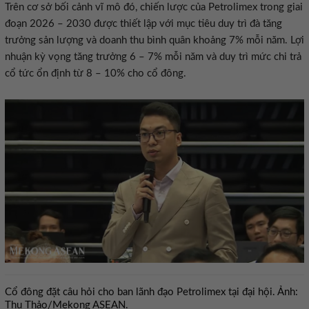
Trên cơ sở bối cảnh vĩ mô đó, chiến lược của Petrolimex trong giai
đoạn 2026 – 2030 được thiết lập với mục tiêu duy trì đà tăng
trưởng sản lượng và doanh thu bình quân khoảng 7% mỗi năm. Lợi
nhuận kỳ vọng tăng trưởng 6 – 7% mỗi năm và duy trì mức chi trả
cổ tức ổn định từ 8 – 10% cho cổ đông.
Cổ đông đặt câu hỏi cho ban lãnh đạo Petrolimex tại đại hội. Ảnh:
Thu Thảo/Mekong ASEAN.