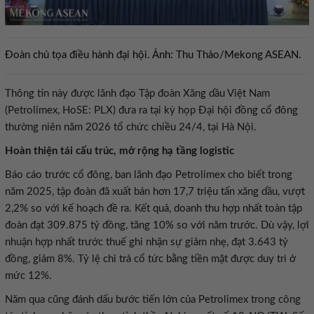
Đoàn chủ tọa điều hành đại hội. Ảnh: Thu Thảo/Mekong ASEAN.
Thông tin này được lãnh đạo Tập đoàn Xăng dầu Việt Nam
(Petrolimex, HoSE: PLX) đưa ra tại kỳ họp Đại hội đồng cổ đông
thường niên năm 2026 tổ chức chiều 24/4, tại Hà Nội.
Hoàn thiện tái cấu trúc, mở rộng hạ tầng logistic
Báo cáo trước cổ đông, ban lãnh đạo Petrolimex cho biết trong
năm 2025, tập đoàn đã xuất bán hơn 17,7 triệu tấn xăng dầu, vượt
2,2% so với kế hoạch đề ra. Kết quả, doanh thu hợp nhất toàn tập
đoàn đạt 309.875 tỷ đồng, tăng 10% so với năm trước. Dù vậy, lợi
nhuận hợp nhất trước thuế ghi nhận sự giảm nhẹ, đạt 3.643 tỷ
đồng, giảm 8%. Tỷ lệ chi trả cổ tức bằng tiền mặt được duy trì ở
mức 12%.
Năm qua cũng đánh dấu bước tiến lớn của Petrolimex trong công