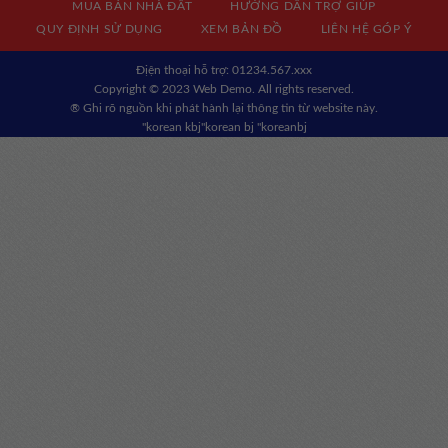
MUA BÁN NHÀ ĐẤT
HƯỚNG DẪN TRỢ GIÚP
QUY ĐỊNH SỬ DỤNG
XEM BẢN ĐỒ
LIÊN HỆ GÓP Ý
Địện thoại hỗ trợ: 01234.567.xxx
Copyright © 2023 Web Demo. All rights reserved.
® Ghi rõ nguồn khi phát hành lại thông tin từ website này.
"korean kbj​
"korean bj
"koreanbj​