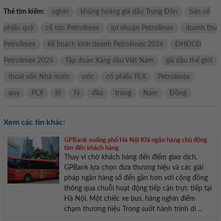
Thẻ tìm kiếm:
nghìn
khủng hoảng giá dầu Trung Đôn
bán cổ
phiếu quỹ
cổ tức Petrolimex
lợi nhuận Petrolimex
doanh thu
Petrolimex
Kế hoạch kinh doanh Petrolimex 2026
ĐHĐCĐ
Petrolimex 2026
Tập đoàn Xăng dầu Việt Nam
giá dầu thế giới
thoái vốn Nhà nước
ước
cổ phiếu PLX
Petrolimex
quy
PLX
lỡ
Tỷ
đầu
trong
Nam
Đồng
Xem các tin khác:
GPBank xuống phố Hà Nội Khi ngân hàng chủ động
tìm đến khách hàng
Thay vì chờ khách hàng đến điểm giao dịch,
GPBank lựa chọn đưa thương hiệu và các giải
pháp ngân hàng số đến gần hơn với cộng đồng
thông qua chuỗi hoạt động tiếp cận trực tiếp tại
Hà Nội. Một chiếc xe bus, hàng nghìn điểm
chạm thương hiệu Trong suốt hành trình di ...