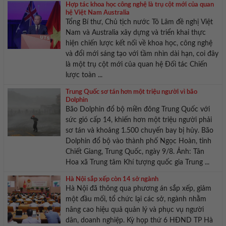
Hợp tác khoa học công nghệ là trụ cột mới của quan
hệ Việt Nam Australia
Tổng Bí thư, Chủ tịch nước Tô Lâm đề nghị Việt
Nam và Australia xây dựng và triển khai thực
hiện chiến lược kết nối về khoa học, công nghệ
và đổi mới sáng tạo với tầm nhìn dài hạn, coi đây
là một trụ cột mới của quan hệ Đối tác Chiến
lược toàn ...
Trung Quốc sơ tán hơn một triệu người vì bão
Dolphin
Bão Dolphin đổ bộ miền đông Trung Quốc với
sức gió cấp 14, khiến hơn một triệu người phải
sơ tán và khoảng 1.500 chuyến bay bị hủy. Bão
Dolphin đổ bộ vào thành phố Ngọc Hoàn, tỉnh
Chiết Giang, Trung Quốc, ngày 9/8. Ảnh: Tân
Hoa xã Trung tâm Khí tượng quốc gia Trung ...
Hà Nội sắp xếp còn 14 sở ngành
Hà Nội đã thông qua phương án sắp xếp, giảm
một đầu mối, tổ chức lại các sở, ngành nhằm
nâng cao hiệu quả quản lý và phục vụ người
dân, doanh nghiệp. Kỳ họp thứ 6 HĐND TP Hà