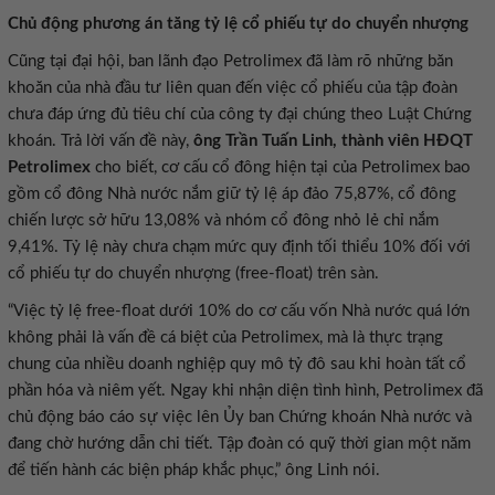
Chủ động phương án tăng tỷ lệ cổ phiếu tự do chuyển nhượng
Cũng tại đại hội, ban lãnh đạo Petrolimex đã làm rõ những băn
khoăn của nhà đầu tư liên quan đến việc cổ phiếu của tập đoàn
chưa đáp ứng đủ tiêu chí của công ty đại chúng theo Luật Chứng
khoán. Trả lời vấn đề này,
ông Trần Tuấn Linh, thành viên HĐQT
Petrolimex
cho biết, cơ cấu cổ đông hiện tại của Petrolimex bao
gồm cổ đông Nhà nước nắm giữ tỷ lệ áp đảo 75,87%, cổ đông
chiến lược sở hữu 13,08% và nhóm cổ đông nhỏ lẻ chỉ nắm
9,41%. Tỷ lệ này chưa chạm mức quy định tối thiểu 10% đối với
cổ phiếu tự do chuyển nhượng (free-float) trên sàn.
“Việc tỷ lệ free-float dưới 10% do cơ cấu vốn Nhà nước quá lớn
không phải là vấn đề cá biệt của Petrolimex, mà là thực trạng
chung của nhiều doanh nghiệp quy mô tỷ đô sau khi hoàn tất cổ
phần hóa và niêm yết. Ngay khi nhận diện tình hình, Petrolimex đã
chủ động báo cáo sự việc lên Ủy ban Chứng khoán Nhà nước và
đang chờ hướng dẫn chi tiết. Tập đoàn có quỹ thời gian một năm
để tiến hành các biện pháp khắc phục,” ông Linh nói.