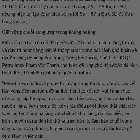
40.000 tấn trước đây chỉ tiêu tốn khoảng 25 – 26 triệu USD,
nhưng hiện tại tập đoàn phải bỏ ra tới 85 – 87 triệu USD để đưa
hàng về cảng.
Giữ vững chuỗi cung ứng trong khủng hoảng
Đối với câu hỏi của cổ đông về việc đảm bảo an ninh năng lượng
và duy trì hoạt động bán lẻ thông suốt trong bối cảnh khó khăn về
nguồn hàng do xung đột Trung Đông leo thang, Chủ tịch HĐQT
Petrolimex Phạm Văn Thanh cho biết, để ứng phó, tập đoàn đã kích
hoạt đồng bộ nhiều giải pháp quản trị rủi ro.
“Petrolimex chủ trương duy trì lượng hàng tồn kho ở mức cao để
làm vùng đệm an toàn, đồng thời liên tục kết nối với hàng chục
nhà cung cấp trên phạm vi toàn cầu nhằm đa dạng hóa và đảm bảo
nguồn hàng. Song song đó, công tác điều phối được thắt chặt trên
toàn bộ hệ thống hạ tầng vật chất từ kho cảng, đội tàu biển, xe
bồn chuyên dụng đến hệ thống trạm bán lẻ, đảm bảo chuỗi cung
ứng năng lượng không bị gián đoạn tại mọi khu vực thị trường,”
ông Thanh thông tin.