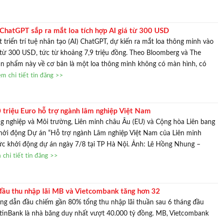
 ChatGPT sắp ra mắt loa tích hợp AI giá từ 300 USD
 triển trí tuệ nhân tạo (AI) ChatGPT, dự kiến ra mắt loa thông minh vào
từ 300 USD, tức từ khoảng 7,9 triệu đồng. Theo Bloomberg và The
ản phẩm này về cơ bản là một loa thông minh không có màn hình, có
m chi tiết tin đăng >>
 triệu Euro hỗ trợ ngành lâm nghiệp Việt Nam
g nghiệp và Môi trường, Liên minh châu Âu (EU) và Cộng hòa Liên bang
hởi động Dự án “Hỗ trợ ngành Lâm nghiệp Việt Nam của Liên minh
ức khởi động dự án ngày 7/8 tại TP Hà Nội. Ảnh: Lê Hồng Nhung –
chi tiết tin đăng >>
đầu thu nhập lãi MB và Vietcombank tăng hơn 32
g dẫn đầu chiếm gần 80% tổng thu nhập lãi thuần sau 6 tháng đầu
etinBank là nhà băng duy nhất vượt 40.000 tỷ đồng. MB, Vietcombank