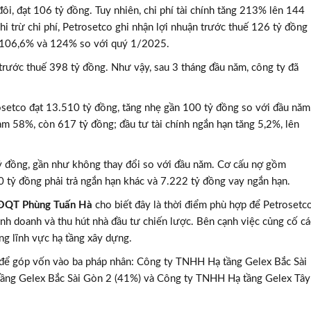
đôi, đạt 106 tỷ đồng. Tuy nhiên, chi phí tài chính tăng 213% lên 144
khi trừ chi phí, Petrosetco ghi nhận lợi nhuận trước thuế 126 tỷ đồng
ng 106,6% và 124% so với quý 1/2025.
trước thuế 398 tỷ đồng. Như vậy, sau 3 tháng đầu năm, công ty đã
osetco đạt 13.510 tỷ đồng, tăng nhẹ gần 100 tỷ đồng so với đầu năm
ảm 58%, còn 617 tỷ đồng; đầu tư tài chính ngắn hạn tăng 5,2%, lên
tỷ đồng, gần như không thay đổi so với đầu năm. Cơ cấu nợ gồm
0 tỷ đồng phải trả ngắn hạn khác và 7.222 tỷ đồng vay ngắn hạn.
 HĐQT Phùng Tuấn Hà
cho biết đây là thời điểm phù hợp để Petrosetc
inh doanh và thu hút nhà đầu tư chiến lược. Bên cạnh việc củng cố cá
ng lĩnh vực hạ tầng xây dựng.
g để góp vốn vào ba pháp nhân: Công ty TNHH Hạ tầng Gelex Bắc Sài
ầng Gelex Bắc Sài Gòn 2 (41%) và Công ty TNHH Hạ tầng Gelex Tây