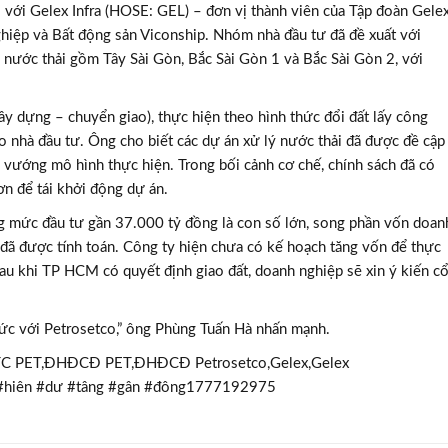
 với Gelex Infra (HOSE: GEL) – đơn vị thành viên của Tập đoàn Gele
ệp và Bất động sản Viconship. Nhóm nhà đầu tư đã đề xuất với
ước thải gồm Tây Sài Gòn, Bắc Sài Gòn 1 và Bắc Sài Gòn 2, với
ây dựng – chuyển giao), thực hiện theo hình thức đổi đất lấy công
o nhà đầu tư. Ông cho biết các dự án xử lý nước thải đã được đề cập
TƯ VẤN MI
 vướng mô hình thực hiện. Trong bối cảnh cơ chế, chính sách đã có
Với hơn 1000 căn nhà và 50 sale
n để tái khởi động dự án.
chúng tôi sẽ giúp bạn tì
g mức đầu tư gần 37.000 tỷ đồng là con số lớn, song phần vốn doan
à đã được tính toán. Công ty hiện chưa có kế hoạch tăng vốn để thực
au khi TP HCM có quyết định giao đất, doanh nghiệp sẽ xin ý kiến c
 sức với Petrosetco,” ông Phùng Tuấn Hà nhấn mạnh.
CTC PET,ĐHĐCĐ PET,ĐHĐCĐ Petrosetco,Gelex,Gelex
ưc #hiên #dư #tâng #gân #đông1777192975