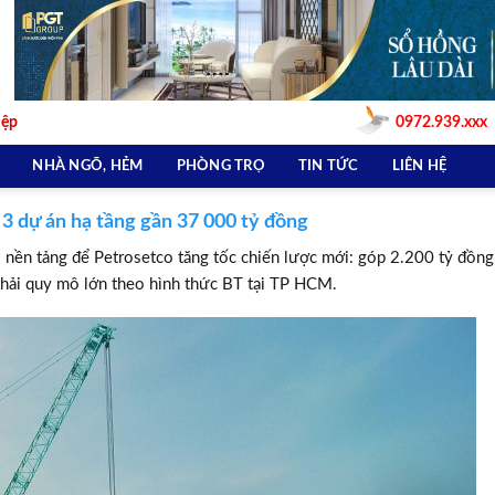
iệp
0972.939.xxx
NHÀ NGÕ, HẺM
PHÒNG TRỌ
TIN TỨC
LIÊN HỆ
 3 dự án hạ tầng gần 37 000 tỷ đồng
 nền tảng để Petrosetco tăng tốc chiến lược mới: góp 2.200 tỷ đồng
thải quy mô lớn theo hình thức BT tại TP HCM.