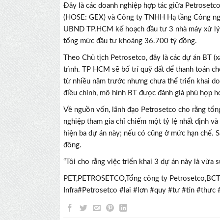
Đây là các doanh nghiệp hợp tác giữa Petrosetco
(HOSE: GEX) và Công ty TNHH Hạ tầng Công nghi
UBND TP.HCM kế hoạch đầu tư 3 nhà máy xử lý n
tổng mức đầu tư khoảng 36.700 tỷ đồng.
Theo Chủ tịch Petrosetco, đây là các dự án BT (x
trình. TP HCM sẽ bố trí quỹ đất để thanh toán ch
từ nhiều năm trước nhưng chưa thể triển khai do
điều chỉnh, mô hình BT được đánh giá phù hợp hơ
Về nguồn vốn, lãnh đạo Petrosetco cho rằng tổn
nghiệp tham gia chỉ chiếm một tỷ lệ nhất định v
hiện ba dự án này; nếu có cũng ở mức hạn chế. S
đông.
“Tôi cho rằng việc triển khai 3 dự án này là vừa
PET,PETROSETCO,Tổng công ty Petrosetco,B
Infra#Petrosetco #lai #lơn #quy #tư #tin #th