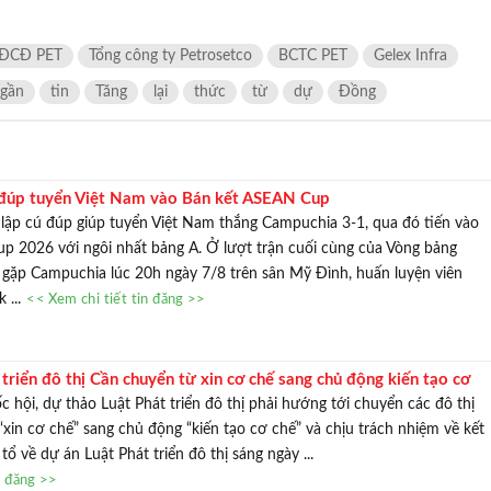
ĐCĐ PET
Tổng công ty Petrosetco
BCTC PET
Gelex Infra
gần
tin
Tăng
lại
thức
từ
dự
Đồng
 đúp tuyển Việt Nam vào Bán kết ASEAN Cup
lập cú đúp giúp tuyển Việt Nam thắng Campuchia 3-1, qua đó tiến vào
p 2026 với ngôi nhất bảng A. Ở lượt trận cuối cùng của Vòng bảng
ặp Campuchia lúc 20h ngày 7/8 trên sân Mỹ Đình, huấn luyện viên
 ...
<< Xem chi tiết tin đăng >>
triển đô thị Cần chuyển từ xin cơ chế sang chủ động kiến tạo cơ
c hội, dự thảo Luật Phát triển đô thị phải hướng tới chuyển các đô thị
 “xin cơ chế” sang chủ động “kiến tạo cơ chế” và chịu trách nhiệm về kết
 tổ về dự án Luật Phát triển đô thị sáng ngày ...
n đăng >>