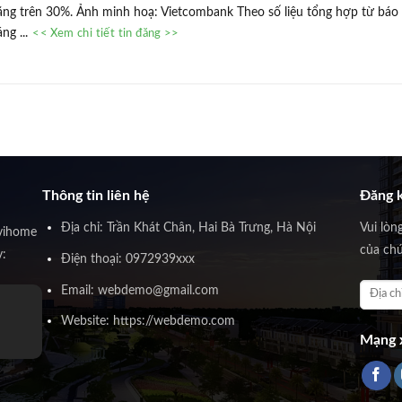
ăng trên 30%. Ảnh minh hoạ: Vietcombank Theo số liệu tổng hợp từ báo
áng ...
<< Xem chi tiết tin đăng >>
Thông tin liên hệ
Đăng k
Địa chỉ: Trần Khát Chân, Hai Bà Trưng, Hà Nội
Vui lòn
vihome
của chú
y:
Điện thoại: 0972939xxx
Email: webdemo@gmail.com
Website: https://webdemo.com
Mạng x