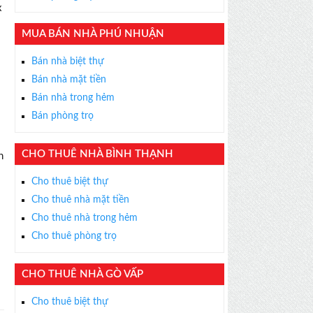
x
MUA BÁN NHÀ PHÚ NHUẬN
Bán nhà biệt thự
Bán nhà mặt tiền
×
Bán nhà trong hẻm
ỄN PHÍ
Bán phòng trọ
s thân thiện, nhiệt tình,
m được BĐS ưng ý!
CHO THUÊ NHÀ BÌNH THẠNH
h
Cho thuê biệt thự
ổ
Cho thuê nhà mặt tiền
Cho thuê nhà trong hẻm
Cho thuê phòng trọ
CHO THUÊ NHÀ GÒ VẤP
Cho thuê biệt thự