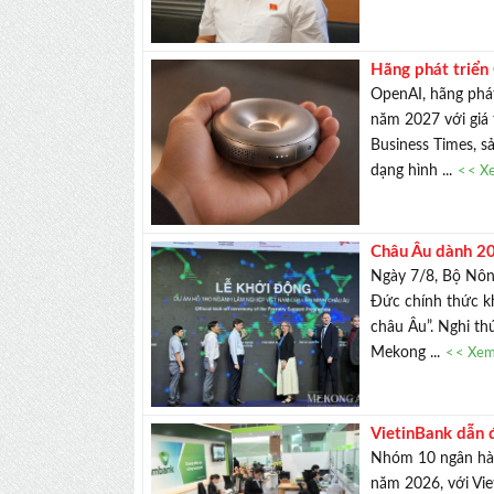
Hãng phát triển
OpenAI, hãng phát
năm 2027 với giá 
Business Times, s
dạng hình ...
<< Xe
Châu Âu dành 20
Ngày 7/8, Bộ Nôn
Đức chính thức k
châu Âu”. Nghi th
Mekong ...
<< Xem 
VietinBank dẫn 
Nhóm 10 ngân hàn
năm 2026, với Vi