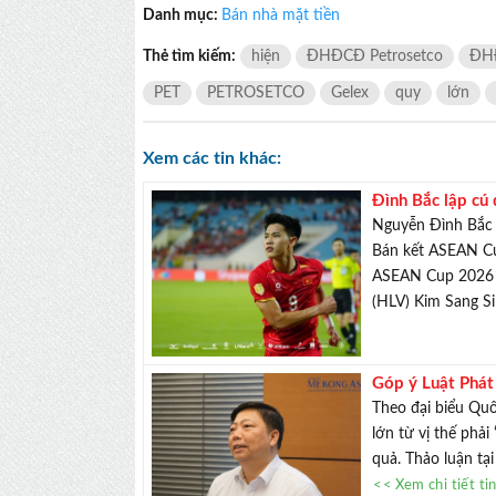
Danh mục:
Bán nhà mặt tiền
Thẻ tìm kiếm:
hiện
ĐHĐCĐ Petrosetco
ĐH
PET
PETROSETCO
Gelex
quy
lớn
Xem các tin khác:
Đình Bắc lập cú
Nguyễn Đình Bắc 
Bán kết ASEAN Cu
ASEAN Cup 2026 g
(HLV) Kim Sang Sik
Góp ý Luật Phát 
chế
Theo đại biểu Quố
lớn từ vị thế phải
quả. Thảo luận tại
<< Xem chi tiết ti