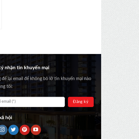
ý nhận tin khuyến mại
g để lại email để không bỏ lỡ tin khuyến mại nào
ng tôi:
ã hội