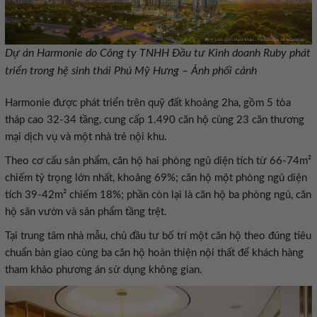
Dự án Harmonie do Công ty TNHH Đầu tư Kinh doanh Ruby phát
triển trong hệ sinh thái Phú Mỹ Hưng – Ảnh phối cảnh
Harmonie được phát triển trên quỹ đất khoảng 2ha, gồm 5 tòa
tháp cao 32-34 tầng, cung cấp 1.490 căn hộ cùng 23 căn thương
mại dịch vụ và một nhà trẻ nội khu.
Theo cơ cấu sản phẩm, căn hộ hai phòng ngủ diện tích từ 66-74m²
chiếm tỷ trọng lớn nhất, khoảng 69%; căn hộ một phòng ngủ diện
tích 39-42m² chiếm 18%; phần còn lại là căn hộ ba phòng ngủ, căn
hộ sân vườn và sản phẩm tầng trệt.
Tại trung tâm nhà mẫu, chủ đầu tư bố trí một căn hộ theo đúng tiêu
chuẩn bàn giao cùng ba căn hộ hoàn thiện nội thất để khách hàng
tham khảo phương án sử dụng không gian.