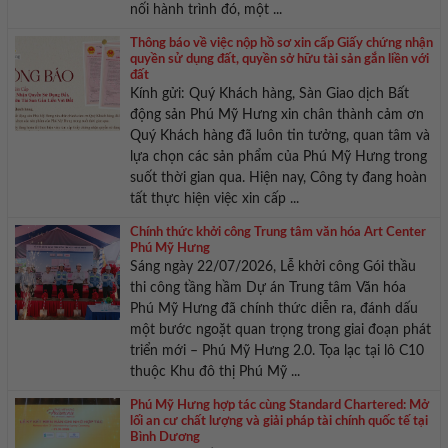
nối hành trình đó, một ...
Thông báo về việc nộp hồ sơ xin cấp Giấy chứng nhận
quyền sử dụng đất, quyền sở hữu tài sản gắn liền với
đất
Kính gửi: Quý Khách hàng, Sàn Giao dịch Bất
động sản Phú Mỹ Hưng xin chân thành cảm ơn
Quý Khách hàng đã luôn tin tưởng, quan tâm và
lựa chọn các sản phẩm của Phú Mỹ Hưng trong
suốt thời gian qua. Hiện nay, Công ty đang hoàn
tất thực hiện việc xin cấp ...
Chính thức khởi công Trung tâm văn hóa Art Center
Phú Mỹ Hưng
Sáng ngày 22/07/2026, Lễ khởi công Gói thầu
thi công tầng hầm Dự án Trung tâm Văn hóa
Phú Mỹ Hưng đã chính thức diễn ra, đánh dấu
một bước ngoặt quan trọng trong giai đoạn phát
triển mới – Phú Mỹ Hưng 2.0. Tọa lạc tại lô C10
thuộc Khu đô thị Phú Mỹ ...
Phú Mỹ Hưng hợp tác cùng Standard Chartered: Mở
lối an cư chất lượng và giải pháp tài chính quốc tế tại
Bình Dương