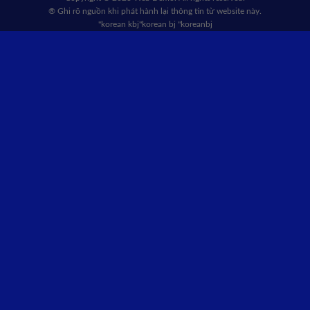
® Ghi rõ nguồn khi phát hành lại thông tin từ website này.
"korean kbj​
"korean bj
"koreanbj​