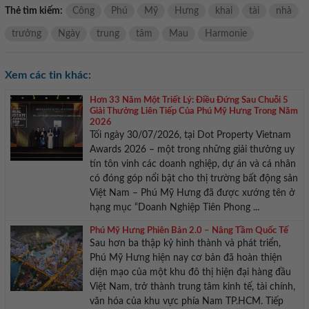
Thẻ tìm kiếm:
Công
Phú
Mỹ
Hưng
khai
tài
nhà
trưởng
Ngày
trung
tâm
Mau
Harmonie
Xem các tin khác:
Hơn 33 Năm Một Triết Lý: Điều Đứng Sau Chuỗi 5
Giải Thưởng Liên Tiếp Của Phú Mỹ Hưng Trong Năm
2026
Tối ngày 30/07/2026, tại Dot Property Vietnam
Awards 2026 – một trong những giải thưởng uy
tín tôn vinh các doanh nghiệp, dự án và cá nhân
có đóng góp nổi bật cho thị trường bất động sản
Việt Nam – Phú Mỹ Hưng đã được xướng tên ở
hạng mục “Doanh Nghiệp Tiên Phong ...
Phú Mỹ Hưng Phiên Bản 2.0 – Nâng Tầm Quốc Tế
Sau hơn ba thập kỷ hình thành và phát triển,
Phú Mỹ Hưng hiện nay cơ bản đã hoàn thiện
diện mạo của một khu đô thị hiện đại hàng đầu
Việt Nam, trở thành trung tâm kinh tế, tài chính,
văn hóa của khu vực phía Nam TP.HCM. Tiếp