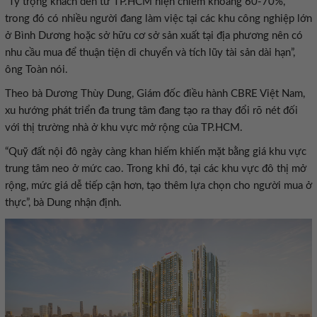
“Tỷ trọng khách đến từ TP.HCM hiện chiếm khoảng 60-70%,
trong đó có nhiều người đang làm việc tại các khu công nghiệp lớn
ở Bình Dương hoặc sở hữu cơ sở sản xuất tại địa phương nên có
nhu cầu mua để thuận tiện di chuyển và tích lũy tài sản dài hạn”,
ông Toàn nói.
Theo bà Dương Thùy Dung, Giám đốc điều hành CBRE Việt Nam,
xu hướng phát triển đa trung tâm đang tạo ra thay đổi rõ nét đối
với thị trường nhà ở khu vực mở rộng của TP.HCM.
“Quỹ đất nội đô ngày càng khan hiếm khiến mặt bằng giá khu vực
trung tâm neo ở mức cao. Trong khi đó, tại các khu vực đô thị mở
rộng, mức giá dễ tiếp cận hơn, tạo thêm lựa chọn cho người mua ở
thực”, bà Dung nhận định.