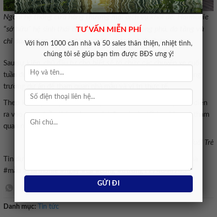
Ngoài hệ thống cửa hàng thương mại dịch vụ khối đế, Harmonie
“sở hữu” hệ sinh thái tiện ích, cảnh quan phong phú, đa tầng và
TƯ VẤN MIỄN PHÍ
chỉ dành riêng cho cư dân nơi đây – Ảnh phối cảnh
Với hơn 1000 căn nhà và 50 sales thân thiện, nhiệt tình,
chúng tôi sẽ giúp bạn tìm được BĐS ưng ý!
Sau sự kiện, chủ đầu tư cho biết sẽ tổ chức các chuyến xe cuối
tuần đưa khách từ khu đô thị Phú Mỹ Hưng đến trực tiếp công
trường dự án để tham quan nhà mẫu và vị trí thực tế.
Theo kế hoạch, đợt mở bán tiếp theo của Harmonie dự kiến diễn
ra vào trung tuần tháng 4, sau giai đoạn hoàn tất booking và tham
quan nhà mẫu tại công trường.
Nguồn Báo Tuổi Trẻ
Tin dự án#Phú #Mỹ #Hưng #khai #trương #Trung #tâm #nhà
#mẫu #Harmonie #ngay #tại #công #trường1774844743
Danh mục:
Tin tức