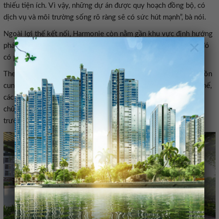
thiếu tiện ích. Vì vậy, những dự án được quy hoạch đồng bộ, có
dịch vụ và môi trường sống rõ ràng sẽ có sức hút mạnh”, bà nói.
Ngoài lợi thế kết nối, Harmonie còn nằm gần khu vực định hướng
×
phát triển đô thị khoa học công nghệ phía Bắc TP.HCM, trong đó
có phân khu công nghệ số quy mô 100ha.
Theo đánh giá của một số đơn vị phân phối, trong bối cảnh nguồn
cung căn hộ được quy hoạch bài bản tại khu vực này còn hạn chế,
các dự án có pháp lý rõ ràng, chính sách thanh toán linh hoạt và
chủ đầu tư có thương hiệu tiếp tục thu hút sự quan tâm của thị
trường.