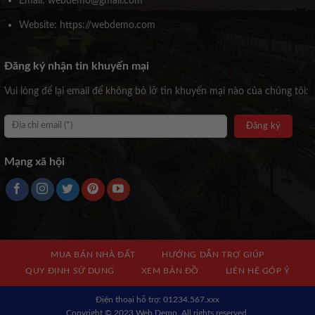
Email: webdemo@gmail.com
Website: https://webdemo.com
Đăng ký nhận tin khuyến mại
Vui lòng để lại email để không bỏ lỡ tin khuyến mại nào của chúng tôi:
Mạng xã hội
MUA BÁN NHÀ ĐẤT
HƯỚNG DẪN TRỢ GIÚP
QUY ĐỊNH SỬ DỤNG
XEM BẢN ĐỒ
LIÊN HỆ GÓP Ý
Địện thoại hỗ trợ: 01234.567.xxx
Copyright © 2023 Web Demo. All rights reserved.