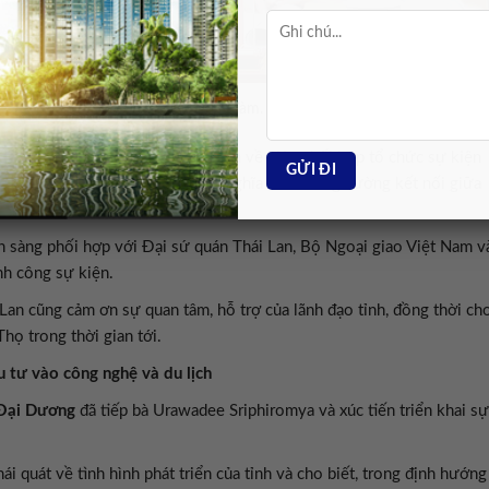
dee Sriphiromya phát biểu tại tọa đàm. Ảnh: Phutho.gov.
ề xuất của Đại sứ quán Thái Lan về việc phối hợp tổ chức sự kiện
26”. Ông coi đây là hoạt động ý nghĩa nhằm tăng cường kết nối giữa
ên.
 sàng phối hợp với Đại sứ quán Thái Lan, Bộ Ngoại giao Việt Nam v
nh công sự kiện.
 Lan cũng cảm ơn sự quan tâm, hỗ trợ của lãnh đạo tỉnh, đồng thời ch
Thọ trong thời gian tới.
tư vào công nghệ và du lịch
 Đại Dương
đã tiếp bà Urawadee Sriphiromya và xúc tiến triển khai sự
ái quát về tình hình phát triển của tỉnh và cho biết, trong định hướng