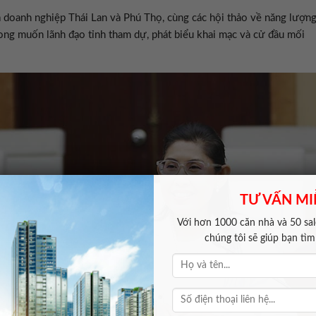
a doanh nghiệp Thái Lan và Phú Thọ, cùng các hội thảo về năng lượn
 mong muốn lãnh đạo tỉnh tham dự, phát biểu khai mạc và cử đầu mối
TƯ VẤN MI
Với hơn 1000 căn nhà và 50 sale
chúng tôi sẽ giúp bạn tì