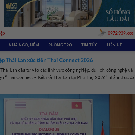
iệp
0972.939.xxx
NHÀ NGÕ, HẺM
PHÒNG TRỌ
TIN TỨC
LIÊN HỆ
p Thái Lan xúc tiến Thai Connect 2026
ái Lan đầu tư vào các lĩnh vực công nghiệp, du lịch, công nghệ và
ện “Thai Connect – Kết nối Thái Lan tại Phú Thọ 2026” nhằm thúc đẩ