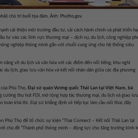
ải) chủ trì buổi tọa đàm. Ảnh: Phutho.gov.
nh cải thiện môi trường đầu tư, cải cách hành chính và phát triển hạ
ầu tư vào các lĩnh vực thương mại – dịch vụ, du lịch, công nghiệp ph
, nông nghiệp thông minh gắn với chuỗi cung ứng cho hệ thống siêu
 năng về du lịch và văn hóa với các điểm đến nổi tiếng, khu nghỉ
ác du lịch, giao lưu văn hóa và kết nối nhân dân giữa các địa phương
n của Phú Thọ,
Đại sứ quán Vương quốc Thái Lan tại Việt Nam, bà
ng cường thu hút FDI, mở rộng hợp tác thương mại, du lịch và giao lư
àn toàn khả thi. Đại sứ khẳng định sẽ tiếp tục làm cầu nối thúc đẩy
ọn Phú Thọ để tổ chức sự kiện “Thai Connect – Kết nối Thái Lan tại
với chủ đề “Thành phố thông minh – động lực cho tăng trưởng kinh t