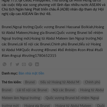
Ngày 7/5, tại Cebu, Philippines, Thủ tướng Lê Minh Hưng đã có
các cuộc tiếp xúc song phương với lãnh đạo nhiều nước ASEAN và
Chủ tịch Ngân hàng Phát triển châu Á (ADB) nhân dịp tham dự Hội
nghị cấp cao ASEAN lần thứ 48.
Brunei,Ngoại trưởng,Quốc vương Brunei Hassanal Bolkiah,Hoàng
tử Abdul Mateen,Hoàng gia Brunei,Quốc vương Brunei bổ nhiệm
Ngoại trưởng mới,Hoàng tử Abdul Mateen làm Ngoại trưởng,Nội
các Brunei,cải tổ nội các Brunei,Chính phủ Brunei,tiểu sử Hoàng
tử Abdul M#Quốc #vương #Brunei #bổ #nhiệm #con #trai #tuổi
#làm #ngoại #trưởng1780652315
Danh mục:
Bán nhà mặt tiền
Thẻ tìm kiếm:
Brunei
tiểu sử Hoàng tử Abdul M
Chính phủ
Brunei
cải tổ nội các Brunei
Nội các Brunei
Hoàng tử Abdul
Mateen làm Ngoại trưởng
Quốc vương Brunei bổ nhiệm Ngoại
trưởng mới
Hoàng gia Brunei
Hoàng tử Abdul Mateen
Quốc