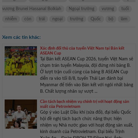
vương Brunei Hassanal Bolkiah
Ngoại trưởng
vương
tuổi
nhiễm
còn
trái
ngoại
trưởng
Quốc
bộ
làm
Xem các tin khác:
Xác định đối thủ của tuyển Việt Nam tại Bán kết
ASEAN Cup
Tại Bán kết ASEAN Cup 2026, tuyển Việt Nam sẽ
chạm trán tuyển Malaysia, đội đứng nhì bảng B.
Ở lượt trận cuối cùng của bảng B ASEAN Cup
diễn ra vào tối 8/8, tuyển Thái Lan đánh bại
Myanmar để tiến vào Bán kết với ngôi nhất bảng
B. Chất lượng nhân sự vượt ...
Cần tách bạch nhiệm vụ chính trị với hoạt động sản
xuất của Petrovietnam
Góp ý vào Luật Dầu khí (sửa đổi), đại biểu Quốc
hội đề nghị tách bạch chức năng thực hiện
nhiệm vụ Nhà nước giao với hoạt động sản xuất,
kinh doanh của Petrovietnam. Đại biểu Trịnh