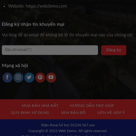
Website: https://webdemo.com
Đăng ký nhận tin khuyến mại
Vui lòng để lại email để không bỏ lỡ tin khuyến mại nào của chúng tôi:
Mạng xã hội
MUA BÁN NHÀ ĐẤT
HƯỚNG DẪN TRỢ GIÚP
QUY ĐỊNH SỬ DỤNG
XEM BẢN ĐỒ
LIÊN HỆ GÓP Ý
Địện thoại hỗ trợ: 01234.567.xxx
Copyright © 2023 Web Demo. All rights reserved.