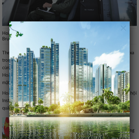
×
Hoàng tử Abdul Mateen là Trung tá trong Không quân Hoàng gia
Brunei. Ảnh: X/@tmski
Theo
Reuters
và
Malay Mail
, Hoàng tử Abdul Mateen đứng khá xa
trong thứ tự kế vị ngai vàng. Song nhờ thường xuyên xuất hiện
cùng Quốc vương trong các chuyến công du, hội nghị quốc tế,
Hoàng tử Abdul Mateen dần trở thành một trong những gương
mặt đại diện của Hoàng gia Brunei trên trường quốc tế.
Hoàng tử hiện sở hữu hơn 3 triệu người theo dõi trên mạng xã hội
Instagram, nơi ông thường đăng tải hình ảnh về các hoạt động
quân sự, thể thao, đời sống gia đình và các sự kiện ngoại giao.
Thủ tướng đề xuất 4 trọng tâm nhằm tăng cường