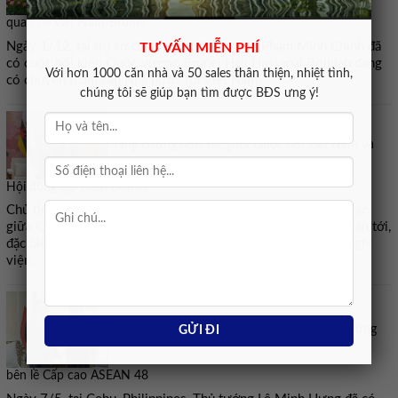
quan hệ Việt Nam-Brunei
Ngày 1/12, tại trụ sở Chính phủ, Thủ tướng Phạm Minh Chính đã
TƯ VẤN MIỄN PHÍ
có cuộc hội kiến Quốc vương Brunei Haji Hassanal Bolkiah đang
Với hơn 1000 căn nhà và 50 sales thân thiện, nhiệt tình,
có chuyến thăm cấp Nhà nước tới Việt Nam.
chúng tôi sẽ giúp bạn tìm được BĐS ưng ý!
Tăng cường hợp tác giữa Quốc hội Việt Nam và
Hội đồng lập pháp Brunei
Chủ tịch Quốc hội Trần Thanh Mẫn nhất trí tăng cường hợp tác
giữa Quốc hội Việt Nam và Hội đồng lập pháp Brunei thời gian tới,
đặc biệt trao đổi kinh nghiệm lập pháp, giám sát và hợp tác nghị
viện.
Thủ tướng Lê Minh Hưng tiếp xúc song phương
bên lề Cấp cao ASEAN 48