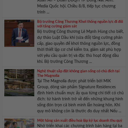
Xuân An – Đoàn ĐBQH TP Đồng Nai. Ảnh:
Media Quốc hội. Chiều 8/8, tiếp tục chương
trình ...
Bộ trưởng Công Thương Khơi thông nguồn lực đi đôi
với tăng cường giám sát
Bộ trưởng Công thương Lê Mạnh Hùng cho biết,
dự thảo Luật Dầu khí (sửa đổi) tăng cường phân
cấp, giao quyền để khơi thông nguồn lực, đồng
thời thiết lập cơ chế kiểm tra, giám sát phù hợp
với yêu cầu quản trị và đặc thù hoạt động dầu
khí. Bộ trưởng Công Thương ...
Nghệ thuật sắp đặt không gian sống có chủ đích tại
The Magnolia
Tại The Magnolia được phát triển bởi MIK
Group, dòng sản phẩm Signature Residences
định hình chuẩn mực ấy qua từng chi tiết có chủ
đích: từ hành trình trở về đến những khung hình
sống đón trọn cả bình minh lẫn hoàng hôn. Khi
quy mô không còn là thước đo duy nhất Nếu ...
Một hãng sản xuất điều hoà lập kỷ lục doanh thu quý
Nhờ triển khai các chương trình bán hàng tại ba