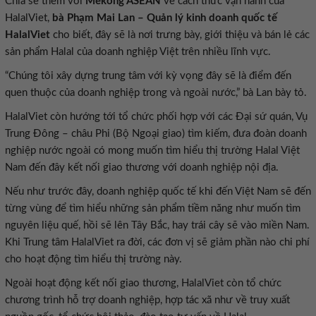
Chia sẻ thêm với
Mekong ASEAN
về cách thức vận hành của
HalalViet,
bà Phạm Mai Lan – Quản lý kinh doanh quốc tế
HalalViet
cho biết, đây sẽ là nơi trưng bày, giới thiệu và bán lẻ các
sản phẩm Halal của doanh nghiệp Việt trên nhiều lĩnh vực.
“Chúng tôi xây dựng trung tâm với kỳ vọng đây sẽ là điểm đến
quen thuộc của doanh nghiệp trong và ngoài nước,” bà Lan bày tỏ.
HalalViet còn hướng tới tổ chức phối hợp với các Đại sứ quán, Vụ
Trung Đông – châu Phi (Bộ Ngoại giao) tìm kiếm, đưa đoàn doanh
nghiệp nước ngoài có mong muốn tìm hiểu thị trường Halal Việt
Nam đến đây kết nối giao thương với doanh nghiệp nội địa.
Nếu như trước đây, doanh nghiệp quốc tế khi đến Việt Nam sẽ đến
từng vùng để tìm hiểu những sản phẩm tiềm năng như muốn tìm
nguyên liệu quế, hồi sẽ lên Tây Bắc, hay trái cây sẽ vào miền Nam.
Khi Trung tâm HalalViet ra đời, các đơn vị sẽ giảm phần nào chi phí
cho hoạt động tìm hiểu thị trường này.
Ngoài hoạt động kết nối giao thương, HalalViet còn tổ chức
chương trình hỗ trợ doanh nghiệp, hợp tác xã như về truy xuất