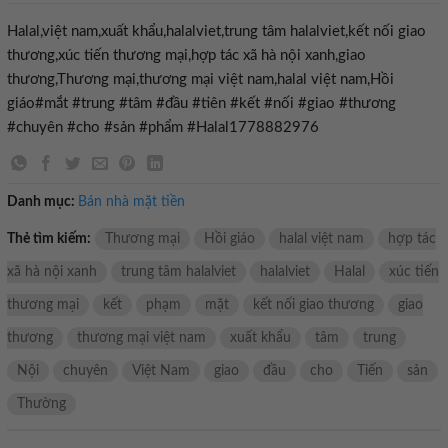
Halal,việt nam,xuất khẩu,halalviet,trung tâm halalviet,kết nối giao
thương,xúc tiến thương mại,hợp tác xã hà nội xanh,giao
thương,Thương mại,thương mại việt nam,halal việt nam,Hồi
giáo#mắt #trung #tâm #đầu #tiên #kết #nối #giao #thương
#chuyên #cho #sản #phẩm #Halal1778882976
Danh mục:
Bán nhà mặt tiền
Thẻ tìm kiếm:
Thương mại
Hồi giáo
halal việt nam
hợp tác
xã hà nội xanh
trung tâm halalviet
halalviet
Halal
xúc tiến
thương mại
kết
phạm
mặt
kết nối giao thương
giao
thương
thương mại việt nam
xuất khẩu
tâm
trung
Nội
chuyên
Việt Nam
giao
đầu
cho
Tiến
sản
Thường