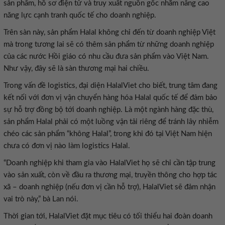
sản phẩm, hồ sơ điện tử và truy xuất nguồn gốc nhằm nâng cao
năng lực cạnh tranh quốc tế cho doanh nghiệp.
Trên sàn này, sản phẩm Halal không chỉ đến từ doanh nghiệp Việt
mà trong tương lai sẽ có thêm sản phẩm từ những doanh nghiệp
của các nước Hồi giáo có nhu cầu đưa sản phẩm vào Việt Nam.
Như vậy, đây sẽ là sàn thương mại hai chiều.
Trong vấn đề logistics, đại diện HalalViet cho biết, trung tâm đang
kết nối với đơn vị vận chuyển hàng hóa Halal quốc tế để đảm bảo
sự hỗ trợ đồng bộ tới doanh nghiệp. Là một ngành hàng đặc thù,
sản phẩm Halal phải có một luồng vận tải riêng để tránh lây nhiễm
chéo các sản phẩm “không Halal”, trong khi đó tại Việt Nam hiện
chưa có đơn vị nào làm logistics Halal.
“Doanh nghiệp khi tham gia vào HalalViet họ sẽ chỉ cần tập trung
vào sản xuất, còn về đầu ra thương mại, truyền thông cho hợp tác
xã – doanh nghiệp (nếu đơn vị cần hỗ trợ), HalalViet sẽ đảm nhận
vai trò này,” bà Lan nói.
Thời gian tới, HalalViet đặt mục tiêu có tối thiểu hai đoàn doanh