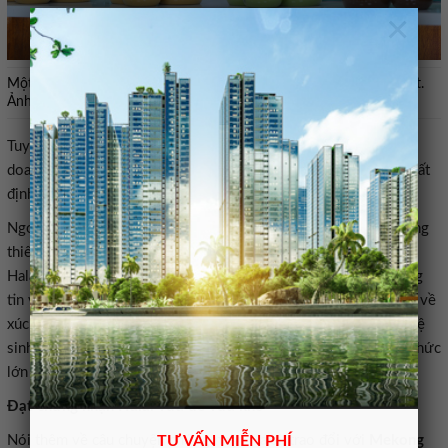
×
Một số sản phẩm Halal trưng bày, giới thiệu tại Trung tâm HalalViet.
Ảnh: Lê Hồng Nhung – Mekong ASEAN
Tuy nhiên, bên cạnh những cơ hội và tiềm năng phát triển, các
doanh nghiệp Việt Nam hiện đang gặp phải một số khó khăn nhất
định đối với sản xuất và xuất khẩu sản phẩm Halal.
Ngoài những khó khăn do phải đầu tư dây chuyền sản xuất, trang
thiết bị để sản xuất sản phẩm đáp ứng các quy định, tiêu chuẩn
Halal, doanh nghiệp còn gặp khó khăn trong việc tìm hiểu thông
tin về sản phẩm, về văn hóa thị trường tiêu thụ sản phẩm Halal, về
xúc tiến thương mại. Việc thiếu nền tảng kết nối, thông tin và hệ
sinh thái thương mại đồng bộ chính là một trong những thách thức
lớn của doanh nghiệp Việt Nam khi tiếp cận thị trường này.
Đạt chứng nhận Halal vừa dễ vừa khó
Nói thêm về câu chuyện chứng nhận Halal, trao đổi với
Mekong
TƯ VẤN MIỄN PHÍ