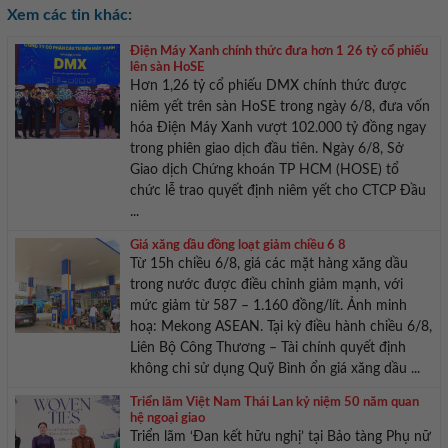
Xem các tin khác:
Điện Máy Xanh chính thức đưa hơn 1 26 tỷ cổ phiếu
lên sàn HoSE
Hơn 1,26 tỷ cổ phiếu DMX chính thức được
niêm yết trên sàn HoSE trong ngày 6/8, đưa vốn
hóa Điện Máy Xanh vượt 102.000 tỷ đồng ngay
trong phiên giao dịch đầu tiên. Ngày 6/8, Sở
Giao dịch Chứng khoán TP HCM (HOSE) tổ
chức lễ trao quyết định niêm yết cho CTCP Đầu
...
Giá xăng dầu đồng loạt giảm chiều 6 8
Từ 15h chiều 6/8, giá các mặt hàng xăng dầu
trong nước được điều chỉnh giảm mạnh, với
mức giảm từ 587 – 1.160 đồng/lít. Ảnh minh
hoạ: Mekong ASEAN. Tại kỳ điều hành chiều 6/8,
Liên Bộ Công Thương – Tài chính quyết định
không chi sử dụng Quỹ Bình ổn giá xăng dầu ...
Triển lãm Việt Nam Thái Lan kỷ niệm 50 năm quan
hệ ngoại giao
Triển lãm ‘Đan kết hữu nghị’ tại Bảo tàng Phụ nữ