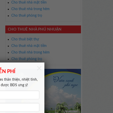
Cho thuê nhà mặt tiền
Cho thuê nhà trong hẻm
Cho thuê phòng trọ
CHO THUÊ NHÀ PHÚ NHUẬN
Cho thuê biệt thự
Cho thuê nhà mặt tiền
Cho thuê nhà trong hẻm
Cho thuê phòng trọ
×
ỄN PHÍ
s thân thiện, nhiệt tình,
m được BĐS ưng ý!