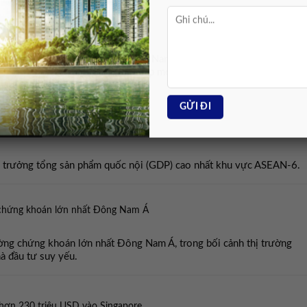
ăng ký mới vào Việt Nam
đầu tư được cấp phép mới tại Việt Nam trong 3 tháng đầu năm nay,
SD, chiếm 52% tổng vốn đăng ký cấp mới.
ia ASEAN-6 quý 1/2026
g trưởng tổng sản phẩm quốc nội (GDP) cao nhất khu vực ASEAN-6.
 chứng khoán lớn nhất Đông Nam Á
ường chứng khoán lớn nhất Đông Nam Á, trong bối cảnh thị trường
hà đầu tư suy yếu.
hơn 230 triệu USD vào Singapore