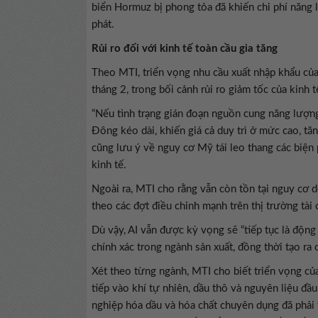
biển Hormuz bị phong tỏa đã khiến chi phí năng l
phát.
Rủi ro đối với kinh tế toàn cầu gia tăng
Theo MTI, triển vọng nhu cầu xuất nhập khẩu củ
tháng 2, trong bối cảnh rủi ro giảm tốc của kinh t
“Nếu tình trạng gián đoạn nguồn cung năng lượng
Đông kéo dài, khiến giá cả duy trì ở mức cao, tă
cũng lưu ý về nguy cơ Mỹ tái leo thang các biện 
kinh tế.
Ngoài ra, MTI cho rằng vẫn còn tồn tại nguy cơ d
theo các đợt điều chỉnh mạnh trên thị trường tài 
Dù vậy, AI vẫn được kỳ vọng sẽ “tiếp tục là động
chính xác trong ngành sản xuất, đồng thời tạo ra 
Xét theo từng ngành, MTI cho biết triển vọng củ
tiếp vào khí tự nhiên, dầu thô và nguyên liệu đầ
nghiệp hóa dầu và hóa chất chuyên dụng đã phải t