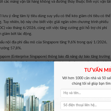
với các mảng vận tải hàng không và đường thủy thuộc lĩnh vực vận tải
I lưu ý rằng tâm lý tiêu dùng suy yếu có thể kéo giảm chi tiêu có thể
. Tuy nhiên, bộ này cho biết việc giải ngân sớm chương trình phiếu
C) vào tháng 6/2026, cùng với việc tăng cường gói hỗ trợ chi phí
n giảm bớt tác động.
hẩu nội địa phi dầu mỏ của Singapore tăng 9,6% trong quý 1/2026,
trưởng 57,8%.
gapore (Enterprise Singapore) thông báo đã nâng dự báo tăng trưởng
, từ mức 2-4% được đưa ra hồi đầu tháng 2 năm nay, dựa trên nhận
TƯ VẤN MI
Với hơn 1000 căn nhà và 50 sale
chúng tôi sẽ giúp bạn tì
rưởng GDP năm 2026
2026 lên mức từ 2% đến 4%, sau khi kết thúc năm 2025 với kết quả
 sản xuất, thương mại và trí tuệ nhân tạo (AI).