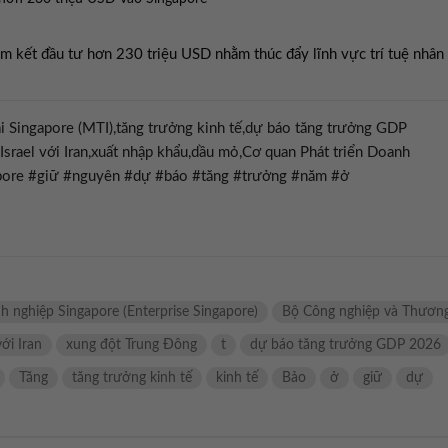
m kết đầu tư hơn 230 triệu USD nhằm thúc đẩy lĩnh vực trí tuệ nhân
 Singapore (MTI),tăng trưởng kinh tế,dự báo tăng trưởng GDP
srael với Iran,xuất nhập khẩu,dầu mỏ,Cơ quan Phát triển Doanh
gapore #giữ #nguyên #dự #báo #tăng #trưởng #năm #ở
h nghiệp Singapore (Enterprise Singapore)
Bộ Công nghiệp và Thươn
ới Iran
xung đột Trung Đông
t
dự báo tăng trưởng GDP 2026
Tăng
tăng trưởng kinh tế
kinh tế
Bảo
ở
giữ
dự