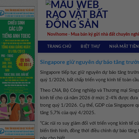
Skip
to
content
Novihome - Mua bán ký gửi nhà đất chuyên ngh
TRANG CHỦ
BIỆT THỰ
NHÀ MẶT TIỀN
Singapore giữ nguyên dự báo tăng trưở
Singapore tiếp tục giữ nguyên dự báo tăng trư
quý 1/2026, bất chấp triển vọng kinh tế toàn cầ
Theo
CNA
, Bộ Công nghiệp và Thương mại Singa
kinh tế cho cả năm 2026 ở mức 2-4% được đưa ra
trong quý 1/2026. Cụ thể, GDP của Singapore qu
tăng 5,7% của quý 4/2025.
“Các rủi ro suy giảm đối với triển vọng kinh tế c
biến tình hình, đồng thời điều chỉnh dự báo tăn
này cho biết.