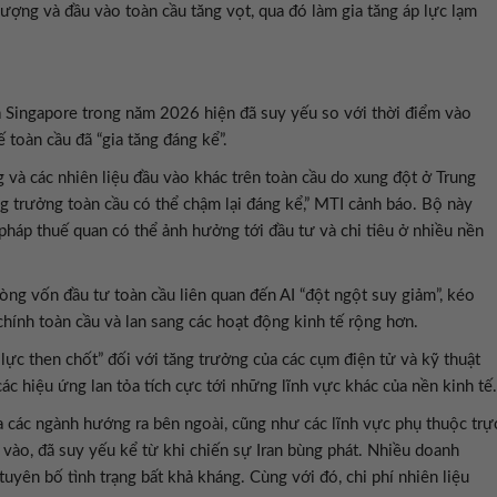
ượng và đầu vào toàn cầu tăng vọt, qua đó làm gia tăng áp lực lạm
a Singapore trong năm 2026 hiện đã suy yếu so với thời điểm vào
ế toàn cầu đã “gia tăng đáng kể”.
 và các nhiên liệu đầu vào khác trên toàn cầu do xung đột ở Trung
ng trưởng toàn cầu có thể chậm lại đáng kể,” MTI cảnh báo. Bộ này
pháp thuế quan có thể ảnh hưởng tới đầu tư và chi tiêu ở nhiều nền
òng vốn đầu tư toàn cầu liên quan đến AI “đột ngột suy giảm”, kéo
chính toàn cầu và lan sang các hoạt động kinh tế rộng hơn.
 lực then chốt” đối với tăng trưởng của các cụm điện tử và kỹ thuật
các hiệu ứng lan tỏa tích cực tới những lĩnh vực khác của nền kinh tế.
a các ngành hướng ra bên ngoài, cũng như các lĩnh vực phụ thuộc trự
u vào, đã suy yếu kể từ khi chiến sự Iran bùng phát. Nhiều doanh
uyên bố tình trạng bất khả kháng. Cùng với đó, chi phí nhiên liệu