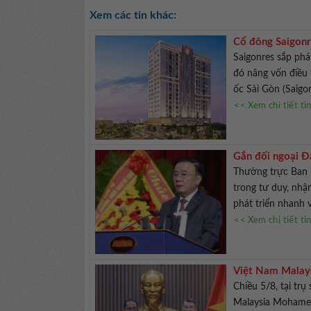
Xem các tin khác:
Cổ đông Saigonr
Saigonres sắp phá
đó nâng vốn điều 
ốc Sài Gòn (Saigon
<< Xem chi tiết ti
Gắn đối ngoại Đả
vững
Thường trực Ban 
trong tư duy, nhậ
phát triển nhanh 
<< Xem chi tiết ti
Việt Nam Malays
Chiều 5/8, tại t
Malaysia Mohamed