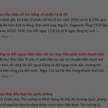
es sắp nhận cổ tức bằng cổ phiếu tỷ lệ 20
t hành gần 14 triệu cổ phiếu để trả cổ tức năm 2024 với tỷ lệ 20%, qua
lệ lên hơn 838 tỷ đồng. Ảnh minh họa. Nguồn: Saigonres Tổng CTCP Địa
res, HOSE: SGR) cho biết ngày 17/8 tới sẽ là ngày đăng ký cuối ...
n đăng >>
ng và đối ngoại nhân dân với các mục tiêu phát triển nhanh bền
Bí thư Trần Cẩm Tú nêu rõ phải tiếp tục tạo sự chuyển biến mạnh mẽ
n thức về công tác đối ngoại Đảng và đối ngoại nhân dân, hướng tới
và bền vững của đất nước. Ngày 5/8, tại Hà Nội, trong khuôn khổ Hội ...
n đăng >>
ia thúc đẩy hợp tác quốc phòng
rụ sở Chính phủ, Thủ tướng Lê Minh Hưng đã tiếp Bộ trưởng Quốc phòng
 Khaled bin Nordin đang thăm chính thức Việt Nam. Thủ tướng Lê