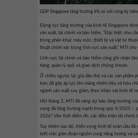
GDP Singapore tăng trưởng 6% so với cùng kỳ nă
Động lực tăng trưởng của kinh tế Singapore được
sản xuất, tài chính và bảo hiểm. “Đặc biệt, nhu c
trong phân khúc máy móc, thiết bị và vật tư thu
thuật chính xác trong lĩnh vực sản xuất,” MTI cho 
Lĩnh vực tài chính và bảo hiểm cũng ghi nhận tă
hàng, quản lý quỹ và giao dịch chứng khoán.
Ở chiều ngược lại, giá dầu thô và các sản phẩm p
Iran, đã gây áp lực lên mảng nhiên liệu và hóa c
ngành sản xuất suy giảm, theo khảo sát kinh tế m
Hồi tháng 2, MTI đã nâng dự báo tăng trưởng c
vọng đà tăng trưởng mạnh trong quý 4/2025 – ph
2026”. Vào thời điểm đó, các điều kiện tài chính 
Tuy nhiên sau đó, triển vọng kinh tế toàn cầu đã 
biết việc gián đoạn nguồn cung năng lượng và c