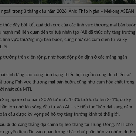
m ngoái trong 3 tháng đầu năm 2026. Ảnh: Thảo Ngân – Mekong ASEAN
 thúc đẩy bởi kết quả tích cực của các lĩnh vực thương mại bán buôn
ầu mạnh mẽ liên quan đến trí tuệ nhân tạo (AI) đã thúc đẩy tăng trưởng
ộc lĩnh vực thương mại bán buôn, cũng như các cụm điện tử và kỹ
biết.
ng trưởng trên diện rộng, nhờ hoạt động ổn định ở các mảng ngân
hái sinh tăng cao cùng tình trạng thiếu hụt nguồn cung do chiến sự
hất trong lĩnh vực thương mại bán buôn, cũng như cụm hóa chất trong
ới nhất của MTI.
ủa Singapore cho năm 2026 từ mức 1-3% trước đó lên 2-4%, do kỳ
ần lớn nhờ làn sóng đầu tư vào AI – sẽ tiếp tục “kéo dài sang năm
toàn cầu được kỳ vọng sẽ hỗ trợ tăng trưởng kinh tế thế giới.
xấu đi do căng thẳng địa chính trị leo thang tại Trung Đông. MTI cho
ác nguyên liệu đầu vào quan trọng khác như phân bón và nhôm do Eo