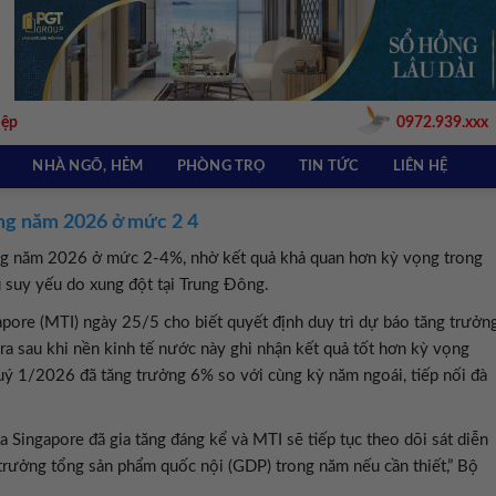
iệp
0972.939.xxx
NHÀ NGÕ, HẺM
PHÒNG TRỌ
TIN TỨC
LIÊN HỆ
ng năm 2026 ở mức 2 4
ởng năm 2026 ở mức 2-4%, nhờ kết quả khả quan hơn kỳ vọng trong
u suy yếu do xung đột tại Trung Đông.
pore (MTI) ngày 25/5 cho biết quyết định duy trì dự báo tăng trưởn
 sau khi nền kinh tế nước này ghi nhận kết quả tốt hơn kỳ vọng
ý 1/2026 đã tăng trưởng 6% so với cùng kỳ năm ngoái, tiếp nối đà
ủa Singapore đã gia tăng đáng kể và MTI sẽ tiếp tục theo dõi sát diễn
g trưởng tổng sản phẩm quốc nội (GDP) trong năm nếu cần thiết,” Bộ