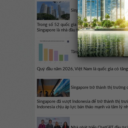
Singapore dẫn đầu về vốn FDI đ
Trong số 52 quốc gia và vùng lãnh thổ có dự án 
Singapore là nhà đầu tư lớn nhất với 5,32 tỷ U
Tăng trưởng kinh tế các quốc g
Quý đầu năm 2026, Việt Nam là quốc gia có tăn
Singapore trở thành thị trường
Singapore đã vượt Indonesia để trở thành thị tr
Indonesia chịu áp lực bán tháo mạnh và tâm lý n
Nhà phát triển ChatGPT đầu tư 