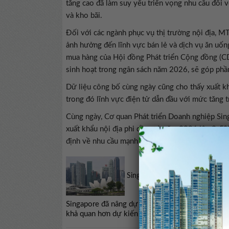
tăng cao đã làm suy yếu triển vọng nhu cầu đối 
và kho bãi.
Đối với các ngành phục vụ thị trường nội địa, MT
ảnh hưởng đến lĩnh vực bán lẻ và dịch vụ ăn uống
mua hàng của Hội đồng Phát triển Cộng đồng (CD
sinh hoạt trong ngân sách năm 2026, sẽ góp phầ
Dữ liệu công bố cùng ngày cũng cho thấy xuất k
trong đó lĩnh vực điện tử dẫn đầu với mức tăng 
Cùng ngày, Cơ quan Phát triển Doanh nghiệp Sin
xuất khẩu nội địa phi dầu mỏ năm 2026 lên 3-5%
định về nhu cầu mạnh mẽ liên quan đến AI.
Singapore nâng dự báo tăng t
Singapore đã nâng dự báo tăng trưởng cho năm 
khả quan hơn dự kiến nhờ động lực từ các lĩnh vực