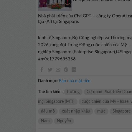
Nhà phát triển của ChatGPT – công ty OpenAI ca
tạo (AI) tại Singapore.
kinh tế,Singapore,Bộ Công nghiệp và Thương mại
2026,xung đột Trung Đông,cuộc chiến của Mỹ – I
nghiệp Singapore (Enterprise Singapore),t#Sin
#mức1779685356
Danh mục:
Bán nhà mặt tiền
Thẻ tìm kiếm:
trưởng
Cơ quan Phát triển Doan
mại Singapore (MTI)
cuộc chiến của Mỹ - Israel v
dầu mỏ
xuất nhập khẩu
mức
Singapore
Nam
Nguyễn