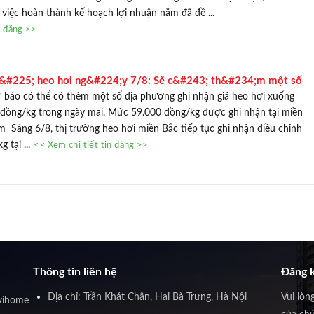
 việc hoàn thành kế hoạch lợi nhuận năm đã đề ...
n đăng >>
&#225; heo hơi ng&#224;y 7/8: Sẽ c&#243; th&#234;m một số
ng dưới 60.000 đồng/kg
 báo có thể có thêm một số địa phương ghi nhận giá heo hơi xuống
đồng/kg trong ngày mai. Mức 59.000 đồng/kg được ghi nhận tại miền
 Sáng 6/8, thị trường heo hơi miền Bắc tiếp tục ghi nhận điều chỉnh
 tại ...
<< Xem chi tiết tin đăng >>
Thông tin liên hệ
Đăng k
Địa chỉ: Trần Khát Chân, Hai Bà Trưng, Hà Nội
Vui lòn
vihome