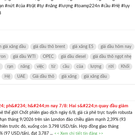
 #rạn #nứt #của #trật #tự #năng #lượng #toamp224n #cầu #Hệ #lụy
8
n giá xăng dầu
giá dầu thô brent
giá xăng E5
giá dầu hôm nay
 ron
giá dầu WTI
OPEC
giá dầu diesel
giá dầu thô ngọt nhẹ
rạn
năng
việc
từ
cầu
của
lượng
rời
Khối
Hệ
UAE
Giá dầu thô
giá xăng
giá xăng dầu
4; ph&#234; h&#244;m nay 7/8: Hai s&#224;n quay đầu giảm
 phê thế giới Chốt phiên giao dịch ngày 6/8, giá cà phê trực tuyến robusta
 hạn tháng 9/2026 trên sàn London đảo chiều giảm mạnh 2,39% (93
phiên trước đó, xuống còn 3.798 USD/tấn. Hợp đồng giao tháng
 (97 USD/tấn), đạt 3.787 ...
<< Xem chi tiết tin đăng >>