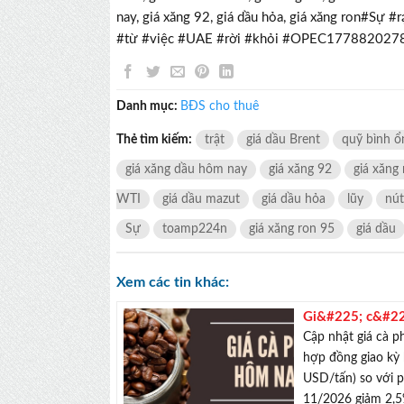
nay, giá xăng 92, giá dầu hỏa, giá xăng ron#Sự
#từ #việc #UAE #rời #khỏi #OPEC177882027
Danh mục:
BĐS cho thuê
Thẻ tìm kiếm:
trật
giá dầu Brent
quỹ bình ổ
giá xăng dầu hôm nay
giá xăng 92
giá xăng
WTI
giá dầu mazut
giá dầu hỏa
lũy
nút
Sự
toamp224n
giá xăng ron 95
giá dầu
Xem các tin khác:
Gi&#225; c&#22
mạnh
Cập nhật giá cà
hợp đồng giao kỳ
USD/tấn) so với 
11/2026 giảm 2,5%