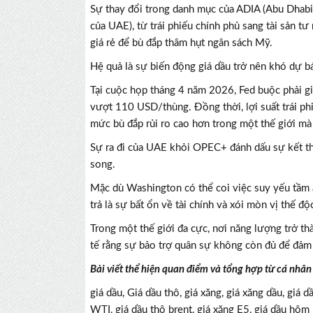
Sự thay đổi trong danh mục của ADIA (Abu Dhab
của UAE), từ trái phiếu chính phủ sang tài sản 
giá rẻ để bù đắp thâm hụt ngân sách Mỹ.
Hệ quả là sự biến động giá dầu trở nên khó dự b
Tại cuộc họp tháng 4 năm 2026, Fed buộc phải gi
vượt 110 USD/thùng. Đồng thời, lợi suất trái ph
mức bù đắp rủi ro cao hơn trong một thế giới mà
Sự ra đi của UAE khỏi OPEC+ đánh dấu sự kết th
song.
Mặc dù Washington có thể coi việc suy yếu tầm 
trả là sự bất ổn về tài chính và xói mòn vị thế đ
Trong một thế giới đa cực, nơi năng lượng trở th
tế rằng sự bảo trợ quân sự không còn đủ để đảm 
Bài viết thể hiện quan điểm và tổng hợp từ cá nhân
giá dầu, Giá dầu thô, giá xăng, giá xăng dầu, giá 
WTI, giá dầu thô brent, giá xăng E5, giá dầu hôm 