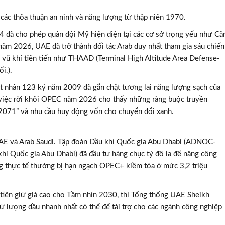
ác thỏa thuận an ninh và năng lượng từ thập niên 1970.
đã cho phép quân đội Mỹ hiện diện tại các cơ sở trọng yếu như Că
năm 2026, UAE đã trở thành đối tác Arab duy nhất tham gia sáu chiến
 vũ khí tiên tiến như THAAD (Terminal High Altitude Area Defense-
i.).
ạt nhân 123 ký năm 2009 đã gắn chặt tương lai năng lượng sạch của
việc rời khỏi OPEC năm 2026 cho thấy những ràng buộc truyền
2071” và nhu cầu huy động vốn cho chuyển đổi xanh.
 UAE và Arab Saudi. Tập đoàn Dầu khí Quốc gia Abu Dhabi (ADNOC-
í Quốc gia Abu Dhabi) đã đầu tư hàng chục tỷ đô la để nâng công
g thực tế thường bị hạn ngạch OPEC+ kiềm tỏa ở mức 3,2 triệu
 tiên giữ giá cao cho Tầm nhìn 2030, thì Tổng thống UAE Sheikh
 lượng dầu nhanh nhất có thể để tài trợ cho các ngành công nghiệp