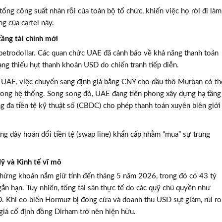
ng công suất nhàn rỗi của toàn bộ tổ chức, khiến việc họ rời đi làm
g của cartel này.
tầng tài chính mới
petrodollar. Các quan chức UAE đã cảnh báo về khả năng thanh toán
ng thiếu hụt thanh khoản USD do chiến tranh tiếp diễn.
 UAE, việc chuyển sang định giá bằng CNY cho dầu thô Murban có th
rong hệ thống. Song song đó, UAE đang tiên phong xây dựng hạ tầng
ng đa tiền tệ kỹ thuật số (CBDC) cho phép thanh toán xuyên biên giới
g dây hoán đổi tiền tệ (swap line) khẩn cấp nhằm “mua” sự trung
ỹ và Kinh tế vĩ mô
hứng khoán nắm giữ tính đến tháng 5 năm 2026, trong đó có 43 tỷ
gắn hạn. Tuy nhiên, tổng tài sản thực tế do các quỹ chủ quyền như
. Khi eo biển Hormuz bị đóng cửa và doanh thu USD sụt giảm, rủi ro
ỷ giá cố định đồng Dirham trở nên hiện hữu.