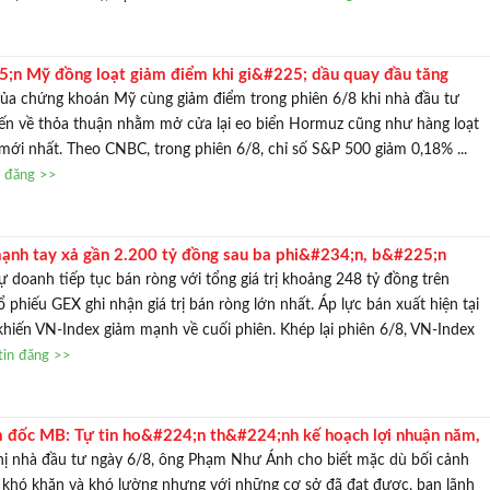
;n Mỹ đồng loạt giảm điểm khi gi&#225; dầu quay đầu tăng
của chứng khoán Mỹ cùng giảm điểm trong phiên 6/8 khi nhà đầu tư
biến về thỏa thuận nhằm mở cửa lại eo biển Hormuz cũng như hàng loạt
 mới nhất. Theo CNBC, trong phiên 6/8, chỉ số S&P 500 giảm 0,18% ...
n đăng >>
ạnh tay xả gần 2.200 tỷ đồng sau ba phi&#234;n, b&#225;n
tỷ đồng cổ phiếu GEX h&#244;m nay
tự doanh tiếp tục bán ròng với tổng giá trị khoảng 248 tỷ đồng trên
 phiếu GEX ghi nhận giá trị bán ròng lớn nhất. Áp lực bán xuất hiện tại
 khiến VN-Index giảm mạnh về cuối phiên. Khép lại phiên 6/8, VN-Index
tin đăng >>
 đốc MB: Tự tin ho&#224;n th&#224;nh kế hoạch lợi nhuận năm,
 mốc 40.000 tỷ nếu t&#236;nh h&#236;nh thuận lợi
ghị nhà đầu tư ngày 6/8, ông Phạm Như Ánh cho biết mặc dù bối cảnh
u khó khăn và khó lường nhưng với những cơ sở đã đạt được, ban lãnh