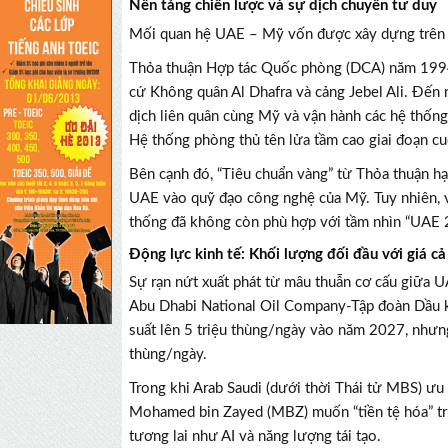
Nền tảng chiến lược và sự dịch chuyển tư duy
Mối quan hệ UAE – Mỹ vốn được xây dựng trên c
Thỏa thuận Hợp tác Quốc phòng (DCA) năm 1994 
cứ Không quân Al Dhafra và cảng Jebel Ali. Đến 
dịch liên quân cùng Mỹ và vận hành các hệ thống
Hệ thống phòng thủ tên lửa tầm cao giai đoạn cuố
Bên cạnh đó, “Tiêu chuẩn vàng” từ Thỏa thuận h
UAE vào quỹ đạo công nghệ của Mỹ. Tuy nhiên, 
thống đã không còn phù hợp với tầm nhìn “UAE 
Động lực kinh tế: Khối lượng đối đầu với giá cả
Sự rạn nứt xuất phát từ mâu thuẫn cơ cấu giữa
Abu Dhabi National Oil Company-Tập đoàn Dầu kh
suất lên 5 triệu thùng/ngày vào năm 2027, nhưn
thùng/ngày.
Trong khi Arab Saudi (dưới thời Thái tử MBS) ưu
Mohamed bin Zayed (MBZ) muốn “tiền tệ hóa” trữ
tương lai như AI và năng lượng tái tạo.