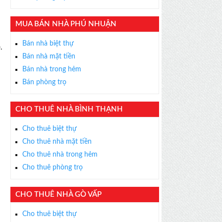
MUA BÁN NHÀ PHÚ NHUẬN
Bán nhà biệt thự
.
Bán nhà mặt tiền
Bán nhà trong hẻm
Bán phòng trọ
×
CHO THUÊ NHÀ BÌNH THẠNH
ỄN PHÍ
Cho thuê biệt thự
s thân thiện, nhiệt tình,
m được BĐS ưng ý!
Cho thuê nhà mặt tiền
Cho thuê nhà trong hẻm
Cho thuê phòng trọ
CHO THUÊ NHÀ GÒ VẤP
Cho thuê biệt thự