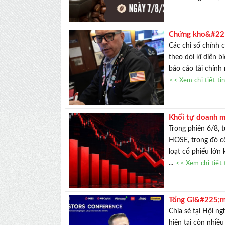
Chứng kho&#225
Các chỉ số chính 
theo dõi kĩ diễn 
báo cáo tài chính
<< Xem chi tiết ti
Khối tự doanh m
r&#242;ng 200 
Trong phiên 6/8, 
HOSE, trong đó cổ
loạt cổ phiếu lớn
...
<< Xem chi tiết 
Tổng Gi&#225;m
c&#243; thể đạt
Chia sẻ tại Hội n
hiện tại còn nhiề