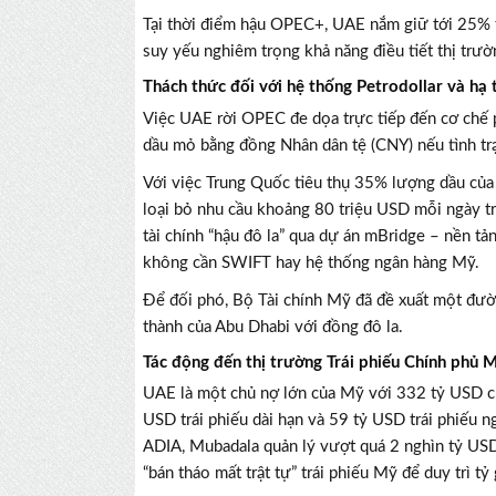
Tại thời điểm hậu OPEC+, UAE nắm giữ tới 25% tổ
suy yếu nghiêm trọng khả năng điều tiết thị trườn
Thách thức đối với hệ thống Petrodollar và hạ 
Việc UAE rời OPEC đe dọa trực tiếp đến cơ chế 
dầu mỏ bằng đồng Nhân dân tệ (CNY) nếu tình trạ
Với việc Trung Quốc tiêu thụ 35% lượng dầu của
loại bỏ nhu cầu khoảng 80 triệu USD mỗi ngày t
tài chính “hậu đô la” qua dự án mBridge – nền tả
không cần SWIFT hay hệ thống ngân hàng Mỹ.
Để đối phó, Bộ Tài chính Mỹ đã đề xuất một đườn
thành của Abu Dhabi với đồng đô la.
Tác động đến thị trường Trái phiếu Chính phủ M
UAE là một chủ nợ lớn của Mỹ với 332 tỷ USD c
USD trái phiếu dài hạn và 59 tỷ USD trái phiếu n
ADIA, Mubadala quản lý vượt quá 2 nghìn tỷ USD
“bán tháo mất trật tự” trái phiếu Mỹ để duy trì t