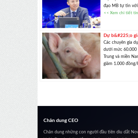
đạo MB tự tin với
<< Xem chi tiết ti
Dự b&#225;o gi
địa phương xuố
Các chuyên gia dự
dưới mức 60.000 
Trung và miền Nam
giảm 1.000 đồng/kg
Chân dung CEO
Chân dung những con người đầu tiên dìu dắt No