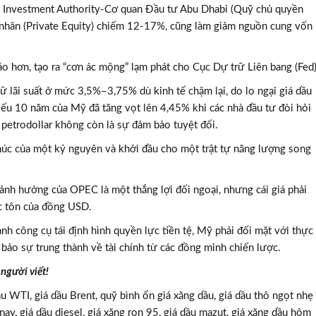
i Investment Authority-Cơ quan Đầu tư Abu Dhabi (Quỹ chủ quyền
tư nhân (Private Equity) chiếm 12-17%, cũng làm giảm nguồn cung vốn
áo hơn, tạo ra “cơn ác mộng” lạm phát cho Cục Dự trữ Liên bang (Fed)
ữ lãi suất ở mức 3,5%–3,75% dù kinh tế chậm lại, do lo ngại giá dầu
iếu 10 năm của Mỹ đã tăng vọt lên 4,45% khi các nhà đầu tư đòi hỏi
 petrodollar không còn là sự đảm bảo tuyệt đối.
úc của một kỷ nguyên và khởi đầu cho một trật tự năng lượng song
TƯ VẤN MI
Với hơn 1000 căn nhà và 50 sale
ảnh hưởng của OPEC là một thắng lợi đối ngoại, nhưng cái giá phải
chúng tôi sẽ giúp bạn tì
ộc tôn của đồng USD.
ành công cụ tái định hình quyền lực tiền tệ, Mỹ phải đối mặt với thực
bảo sự trung thành về tài chính từ các đồng minh chiến lược.
 người viết!
dầu WTI, giá dầu Brent, quỹ bình ổn giá xăng dầu, giá dầu thô ngọt nhẹ
nay, giá dầu diesel, giá xăng ron 95, giá dầu mazut, giá xăng dầu hôm