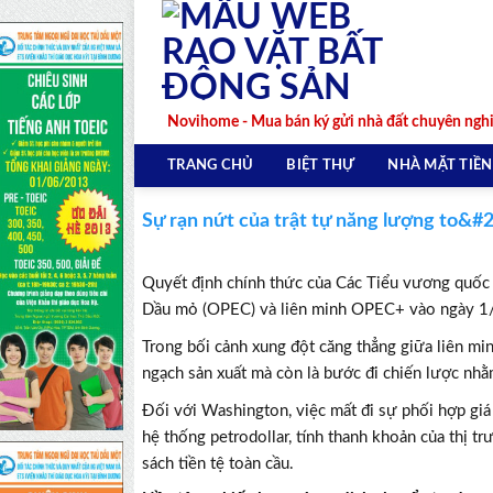
Skip
to
content
Novihome - Mua bán ký gửi nhà đất chuyên ngh
TRANG CHỦ
BIỆT THỰ
NHÀ MẶT TIỀN
Sự rạn nứt của trật tự năng lượng to&#
Quyết định chính thức của Các Tiểu vương quốc 
Dầu mỏ (OPEC) và liên minh OPEC+ vào ngày 1/5 đ
Trong bối cảnh xung đột căng thẳng giữa liên min
ngạch sản xuất mà còn là bước đi chiến lược nhằm
Đối với Washington, việc mất đi sự phối hợp giá 
hệ thống petrodollar, tính thanh khoản của thị t
sách tiền tệ toàn cầu.