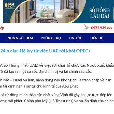
iệp
0972.939.xxx
NHÀ NGÕ, HẺM
PHÒNG TRỌ
TIN TỨC
LIÊN HỆ
224;n cầu: Hệ lụy từ việc UAE rời khỏi OPEC+
Arab Thống nhất (UAE) về việc rời khỏi Tổ chức các Nước Xuất khẩu
ã tạo ra một cú sốc địa chính trị và tài chính sâu sắc.
h Mỹ – Israel và Iran, hành động này không chỉ là tranh chấp về hạn
 tái định nghĩa sự tự chủ kinh tế của Abu Dhabi.
cả từ đồng minh thân cận nhất vùng Vịnh đã gây áp lực trực tiếp lên
rường trái phiếu Chính phủ Mỹ (US Treasuries) và sự ổn định của chính