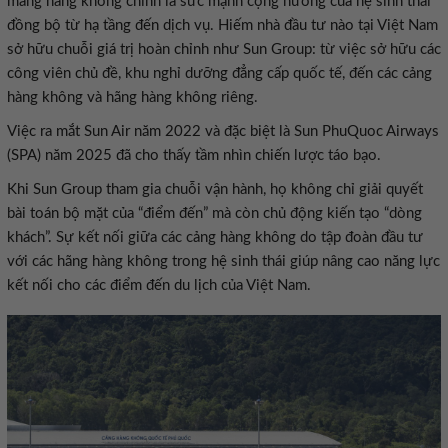
mảng hàng không chính là sức mạnh cộng hưởng của hệ sinh thái
đồng bộ từ hạ tầng đến dịch vụ. Hiếm nhà đầu tư nào tại Việt Nam
sở hữu chuỗi giá trị hoàn chỉnh như Sun Group: từ việc sở hữu các
công viên chủ đề, khu nghỉ dưỡng đẳng cấp quốc tế, đến các cảng
hàng không và hãng hàng không riêng.
Việc ra mắt Sun Air năm 2022 và đặc biệt là Sun PhuQuoc Airways
(SPA) năm 2025 đã cho thấy tầm nhìn chiến lược táo bạo.
Khi Sun Group tham gia chuỗi vận hành, họ không chỉ giải quyết
bài toán bộ mặt của “điểm đến” mà còn chủ động kiến tạo “dòng
khách”. Sự kết nối giữa các cảng hàng không do tập đoàn đầu tư
với các hãng hàng không trong hệ sinh thái giúp nâng cao năng lực
kết nối cho các điểm đến du lịch của Việt Nam.