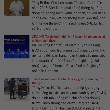
Tổng Bí thư, Chủ tịch nước Tô Lâm nêu rõ đến
năm 2045, Việt Nam phải có hệ thống hạ tầng
đồng bộ, thông minh xanh, an toàn, có khả năng
chống chịu cao, kết nối thông suốt lãnh thổ, nền
kinh tế với thị trường thế giới. Sáng 6/8, tại Trụ
sở Trung ương ...
CEO MB Tự tin hoàn thành kế hoạch lợi nhuận dù có
nhiều thách thức
MB kỳ vọng kinh tế Việt Nam duy trì đà tăng
trưởng tích cực trong nửa cuối năm, qua đó tạo
nền tảng để ngân hàng hoàn thành các mục tiêu
kinh doanh năm 2026 và có thể ghi nhận lợi
nhuận vượt kế hoạch. Chia sẻ tại buổi gặp gỡ
nhà đầu tư nhằm ...
Thái Lan siết kiểm tra hành lý ký gửi tại sân bay từ
tháng 10
Từ ngày 16/10, Thái Lan cho phép lực lượng
chức năng tại các sân bay mở hành lý ký gửi vì lý
do an ninh mà không cần chủ sở hữu đồng ý
trước. Theo thông báo được Cơ quan Hàng
không Dân dụng Thái Lan (CAAT) đăng tải trên