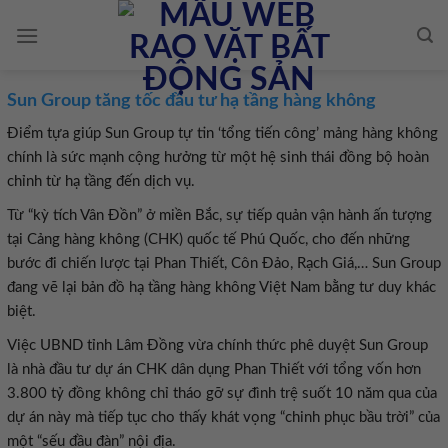
Skip
to
content
Sun Group tăng tốc đầu tư hạ tầng hàng không
Điểm tựa giúp Sun Group tự tin ‘tổng tiến công’ mảng hàng không
chính là sức mạnh cộng hưởng từ một hệ sinh thái đồng bộ hoàn
chỉnh từ hạ tầng đến dịch vụ.
Từ “kỳ tích Vân Đồn” ở miền Bắc, sự tiếp quản vận hành ấn tượng
tại Cảng hàng không (CHK) quốc tế Phú Quốc, cho đến những
bước đi chiến lược tại Phan Thiết, Côn Đảo, Rạch Giá,… Sun Group
đang vẽ lại bản đồ hạ tầng hàng không Việt Nam bằng tư duy khác
biệt.
Việc UBND tỉnh Lâm Đồng vừa chính thức phê duyệt Sun Group
là nhà đầu tư dự án CHK dân dụng Phan Thiết với tổng vốn hơn
3.800 tỷ đồng không chỉ tháo gỡ sự đình trệ suốt 10 năm qua của
dự án này mà tiếp tục cho thấy khát vọng “chinh phục bầu trời” của
một “sếu đầu đàn” nội địa.