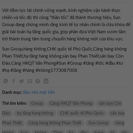
Với tiềm lực tài chính vững mạnh, kinh nghiệm vận hành thực
chiến và tốc độ thi công “thần tốc” đã thành thương hiệu, Sun
Group đang chứng minh rằng kinh tế tư nhân chính là chìa khóa để
giải bài toán hạ tầng quốc gia, góp phần đưa Việt Nam vươn tầm
trở thành trung tâm trung chuyển hàng không mới của khu vực.
Sun Group,hàng không,CHK quốc tế Phú Quốc,Cảng hàng không
Phan Thiết,hạ tầng hàng không,sân bay Phan Thiết,sân bay Côn
Đảo,Cảng HKQT Vân Phong#Sun #Group #tăng #tốc #đầu #tư
#hạ #tầng #hàng #không1773087008
Danh mục:
Bán nhà mặt tiền
Thẻ tìm kiếm:
Group
Cảng HKQT Vân Phong
sân bay Côn
Đảo
hạ tầng hàng không
CHK quốc tế Phú Quốc
sân bay
Phan Thiết
Cảng hàng không Phan Thiết
Sun Group
hàng
không
Sun
không
Tăng
hạ
đầu
hàng
từ
tốc