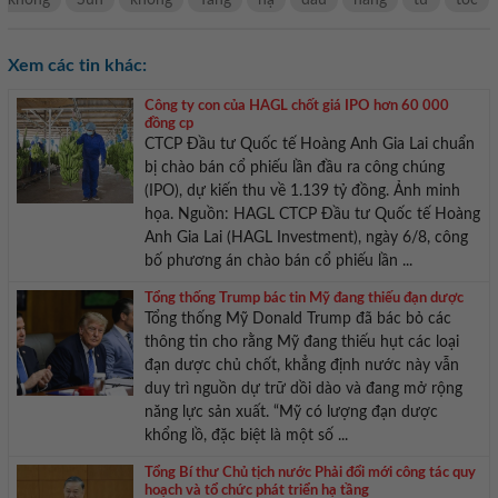
Xem các tin khác:
Công ty con của HAGL chốt giá IPO hơn 60 000
đồng cp
CTCP Đầu tư Quốc tế Hoàng Anh Gia Lai chuẩn
bị chào bán cổ phiếu lần đầu ra công chúng
(IPO), dự kiến thu về 1.139 tỷ đồng. Ảnh minh
họa. Nguồn: HAGL CTCP Đầu tư Quốc tế Hoàng
Anh Gia Lai (HAGL Investment), ngày 6/8, công
bố phương án chào bán cổ phiếu lần ...
Tổng thống Trump bác tin Mỹ đang thiếu đạn dược
Tổng thống Mỹ Donald Trump đã bác bỏ các
thông tin cho rằng Mỹ đang thiếu hụt các loại
đạn dược chủ chốt, khẳng định nước này vẫn
duy trì nguồn dự trữ dồi dào và đang mở rộng
năng lực sản xuất. “Mỹ có lượng đạn dược
khổng lồ, đặc biệt là một số ...
Tổng Bí thư Chủ tịch nước Phải đổi mới công tác quy
hoạch và tổ chức phát triển hạ tầng