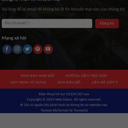
Vui lòng để lại email để không bỏ lỡ tin khuyến mại nào của chúng tôi:
Mạng xã hội
MUA BÁN NHÀ ĐẤT
HƯỚNG DẪN TRỢ GIÚP
QUY ĐỊNH SỬ DỤNG
XEM BẢN ĐỒ
LIÊN HỆ GÓP Ý
Địện thoại hỗ trợ: 01234.567.xxx
Copyright © 2023 Web Demo. All rights reserved.
® Ghi rõ nguồn khi phát hành lại thông tin từ website này.
"korean kbj​
"korean bj
"koreanbj​