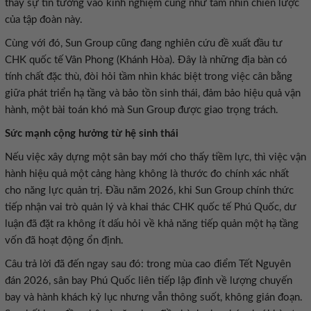
thấy sự tin tưởng vào kinh nghiệm cũng như tầm nhìn chiến lược
của tập đoàn này.
Cùng với đó, Sun Group cũng đang nghiên cứu đề xuất đầu tư
CHK quốc tế Vân Phong (Khánh Hòa). Đây là những địa bàn có
tính chất đặc thù, đòi hỏi tầm nhìn khác biệt trong việc cân bằng
giữa phát triển hạ tầng và bảo tồn sinh thái, đảm bảo hiệu quả vận
hành, một bài toán khó mà Sun Group được giao trọng trách.
Sức mạnh cộng hưởng từ hệ sinh thái
Nếu việc xây dựng một sân bay mới cho thấy tiềm lực, thì việc vận
hành hiệu quả một cảng hàng không là thước đo chính xác nhất
cho năng lực quản trị. Đầu năm 2026, khi Sun Group chính thức
tiếp nhận vai trò quản lý và khai thác CHK quốc tế Phú Quốc, dư
luận đã đặt ra không ít dấu hỏi về khả năng tiếp quản một hạ tầng
vốn đã hoạt động ổn định.
Câu trả lời đã đến ngay sau đó: trong mùa cao điểm Tết Nguyên
đán 2026, sân bay Phú Quốc liên tiếp lập đỉnh về lượng chuyến
bay và hành khách kỷ lục nhưng vẫn thông suốt, không gián đoạn.