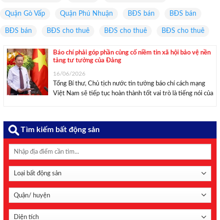
Quận Gò Vấp
Quận Phú Nhuận
BĐS bán
BĐS bán
BĐS bán
BĐS cho thuê
BĐS cho thuê
BĐS cho thuê
Báo chí phải góp phần củng cố niềm tin xã hội bảo vệ nền
tảng tư tưởng của Đảng
16/06/2026
Tổng Bí thư, Chủ tịch nước tin tưởng báo chí cách mạng
Việt Nam sẽ tiếp tục hoàn thành tốt vai trò là tiếng nói của
Đảng, Nhà nước và nhân dân; là diễn đàn tin cậy của nhân
dân; là lực lượng quan trọng ...
Tìm kiếm bất động sản