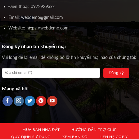
Điện thoại: 0972939xxx
Email: webdemo@gmail.com
Website: https://webdemo.com
Đăng ký nhận tin khuyến mại
Vui lòng để lại email để không bỏ lỡ tin khuyến mại nào của chúng tôi:
Mạng xã hội
MUA BÁN NHÀ ĐẤT
HƯỚNG DẪN TRỢ GIÚP
QUY ĐỊNH SỬ DỤNG
XEM BẢN ĐỒ
LIÊN HỆ GÓP Ý